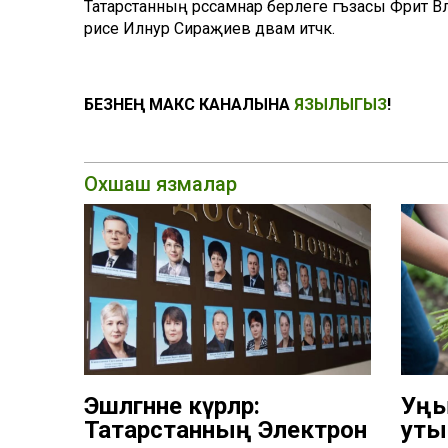
Татарстанның рәссамнар берлеге әгъзасы Фәрит В
рәисе Илнур Сираҗиев дәвам итәчәк.
БЕЗНЕҢ МАКС КАНАЛЫНА
ЯЗЫЛЫГЫЗ
!
Охшаш язмалар
Эшләгәнне күрәләр:
Уң
Татарстанның Электрон
уты