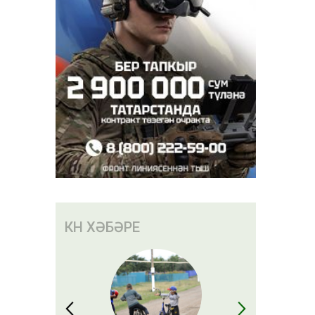
КӨН ХӘБӘРЕ