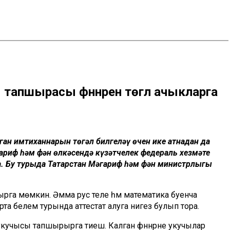
 тапшырасы фәннәрен төгәл ачыкларга
ан имтиханнарын төгәл билгеләү өчен ике атнадан да
гариф һәм фән өлкәсендә күзәтчелек федераль хезмәте
а. Бу турыда Татарстан Мәгариф һәм фән министрлыгы
лырга мөмкин. Әмма рус теле һәм математика буенча
рта белем турында аттестат алуга нигез булып тора.
кучысы тапшырырга тиеш. Калган фәннәрне укучылар