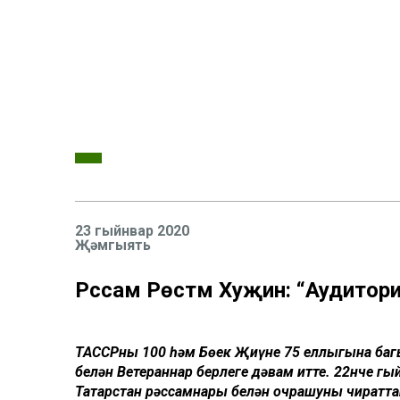
23 гыйнвар 2020
Җәмгыять
Рәссам Рөстәм Хуҗин: “Аудито
ТАССРның 100 һәм Бөек Җиңүнең 75 еллыгына ба
белән Ветераннар берлеге дәвам итте. 22нче г
Татарстан рәссамнары белән очрашуның чиратт