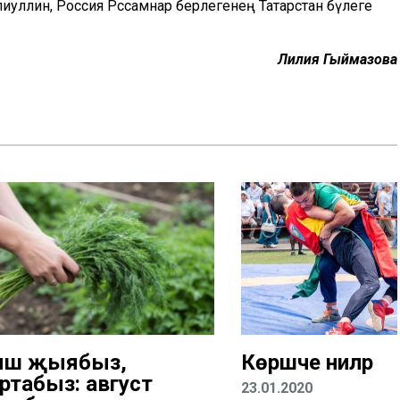
әлиуллин, Россия Рәссамнар берлегенең Татарстан бүлеге
Лилия Гыймазова
ыш җыябыз,
Көрәшче әниләр
ртабыз: август
23.01.2020