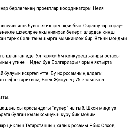
ннар берлегенең проектлар координаторы Неля
ызыксынучы яшь буын вәкилләрен җыябыз. Очрашулар сорау-
екле шәхесләрне якыннанрак белергә, алардан киңәш
апкан тарих белән танышырга мөмкинлек бирә. Ягъни мондый
гышланган иде. Ул тарихи һәм көнкүреш жанры остасы
ының үткәне – Идел буе Болгарлары чорын яктырта.
булуын искәртеп үтте. Бу исә рәссамның алдагы
ан нефте тарихына, Бөек Җиңүнең 75 еллыгына
атты:
машачысы арасындагы “күпер” ныгый. Шәхсән миңа үз
карата булган кызыксынуын күрү бик мөһим.
улар циклын Татарстанның халык рәссамы Рәбис Сәләхов,