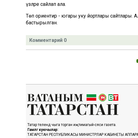
үзләре сайлап ала.
Төп ориентир - югары уку йортлары сайтлары. А
бастырылган.
Комментарий 0
Татар телендә чыга торган иҗтимагый-сәяси газета.
Гамәлгә куючылар:
ТАТАРСТАН РЕСПУБЛИКАСЫ МИНИСТРЛАР КАБИНЕТЫ АППАР