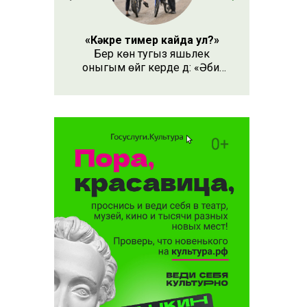
«Кәкре тимер кайда ул?»
Бер көн тугыз яшьлек
оныгым өйгә керде дә: «Әби,
безнең кәкре тимер кайда
ул?» – дип сорады.