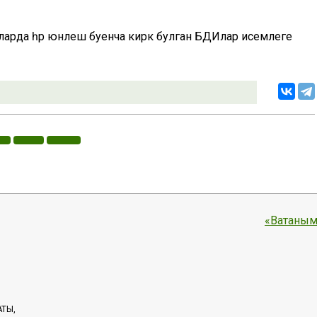
ларда һәр юнәлеш буенча кирәк булган БДИлар исемлеге
«Ватаным
АТЫ,