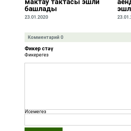
мактау тактасы эшли
аен
башлады
эшлә
23.01.2020
23.01
Комментарий 0
Фикер өстәү
Фикерегез
Исемегез