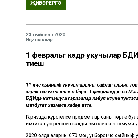
ҖИБӘРЕРГӘ
23 гыйнвар 2020
Яңалыклар
1 февральгә кадәр укучылар БДИ
тиеш
11 нче сыйныф укучыларының сайлап алына торг
азрак вакыты калып бара. 1 февральдән соң Мә
БДИда катнашуга гаризалар кабул итүне туктат
матбугат хезмәте хәбәр итте.
Гаризада күрсәтеләсе предметлар саны төрле бу
имтихан үзгәрешсез калды һәм элеккечә гомуми у
2020 елда аларны 670 мең унберенче сыйныф у