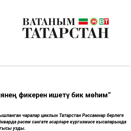
риянең фикерен ишетү бик мөһим”
гышланган чаралар циклын Татарстан Рәссамнар берлеге
ыйнварда рәсем сәнгате әсәрләре күргәзмәсе кысаларында
агысы узды.