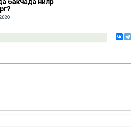
да бакчада ниләр
ргә?
.2020