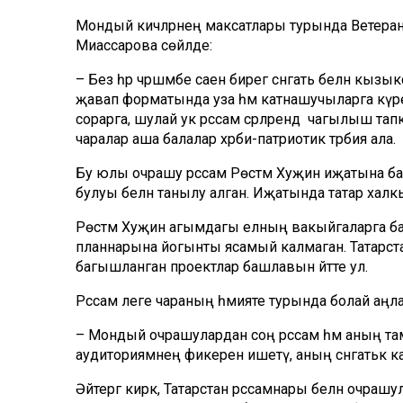
Мондый кичәләрнең максатлары турында Ветера
Миассарова сөйләде:
– Без һәр чәршәмбе саен бирегә сәнгать белән к
җавап форматында уза һәм катнашучыларга күрен
сорарга, шулай ук рәссам әсәрләрендә чагылыш т
чаралар аша балалар хәрби-патриотик тәрбия ала.
Бу юлы очрашу рәссам Рөстәм Хуҗин иҗатына ба
булуы белән танылу алган. Иҗатында татар халк
Рөстәм Хуҗин агымдагы елның вакыйгаларга бай 
планнарына йогынты ясамый калмаган. Татарст
багышланган проектлар башлавын әйтте ул.
Рәссам әлеге чараның әһәмияте турында болай аңл
– Мондый очрашулардан соң рәссам һәм аның та
аудиториямнең фикерен ишетү, аның сәнгатькә 
Әйтергә кирәк, Татарстан рәссамнары белән очраш