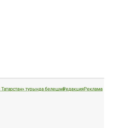
 Татарстан» турында белешмә
Редакция
Реклама