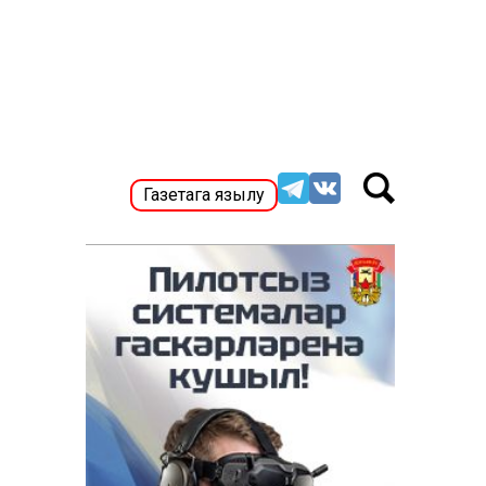
Газетага язылу