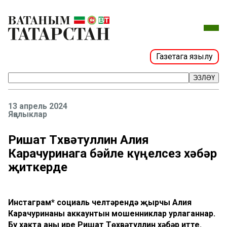
Газетага язылу
ЭЗЛӘҮ
13 апрель 2024
Яңалыклар
Ришат Төхвәтуллин Алия
Карачуринага бәйле күңелсез хәбәр
җиткерде
Инстаграм* социаль челтәрендә җырчы Алия
Карачуринаның аккаунтын мошенниклар урлаганнар.
Бу хакта аның ире Ришат Төхвәтуллин хәбәр итте.