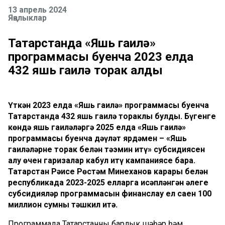
13 апрель 2024
Яңалыклар
Татарстанда «Яшь гаилә»
программасы буенча 2023 елда
432 яшь гаилә торак алды
Үткән 2023 елда «Яшь гаилә» программасы буенча
Татарстанда 432 яшь гаилә тораклы булды. Бүгенге
көндә яшь гаиләләргә 2025 елда «Яшь гаилә»
программасы буенча дәүләт ярдәмен – «Яшь
гаиләләрне торак белән тәэмин итү» субсидиясен
алу өчен гаризалар кабул итү кампаниясе бара.
Татарстан Рәисе Рөстәм Миңнеханов карары белән
республикада 2023-2025 елларга исәпләнгән әлеге
субсидияләр программасын финанслау ел саен 100
миллион сумны тәшкил итә.
Программада Татарстанның барлык шәһәр һәм