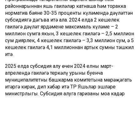
районнарыннан яшь гаиләләр катнаша һәм торакка
норматив бәянең 30-35 проценты күләмендә дәүләттән
субсидиягә дәгъва итә ала. 2024 елда 2 кешелек
гаиләгә дәүләт ярдәменең максималь күләме – 2
миллион сумга якын, 3 кешелек гаиләгә – 2,5 миллион
сум диярлек, 4 кешелек гаиләгә – 3,3 миллион сум, ә 5
кешелек гаиләгә 4,1 миллионнан артык сумны тәшкил
итә.
2025 елда субсидия алу өчен 2024 елның март-
апрелендә гаиләгә теркәлү урыны буенча
муниципалитетның башкарма комитетына мөрәҗәгать
итәргә кирәк, дип хәбәр итә ТР Яшьләр эшләре
министрлыгы. Субсидия алуга гаризаны моңа кадәр
программага кермәгән яшь гаиләләр һәм 2025 елда
субсидия алу өчен үткән елларда программага кергән
яшь гаиләләр тапшырырга хокуклы.
Яшь гаиләгә документларны теркәү өчен кайда
мөрәҗәгать итү турында тулырак мәгълүматны ТР
Яшьләр эшләре министрлыгы сайтында белеп була –