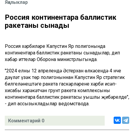
Яңалыклар
Россия континентара баллистик
ракетаны сынады
Россия хәрбиләре Капустин Яр полигонында
континентара баллистик ракетаны сынадылар, дип
хәбәр иттеләр Оборона министрлыгында.
"2024 елның 12 апрелендә Әстерхан өлкәсендә 4 нче
дәүләт үзәк төр полигоныннан Капустин Яр стратегик
билгеләнештәге ракета гаскәрләренең хәрби исәп-
хисабы хәрәкәтчән грунт ракета комплексының
континентара баллистик ракетасы уңышлы җибәрелде",
- дип ассызыкладылар ведомствода.
Комментарий 0