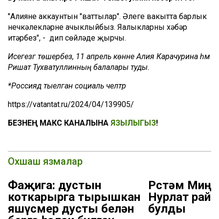
"Алиянең аккаунтын "ваттылар". Әлеге вакытта барлык
нечкәлекләрне ачыклыйбыз. Яңалыкларны хәбәр
итәрбез", - дип сөйләде җырчы.
Исегезгә төшерәбез, 11 апрель көнне Алия Карачурина һәм
Ришат Тухватуллинның балалары туды.
*Россиядә тыелган социаль челтәр
https://vatantat.ru/2024/04/139905/
БЕЗНЕҢ МАКС КАНАЛЫНА
ЯЗЫЛЫГЫЗ
!
Охшаш язмалар
Фаҗига: дустын
Рөстәм Миңн
коткарырга тырышкан
Нурлат рай
яшүсмер дусты белән
булды