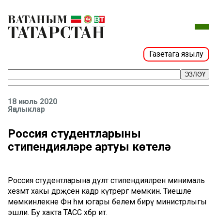
Газетага язылу
ЭЗЛӘҮ
18 июль 2020
Яңалыклар
Россия студентларының
стипендияләре артуы көтелә
Россия студентларына дәүләт стипендияләрен минималь
хезмәт хакы дәрәҗәсенә кадәр күтәрергә мөмкин. Тиешле
мөмкинлекне Фән һәм югары белем бирү министрлыгы
эшли. Бу хакта ТАСС хәбәр итә.