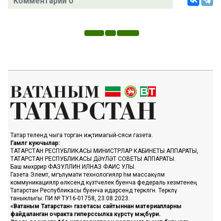
Комментарий 0
Татар телендә чыга торган иҗтимагый-сәяси газета.
Гамәлгә куючылар:
ТАТАРСТАН РЕСПУБЛИКАСЫ МИНИСТРЛАР КАБИНЕТЫ АППАРАТЫ,
ТАТАРСТАН РЕСПУБЛИКАСЫ ДӘҮЛӘТ СОВЕТЫ АППАРАТЫ.
Баш мөхәррир ФАЗУЛЛИН ИЛНАЗ ФАИС УЛЫ.
Газета Элемтә, мәгълүмати технологияләр һәм массакүләм
коммуникацияләр өлкәсендә күзәтчелек буенча федераль хезмәтенең
Татарстан Республикасы буенча идарәсендә теркәлгән. Теркәлү
таныклыгы: ПИ № ТУ16-01758, 23.08.2023.
«Ватаным Татарстан» газетасы сайтыннан материалларны
файдаланган очракта гиперссылка күрсәтү мәҗбүри.