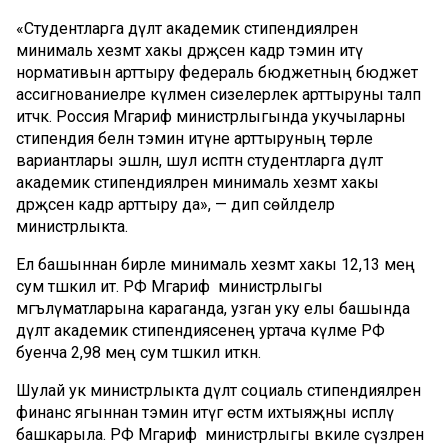
«Студентларга дәүләт академик стипендияләрен
минималь хезмәт хакы дәрәҗәсенә кадәр тәэмин итү
нормативын арттыру федераль бюджетның бюджет
ассигнованиеләре күләмен сизелерлек арттыруны таләп
итәчәк. Россия Мәгариф министрлыгында укучыларны
стипендия белән тәэмин итүне арттыруның төрле
вариантлары эшләнә, шул исәптән студентларга дәүләт
академик стипендияләрен минималь хезмәт хакы
дәрәҗәсенә кадәр арттыру да», — дип сөйләделәр
министрлыкта.
Ел башыннан бирле минималь хезмәт хакы 12,13 мең
сум тәшкил итә. РФ Мәгариф министрлыгы
мәгълүматларына караганда, узган уку елы башында
дәүләт академик стипендиясенең уртача күләме РФ
буенча 2,98 мең сум тәшкил иткән.
Шулай ук министрлыкта дәүләт социаль стипендияләрен
финанс ягыннан тәэмин итүгә өстәмә ихтыяҗны исәпләү
башкарыла. РФ Мәгариф министрлыгы вәкиле сүзләренә