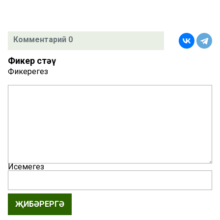
Комментарий 0
Фикер өстәү
Фикерегез
Исемегез
ҖИБӘРЕРГӘ