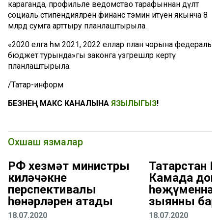
караганда, профильле ведомство тарафыннан дәүләт
социаль стипендияләрен финанс тәэмин итүен якынча 8
млрд сумга арттыру планлаштырыла.
«2020 елга һәм 2021, 2022 еллар план чорына федераль
бюджет турында»гы законга үзгәрешләр кертү
планлаштырыла.
/Татар-информ
БЕЗНЕҢ МАКС КАНАЛЫНА
ЯЗЫЛЫГЫЗ
!
Охшаш язмалар
РФ хезмәт министры
Татарстан Р
киләчәкнең
Камада до
перспективалы
һөҗүменнән
һөнәрләрен атады
зыянны бар
18.07.2020
18.07.2020