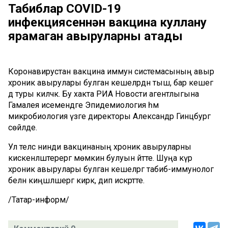
Табиблар COVID-19
инфекциясеннән вакцина куллану
ярамаган авыруларны атады
Коронавирустан вакцина иммун системасының авыр
хроник авырулары булган кешеләрдән тыш, бар кешегә
дә туры киләчәк. Бу хакта РИА Новости агентлыгына
Гамалея исемендәге Эпидемиология һәм
микробиология үзәге директоры Александр Гинцбург
сөйләде.
Ул теләсә нинди вакцинаның хроник авыруларны
кискенләштерергә мөмкин булуын әйтте. Шуңа күрә
хроник авырулары булган кешеләргә табиб-иммунолог
белән киңәшләшергә кирәк, дип искәртте.
/Татар-информ/