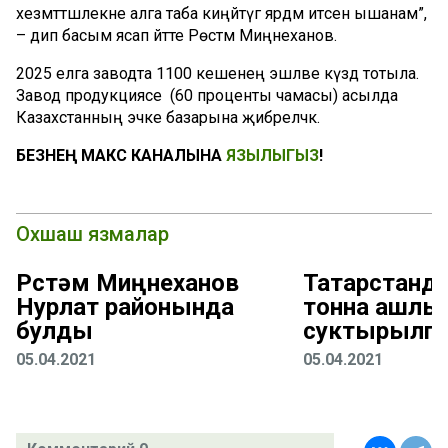
хезмәттәшлекне алга таба киңәйтүгә ярдәм итәсенә ышанам”,
– дип басым ясап әйтте Рөстәм Миңнеханов.
2025 елга заводта 1100 кешенең эшләве күздә тотыла.
Завод продукциясе (60 проценты чамасы) асылда
Казахстанның эчке базарына җибәреләчәк.
БЕЗНЕҢ МАКС КАНАЛЫНА
ЯЗЫЛЫГЫЗ
!
Охшаш язмалар
Рөстәм Миңнеханов
Татарстанда
Нурлат районында
тонна ашлы
булды
суктырылга
05.04.2021
05.04.2021