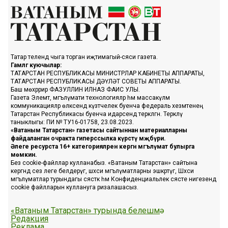
Татар телендә чыга торган иҗтимагый-сәяси газета.
Гамәлгә куючылар:
ТАТАРСТАН РЕСПУБЛИКАСЫ МИНИСТРЛАР КАБИНЕТЫ АППАРАТЫ,
ТАТАРСТАН РЕСПУБЛИКАСЫ ДӘҮЛӘТ СОВЕТЫ АППАРАТЫ.
Баш мөхәррир ФАЗУЛЛИН ИЛНАЗ ФАИС УЛЫ.
Газета Элемтә, мәгълүмати технологияләр һәм массакүләм
коммуникацияләр өлкәсендә күзәтчелек буенча федераль хезмәтенең
Татарстан Республикасы буенча идарәсендә теркәлгән. Теркәлү
таныклыгы: ПИ № ТУ16-01758, 23.08.2023.
«Ватаным Татарстан» газетасы сайтыннан материалларны
файдаланган очракта гиперссылка күрсәтү мәҗбүри.
Әлеге ресурста 16+ категорияләренә кергән мәгълүмат булырга
мөмкин.
Без cookie-файллар кулланабыз. «Ватаным Татарстан» сайтына
кергәндә сез әлеге белдерүгә, шәхси мәгълүматларны эшкәртүгә, Шәхси
мәгълүматлар турындагы сәясәткә һәм Конфиденциальлек сәясәте нигезендә
cookie файлларын куллануга ризалашасыз.
«Ватаным Татарстан» турында белешмә
Редакция
Реклама