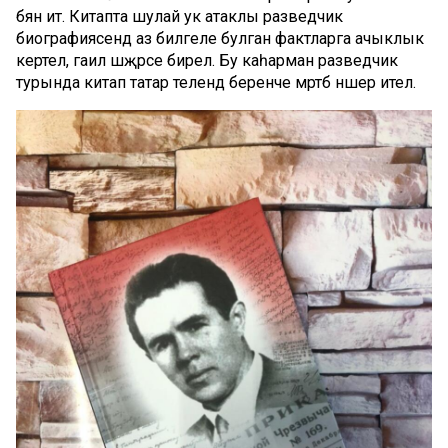
бәян итә. Китапта шулай ук атаклы разведчик
биографиясендә аз билгеле булган фактларга ачыклык
кертелә, гаилә шәҗәрәсе бирелә. Бу каһарман разведчик
турында китап татар телендә беренче мәртәбә нәшер ителә.