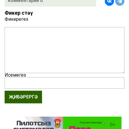
Комментарий 0
Фикер өстәү
Фикерегез
Исемегез
ҖИБӘРЕРГӘ