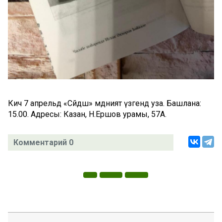
Кичә 7 апрельдә «Сәйдәш» мәдәният үзәгендә уза. Башлана:
15.00. Адресы: Казан, Н.Ершов урамы, 57А.
Комментарий 0