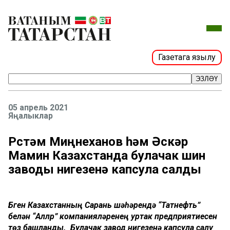
Газетага язылу
ЭЗЛӘҮ
05 апрель 2021
Яңалыклар
Рөстәм Миңнеханов һәм Әскәр
Мамин Казахстанда булачак шин
заводы нигезенә капсула салды
Бүген Казахстанның Сарань шәһәрендә “Татнефть”
белән “Аллүр” компанияләренең уртак предприятиесен
төзү башланды. Булачак завод нигезенә капсула салу