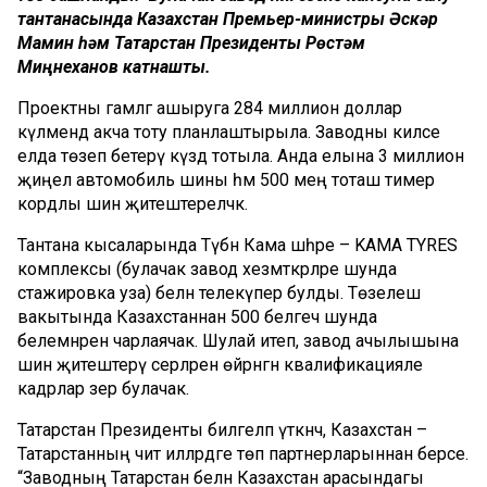
тантанасында Казахстан Премьер-министры Әскәр
Мамин һәм Татарстан Президенты Рөстәм
Миңнеханов катнашты.
Проектны гамәлгә ашыруга 284 миллион доллар
күләмендә акча тоту планлаштырыла. Заводны киләсе
елда төзеп бетерү күздә тотыла. Анда елына 3 миллион
җиңел автомобиль шины һәм 500 мең тоташ тимер
кордлы шин җитештереләчәк.
Тантана кысаларында Түбән Кама шәһәре – KAMA TYRES
комплексы (булачак завод хезмәткәрләре шунда
стажировка уза) белән телекүпер булды. Төзелеш
вакытында Казахстаннан 500 белгеч шунда
белемнәрен чарлаячак. Шулай итеп, завод ачылышына
шин җитештерү серләренә өйрәнгән квалификацияле
кадрлар әзер булачак.
Татарстан Президенты билгеләп үткәнчә, Казахстан –
Татарстанның чит илләрдәге төп партнерларыннан берсе.
“Заводның Татарстан белән Казахстан арасындагы