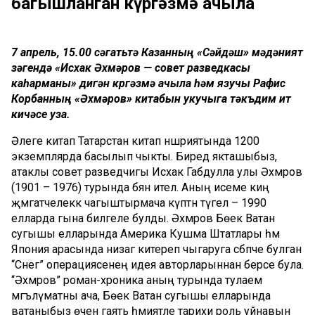
багышланган күргәзмә ачыла
7 апрель, 15.00 сәгатьтә Казанның «Сәйдәш» мәдәният
үзәгендә «Исхак Әхмәров — совет разведкасы
каһарманы» дигән күргәзмә ачыла һәм язучы Рафис
Корбанның «Әхмәров» китабын укучыга тәкъдим итү
кичәсе уза.
Әлеге китап Татарстан китап нәшриятында 1200
экземплярда басылып чыкты. Биредә якташыбыз,
атаклы совет разведчигы Исхак Габдулла улы Әхмәров
(1901 – 1976) турында бәян ителә. Аның исеме киң
җәмәгатчелеккә чагыштырмача күптән түгел – 1990
елларда гына билгеле булды. Әхмәров Бөек Ватан
сугышы елларында Америка Кушма Штатлары һәм
Япония арасында низаг китереп чыгаруга сәбәпче булган
“Снег” операциясенең идея авторларыннан берсе була.
“Әхмәров” роман-хроника аның турында тулаем
мәгълүматны ача, Бөек Ватан сугышы елларында
ватаныбыз өчен гаять әһәмиятле тарихи роль уйнавын