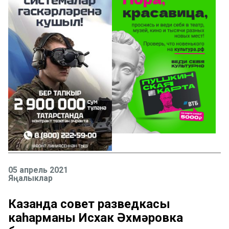
05 апрель 2021
Яңалыклар
Казанда совет разведкасы
каһарманы Исхак Әхмәровка