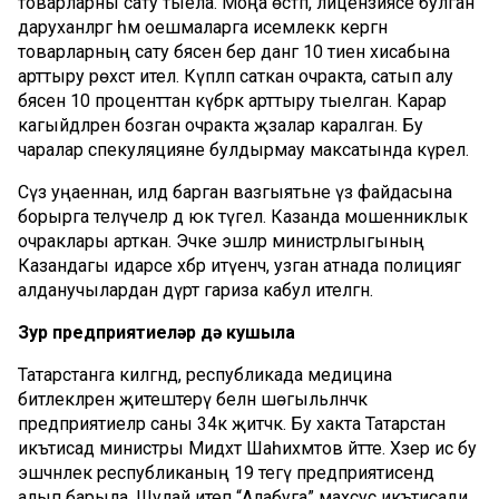
товарларны сату тыела. Моңа өстәп, лицензиясе булган
даруханәләргә һәм оешмаларга исемлеккә кергән
товарларның сату бәясен бер данәгә 10 тиен хисабына
арттыру рөхсәт ителә. Күпләп саткан очракта, сатып алу
бәясен 10 проценттан күбрәк арттыру тыелган. Карар
кагыйдәләрен бозган очракта җәзалар каралган. Бу
чаралар спекуляцияне булдырмау максатында күрелә.
Сүз уңаеннан, илдә барган вазгыятьне үз файдасына
борырга теләүчеләр дә юк түгел. Казанда мошенниклык
очраклары арткан. Эчке эшләр министрлыгының
Казандагы идарәсе хәбәр итүенчә, узган атнада полициягә
алданучылардан дүрт гариза кабул ителгән.
Зур предприятиеләр дә кушыла
Татарстанга килгәндә, республикада медицина
битлекләрен җитештерү белән шөгыльләнәчәк
предприятиеләр саны 34кә җитәчәк. Бу хакта Татарстан
икътисад министры Мидхәт Шаһиәхмәтов әйтте. Хәзер исә бу
эшчәнлек республиканың 19 тегү предприятисендә
алып барыла. Шулай итеп “Алабуга” махсус икътисади