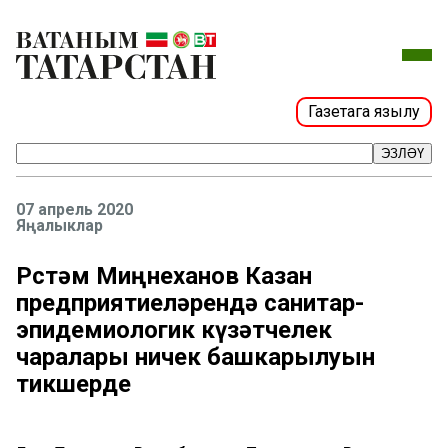
Газетага язылу
ЭЗЛӘҮ
07 апрель 2020
Яңалыклар
Рөстәм Миңнеханов Казан
предприятиеләрендә санитар-
эпидемиологик күзәтчелек
чаралары ничек башкарылуын
тикшерде