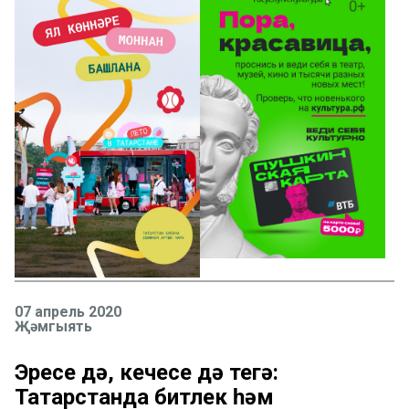
07 апрель 2020
Җәмгыять
Эресе дә, кечесе дә тегә:
Татарстанда битлек һәм