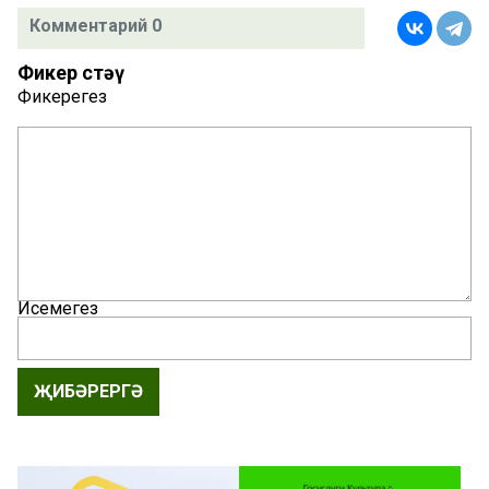
Комментарий 0
Фикер өстәү
Фикерегез
Исемегез
ҖИБӘРЕРГӘ