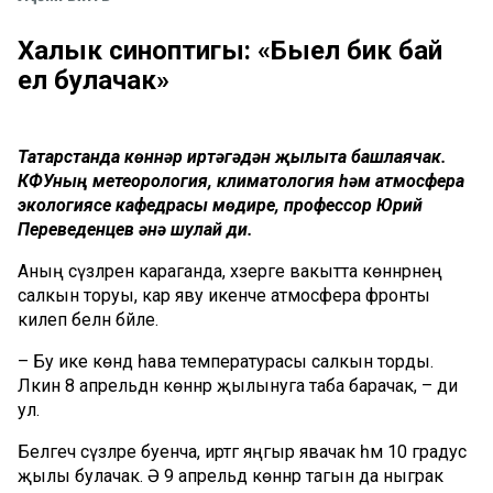
Халык синоптигы: «Быел бик бай
ел булачак»
Татарстанда көннәр иртәгәдән җылыта башлаячак.
КФУның метеорология, климатология һәм атмосфера
экологиясе кафедрасы мөдире, профессор Юрий
Переведенцев әнә шулай ди.
Аның сүзләренә караганда, хәзерге вакытта көннәрнең
салкын торуы, кар яву икенче атмосфера фронты
килеп белән бәйле.
–
Бу ике көндә һава температурасы салкын торды.
Ләкин
8 апрельдән көннәр җылынуга таба барачак, – ди
ул.
Белгеч сүзләре буенча, и
ртәгә
яңгыр явачак һәм
10 градус
җылы булачак. Ә 9 апрельдә
көннәр тагын да ныграк