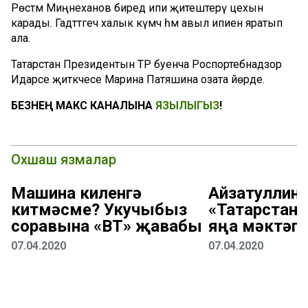
Рөстәм Миңнеханов биредә ипи җитештерү цехын
карады. Гадәттәгечә халык күмәч һәм авыл ипиен яратып
ала.
Татарстан Президентын ТР буенча Роспортебнадзор
Идарәсе җитәкчесе Марина Патяшина озата йөрде.
БЕЗНЕҢ МАКС КАНАЛЫНА
ЯЗЫЛЫГЫЗ
!
Охшаш язмалар
Машина киленгә
Айзатуллин:
китмәсме? Укучыбыз
«Татарстан
соравына «ВТ» җавабы
яңа мәктәп
07.04.2020
07.04.2020