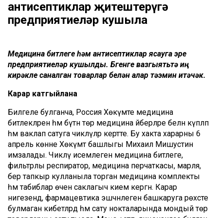
антисептиклар җитештерүгә
предприятиеләр кушыла
Медицина битлеге һәм антисептиклар ясауга эре
предприятиеләр кушылды. Бүгенге вазгыятьтә иң
кирәкле саналган товарлар белән алар тәэмин итәчәк.
Карар катгыйлана
Билгеле булганча, Россия Хөкүмәте медицина
битлекләрен һәм бүтән төр медицина әйберләре белән күпләп
һәм ваклап сатуга чикләүләр кертте. Бу хакта харарны 6
апрель көнне Хөкүмәт башлыгы Михаил Мишустин
имзалады. Чикләү исемлегенә медицина битлеге,
фильтрлы респиратор, медицина перчаткасы, марля,
бер тапкыр кулланыла торган медицина комплекты
һәм табиблар өчен саклагыч кием кергән. Карар
нигезендә, фармацевтика эшчәнлеген башкаруга рөхсәте
булмаган кибетләрдә һәм сату нокталарында мондый төр