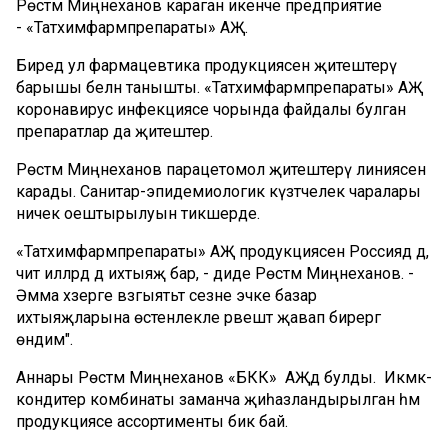
Рөстәм Миңнеханов караган икенче предприятие
- «Татхимфармпрепараты» АҖ.
Биредә ул фармацевтика продукциясен җитештерү
барышы белән танышты. «Татхимфармпрепараты» АҖ
коронавирус инфекциясе чорында файдалы булган
препаратлар да җитештерә.
Рөстәм Миңнеханов парацетомол җитештерү линиясен
карады. Санитар-эпидемиологик күзәтчелек чаралары
ничек оештырылуын тикшерде.
«Татхимфармпрепараты» АҖ продукциясенә Россиядә дә,
чит илләрдә дә ихтыяҗ бар, - диде Рөстәм Миңнеханов. -
Әмма хәзерге вәзгыятьтә сезне эчке базар
ихтыяҗларына өстенлекле рәвештә җавап бирергә
өндим".
Аннары Рөстәм Миңнеханов «БКК» АҖдә булды. Икмәк-
кондитер комбинаты заманча җиһазландырылган һәм
продукциясе ассортименты бик бай.