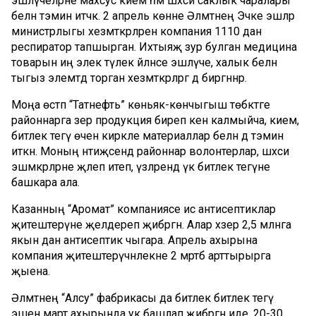
эшләүчеләрне махсус кием һәм шәхси саклык чаралары
белән тәэмин итәчәк. 2 апрель көнне Әлмәтнең Эчке эшләр
министрлыгы хезмәткәрләренә компания 1110 данә
респиратор тапшырган. Ихтыяҗ зур булган медицина
товарын иң элек тәүлек әйләнәсе эшләүче, халык белән
тыгыз элемтәдә торган хезмәткәрләргә дә биргәннәр.
Моңа өстәп “Татнефть” көньяк-көнчыгыш төбәктәге
районнарга әзер продукция биреп кенә калмыйча, кием,
битлек тегү өчен кирәкле материаллар белән дә тәэмин
иткән. Моның нәтиҗәсендә районнар волонтерлар, шәхси
эшмәкәрләрне җәлеп итеп, үзләрендә үк битлек тегүне
башкара ала.
Казанның “Аромат” компаниясе исә антисептиклар
җитештерүне җәелдереп җибәргән. Алар хәзер 2,5 млнга
якын данә антисептик чыгара. Апрель ахырына
компания җитештерүчәнлекне 2 мәртәбә арттырырга
җыена.
Әлмәтнең “Алсу” фабрикасы да битлек битлек тегү
эшен март ахырында ук башлап җибәргән иде. 20-30