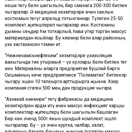
кеше тегү белән шөгыльләнә, бер сменага 200-300 битлек
чыгаралар. Ә медицина хезмәткәрләре өчен саклык
костюмын тегүгә апрельдә тотынганнар. Тәүлегенә 25-50
комплект җитештереп чыгаралар икән. Костюмны
дымны сеңдерә һәм тоткарлый, һава үткәрә торган махсус
материалдан ясыйлар. Бу киемнәр белән алар районның
үзәк хастаханәсен тәэмин итә.
“Нижнекамскнефтехим” хезмәткәрләре үзизоляция
вакытында тик утырмый – үз куллары белән битлек тегә
икән. Материалны аларга предприятие бушлай биргән.
Оешманың кече предприятиесе “Полиматиз” битлекләр
чыгару эшен 10 тапкырга арттырырга җыена. Хәзер
компания сәгатенә 500 мең данә продукция чыгара.
“Азнакай киемнәре” тегү фабрикасы да медицина
хезмәткәрләренә ярдәм итү өчен махсус инфекциягә каршы
комплектлар җитештерү белән шөгыльләнә башлаган.
Бер көн эчендә 500гә якын шундый комплект эшләп
чыгаралар. Бу − үз эченә куртка, чалбар, халат,
алъяпкыч, бахила, башлык, җиңсәне туплаган махсус