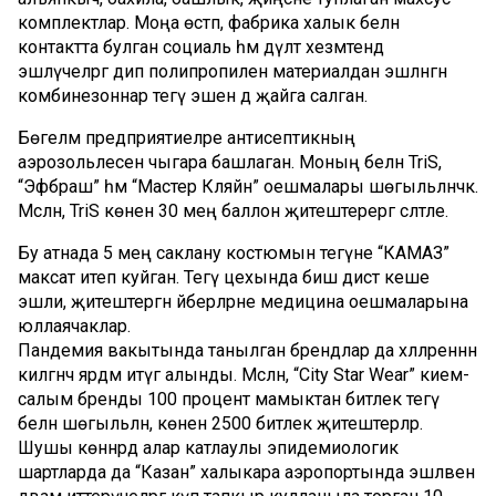
комплектлар. Моңа өстәп, фабрика халык белән
контактта булган социаль һәм дәүләт хезмәтендә
эшләүчеләргә дип полипропилен материалдан эшләнгән
комбинезоннар тегү эшен дә җайга салган.
Бөгелмә предприятиеләре антисептикның
аэрозольлесен чыгара башлаган. Моның белән TriS,
“Эфбраш” һәм “Мастер Кляйн” оешмалары шөгыльләнәчәк.
Мәсәлән, TriS көненә 30 мең баллон җитештерергә сәләтле.
Бу атнада 5 мең саклану костюмын тегүне “КАМАЗ”
максат итеп куйган. Тегү цехында биш дистә кеше
эшли, җитештергән әйберләрне медицина оешмаларына
юллаячаклар.
Пандемия вакытында танылган брендлар да хәлләреннән
килгәнчә ярдәм итүгә алынды. Мәсәлән, “City Star Wear” кием-
салым бренды 100 процент мамыктан битлек тегү
белән шөгыльләнә, көненә 2500 битлек җитештерәләр.
Шушы көннәрдә алар катлаулы эпидемиологик
шартларда да “Казан” халыкара аэропортында эшләвен