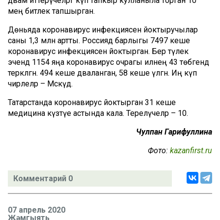
дәвам иттерүчеләргә күп тапкыр кулланыла торган 10
мең битлек тапшырган.
Дөньяда коронавирус инфекциясен йоктыручылар
саны 1,3 млн артты. Россиядә барлыгы 7497 кеше
коронавирус инфекциясен йоктырган. Бер тәүлек
эчендә 1154 яңа коронавирус очрагы илнең 43 төбәгендә
теркәлгән. 494 кеше дәваланган, 58 кеше үлгән. Иң күп
чирлеләр – Мәскәүдә.
Татарстанда коронавирус йоктырган 31 кеше
медицина күзәтүе астында кала. Терелүчеләр – 10.
Чулпан Гарифуллина
Фото:
kazanfirst.ru
Комментарий 0
07 апрель 2020
Җәмгыять