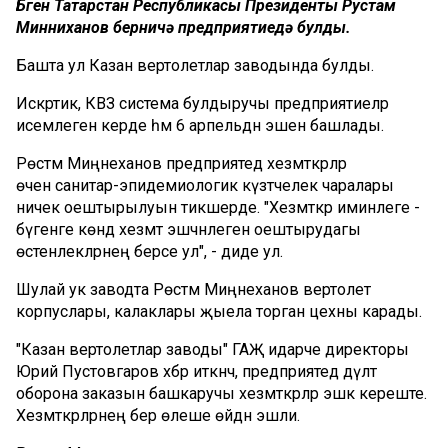
Бүген Татарстан Республикасы Президенты Рустам
Минниханов берничә предприятиедә булды.
Башта ул Казан вертолетлар заводында булды.
Искәртик, КВЗ система булдыручы предприятиеләр
исемлегенә керде һәм 6 арпельдән эшен башлады.
Рөстәм Миңнеханов предприятедә хезмәткәрләр
өчен санитар-эпидемиологик күзәтчелек чаралары
ничек оештырылуын тикшерде. "Хезмәткәр иминлеге -
бүгенге көндә хезмәт эшчәнлеген оештырудагы
өстенлекләрнең берсе ул", - диде ул.
Шулай ук заводта Рөстәм Миңнеханов вертолет
корпуслары, калаклары җыела торган цехны карады.
"Казан вертолетлар заводы" ГАҖ идарәче директоры
Юрий Пустовгаров хәбәр иткәнчә, предприятедә дәүләт
оборона заказын башкаручы хезмәткәрләр эшкә кереште.
Хезмәткәрләрнең бер өлеше өйдән эшли.