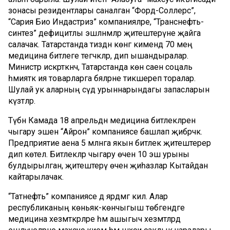
зонасы резидентлары саналган “Форд-Соллерс”,
“Сария Био Индастриз” компанияләре, “Транснефть-
синтез” дефицитлы эшләнмәләр җитештерүне җайга
салачак. Татарстанда тиздән көнгә кимендә 70 мең
медицина битлеге тегәчәкләр, дип ышандыралар.
Министр искәрткәнчә, Татарстанда көн саен соцаль
әһәмияткә ия товарларга бәяләрне тикшереп торалар.
Шулай ук аларның сәүдә урыннарындагы запасларын
күзәтәләр.
Түбән Камада 18 апрельдән медицина битлекләрен
чыгару эшен “Айрон” компаниясе башлап җибәрәчәк.
Предприятие аена 5 млнга якын битлек җитештерер
дип көтелә. Битлекләр чыгару өчен 10 эш урыны
булдырылган, җитештерү өчен җиһазлар Кытайдан
кайтарылачак.
“Татнефть” компаниясе дә ярдәмгә килә. Алар
республиканың көньяк-көнчыгыш төбәгендәге
медицина хезмәткәрләре һәм ашыгыч хезмәтләрдә