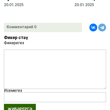
20.01.2025
20.01.2025
Комментарий 0
Фикер өстәү
Фикерегез
Исемегез
ҖИБӘРЕРГӘ