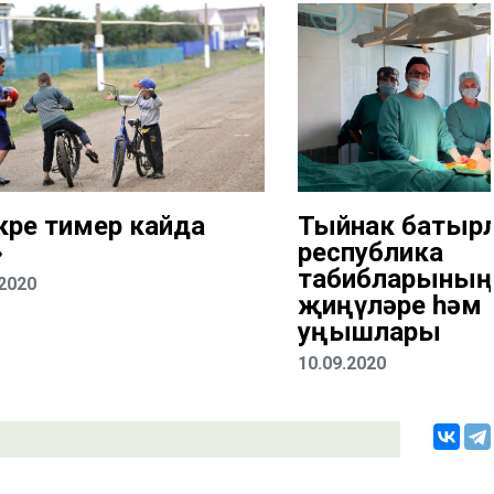
кре тимер кайда
Тыйнак батыр
»
республика
табибларының
.2020
җиңүләре һәм
уңышлары
10.09.2020