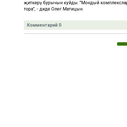
җиткерү бурычын куйды. "Мондый комплекслар
тора", - диде Олег Матицын.
Комментарий 0
Татар телендә чыга торган иҗтимагый-сәяси газета.
Гамәлгә куючылар:
ТАТАРСТАН РЕСПУБЛИКАСЫ МИНИСТРЛАР КАБИНЕТЫ АППАР
ТАТАРСТАН РЕСПУБЛИКАСЫ ДӘҮЛӘТ СОВЕТЫ АППАРАТЫ.
Баш мөхәррир ФАЗУЛЛИН ИЛНАЗ ФАИС УЛЫ.
Газета Элемтә, мәгълүмати технологияләр һәм массакүләм коммун