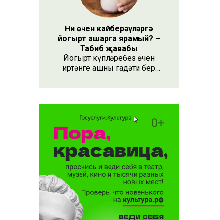
Ни өчен кайберәүләргә
йогырт ашарга ярамый? –
Табиб җавабы
Йогырт күпләребез өчен
иртәнге ашның гадәти бер
өлеше булып тора.
лык:
 яңа