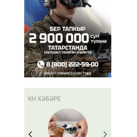
КӨН ХӘБӘРЕ