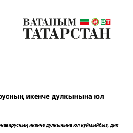
ирусның икенче дулкынына юл
ронавирусның икенче дулкынына юл куймыйбыз, дип