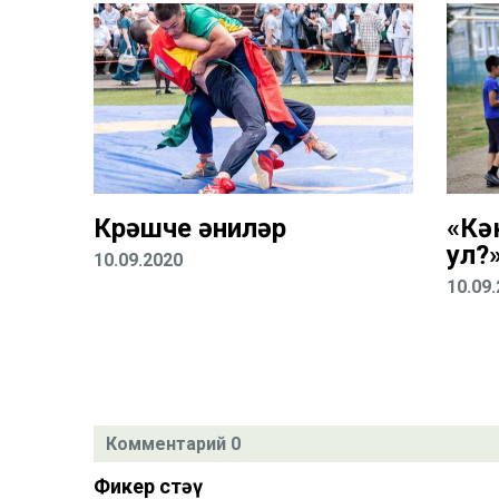
Көрәшче әниләр
«Кә
ул?
10.09.2020
10.09
Комментарий 0
Фикер өстәү