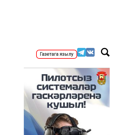
Газетага язылу