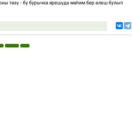
ны төзү - бу бурычка ирешүдә мөһим бер өлеш булып
«Ватаным 
АТЫ,
икацияләр өлкәсендә күзәтчелек буенча федераль хезмәтенең