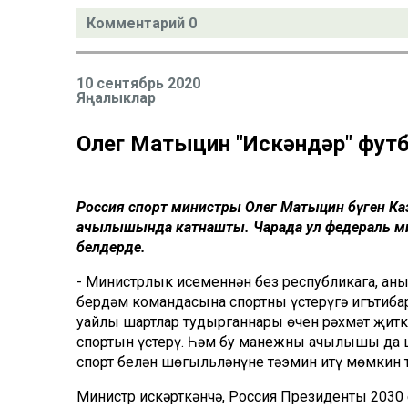
Комментарий 0
10 сентябрь 2020
Яңалыклар
Олег Матыцин "Искәндәр" фут
Россия спорт министры Олег Матыцин бүген Каз
ачылышында катнашты. Чарада ул федераль мини
белдерде.
- Министрлык исеменнән без республикага, аны
бердәм командасына спортны үстерүгә игътиб
уңайлы шартлар тудырганнары өчен рәхмәт җитк
спортын үстерү. Һәм бу манежның ачылышы да ш
спорт белән шөгыльләнүне тәэмин итү мөмкин т
Министр искәрткәнчә, Россия Президенты 2030 