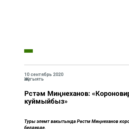
10 сентябрь 2020
Җәмгыять
Рөстәм Миңнеханов: «Коронов
куймыйбыз»
Туры элемтә вакытында Рөстәм Миңнеханов ко
белдерде.