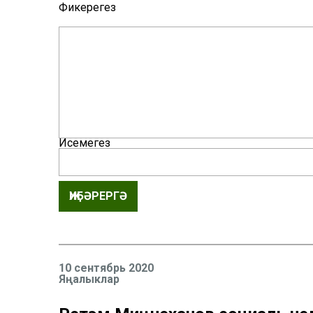
Фикерегез
Исемегез
ҖИБӘРЕРГӘ
10 сентябрь 2020
Яңалыклар