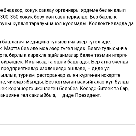
бнадзор, хокук саклау органнары ярдәме белән алып
300-350 хокук бозу көн саен теркәлде. Без барлык
выруның күпләп таралуына юл куелмады. Коллективларда да
 башлагач, медицина тулысынча әзер түгел иде.
 Мартта без әле моңа әзер түгел идек. Безгә тулысынча
ргә, барлык кирәкле җайланмалар белән тәэмин итәргә
а өйрәндек. Икътисад та эшли башлады. Бер атна эчендә
предприятиеләр изоляциядә эшләде, – диде ул.
чыллык, туризм, рестораннар зыян күргәнен искәртте.
ште, чикләр ябылды. Без көтмәгән вакыйгалар күп булды.
чек көрәшергә икәнлеген беләбез. Кесәдә битлек тә бар,
станцияне гел саклыйбыз, — диде Президент.