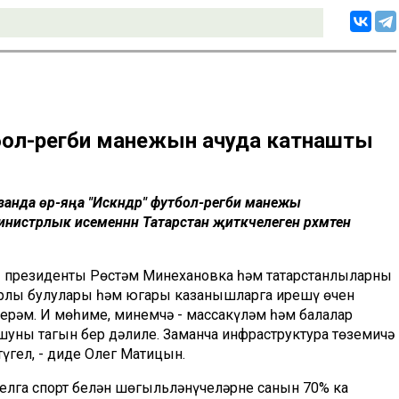
бол-регби манежын ачуда катнашты
анда өр-яңа "Искәндәр" футбол-регби манежы
стрлык исеменнән Татарстан җитәкчелегенә рәхмәтен
ң президенты Рөстәм Миңнехановка һәм татарстанлыларның
арлы булулары һәм югары казанышларга ирешү өчен
ерәм. Иң мөһиме, минемчә - массакүләм һәм балалар
уның тагын бер дәлиле. Заманча инфраструктура төземичә
үгел, - диде Олег Матицын.
елга спорт белән шөгыльләнүчеләрнең санын 70% ка