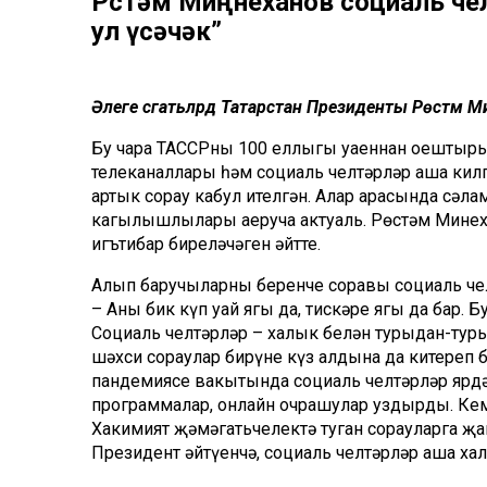
Рөстәм Миңнеханов социаль че
ул үсәчәк”
Әлеге сәгатьләрдә Татарстан Президенты Рөстәм 
Бу чара ТАССРның 100 еллыгы уңаеннан оешты
телеканаллары һәм социаль челтәрләр аша килгә
артык сорау кабул ителгән. Алар арасында сәлам
кагылышлылары аеруча актуаль. Рөстәм Миңнех
игътибар биреләчәген әйтте.
Алып баручыларның беренче соравы социаль ч
– Аның бик күп уңай ягы да, тискәре ягы да ба
Социаль челтәрләр – халык белән турыдан-тур
шәхси сораулар бирүне күз алдына да китереп
пандемиясе вакытында социаль челтәрләр ярд
программалар, онлайн очрашулар уздырды. Кемг
Хакимият җәмәгатьчелектә туган сорауларга җав
Президент әйтүенчә, социаль челтәрләр аша ха