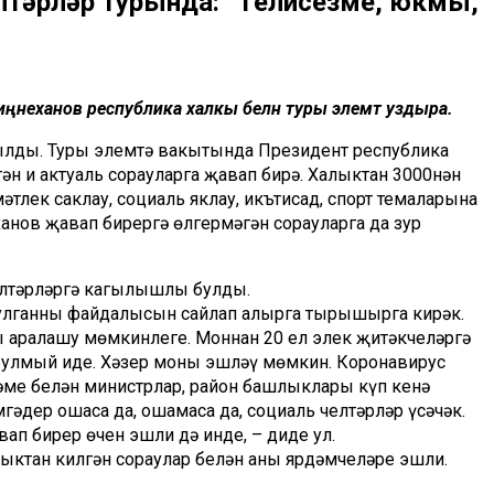
лтәрләр турында: “Телисезме, юкмы,
Миңнеханов республика халкы белән туры элемтә уздыра.
рылды. Туры элемтә вакытында Президент республика
н иң актуаль сорауларга җавап бирә. Халыктан 3000нән
әтлек саклау, социаль яклау, икътисад, спорт темаларына
анов җавап бирергә өлгермәгән сорауларга да зур
елтәрләргә кагылышлы булды.
р. Булганның файдалысын сайлап алырга тырышырга кирәк.
ы аралашу мөмкинлеге. Моннан 20 ел элек җитәкчеләргә
 булмый иде. Хәзер моны эшләү мөмкин. Коронавирус
әме белән министрлар, район башлыклары күп кенә
әдер ошаса да, ошамаса да, социаль челтәрләр үсәчәк.
ап бирер өчен эшли дә инде, – диде ул.
лыктан килгән сораулар белән аның ярдәмчеләре эшли.