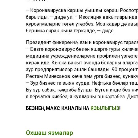
– Коронавируска каршы уңышлы көрәш Роспотре
барылды, – диде ул. – Изоляция вакытларында 
күрсәтмәләрне төгәл үтәрбез. Моңа кадәр дә а
берничә очрак кына теркәлде, — диде.
Президент фикеренчә, язын коронавирус тарала
– Безгә короновирус белән яшәргә туры киләчәк.
медицина учреждениеләренең профилен үзгәрте
кирәк иде. Кыска вакыт эчендә боларны аңларг
зур предприятиеләр эшли башлады. 90 процент 
Рөстәм Миңнеханов кече һәм урта бизнес, кунак
– Зур бизнес та зыян күрде. Нефтькә бәяләр тө
Бу зур сабак, тәҗрибә булды. Бүген инде без ни
я перчатка киябез, я кулларны эшкәртәбез. Ди
БЕЗНЕҢ МАКС КАНАЛЫНА
ЯЗЫЛЫГЫЗ
!
Охшаш язмалар