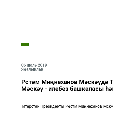
06 июль 2019
Яңалыклар
Рөстәм Миңнеханов Мәскәүдә Т
Мәскәү - илебез башкаласы һә
Татарстан Президенты Рөстәм Миңнеханов Мәскәүд