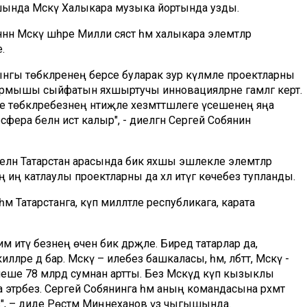
тнашында Мәскәү Халыкара музыка йортында узды.
Мәскәү шәһәре Милли сәясәт һәм халыкара элемтәләр
.
нгы төбәкләренең берсе буларак зур күләмле проектларны
ормышы сыйфатын яхшыртучы инновацияләрне гамәлгә кертә.
 төбәкләребезнең нәтиҗәле хезмәттәшлеге үсешенең яңа
ера белән истә калыр", - диелгән Сергей Собянин
ү белән Татарстан арасында бик яхшы эшлекле элемтәләр
ң иң катлаулы проектларны да хәл итүгә көчебез тупланды.
һәм Татарстанга, күп милләтле республикага, карата
тү безнең өчен бик дәрәҗәле. Биредә татарлар да,
ре дә бар. Мәскәү – илебез башкаласы, һәм, әлбәттә, Мәскәү -
ләнеше 78 млрд сумнан артты. Без Мәскәүдә күп кызыклы
а этәрәбез. Сергей Собянинга һәм аның командасына рәхмәт
ыз", – диде Рөстәм Миңнеханов үз чыгышында.