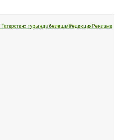
 Татарстан» турында белешмә
Редакция
Реклама