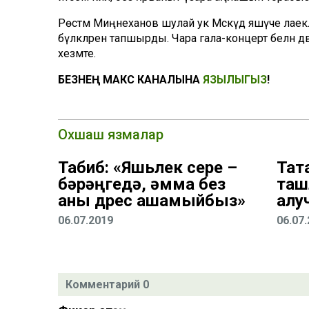
Рөстәм Миңнеханов шулай ук Мәскәүдә яшәүче ла
бүләкләрен тапшырды. Чара гала-концерт белән дә
хезмәте.
БЕЗНЕҢ МАКС КАНАЛЫНА
ЯЗЫЛЫГЫЗ
!
Охшаш язмалар
Табиб: «Яшьлек сере –
Тат
бәрәңгедә, әмма без
таш
аны дөрес ашамыйбыз»
алу
06.07.2019
06.07
Комментарий 0