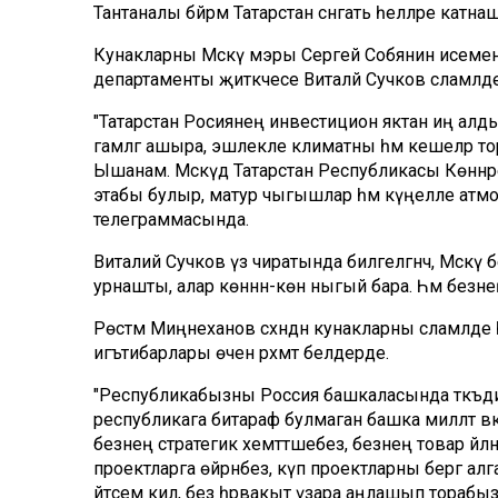
Тантаналы бәйрәм Татарстан сәнгать әһелләре ка
Кунакларны Мәскәү мэры Сергей Собянин исеменнән 
департаменты җитәкчесе Виталй Сучков сәламләде
"Татарстан Росиянең инвестицион яктан иң алды
гамәлгә ашыра, эшлекле климатны һәм кешеләр т
Ышанам. Мәскәүдә Татарстан Республикасы Көннәре
этабы булыр, матур чыгышлар һәм күңелле атмосф
телеграммасында.
Виталий Сучков үз чиратында билгеләгәнчә, Мәскә
урнашты, алар көннән-көн ныгый бара. Һәм безне
Рөстәм Миңнеханов сәхнәдән кунакларны сәламләде 
игътибарлары өчен рәхмәт белдерде.
"Республикабызны Россия башкаласында тәкъдим и
республикага битараф булмаган башка милләт вәкиллә
безнең стратегик хеәмәттәшебез, безнең товар әй
проектларга өйрәнәбез, күп проектларны бергә алг
әйтәсем килә, без һәрвакыт үзара аңлашып тораб