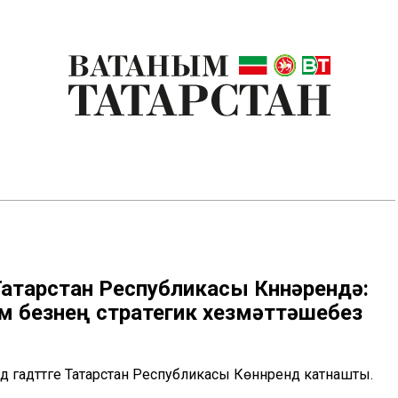
атарстан Республикасы Көннәрендә:
м безнең стратегик хезмәттәшебез
ә гадәттәге Татарстан Республикасы Көннәрендә катнашты.