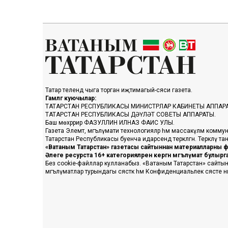
Татар телендә чыга торган иҗтимагый-сәяси газета.
Гамәлгә куючылар:
ТАТАРСТАН РЕСПУБЛИКАСЫ МИНИСТРЛАР КАБИНЕТЫ АППАР
ТАТАРСТАН РЕСПУБЛИКАСЫ ДӘҮЛӘТ СОВЕТЫ АППАРАТЫ.
Баш мөхәррир ФАЗУЛЛИН ИЛНАЗ ФАИС УЛЫ.
Газета Элемтә, мәгълүмати технологияләр һәм массакүләм коммун
Татарстан Республикасы буенча идарәсендә теркәлгән. Теркәлү 
«Ватаным Татарстан» газетасы сайтыннан материалларны фа
Әлеге ресурста 16+ категорияләренә кергән мәгълүмат булыр
Без cookie-файллар кулланабыз. «Ватаным Татарстан» сайтына ке
мәгълүматлар турындагы сәясәткә һәм Конфиденциальлек сәясәте