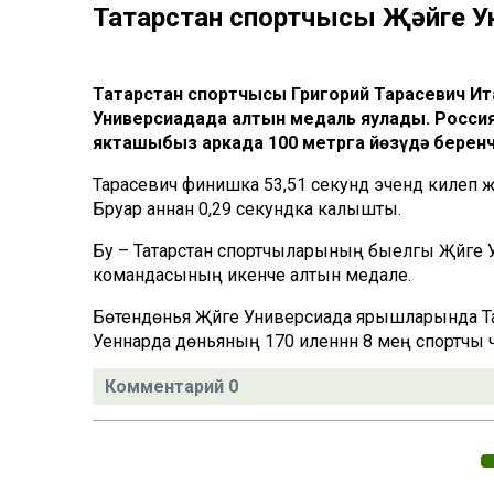
Татарстан спортчысы Җәйге У
Татарстан спортчысы Григорий Тарасевич И
Универсиадада алтын медаль яулады. Росс
якташыбыз аркада 100 метрга йөзүдә беренч
Тарасевич финишка 53,51 секунд эчендә килеп
Бруар аннан 0,29 секундка калышты.
Бу – Татарстан спортчыларының быелгы Җәйге
командасының икенче алтын медале.
Бөтендөнья Җәйге Универсиада ярышларында Татар
Уеннарда дөньяның 170 иленнән 8 мең спортчы ч
Комментарий 0