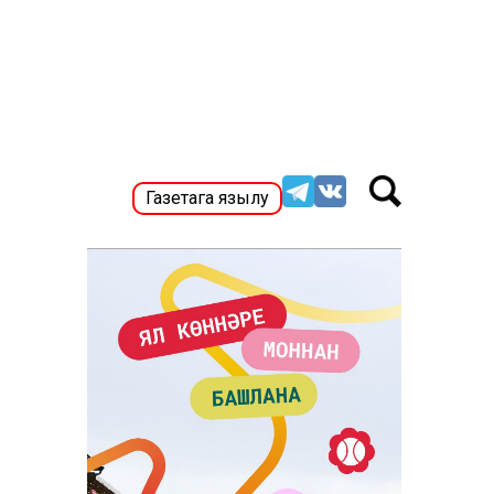
Газетага язылу