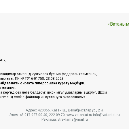
«Ватаным
АТЫ,
икацияләр өлкәсендә күзәтчелек буенча федераль хезмәтенең
таныклыгы: ПИ № ТУ16-01758, 23.08.2023.
йдаланган очракта гиперссылка күрсәтү мәҗбүри.
га мөмкин.
ргәндә сез әлеге белдерүгә, шәхси мәгълүматларны эшкәртүгә, Шәхси
 нигезендә cookie файлларын куллануга ризалашасыз.
Адрес: 420066, Казан ш., Декабристлар ур., 2 й.
Элемтә: 8 917 927-00-40, 222-09-70, www.vatantat.ru info@vatantat.ru
Реклама: vtreklama@mail.ru