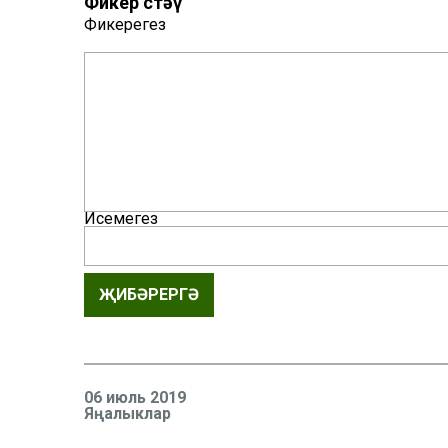
Фикер өстәү
Фикерегез
Исемегез
ҖИБӘРЕРГӘ
06 июль 2019
Яңалыклар