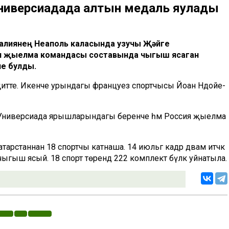
ниверсиадада алтын медаль яулады
талиянең Неаполь каласында узучы Җәйге
ия җыелма командасы составында чыгыш ясаган
е булды.
 җитте. Икенче урындагы француез спортчысы Йоан Ндойе-
 Универсиада ярышларындагы беренче һәм Россия җыелма
станнан 18 спортчы катнаша. 14 июльгә кадәр дәвам итәчәк
ыгыш ясый. 18 спорт төрендә 222 комплект бүләк уйнатыла.