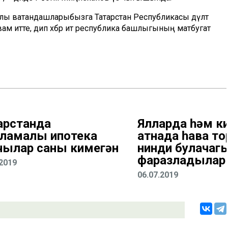
еклы ватандашларыбызга Татарстан Республикасы дәүләт
вам итте, дип хәбәр итә республика башлыгының матбугат
арстанда
Ялларда һәм к
ламалы ипотека
атнада һава 
чылар саны кимегән
нинди булачаг
фаразладылар
.2019
06.07.2019