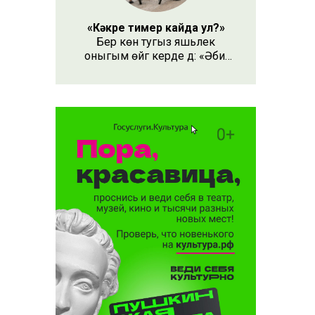
«Кәкре тимер кайда ул?»
Бер көн тугыз яшьлек
оныгым өйгә керде дә: «Әби,
безнең кәкре тимер кайда
ул?» – дип сорады.
иләсе
торышы
ын