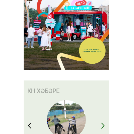
КӨН ХӘБӘРЕ