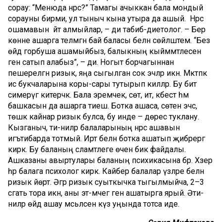
сорау: “Менюда нәрсә?” Тамагы ачыккан бала мондый
сорауны бирми, ул тыныч кына утыра да ашый. Нәрсә
ошамавын әйтә алмыйлар, – ди табиб-диетолог. – Бер
көнне ашарга теләмәгән бай баласы белән сөйләштем. “Без
өйдә горбуша ашамыйбыз, балыкның кыйммәтлесен
генә сатып алабыз”, – ди. Ногыт борчагыннан
пешерелгән ризык, яңа сыгылган сок эчәләр икән. Мәктәпкә
исә букчаларына коры-сары тутырып киләләр. Бу бит
симерүгә китерәчәк. Бала эремчек, сөт, ит, кәбестә һәм
башкасын да ашарга тиеш. Ботка ашаса, сөтен эчсә,
төшкә кайнар ризык булса, бу инде – дөрес туклану.
Кызганыч, әти-әниләр балаларының нәрсә ашавын
игътибарда тотмый. Иртә белән ботка ашатып җибәрергә
кирәк. Бу баланың сәламәтлеге өчен бик файдалы.
Ашказаны авыртулары баланың психикасына бәрә. Хәзер
һәр балага психолог кирәк. Кайбер балалар үзләре белән
ризык йөртә. Әгәр ризык суыткычка тыгылмыйча, 2–3
сәгать тора икән, аны эт-мәчегә генә ашатырга ярый. Әти-
әниләр өйдә ашау мәсьәләсен күз уңында тотса иде.