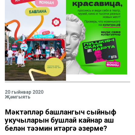
20 гыйнвар 2020
Җәмгыять
Мәктәпләр башлангыч сыйныф
укучыларын бушлай кайнар аш
белән тәэмин итәргә әзерме?