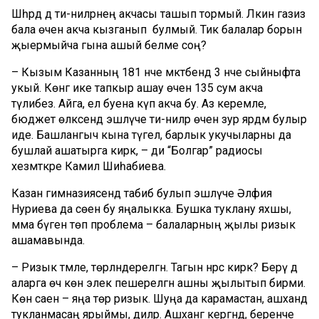
Шәһәрдә дә әти-әниләрнең акчасы ташып тормый. Ләкин газиз
бала өчен акча кызганып булмый. Тик балалар борын
җыермыйча гына ашый беләме соң?
– Кызым Казанның 181 нче мәктәбендә 3 нче сыйныфта
укый. Көнгә ике тапкыр ашау өчен 135 сум акча
түлибез. Айга, ел буена күп акча бу. Аз керемле,
бюджет өлкәсендә эшләүче әти-әниләр өчен зур ярдәм булыр
иде. Башлангыч кына түгел, барлык укучыларны да
бушлай ашатырга кирәк, – ди “Болгар” радиосы
хезмәткәре Камилә Шиһабиева.
Казан гимназиясендә табиб булып эшләүче Әлфия
Нуриева да сөенә бу яңалыкка. Бушка туклану яхшы,
әмма бүген төп проблема – балаларның җылы ризык
ашамавында.
– Ризык тәмле, төрләндерелгән. Тагын нәрсә кирәк? Берәү дә
аларга өч көн элек пешерелгән ашны җылытып бирми.
Көн саен – яңа төр ризык. Шуңа да карамастан, ашханәдә
тукланмасаң ярыймы, диләр. Ашханәгә кергәндә, беренче