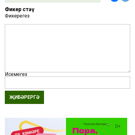
Фикер өстәү
Фикерегез
Исемегез
ҖИБӘРЕРГӘ