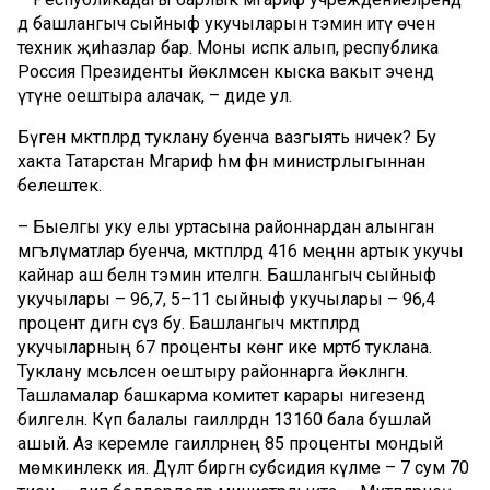
дә башлангыч сыйныф укучыларын тәэмин итү өчен
техник җиһазлар бар. Моны исәпкә алып, республика
Россия Президенты йөкләмәсен кыска вакыт эчендә
үтәүне оештыра алачак, – диде ул.
Бүген мәктәпләрдә туклану буенча вазгыять ничек? Бу
хакта Татарстан Мәгариф һәм фән министрлыгыннан
белештек.
– Быелгы уку елы уртасына районнардан алынган
мәгълүматлар буенча, мәктәпләрдә 416 меңнән артык укучы
кайнар аш белән тәэмин ителгән. Башлангыч сыйныф
укучылары – 96,7, 5–11 сыйныф укучылары – 96,4
процент дигән сүз бу. Башлангыч мәктәпләрдә
укучыларның 67 проценты көнгә ике мәртәбә туклана.
Туклану мәсьәләсен оештыру районнарга йөкләнгән.
Ташламалар башкарма комитет карары нигезендә
билгеләнә. Күп балалы гаиләләрдән 13160 бала бушлай
ашый. Аз керемле гаиләләрнең 85 проценты мондый
мөмкинлеккә ия. Дәүләт биргән субсидия күләме – 7 сум 70