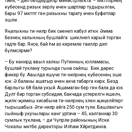
тиен, – дип белдерделәр министрлыкта. – Мәктәпләрнең
күбесендә ризык әзерләү өчен шартлар тудырылган,
бары 97 мәктәптә генә ризыкны тарату өчен буфетлар
эшли.
Яңалыкны әти-әниләр бик сөенеп кабул иткән. Әмма
безнең халыкның бушлайга шикләнеп карый торган
гадәте бар. Янәсе, бай һәм аз керемле гаиләләр дип
бүлмәсләрме?
– Бу көннәрдә авыл халкы Путинның юлламасы,
бушлай туклану турында гына сөйләшә. Бик дөрес
фикер бу. Авылда яшәүче әти-әниләрнең күбесенең эше
юк. Ә баланы ашатыр өчен акча табарга кирәк. Бездә
барлыгы 68 бала укый. Ашамаган бер генә бала да юк.
Дәүләт бирә торган субсидия, бакчада үстерелгән яшелчә,
җиләк-җимеш хисабына әти-әниләрнең хәлен җиңеләйтергә
тырышабыз. Әти-әниләр айга 250 сум түли. Башлангыч
сыйныф укучылары көнгә уртача – 45, калганнар 30
сумлык туклана, – ди Чүпрәле районының Иске
Чокалы мәктәбе директоры Илһам Хәйретдинов.