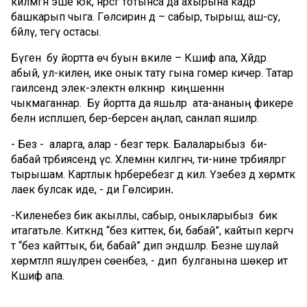
килмәгән эше юк, нәрсәгә тотынса да ахырына кадәр
башкарып чыга. Гөлсирин дә – сабыр, тырыш, аш-су,
бәйләү, тегү остасы.
Бүген бу йортта өч буын вәкиле – Кәшифә апа, Хәйдәр
абый, ул-килен, ике онык тату гына гомер кичерә. Татар
гаиләсендә элек-электән өлкәннәр киңәшеннән
чыкмаганнар. Бу йортта да яшьләр ата-ананың фикере
белән исәпләшеп, бер-берсен аңлап, санлап яшиләр.
- Без - аларга, алар - безгә терәк. Балаларыбыз әби-
бабай тәрбиясендә үсә. Хәлемнән килгәнчә, әти-әнине тәрбияләргә
тырышам. Картлык һәрберебезгә дә килә. Үзебез дә хөрмәткә
лаек булсак иде, - ди Гөлсирин
.
-Киленебез бик акыллы, сабыр, оныкларыбыз бик
итагатьле. Киткәндә “без киттек, әби, бабай”, кайтып кергәч
тә “без кайттык, әби, бабай” дип эндәшәләр. Безне шулай
хөрмәтләп яшәүләренә сөенәбез, - дип булганына шөкер итә
Кәшифә апа.
Гөлсирин Балык Бистәсе “Азык-төлек корпорациясе”