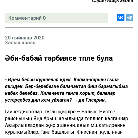
Сәрия Мифтахова
Комментарий 0
20 гыйнвар 2020
Халык авазы
Әби-бабай тәрбиясе төпле була
- Ирем белән күршеләр идек. Капма-каршы гына
яшәдек. Бер-беребезне балачактан биш бармагыбыз
кебек беләбез. Киләчәктә гаилә корып, балалар
үстерербез дип кем уйлаган? - ди Гөлсирин.
Гайнетдиновлар туган җирләре – Балык Бистәсе
районының Яңа Арыш авылында төпләнеп калганнар.
Авырлыклардан, җир эшеннән, авыл мәшәкатьләреннән
курыкмыйлар. Гаилә башлыгы Фәниснең кулыннан