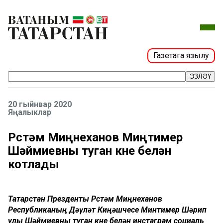
Газетага язылу
ЭЗЛӘҮ
20 гыйнвар 2020
Яңалыклар
Рөстәм Миңнеханов Миңтимер
Шәймиевны туган көне белән
котлады
Татарстан Презденты Рөстәм Миңнеханов
Республиканың Дәүләт Киңәшчесе Минтимер Шәрип
улы Шәймиевны туган көне белән инстаграм социаль