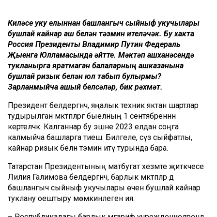
Киләсе уку елыннан башлангыч сыйныф укучылары
бушлай кайнар аш белән тәэмин ителәчәк. Бу хакта
Россия Президенты Владимир Путин Федераль
Җыенга Юлламасында әйтте. Мәктәп ашханәсендә
тукланырга яратмаган балаларның ашказанына
бушлай ризык белән юл табып булырмы?
Зарланмыйча ашый белсәләр, бик рәхмәт.
Президент белдергәнчә, яңалык техник яктан шартлар
тудырылган мәктәпләргә быелның 1 сентябреннән
кертеләчәк. Калганнар бу эшне 2023 елдан соңга
калмыйча башларга тиеш. Билгеле, сүз сыйфатлы,
кайнар ризык белән тәэмин итү турында бара.
Татарстан Президентының матбугат хезмәте җитәкчесе
Лилия Галимова белдергәнчә, барлык мәктәпләр дә
башлангыч сыйныф укучылары өчен бушлай кайнар
туклану оештыру мөмкинлегенә ия.
– Республикадагы барлык мәгариф учреждениеләрендә