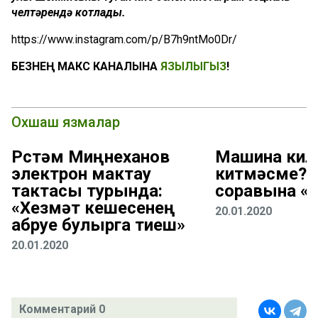
челтәрендә котлады.
https://www.instagram.com/p/B7h9ntMo0Dr/
БЕЗНЕҢ МАКС КАНАЛЫНА
ЯЗЫЛЫГЫЗ
!
Охшаш язмалар
Рөстәм Миңнеханов
Машина кил
электрон мактау
китмәсме? 
тактасы турында:
соравына «
«Хезмәт кешесенең
20.01.2020
абруе булырга тиеш»
20.01.2020
Комментарий 0