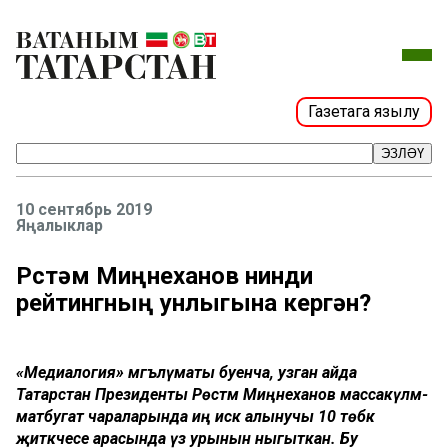
Газетага язылу
ЭЗЛӘҮ
10 сентябрь 2019
Яңалыклар
Рөстәм Миңнеханов нинди
рейтингның унлыгына кергән?
«Медиалогия» мәгълүматы буенча, узган айда
Татарстан Президенты Рөстәм Миңнеханов массакүләм-
матбугат чараларында иң искә алынучы 10 төбәк
җитәкчесе арасында үз урынын ныгыткан. Бу