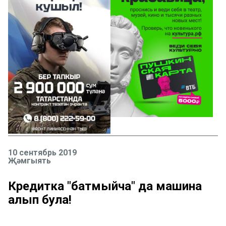
10 сентябрь 2019
Җәмгыять
Кредитка "батмыйча" да машина
алып була!