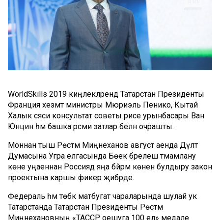
WorldSkills 2019 киңлекләрендә Татарстан Президенты
Франция хезмәт министры Мюриэль Пенико, Кытай
Халык сәяси консультат советы рәисе урынбасары Ван
Юнцин һәм башка рәсми затлар белән очрашты.
Моннан тыш Рөстәм Миңнеханов август аенда Дәүләт
Думасына Угра елгасында Бөек бәрелеш тәмамлану
көне уңаеннан Россиядә яңа бәйрәм көнен булдыру закон
проектына каршы фикер җибәрде.
Федераль һәм төбәк матбугат чараларында шулай ук
Татарстанда Татарстан Президенты Рөстәм
Миңнехановның «ТАССР оешуга 100 ел» медале