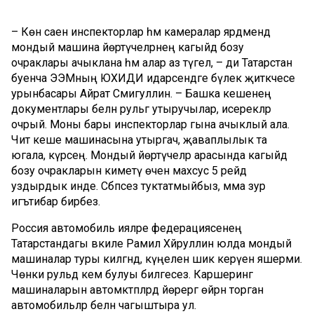
– Көн саен инспекторлар һәм камералар ярдәмендә
мондый машина йөртүчеләрнең кагыйдә бозу
очраклары ачыклана һәм алар аз түгел, – ди Татарстан
буенча ЭЭМның ЮХИДИ идарәсендәге бүлек җитәкчесе
урынбасары Айрат Сәмигуллин. – Башка кешенең
документлары белән рульгә утыручылар, исерекләр
очрый. Моны бары инспекторлар гына ачыклый ала.
Чит кеше машинасына утыргач, җаваплылык та
югала, күрәсең. Мондый йөртүчеләр арасында кагыйдә
бозу очракларын киметү өчен махсус 5 рейд
уздырдык инде. Сәбәпсез туктатмыйбыз, әмма зур
игътибар бирәбез.
Россия автомобиль ияләре федерациясенең
Татарстандагы вәкиле Рамил Хәйруллин юлда мондый
машиналар туры килгәндә, күңеленә шик керүен яшерми.
Чөнки рульдә кем булуы билгесез. Каршеринг
машиналарын автомәктәпләрдә йөрергә өйрәнә торган
автомобильләр белән чагыштыра ул.