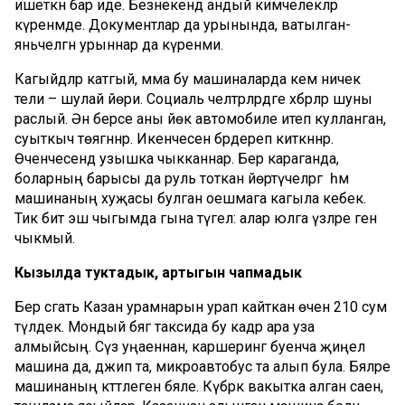
ишеткән бар иде. Безнекендә андый кимчелекләр
күренмәде. Документлар да урынында, ватылган-
яньчелгән урыннар да күренми.
Кагыйдәләр катгый, әмма бу машиналарда кем ничек
тели – шулай йөри. Социаль челтәрләрдәге хәбәрләр шуны
раслый. Әнә берсе аны йөк автомобиле итеп кулланган,
суыткыч төягәннәр. Икенчесен бәрдереп киткәннәр.
Өченчесендә узышка чыкканнар. Бер караганда,
боларның барысы да руль тоткан йөртүчеләргә һәм
машинаның хуҗасы булган оешмага кагыла кебек.
Тик бит эш чыгымда гына түгел: алар юлга үзләре генә
чыкмый.
Кызылда туктадык, артыгын чапмадык
Бер сәгать Казан урамнарын урап кайткан өчен 210 сум
түләдек. Мондый бәягә таксида бу кадәр ара уза
алмыйсың. Сүз уңаеннан, каршеринг буенча җиңел
машина да, джип та, микроавтобус та алып була. Бәяләре
машинаның кәттәлегенә бәяле. Күбрәк вакытка алган саен,