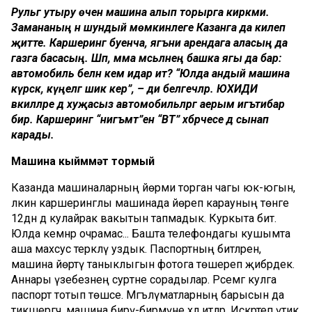
Рульгә утыру өчен машина алып торырга кирәкми.
Замананың әнә шундый мөмкинлеге Казанга да килеп
җитте. Каршеринг буенча, ягъни арендага аласың да
газга басасың. Шәп, әмма мәсьәләнең башка ягы да бар:
автомобиль белән кем идарә итә? “Юлда андый машина
күрсәк, күңелгә шик керә”, – ди белгечләр. ЮХИДИ
вәкилләре дә хуҗасыз автомобильләргә аерым игътибар
бирә. Каршеринг “нигъмәт”ен “ВТ” хәбәрчесе дә сынап
карады.
Машина кыйммәт тормый
Казанда машиналарның йөрми торган чагы юк-югын,
ләкин каршеринглы машинада йөреп карауның төнге
12дән дә кулайрак вакытын тапмадык. Куркыта бит.
Юлда кемнәр очрамас... Башта телефондагы кушымта
аша махсус теркәлү уздык. Паспортның битләрен,
машина йөртү таныклыгын фотога төшереп җибәрдек.
Аннары үзебезнең сурәтне сорадылар. Рәсемгә кулга
паспорт тотып төшәсе. Мәгълүматларның барысын да
тикшергәч, машина бирү-бирмәүне хәл итәләр. Искәртеп үтик