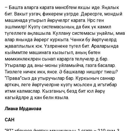
– Башта аларга карата мөнәсәбәтем яхшы иде. Яңалык
бит. Вакыт узгач, фикерем үзгәрде. Дөресрәге, мондый
машинада утырып йөрүчеләргә карата. Нәрсә генә
эшләмиләр! Күзәтү системасының да бик үк камил
түгеллеге аңлашыла. Куллану системасы уңайлы, әмма
алар янында йөрергә куркыта. Чөнки бу йөртүчеләрдә
җаваплылык юк. Үзләренеке түгел бит. Араларында
кыйммәтле машинага кызыгып, аның бөтен
мөмкинлекләрен сынап карарга теләүчеләр дә бар.
Утыралар да, аны-моны уйламыйча, газга басалар.
Тизлеге ничек икән, янәсе. Ә башкалар нишләргә тиеш?
“Права”сыз да утыручылар бар. Куркыныч саннар
арткач, әлеге йөртүчеләрне күзәтү мәсьәләсенә дә игътибар
итми калмаслар. Кызганыч, бездә бит юл йөрү
кагыйдәләре дә кан белән языла.
Лиана Мәрданова
САН
“ВТ” хәбәрчесе йөрткән машинаның 1 сәгате – 210 сум, 3