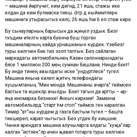
– машина йөртүчегә, ким дигәндә, 21 яшь, стажы ике
елдан да ким булмаска тиеш. Әгәр дә кыйммәтлерәк
машинага утырасыгыз килсә, 26 яшь һәм 6 ел стаж кирәк.
Бу сынауларның барысын да җиңел уздык. Безгә
тәкъдим ителгән карта буенча буш торган
машиналарның кайда урнашканын күрдек. Үзебезгә
туры килгәнен бик тиз эзләп таптык. Без сайлаган
маркадагы автомобильнең Казан салоннарындагы
бәясе 1 миллион 200 мең сумнан башлана. Нинди бәхет!
Бу инде әтинең авылдагы иске “ундүртлесе” түгел.
Машина янына килеп җиткәч, телефондагы
кушымтаның “Мин монда. Машинаны ачарга” төймәсенә
бастык та ишекләр ачылды. Бәхет тагын да артты – өр-
яңа иномарка безнеке! Ачкыч кирәкми! Заманча
автомобильләрдә “старт һәм стоп” төймәсе генә каралган.
Тимер “ат”ны күрдем дә газга бастым түгел – башта
тикшереп, карап чыгыгыз. Без үтәдек бу киңәшне.
Чөнки арендага машина алучыларга алдагы “хуҗа”лар
калган “истәлек”ләр өчен җавап тотарга туры килгәнен