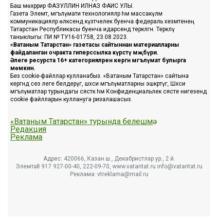
Баш мөхәррир ФАЗУЛЛИН ИЛНАЗ ФАИС УЛЫ.
Газета Элемтә, мәгълүмати технологияләр һәм массакүләм
коммуникацияләр өлкәсендә күзәтчелек буенча федераль хезмәтенең
Татарстан Республикасы буенча идарәсендә теркәлгән. Теркәлү
таныклыгы: ПИ № ТУ16-01758, 23.08.2023.
«Ватаным Татарстан» газетасы сайтыннан материалларны
файдаланган очракта гиперссылка күрсәтү мәҗбүри.
Әлеге ресурста 16+ категорияләренә кергән мәгълүмат булырга
мөмкин.
Без cookie-файллар кулланабыз. «Ватаным Татарстан» сайтына
кергәндә сез әлеге белдерүгә, шәхси мәгълүматларны эшкәртүгә, Шәхси
мәгълүматлар турындагы сәясәткә һәм Конфиденциальлек сәясәте нигезендә
cookie файлларын куллануга ризалашасыз.
«Ватаным Татарстан» турында белешмә
Редакция
Реклама
Адрес: 420066, Казан ш., Декабристлар ур., 2 й.
Элемтә: 8 917 927-00-40, 222-09-70, www.vatantat.ru info@vatantat.ru
Реклама: vtreklama@mail.ru