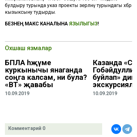
булдыру турында указ проекты әзерләнү турындагы хәбәр
кызыксыну тудырды.
БЕЗНЕҢ МАКС КАНАЛЫНА
ЯЗЫЛЫГЫЗ
!
Охшаш язмалар
БПЛА һөҗүме
Казанда «С
куркынычы янаганда
Гобәйдуллин
соңга калсам, ни була?
буйлап» дип
«ВТ» җавабы
экскурсиялә
10.09.2019
10.09.2019
Комментарий 0