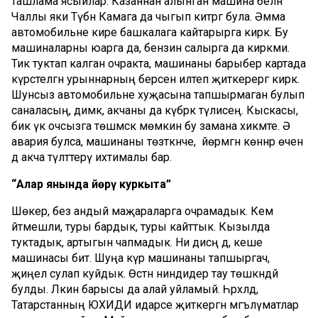
ташлама ясыйлар. Казаннан алынган машина белән
Чаллы яки Түбән Камага да чыгып китәргә була. Әмма
автомобильне кире башкалага кайтарырга кирәк. Бу
машиналарны юарга да, бензин салырга да кирәкми.
Тик туктап калган очракта, машинаны барыбер картада
күрсәтелгән урыннарның берсенә илтеп җиткерергә кирәк.
Шунсыз автомобильне хуҗасына тапшырмаган булып
саналасың, димәк, акчаны да күбрәк түлисең. Кыскасы,
бик үк очсызга төшмәскә мөмкин бу замана хикмәте. Ә
авария булса, машинаны төзәткәнче, йөрмәгән көннәр өчен
дә акча түләттерү ихтималы бар.
“Алар янында йөрү куркыта”
Шөкер, без андый маҗараларга очрамадык. Кем
әйтмешли, туры бардык, туры кайттык. Кызылда
туктадык, артыгын чапмадык. Ни дисәң дә, кеше
машинасы бит. Шуңа күрә машинаны тапшыргач,
җиңел сулап куйдык. Өстән ниндидер тау төшкәндәй
булды. Ләкин барысы да алай уйламый. Һәрхәлдә,
Татарстанның ЮХИДИ идарәсе җиткергән мәгълүматлар