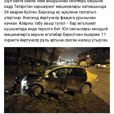
шул хакта сөйли. Май ахырыннан сентябрь башына
кадәр Татарстан каршеринг машиналары катнашында
54 авария булган. Берсендә исә җәяүлене таптатып
үтергәннәр. Өчесендә йөртүчеләр фаҗига урынынан
качкан. Аларны табу авыр түгел – бар мәгълүмат
кушымтада инде теркәлгән бит. Юл сакчылары мондый
машиналарга аерым игътибар бирелгәнен яшерми. 11
очракта йөртүчеләр руль артына салган килеш утырган.