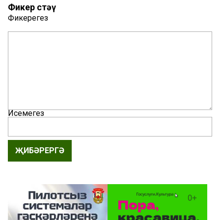
Фикер өстәү
Фикерегез
Исемегез
ҖИБӘРЕРГӘ