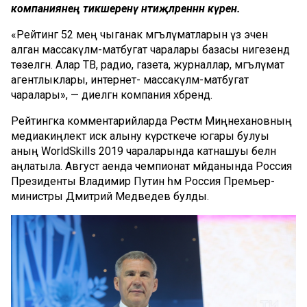
компаниянең тикшеренү нәтиҗәләреннән күренә.
«Рейтинг 52 мең чыганак мәгълүматларын үз эченә
алган массакүләм-матбугат чаралары базасы нигезендә
төзелгән. Алар ТВ, радио, газета, журналлар, мәгълүмат
агентлыклары, интернет- массакүләм-матбугат
чаралары», — диелгән компания хәбәрендә.
Рейтингка комментарийларда Рөстәм Миңнехановның
медиакиңлектә искә алыну күрсәткече югары булуы
аның WorldSkills 2019 чараларында катнашуы белән
аңлатыла. Август аенда чемпионат мәйданында Россия
Президенты Владимир Путин һәм Россия Премьер-
министры Дмитрий Медведев булды.