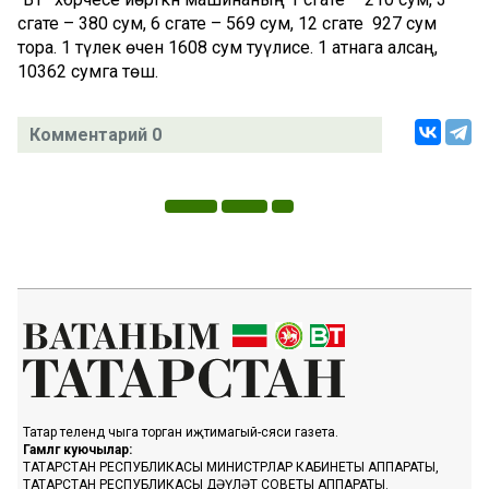
сәгате – 380 сум, 6 сәгате – 569 сум, 12 сәгате 927 сум
тора. 1 тәүлек өчен 1608 сум туүлисе. 1 атнага алсаң,
10362 сумга төшә.
Комментарий 0
Татар телендә чыга торган иҗтимагый-сәяси газета.
Гамәлгә куючылар:
ТАТАРСТАН РЕСПУБЛИКАСЫ МИНИСТРЛАР КАБИНЕТЫ АППАРАТЫ,
ТАТАРСТАН РЕСПУБЛИКАСЫ ДӘҮЛӘТ СОВЕТЫ АППАРАТЫ.