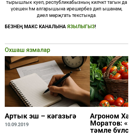
тырышлык куеп, республикабызның киләчәктә тагын да
үсешенә һәм алгарышына ирешербез дип ышанам,
диелә мөрәҗәгать текстында.
БЕЗНЕҢ МАКС КАНАЛЫНА
ЯЗЫЛЫГЫЗ
!
Охшаш язмалар
Артык эш – кәгазьгә
Агроном Хә
Моратов: «
10.09.2019
тәмле булсы