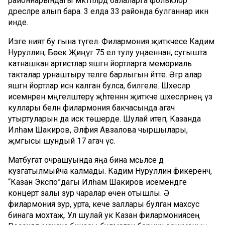
районнарындагы мәктәпләрдә балаларга фольклор
дәресләре алып бара. 3 елда 33 районда булганнар икән
инде.
Изге ният бу гына түгел. Филармония җитәкчесе Кадим
Нуруллин, Бөек Җиңүгә 75 ел тулу уңаеннан, сугышта
катнашкан артистлар яшәгән йортларга мемориаль
такталар урнаштыру теләге барлыгын әйтте. Әгәр алар
яшәгән йортлар исән калган булса, билгеле. Шәхесләр
исемнәрен мәңгеләштерү җәһәтеннән җитәкче шәхесләрнең үз
куллары белән филармония бакчасында агач
утыртуларын да искә төшерде. Шулай итеп, Казанда
Илһам Шакиров, Әлфия Авзалова чыршылары,
җәмгысы шундый 17 агач үсә.
Матбугат очрашуында яңа бина мәсьәләсе дә
кузгатылмыйча калмады. Кадим Нуруллин фикеренчә,
“Казан Экспо”дагы Илһам Шакиров исемендәге
концерт залы зур чаралар өчен отышлы. Ә
филармония зур, урта, кече заллары булган махсус
бинага мохтаҗ. Ул шулай ук Казан филармониясең