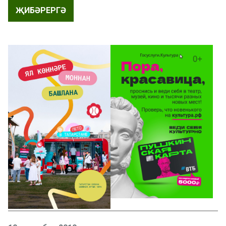
ҖИБӘРЕРГӘ