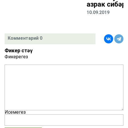
азрак сибәр
10.09.2019
Комментарий 0
Фикер өстәү
Фикерегез
Исемегез