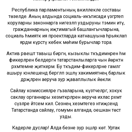
Республика парламентының вәкиллекле составы
төзелде. Аның алдында социаль-икътисади үзгәртеп
коруларны законнарга нигезләп уздыруны тәэмин итү,
гражданнарның иҗтимагый башлангычларына,
социаль әһәмияткә ия проектларда катнашуына һәрьяклап
ярдәм күрсәтү кебек мөһим бурычлар тора.
Актив рәвештә тавыш биргән, кызыклы тәкъдимнәрен һәм
фикерләрен белдергән татарстанлыларга чын йөрәктән
рәхмәтемне җиткерәм. Бу тәкъдим-фикерләрне гамәлгә
ашыру юнәлешендә бергәләп эшләү хакимиятнең барлык
дәрәҗәләренә аеруча зур җаваплылык йөкли.
Сайлау комиссияләре әгъзаларына, күзәтчеләргә, хокук
саклау органнары хезмәткәрләренә аеруча ихлас рәхмәт
сүзләре әйтәсем килә. Сезнең хезмәтегез нәтиҗәсендә
Татарстанда сайлау, гомумән алганда, оешкан төстә
узды.
Кадерле дуслар! Алда безне зур эшләр көтә. Уртак