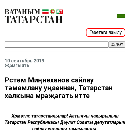
Газетага язылу
ЭЗЛӘҮ
10 сентябрь 2019
Җәмгыять
Рөстәм Миңнеханов сайлау
тәмамлану уңаеннан, Татарстан
халкына мөрәҗәгать итте
Хөрмәтле татарстанлылар! Алтынчы чакырылыш
Татарстан Республикасы Дәүләт Советы депутатларын
сайлау уңышлы тәмамланды.