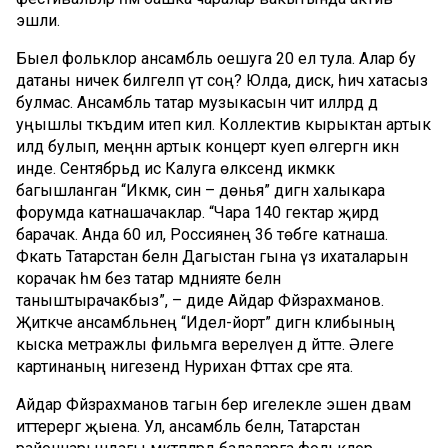
эшли.
Быел фольклор ансамбль оешуга 20 ел тула. Алар бу
датаны ничек билгеләп үтә соң? Юлда, дисәк, һич хатасыз
булмас. Ансамбль татар музыкасын чит илләрдә дә
уңышлы тәкъдим итеп килә. Коллектив кырыктан артык
илдә булып, меңнән артык концерт куеп өлгергән икән
инде. Сентябрьдә исә Калуга өлкәсендә икмәккә
багышланган “Икмәк, син – дөнья” дигән халыкара
форумда катнашачаклар. “Чара 140 гектар җирдә
барачак. Анда 60 ил, Россиянең 36 төбәге катнаша.
Фәкать Татарстан белән Дагыстан гына үз ихаталарын
корачак һәм без татар мәдәнияте белән
таныштырачакбыз”, – диде Айдар Фәйзрахманов.
Җитәкче ансамбльнең “Идел-йорт” дигән клибының
кыска метражлы фильмга әверелүен дә әйтте. Әлеге
картинаның нигезендә Нурихан Фәттах әсәре ята.
Айдар Фәйзрахманов тагын бер игелекле эшен дәвам
иттерергә җыена. Ул, ансамбль белән, Татарстан