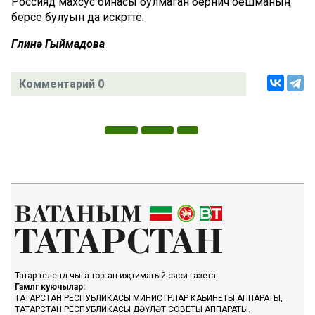
Россиядә махсус бинасы булмаган берничә оешманың
берсе булуын да искәртте.
Гөлинә Гыймадова
Комментарий 0
Татар телендә чыга торган иҗтимагый-сәяси газета.
Гамәлгә куючылар:
ТАТАРСТАН РЕСПУБЛИКАСЫ МИНИСТРЛАР КАБИНЕТЫ АППАРАТЫ,
ТАТАРСТАН РЕСПУБЛИКАСЫ ДӘҮЛӘТ СОВЕТЫ АППАРАТЫ.