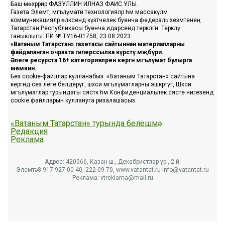
Баш мөхәррир ФАЗУЛЛИН ИЛНАЗ ФАИС УЛЫ.
Газета Элемтә, мәгълүмати технологияләр һәм массакүләм
коммуникацияләр өлкәсендә күзәтчелек буенча федераль хезмәтенең
Татарстан Республикасы буенча идарәсендә теркәлгән. Теркәлү
таныклыгы: ПИ № ТУ16-01758, 23.08.2023.
«Ватаным Татарстан» газетасы сайтыннан материалларны
файдаланган очракта гиперссылка күрсәтү мәҗбүри.
Әлеге ресурста 16+ категорияләренә кергән мәгълүмат булырга
мөмкин.
Без cookie-файллар кулланабыз. «Ватаным Татарстан» сайтына
кергәндә сез әлеге белдерүгә, шәхси мәгълүматларны эшкәртүгә, Шәхси
мәгълүматлар турындагы сәясәткә һәм Конфиденциальлек сәясәте нигезендә
cookie файлларын куллануга ризалашасыз.
«Ватаным Татарстан» турында белешмә
Редакция
Реклама
Адрес: 420066, Казан ш., Декабристлар ур., 2 й.
Элемтә: 8 917 927-00-40, 222-09-70, www.vatantat.ru info@vatantat.ru
Реклама: vtreklama@mail.ru