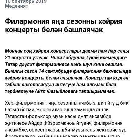
10 сентябрь 2019
Мәдәният
Филармония яңа сезонны хәйрия
концерты белән башлаячак
Моннан соң хәйрия концертлары даими һәм һәр елны
21 августта үтәчәк. Чөнки Габдулла Тукай исемендәге
Татар дәүләт филармониясе нәкъ шул көнне оешкан.
Быелгы сезон 14 сентябрьдә филармония бакчасында
хәйрия концерты белән ачылачак. Концерттан кергән
табыш онкологиядән интегүче һәм ялгызы бала
тәрбияләүче Айгөл Фазыйловага тапшырылачак.
Хәер, филармониягә, яңа сезонны ачабыз, дип әйтү дә бик
батып бетми. Чөнки алар ел дәвамында эшли.
Татарстан фольклор музыкасы дәүләт ансамбле
җитәкчесе Айдар Фәйзрахманов әйтүенчә, филармония
ансамбле, оркестрлары, әдәби-музыкаль лекторие зур
фестивальләр һәм башка чаралар вакытында актив