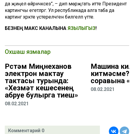
да җиңел өйрәнәчәксез”, – дип мөрәҗәгать итте Президент
картингчы егетләргә. Ул республикада алга таба да
картинг хәрәкәте үстереләчәген билгеләп үтте.
БЕЗНЕҢ МАКС КАНАЛЫНА
ЯЗЫЛЫГЫЗ
!
Охшаш язмалар
Рөстәм Миңнеханов
Машина кил
электрон мактау
китмәсме? 
тактасы турында:
соравына «
«Хезмәт кешесенең
08.02.2021
абруе булырга тиеш»
08.02.2021
Комментарий 0