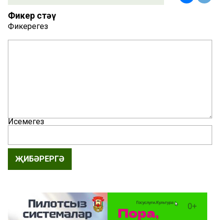
Фикер өстәү
Фикерегез
Исемегез
ҖИБӘРЕРГӘ