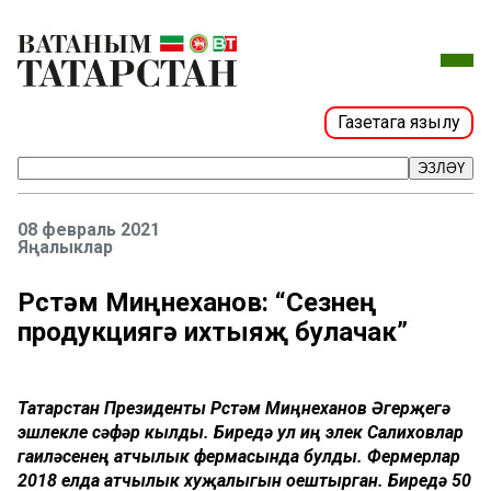
Газетага язылу
ЭЗЛӘҮ
08 февраль 2021
Яңалыклар
Рөстәм Миңнеханов: “Сезнең
продукциягә ихтыяҗ булачак”
Татарстан Президенты Рөстәм Миңнеханов Әгерҗегә
эшлекле сәфәр кылды. Биредә ул иң элек Салиховлар
гаиләсенең атчылык фермасында булды. Фермерлар
2018 елда атчылык хуҗалыгын оештырган. Биредә 50