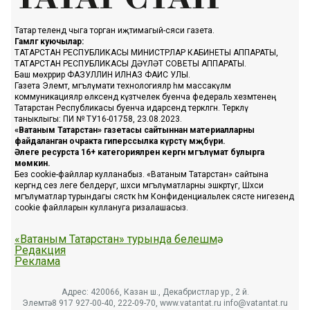
Татар телендә чыга торган иҗтимагый-сәяси газета.
Гамәлгә куючылар:
ТАТАРСТАН РЕСПУБЛИКАСЫ МИНИСТРЛАР КАБИНЕТЫ АППАРАТЫ,
ТАТАРСТАН РЕСПУБЛИКАСЫ ДӘҮЛӘТ СОВЕТЫ АППАРАТЫ.
Баш мөхәррир ФАЗУЛЛИН ИЛНАЗ ФАИС УЛЫ.
Газета Элемтә, мәгълүмати технологияләр һәм массакүләм
коммуникацияләр өлкәсендә күзәтчелек буенча федераль хезмәтенең
Татарстан Республикасы буенча идарәсендә теркәлгән. Теркәлү
таныклыгы: ПИ № ТУ16-01758, 23.08.2023.
«Ватаным Татарстан» газетасы сайтыннан материалларны
файдаланган очракта гиперссылка күрсәтү мәҗбүри.
Әлеге ресурста 16+ категорияләренә кергән мәгълүмат булырга
мөмкин.
Без cookie-файллар кулланабыз. «Ватаным Татарстан» сайтына
кергәндә сез әлеге белдерүгә, шәхси мәгълүматларны эшкәртүгә, Шәхси
мәгълүматлар турындагы сәясәткә һәм Конфиденциальлек сәясәте нигезендә
cookie файлларын куллануга ризалашасыз.
«Ватаным Татарстан» турында белешмә
Редакция
Реклама
Адрес: 420066, Казан ш., Декабристлар ур., 2 й.
Элемтә: 8 917 927-00-40, 222-09-70, www.vatantat.ru info@vatantat.ru