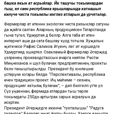
башка якын ат асрыйлар. Йөк ташучы токымнардан
тыш, ел саен республика ярышларында катнашып
килүче чиста токымлы инглиз атларын да үрчетәләр.
Фермерлар ат итеннән экологик чиста ризыклар сатуны
да җайга салган. Аларның продукциясен Татарстанда
гына түгел, Удмуртия дә беләләр. Алга таба ат итен
интернет аша да сата башлау күздә тотыла. Хуҗалык
җитәкчесе Рафис Салихов әйтүенчә, әлегә ит күршедәге
Удмуртиядә эшкәртелә. Озакламый фермерлар Әгерҗедә
үзләренең производствосын ачарга ниятли. Рөстәм
Миңнеханов әнә шул булачак предприятиенең проекты
белән таныштырылды. Президент бу юнәлешне
үстерүне югары бәяләде. “Перспективалы, республика
өчен традицион проект. Иң мөһиме – сезнең
продукциягә ихтыяҗ булачак”, – дип билгеләп үтте ул.
Сүз уңаеннан, фермада атлардан тыш төрле
токымдагы 250дән артыграк сарык асралуын да
искәртик.
Президент Әгерҗедәге икенче “тукталышы” “Радуга
талантов” Балалар иҗат йорты булды. Хәзерге вакытта