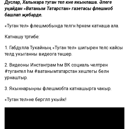
Дуслар, Халыкара туган тел көне якынлаша. Әлеге
уңайдан «Ватаным Татарстан» газетасы флешмоб
башлап җибәрде.
«Туган тел» флешмобында теләгән һәркем катнаша ала.
Катнашу тәртибе:
1. Габдулла Тукайның «Туган тел» шигырен теләсә кайсы
телдә укыганны видеога төшер.
2. Видеоны Инстанграм һәм ВК социаль челтәренә
#тугантел һәм #ватанымтатарстан хештегы белән
урнаштыр.
3. Якыннарыңны флешмобта катнашырга чакыр.
«Туган тел»не бергәләп укыйк!