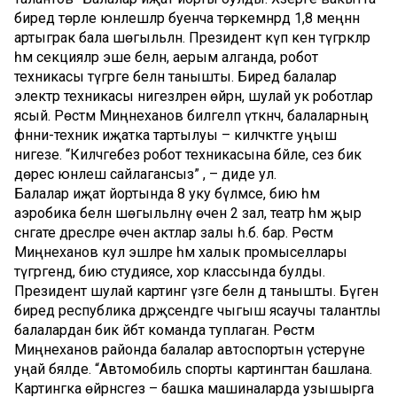
биредә төрле юнәлешләр буенча төркемнәрдә 1,8 меңнән
артыграк бала шөгыльләнә. Президент күп кенә түгәрәкләр
һәм секцияләр эше белән, аерым алганда, робот
техникасы түгәрәге белән танышты. Биредә балалар
электр техникасы нигезләренә өйрәнә, шулай ук роботлар
ясый. Рөстәм Миңнеханов билгеләп үткәнчә, балаларның
фәнни-техник иҗатка тартылуы – киләчәктәге уңыш
нигезе. “Киләчәгебез робот техникасына бәйле, сез бик
дөрес юнәлеш сайлагансыз” , – диде ул.
Балалар иҗат йортында 8 уку бүлмәсе, бию һәм
аэробика белән шөгыльләнү өчен 2 зал, театр һәм җыр
сәнгате дәресләре өчен актлар залы һ.б. бар. Рөстәм
Миңнеханов кул эшләре һәм халык промыселлары
түгәрәгендә, бию студиясе, хор классында булды.
Президент шулай картинг үзәге белән дә танышты. Бүген
биредә республика дәрәҗәсендәге чыгыш ясаучы талантлы
балалардан бик әйбәт команда туплаган. Рөстәм
Миңнеханов районда балалар автоспортын үстерүне
уңай бәяләде. “Автомобиль спорты картингтан башлана.
Картингка өйрәнсәгез – башка машиналарда узышырга