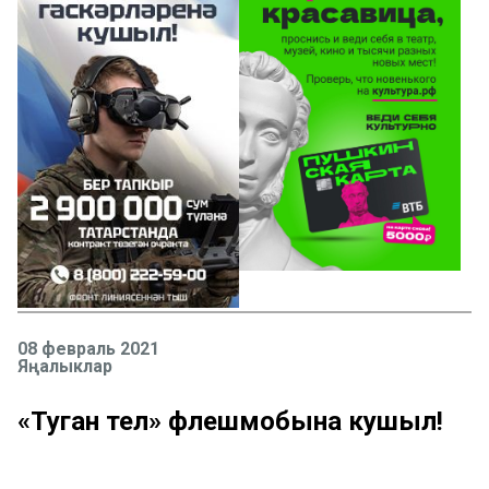
08 февраль 2021
Яңалыклар
«Туган тел» флешмобына кушыл!