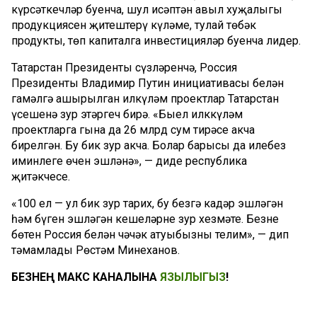
күрсәткечләр буенча, шул исәптән авыл хуҗалыгы
продукциясен җитештерү күләме, тулай төбәк
продукты, төп капиталга инвестицияләр буенча лидер.
Татарстан Президенты сүзләренчә, Россия
Президенты Владимир Путин инициативасы белән
гамәлгә ашырылган илкүләм проектлар Татарстан
үсешенә зур этәргеч бирә. «Быел илккүләм
проектларга гына да 26 млрд сум тирәсе акча
бирелгән. Бу бик зур акча. Болар барысы да илебез
иминлеге өчен эшләнә», — диде республика
җитәкчесе.
«100 ел — ул бик зур тарих, бу безгә кадәр эшләгән
һәм бүген эшләгән кешеләрнең зур хезмәте. Безнең
бөтен Россия белән чәчәк атуыбызны телим», — дип
тәмамлады Рөстәм Миңнеханов.
БЕЗНЕҢ МАКС КАНАЛЫНА
ЯЗЫЛЫГЫЗ
!