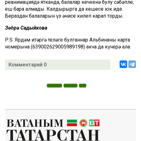
реанимациядә ятканда, балалар кечкенә булу сәбәпле,
еш бара алмады. Калдырырга да кешесе юк иде.
Бераздан балаларын үз әнисе килеп карап торды.
Зөһрә Садыйкова
Р.S. Ярдәм итәргә теләге булганнар Альбинаның карта
номерына (639002629005989198) акча да күчерә ала.
Комментарий 0