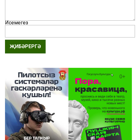
Исемегез
ҖИБӘРЕРГӘ