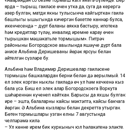
«Авариядән соң безнең тормыш кыл икегә бүленде. Бер
ярда – тырыш, гаиләсе өчен утка да, суга да керергә
әзер булган, матди якны тулысынча кайгырткан гаилә
башлыгы ышыгында кичергән бәхетле көннәр булса,
икенчесендә – дүрт баланы аякка бастыру, ипотека
һәм кредитлар түләү, инвалид иремне карау өчен
тырышкан мәшәкатьле тормышым». Питрәч
районының Богородское авылында яшәүче дүрт бала
әнисе Альбина Деришеваның йөрәк ярсуы белән
әйтелгән сүзләре бу.
Альбина һәм Владимир Деришевлар гаиләсенең
тормышы башкалардан берни белән дә аерылмый. 14
ел элек корган ныклы гаиләдә өч ул һәм кечкенә кыз
бала үсә. Биш ел элек алар Богородскоега Воркута
шәһәреннән күченеп кайткан. Барысы да яхшы булган:
ире – эштә, балаларның кайсы мәктәптә, кайсы бакчага
йөргән. Ә Альбина кызлары белән декретта утыр­ган.
Бөтен тормышлары узган елның 7 августында
челпәрәмә килә.
– Ул көнне ирем бик куркыныч юл һәлакәтенә эләкте.