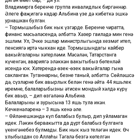
дигән өмет бар, – ди ул.
Владимирга беренче группа инвалидлык биргәннәр.
Әлеге фаҗигагә кадәр Альбина үзе дә кибеткә эшкә
урнашкан булган.
– Тормышыбыз бик нык үзгәрде. Беренче чиратта,
финанс мәсьәләсендә, әлбәттә. Хәзер гаиләдә мин генә
эшлим. Ул, Эчке эшләр министрлыгында хезмәт итеп,
пенсиягә иртә чыккан иде. Тормышындагы кайбер
вакыйгаларны хәтерләми. Мәсәлән, Татарстанга
күченгән, авариягә эләккән вакытыбыз бөтенләй
исендә юк. Хәтерендә өзек-өзек вакыйгалар гына
сакланган. Туганнарны, безне таный, әлбәттә. Сөйләшсә
дә, сүзләрне бик авырлык белән генә әйтә. 44 яшьлек
иремне, балаларыбызның әтисен мондый хәлдә күрү
бик авыр, – дип өзгәләнә Альбина.
Балаларының иң зурысына 13 яшь тула икән.
Кечкенәләренә – 3 яшь кенә әле.
– Өйләнешкәндә күп балабыз булыр, дип уйламаган
идек. Ләкин бервакытта да дүрт балабыз булганга
үкенгәнебез булмады. Бик нык кыз теләгән идек. Өч
улыбыздан соң Аллаһы Тәгалә безгә көтелгән