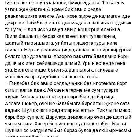
Гаепле кеше шул ук көнне, фаҗигадән соң 1,5 сәгать
узгач, җан биргән. Ә ирем бик авыр хәлдә
реанимациягә эләкте. Аның исән җире дә калмаган иде
диярлек. Табиблар «теге дөнья»дан алып чыкты, дисәк
тә була, – дип искә ала ул авыр көннәрне Альбина.
Гаилә башлыгы бераз хәлләнеп, көч туплаганчы,
шактый тырышырга, ут йотып яшәргә туры килә
гаиләгә. Бер ай реанимациядә, аннан соң нейрохирургия
бүлегендә дәвалана. Хәзерге вакытта Владимир йөри
дә, ачык итеп сөйләшә дә алмый. Урын өстендә генә
ята. Билгеле инде, бөтен җаваплылык, гаиләдәге
мәшәкатьләр хуҗабикә җилкәсенә төшә.
– Гаиләбез бик авыр хәлдә, чөнки без ипотекага йорт
сатып алган идек. Ай саен егерме мең сум түләргә
кирәк. Моннан тыш, кредитларыбыз да бар иде.
Аллага шөкер, өченче балабызга бирелгән җирне сата
алдык. Шул акчага кредитларны яптык. Тик чыгымнар
барыбер күп әле. Дарулар, дәваланыр өчен дә шактый
чыгым китә. Хәзер без икенче судны көтәбез. Бәлки
шуннан соң матди ягыбыз бераз булса да яхшырмасмы