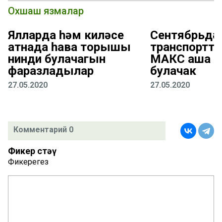
Охшаш язмалар
Ялларда һәм киләсе
Сентябрьдә
атнада һава торышы
транспортта й
нинди булачагын
МАКС аша т
фаразладылар
булачак
27.05.2020
27.05.2020
Комментарий 0
Фикер өстәү
Фикерегез