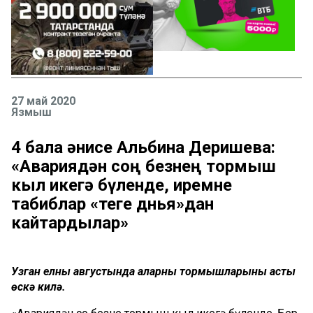
27 май 2020
Язмыш
4 бала әнисе Альбина Деришева:
«Авариядән соң безнең тормыш
кыл икегә бүленде, иремне
табиблар «теге дөнья»дан
кайтардылар»
Узган елның августында аларның тормышларының асты
өскә килә.