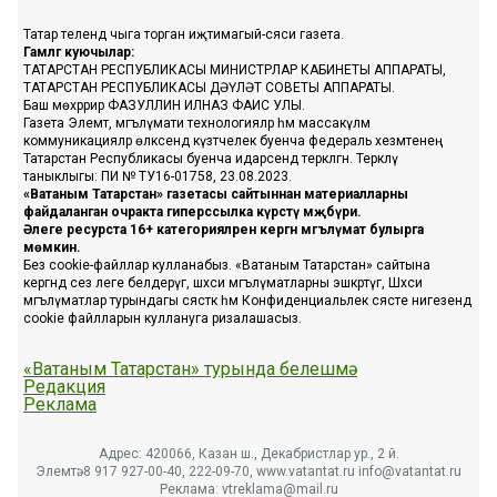
Татар телендә чыга торган иҗтимагый-сәяси газета.
Гамәлгә куючылар:
ТАТАРСТАН РЕСПУБЛИКАСЫ МИНИСТРЛАР КАБИНЕТЫ АППАРАТЫ,
ТАТАРСТАН РЕСПУБЛИКАСЫ ДӘҮЛӘТ СОВЕТЫ АППАРАТЫ.
Баш мөхәррир ФАЗУЛЛИН ИЛНАЗ ФАИС УЛЫ.
Газета Элемтә, мәгълүмати технологияләр һәм массакүләм
коммуникацияләр өлкәсендә күзәтчелек буенча федераль хезмәтенең
Татарстан Республикасы буенча идарәсендә теркәлгән. Теркәлү
таныклыгы: ПИ № ТУ16-01758, 23.08.2023.
«Ватаным Татарстан» газетасы сайтыннан материалларны
файдаланган очракта гиперссылка күрсәтү мәҗбүри.
Әлеге ресурста 16+ категорияләренә кергән мәгълүмат булырга
мөмкин.
Без cookie-файллар кулланабыз. «Ватаным Татарстан» сайтына
кергәндә сез әлеге белдерүгә, шәхси мәгълүматларны эшкәртүгә, Шәхси
мәгълүматлар турындагы сәясәткә һәм Конфиденциальлек сәясәте нигезендә
cookie файлларын куллануга ризалашасыз.
«Ватаным Татарстан» турында белешмә
Редакция
Реклама
Адрес: 420066, Казан ш., Декабристлар ур., 2 й.
Элемтә: 8 917 927-00-40, 222-09-70, www.vatantat.ru info@vatantat.ru
Реклама: vtreklama@mail.ru