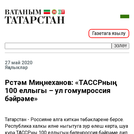
Газетага язылу
ЭЗЛӘҮ
27 май 2020
Яңалыклар
Рөстәм Миңнеханов: «ТАССРның
100 еллыгы – ул гомумроссия
бәйрәме»
Татарстан - Россиянең алга киткән төбәкләренең берсе.
Республика халкы илне ныгытуга зур өлеш кертә, шуңа
күрә ТАССРның 100 еллыгын бөтенроссия бәйрәме дип