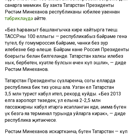
санарга мөмкин. Бу хакта Татарстан Президенты
Рөстәм Миңнеханов республиканың юбилее уңаеннан
тәбрикләүдә
әйтте.
«Без һәрвакыт башлангычка кире кайтырга тиеш.
ТАССРның 100 еллыгы — республикабыз бәйрәме генә
түгел, бу гомумроссия бәйрәме, чөнки без зур
илебезнең бер өлеше. Бәйрәм көне Россия Президенты
боерыгы белән билгеләнде. Татарстан халкы илебез
нык, бербөтен, куәтле булсын өчен күп эшли», — диде
Рөстәм Миңнеханов.
Татарстан Президенты сүзләренчә, соңгы елларда
республика бик тиз үсеш ала. Узган ел Татарстан
3,5 млн турист кабул итеп, рекорд куйды. «Без 2013
елга аэропорт төзедек, ул елына 2-2,5 млн
пассажирны кабул итәргә исәпләнгән иде, әмма бүген
үк безгә яңа терминал турында уйларга кирәк», — диде
республика җитәкчесе.
Рөстәм Миңнеханов искәрткәнчә, бүген Татарстан — күп