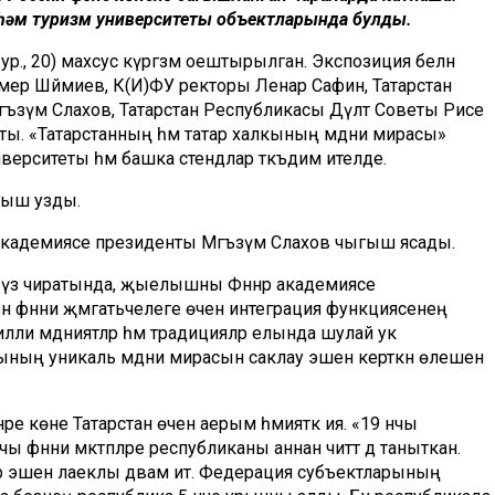
рт һәм туризм университеты объектларында булды.
ур., 20) махсус күргәзмә оештырылган. Экспозиция белән
имер Шәймиев, К(И)ФУ ректоры Ленар Сафин, Татарстан
ъзүм Сәлахов, Татарстан Республикасы Дәүләт Советы Рәисе
ы. «Татарстанның һәм татар халкының мәдәни мирасы»
иверситеты һәм башка стендлар тәкъдим ителде.
рыш узды.
 академиясе президенты Мәгъзүм Сәлахов чыгыш ясады.
, үз чиратында, җыелышны Фәннәр академиясе
 фәнни җәмәгатьчелеге өчен интеграция функциясенең
ли мәдәниятләр һәм традицияләр елында шулай ук
ның уникаль мәдәни мирасын саклау эшенә керткән өлешен
е көне Татарстан өчен аерым әһәмияткә ия. «19 нчы
 фәнни мәктәпләре республиканы аннан читтә дә таныткан.
ләр эшен лаеклы дәвам итә. Федерация субъектларының