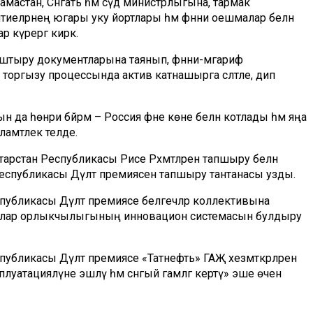
астан, Сәнәгать һәм сәүдә министрлыгына, тармак
тиеләрнең югары уку йортлары һәм фәнни оешмалар белән
р күрергә кирәк.
аштыру документларына таянып, фәнни-мәгариф
 торгызу процессында актив катнашырга сәләтле, дип
да һөнәри бәйрәм – Россия фәне көне белән котлады һәм яңа
амәтлек теләде.
атарстан Республикасы Рәисе Рәхмәтләрен тапшыру белән
н Республикасы Дәүләт премиясен тапшыру тантанасы узды.
еспубликасы Дәүләт премиясе белгечләр коллективына
ралар орлыкчылыгының инновацион системасын булдыру
спубликасы Дәүләт премиясе «Татнефть» ГАҖ хезмәткәрләренә
атацияләүне эшләү һәм сәнәгый гамәлгә кертү» эше өчен