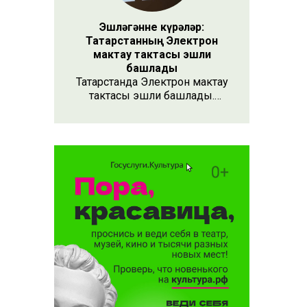
Эшләгәнне күрәләр:
Татарстанның Электрон
мактау тактасы эшли
башлады
Татарстанда Электрон мактау
тактасы эшли башлады.
Хезмәтенә күрә хөрмәт
күрсәтүнең заманча алымы
бу. Анда 15 меңнән артык
кеше турында мәгълүмат
тупланган. Исемлекне ел
саен яңартып торачаклар.
Лаеклыларга исә махсус
таныклык та бирәчәкләр.