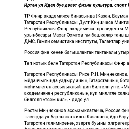
Иртән ул Идел буе дәүләт физик культура, спо
ТР Фәннәр академиясе бинасында (Казан, Бауман 
Татарстан Республикасы Дәүләт Киңәшчесе Минт
Республикасы Фәннәр академиясе президенты Мәг
урынбасары Марат Әхмәтов һәм башкалар танышт
ДМС, Гамәли семиотика институты, Талантлар ун
Россия фәне көненә багышланган тантаналы уты
Төп нотык белән Татарстан Республикасы Фәннәр
Татарстан Республикасы Рәисе Р.Н. Миңнеханов
мәйданчыгында уздыру аның Татарстанның бөтен
мөһимлеген ассызыклый, дип билгеләп үтте. «Мил
академиянең республиканың күп милләтле халкы
билгеләп үтәсем килә», - диде ул.
Рөстәм Миңнеханов ассызыклаганча, Россия фәннәр
гасырда ук барлыкка килгән Казанның әйдәп баручы
Татарстан галимнәренең хәзерге буыны элгәреге