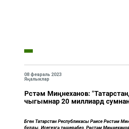
08 февраль 2023
Яңалыклар
Рөстәм Миңнеханов: "Татарста
чыгымнар 20 миллиард сумнан
Бүген Татарстан Республикасы Рәисе Рөстәм М
булды. Исегезгә төшерәбез, Рөстәм Миңнехано