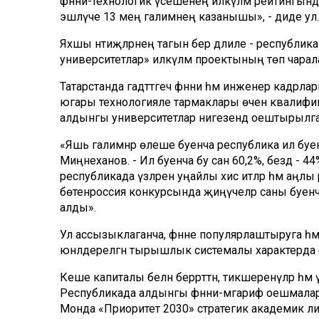
фәнни-технологик үсешенең илкүләм рейтингынд
эшләүче 13 мең галимнең казанышы», - диде ул.
Яхшы нәтиҗәләрнең тагын бер дәлиле - республи
университетлар» илкүләм проектының төп чара
Татарстанда гадәттәгечә фәнни һәм инженер кадрлар
югары технологияле тармаклары өчен квалификац
алдынгы университетлар нигезендә оештырылга
«Яшь галимнәр өлеше буенча республика ил буенча 
Миңнеханов. - Ил буенча бу сан 60,2%, бездә -
республикада үзләрен уңайлы хис итәләр һәм аңлы
бөтенроссия конкурсында җиңүчеләр саны буен
алды».
Ул ассызыклаганча, фәнне популярлаштыруга һәм с
юнәлдерелгән тырышлык системалы характерда 
Кеше капиталы белән беррәттән, тикшеренүләр һә
Республикада алдынгы фәнни-мәгариф оешмала
Монда «Приоритет 2030» стратегик академик л