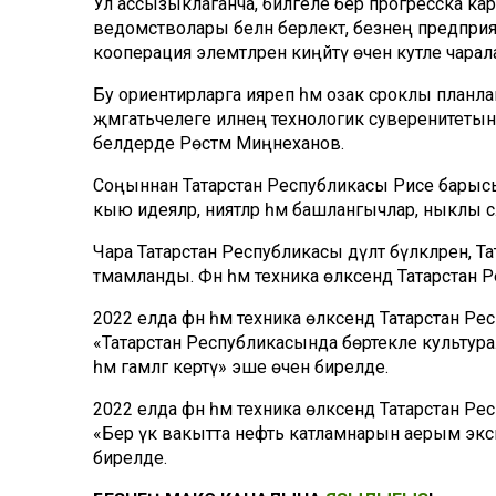
Ул ассызыклаганча, билгеле бер прогресска карам
ведомстволары белән берлектә, безнең предприя
кооперация элемтәләрен киңәйтү өчен куәтле чарала
Бу ориентирларга ияреп һәм озак сроклы планл
җәмәгатьчелеге илнең технологик суверенитетын
белдерде Рөстәм Миңнеханов.
Соңыннан Татарстан Республикасы Рәисе барысын 
кыю идеяләр, ниятләр һәм башлангычлар, ныклы сәл
Чара Татарстан Республикасы дәүләт бүләкләрен, Т
тәмамланды. Фән һәм техника өлкәсендә Татарста
2022 елда фән һәм техника өлкәсендә Татарстан Р
«Татарстан Республикасында бөртекле культу
һәм гамәлгә кертү» эше өчен бирелде.
2022 елда фән һәм техника өлкәсендә Татарстан Ре
«Бер үк вакытта нефть катламнарын аерым эксплу
бирелде.