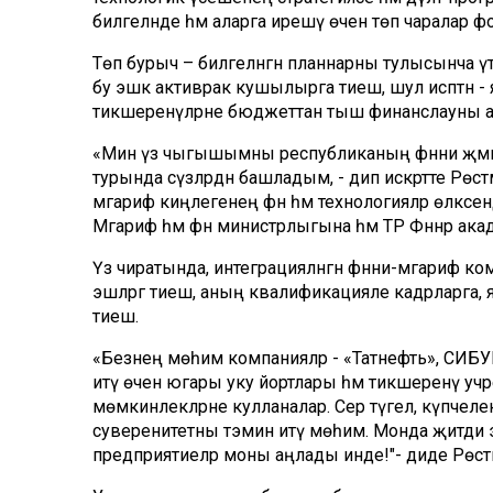
билгеләнде һәм аларга ирешү өчен төп чаралар
Төп бурыч – билгеләнгән планнарны тулысынча үт
бу эшкә активрак кушылырга тиеш, шул исәптән -
тикшеренүләрне бюджеттан тыш финанслауны ар
«Мин үз чыгышымны республиканың фәнни җәмә
турында сүзләрдән башладым, - дип искәртте Рөс
мәгариф киңлегенең фән һәм технологияләр өлкә
Мәгариф һәм фән министрлыгына һәм ТР Фәннәр акад
Үз чиратында, интеграцияләнгән фәнни-мәгариф к
эшләргә тиеш, аның квалификацияле кадрларга, яңа
тиеш.
«Безнең мөһим компанияләр - «Татнефть», СИБУ
итү өчен югары уку йортлары һәм тикшеренү у
мөмкинлекләрне кулланалар. Сер түгел, күпчелек 
суверенитетны тәэмин итү мөһим. Монда җитди эш
предприятиеләр моны аңлады инде!"- диде Рөст