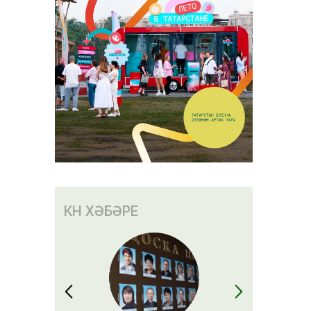
КӨН ХӘБӘРЕ