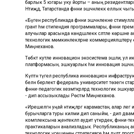
барлык 5 югары уку йорты – аның резидентлары
Нәтиҗәдә, Татарстанда фәнни эшчәнлеккә еллык ч
«Бүген республикада фәнни эшчәнлекне стимулла
грант һәм стипендия программалары, фәнни преми
алучылар арасында көндәшлеккә сәләтле көрәшне
технологик мөмкинлекләрне коммерцияләштерү ө
Миңнеханов.
Төбәктә куәтле инновацион экосистема эшли, ул
платформасын, эшкуарлык һәм инновация эшчәнле
Күптән түгел республика инновацион инфрастр
белән берлектә федераль университет төзегән ст
фәнни-педагогик хезмәткәрләрдә технологик эшк
- дип ассызыклады Рөстәм Миңнеханов.
«Ирешелгән уңай нәтиҗәләргә карамастан, алар әлегә
бурычларга туры килми дип саныйм, - дип дәвам 
комплексына җентекләп аудит үткәрдек, фәнни-тех
практикаларын анализладык. Республиканың ак
технологик үсешенең стратегиясе һәм дәүләт прог