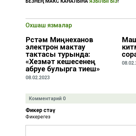
БЕЗНЕҢ МАКС КАНАЛЫНА
ЯЗЫЛЫГЫЗ
!
Охшаш язмалар
Рөстәм Миңнеханов
Маш
электрон мактау
кит
тактасы турында:
сор
«Хезмәт кешесенең
08.02
абруе булырга тиеш»
08.02.2023
Комментарий 0
Фикер өстәү
Фикерегез