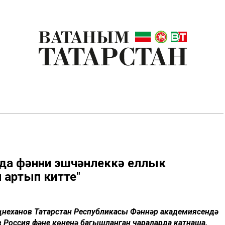
нда фәнни эшчәнлеккә еллык
 артып китте"
иңнеханов Татарстан Республикасы Фәннәр академиясендә
в Россия фәне көненә багышланган чараларда катнаша.