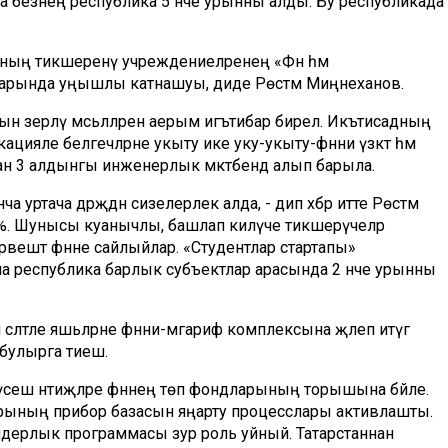
а безнең республика 5 нче урынны алды. Бу республикада
каның тикшеренү учреждениеләренең «Фән һәм
ларында уңышлы катнашуы, диде Рөстәм Миңнеханов.
ын әзерләү мәсьәләләренә аерым игътибар бирелә. Икътисадның
ияле белгечләрне укыту ике уку-укыту-фәнни үзәктә һәм
н 3 алдынгы инженерлык мәктәбендә алып барыла.
уртача дәрәҗәдән сизелерлек алда, - дип хәбәр итте Рөстәм
 44%. Шунысы куанычлы, башлап килүче тикшерүчеләр
 рәвештә фәнне сайлыйлар. «Студентлар стартапы»
ча республика барлык субъектлар арасында 2 нче урынны
әләтле яшьләрне фәнни-мәгариф комплексына җәлеп итүгә
булырга тиеш.
м үсеш нәтиҗәләре фәннең төп фондларының торышына бәйле.
рының прибор базасын яңарту процесслары активлашты.
идерлык программасы зур роль уйный. Татарстаннан