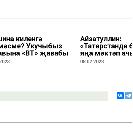
ина киленгә
Айзатуллин:
мәсме? Укучыбыз
«Татарстанда 
авына «ВТ» җавабы
яңа мәктәп ач
.2023
08.02.2023