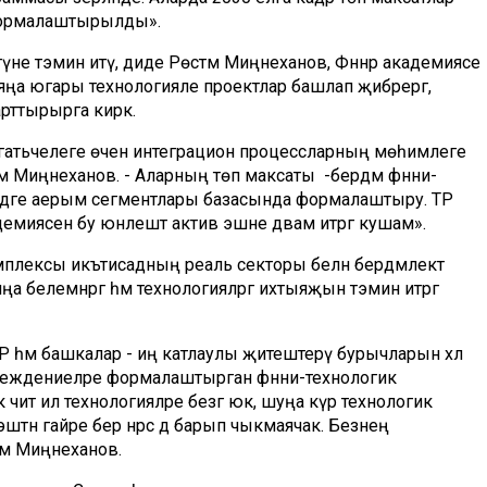
 формалаштырылды».
әүне тәэмин итү, диде Рөстәм Миңнеханов, Фәннәр академиясе
 яңа югары технологияле проектлар башлап җибәрергә,
ттырырга кирәк.
гатьчелеге өчен интеграцион процессларның мөһимлеге
тәм Миңнеханов. - Аларның төп максаты -бердәм фәнни-
сендәге аерым сегментлары базасында формалаштыру. ТР
емиясенә бу юнәлештә актив эшне дәвам итәргә кушам».
омплексы икътисадның реаль секторы белән бердәмлектә
 белемнәргә һәм технологияләргә ихтыяҗын тәэмин итәргә
Р һәм башкалар - иң катлаулы җитештерү бурычларын хәл
чреждениеләре формалаштырган фәнни-технологик
чит ил технологияләре безгә юк, шуңа күрә технологик
тән гайре бер нәрсә дә барып чыкмаячак. Безнең
әм Миңнеханов.