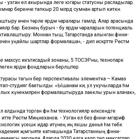
 - узган ел ахырында әлеге югары статусны расладылар.
ыгымнар беренче тапкыр 20 млрд сумнан артып киткән.
штыру өчен төрле ярдәм чаралары гамәлдә. Алар арасында
яләр бар. Безнең бурыч - бу ярдәм чараларын потенциаль
 активлаштыру. Моннан тыш, Татарстанда алынган фәнни-
чен уңайлы шартлар формалаша», - дип искәртте Рөстәм
 ике махсус икътисадый зонаны, 5 ТОСЭРны, технопарк
генә ярдәм фондларын берләштерә.
уктурасы тагын бер перспективалы элементка – Камаз
артап-студиягә баетылды. «Ышанам ки, ул укучыларда һәм
уарлык күнекмәләрен формалаштыруда лаеклы урын алачак»,
 ил алдында торган фән һәм технологияләр өлкәсендәге
итте Рөстәм Миңнеханов. - Узган ел без фәнни-мәгариф
нологик үсешкә идарә итүнең иң яхшы дөнья һәм төбәк
адемия җәмгыяте катнашында Татарстанның фәнни-
раммасы әзерләнде. Аларда 2030 елга кадәр төп максатлар