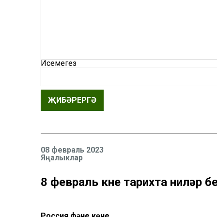
Исемегез
ҖИБӘРЕРГӘ
08 февраль 2023
Яңалыклар
8 февраль көне тарихта ниләр 
Россия фәне көне