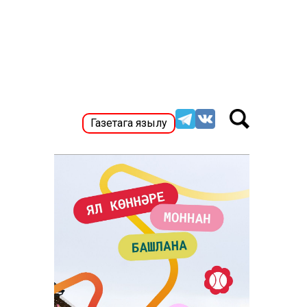
Газетага язылу