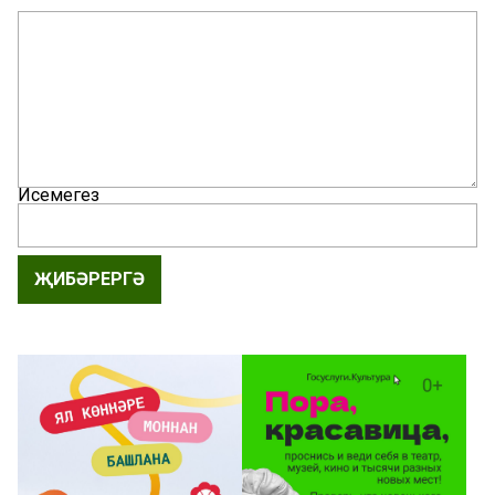
Исемегез
ҖИБӘРЕРГӘ