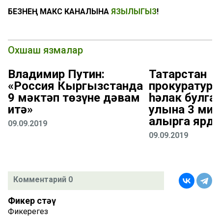
БЕЗНЕҢ МАКС КАНАЛЫНА
ЯЗЫЛЫГЫЗ
!
Охшаш язмалар
Владимир Путин:
Татарстан
«Россия Кыргызстанда
прокуратур
9 мәктәп төзүне дәвам
һәлак булган
итә»
улына 3 мил
алырга ярдә
09.09.2019
09.09.2019
Комментарий 0
Фикер өстәү
Фикерегез