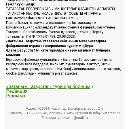
Гамәлгә куючылар:
ТАТАРСТАН РЕСПУБЛИКАСЫ МИНИСТРЛАР КАБИНЕТЫ АППАРАТЫ,
ТАТАРСТАН РЕСПУБЛИКАСЫ ДӘҮЛӘТ СОВЕТЫ АППАРАТЫ.
Баш мөхәррир ФАЗУЛЛИН ИЛНАЗ ФАИС УЛЫ.
Газета Элемтә, мәгълүмати технологияләр һәм массакүләм
коммуникацияләр өлкәсендә күзәтчелек буенча федераль хезмәтенең
Татарстан Республикасы буенча идарәсендә теркәлгән. Теркәлү
таныклыгы: ПИ № ТУ16-01758, 23.08.2023.
«Ватаным Татарстан» газетасы сайтыннан материалларны
файдаланган очракта гиперссылка күрсәтү мәҗбүри.
Әлеге ресурста 16+ категорияләренә кергән мәгълүмат булырга
мөмкин.
Без cookie-файллар кулланабыз. «Ватаным Татарстан» сайтына
кергәндә сез әлеге белдерүгә, шәхси мәгълүматларны эшкәртүгә, Шәхси
мәгълүматлар турындагы сәясәткә һәм Конфиденциальлек сәясәте нигезендә
cookie файлларын куллануга ризалашасыз.
«Ватаным Татарстан» турында белешмә
Редакция
Реклама
Адрес: 420066, Казан ш., Декабристлар ур., 2 й.
Элемтә: 8 917 927-00-40, 222-09-70, www.vatantat.ru info@vatantat.ru
Реклама: vtreklama@mail.ru