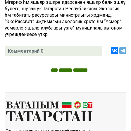
Мәгариф һәм яшьләр эшләре идарәсенең яшьләр белән эшләү
бүлеге, шулай ук Татарстан Республикасы Экология
һәм табигать ресурслары министрлыгы ярдәмендә,
“ЭкоРассвет” иҗтимагый экологик хәрәкәте һәм “Үсмер”
үсмерләр-яшьләр клублары үзәге” муниципаль автоном
учреждениесе үткәрә.
Комментарий 0
Татар телендә чыга торган иҗтимагый-сәяси газета.