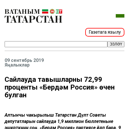
Газетага язылу
ЭЗЛӘҮ
09 сентябрь 2019
Яңалыклар
Сайлауда тавышларның 72,99
проценты «Бердәм Россия» өчен
булган
Алтынчы чакырылыш Татарстан Дәүләт Советы
депутатларын сайлауда 1,9 миллион бюллетеньне
эшкәрткәннән соң, «Бердәм Россия» партиясе әйдәп бара. 9