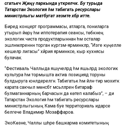
сәгатькәчә Җиңү паркында үткәреләчәк. Бу турыда
Татарстан Экология һәм табигать ресурслары
министрлыгы матбугат хезмәте хәбәр итте.
Биредә концерт программасы, атларга, пониларга
утырып йөрү һәм иппотерапия сеансы, төбәкнең
экологик чиста продуктларыннан һәм осталар
эшләнмәләреннән торган күргәзмә-ярминкәләр, “Изге күңелле
кешеләр лигасы” хәйрия ярминкәсе, кыр кухнясы
булачак.
“Фестиваль Чаллыда яшәүчеләрдә һәм яшьләрдә экологик
культура һәм тормышта актив позициядә торуны
булдыруга юнәлдерелгән. Табигатькә һәм әйләнә-тирә мохиткә
карата сакчыл мөнәсәбәт мәсьәләләренә битараф
булмаганнарның барчасын да көтеп калабыз”, – ди
Татарстан Экология һәм табигать ресурслары
министрлыгының Кама буе территориаль идарәсе
белгече Владимир Мозаффаров.
ЭкоКөзне, Чаллы шәһәре башкарма комитетының