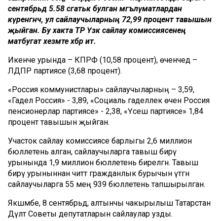
сентябрьдә 5.58 сәгатькә булган мәгълүматлардан
күренгәнчә, ул сайлаучыларның 72,99 процент тавышын
җыйган. Бу хакта ТР Үзәк сайлау комиссиясенең
матбугат хезмәте хәбәр итә.
Икенче урында – КПРФ (10,58 процент), өченчедә –
ЛДПР партиясе (3,68 процент).
«Россия коммунистлары» сайлаучыларның – 3,59,
«Гадел Россия» - 3,89, «Социаль гаделлек өчен Россия
пенсионерлар партиясе» - 2,38, «Үсеш партиясе» 1,84
процент тавышын җыйган.
Участок сайлау комиссиясе барлыгы 2,6 миллион
бюллетень алган, сайлаучыларга тавыш бирү
урынында 1,9 миллион бюллетень бирелгән. Тавыш
бирү урыныннан читтә гражданлык бурычын үтәгән
сайлаучыларга 55 мең 939 бюллетень тапшырылган.
Якшәмбе, 8 сентябрьдә, алтынчы чакырылыш Татарстан
Дәүләт Советы депутатларын сайлаулар узды.