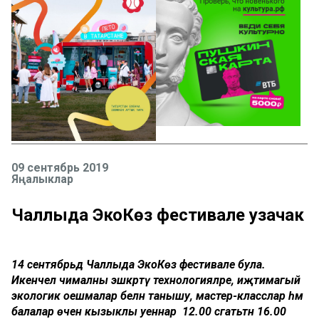
09 сентябрь 2019
Яңалыклар
Чаллыда ЭкоКөз фестивале узачак
14 сентябрьдә Чаллыда ЭкоКөз фестивале була.
Икенчел чималны эшкәртү технологияләре, иҗтимагый
экологик оешмалар белән танышу, мастер-класслар һәм
балалар өчен кызыклы уеннар 12.00 сәгатьтән 16.00