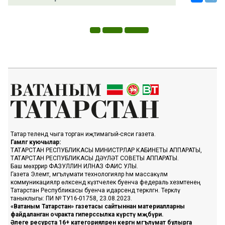
Татар телендә чыга торган иҗтимагый-сәяси газета.
Гамәлгә куючылар:
ТАТАРСТАН РЕСПУБЛИКАСЫ МИНИСТРЛАР КАБИНЕТЫ АППАРАТЫ,
ТАТАРСТАН РЕСПУБЛИКАСЫ ДӘҮЛӘТ СОВЕТЫ АППАРАТЫ.
Баш мөхәррир ФАЗУЛЛИН ИЛНАЗ ФАИС УЛЫ.
Газета Элемтә, мәгълүмати технологияләр һәм массакүләм
коммуникацияләр өлкәсендә күзәтчелек буенча федераль хезмәтенең
Татарстан Республикасы буенча идарәсендә теркәлгән. Теркәлү
таныклыгы: ПИ № ТУ16-01758, 23.08.2023.
«Ватаным Татарстан» газетасы сайтыннан материалларны
файдаланган очракта гиперссылка күрсәтү мәҗбүри.
Әлеге ресурста 16+ категорияләренә кергән мәгълүмат булырга