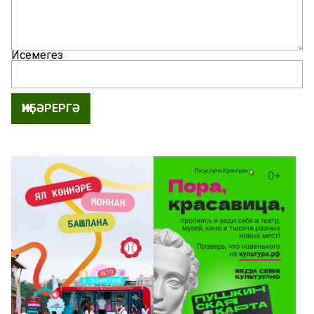
Исемегез
ҖИБӘРЕРГӘ