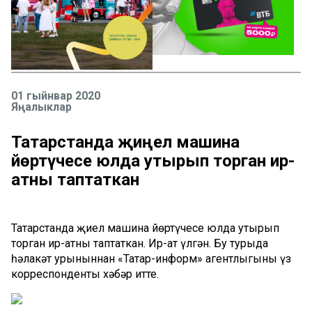
01 гыйнвар 2020
Яңалыклар
Татарстанда җиңел машина
йөртүчесе юлда утырып торган ир-
атны таптаткан
Татарстанда җиңел машина йөртүчесе юлда утырып
торган ир-атны таптаткан. Ир-ат үлгән. Бу турыда
һәлакәт урыныннан «Татар-информ» агентлыгының үз
корреспонденты хәбәр итте.