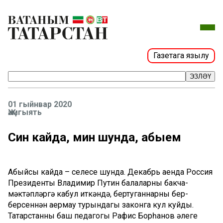
Газетага язылу
ЭЗЛӘҮ
01 гыйнвар 2020
Җәмгыять
Син кайда, мин шунда, абыем
Абыйсы кайда – сеңлесе шунда. Декабрь аенда Россия
Президенты Владимир Путин балаларны бакча-
мәктәпләргә кабул иткәндә, бертуганнарны бер-
берсеннән аермау турындагы законга кул куйды.
Татарстанның баш педагогы Рафис Борһанов әлеге