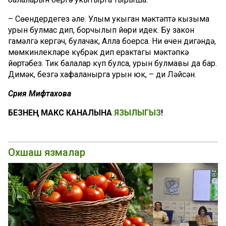
– Сөендердегез әле. Улым укыган мәктәптә кызыма
урын булмас дип, борчылып йөри идек. Бу закон
гамәлгә кергәч, булачак, Алла боерса. Ни өчен дигәндә,
мөмкинлекләре күбрәк дип ерактагы мәктәпкә
йөртәбез. Тик балалар күп булса, урын булмавы да бар.
Димәк, безгә хафаланырга урын юк, – ди Ләйсән.
Сәрия Мифтахова
БЕЗНЕҢ МАКС КАНАЛЫНА
ЯЗЫЛЫГЫЗ
!
Охшаш язмалар