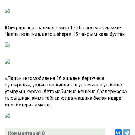
Юл-транспорт һәлакәте кичә 17.30 сәгатьтә Сарман-
Чаллы юлында, автошәһәргә 15 чакрым кала булган.
«Лада» автомобиленең 36 яшьлек йөртүчесе
сүзләренчә, үрдән төшкәндә юл уртасында ул кеше
утыруын күргән. Автомобильче кешене бәрдермәскә
тырышкан, әмма тайгак юлда машина белән идарә
итеп бетерә алмаган.
Комментарий 0