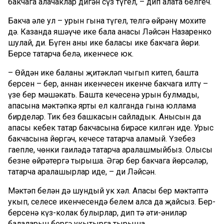
бакчага алачаклар дигән сүз түгел, – дип аңлата белгеч.
Бакча әле ул – урын гына түгел, телгә өйрәнү мохите
дә. Казанда яшәүче ике бала анасы Ләйсән Назаренко
шулай, ди. Бүген аның ике баласы ике бакчага йөри.
Берсе татарча белә, икенчесе юк.
– Өйдән ике баланы җитәкләп чыгып китеп, башта
берсен – бер, аннан икенчесен икенче бакчага илтү –
үзе бер мәшәкать. Башта кечесенә урын булмады,
апасына мәктәпкә ярты ел калганда гына юллама
бирделәр. Тик без башкасын сайладык. Анысын да
апасы кебек татар бакчасына бирәсе килгән иде. Урыс
бакчасына йөргәч, кечесе татарча аңламый. Үзебез
гаепле, чөнки гаиләдә татарча аралашмыйбыз. Олысы
безне өйрәтергә тырыша. Әгәр бер бакчага йөрсәләр,
татарча аралашырлар иде, – ди Ләйсән.
Мәктәп белән дә шундый ук хәл. Апасы бер мәктәптә
укып, сеңлесе икенчесендә белем алса да җайсыз. Бер-
берсенә күз-колак булырлар, дип тә әти-әниләр
балаларын бергә укытырга тырыша.