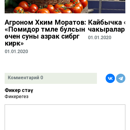
Агроном Хәким Моратов:
Кайбычка «К
«Помидор тәмле булсын
чакыралар
өчен суны азрак сибәргә
01.01.2020
кирәк»
01.01.2020
Комментарий 0
Фикер өстәү
Фикерегез