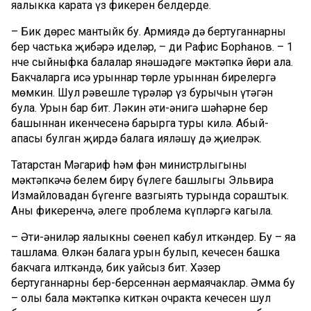
яңалыкка карата үз фикерен белдерде.
– Бик дөрес мантыйк бу. Армиядә дә бертуганнарны
бер частька җибәрә иделәр, – ди Рафис Борһанов. – 1
нче сыйныфка балалар янәшәдәге мәктәпкә йөри ала.
Бакчаларга исә урыннар төрле урыннан бирелергә
мөмкин. Шул рәвешле түрәләр үз бурычын үтәгән
була. Урын бар бит. Ләкин әти-әнигә шәһәрнең бер
башыннан икенчесенә барырга туры килә. Абый-
апасы булган җирдә балага ияләшү дә җиңелрәк.
Татарстан Мәгариф һәм фән министрлыгының
мәктәпкәчә белем бирү бүлеге башлыгы Эльвира
Измайловадан бүгенге вазгыять турында сораштык.
Аның фикеренчә, әлеге проблема күпләргә кагыла.
– Әти-әниләр яңалыкны сөенеп кабул иткәндер.
Бу – яңа
ташлама. Өлкән балага урын булып, кечесен башка
бакчага илткәндә, бик уңайсыз бит. Хәзер
бертуганнарны бер-берсеннән аермаячаклар. Әмма бу
– олы бала мәктәпкә киткән очракта кечесен шул