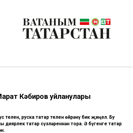
 Марат Кәбиров уйланулары
рус телен, руска татар телен өйрәнү бик җиңел. Бу
ы диярлек татар сүзләреннән тора. Ә бүгенге татар
н.