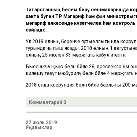
Татарстанның белем бирү оешмаларында кор
хакта бүген ТР Мәгариф һәм фән министрл
мәгариф өлкәсендә күзәтчелек һәм контрол
сөйләде.
Ул 2019 елның беренче яртыеллыгында коррупци
турында чыгыш ясады. 2018 елның 1 августына ко
елның 25 июленә 33 мөрәҗәгать кабул ителгән.
Быел акча җыю белән бәйле 28, дәреслекләр һәм эш дә
килешү төзүгә мәҗбүриләү белән бәйле 4 мөрәҗәгать к
2018 елда коррупция белән бәйле барлыгы 200 мөрәҗә
Комментарий 0
27 июль 2019
Яңалыклар