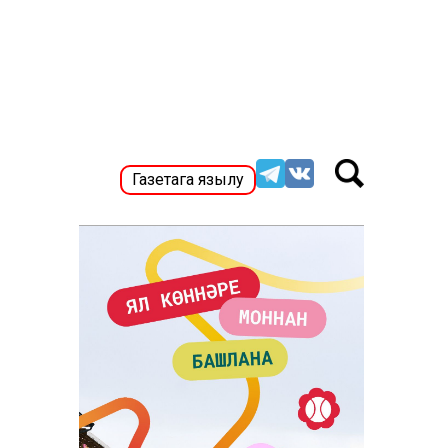
Газетага язылу