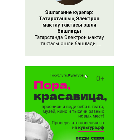
Эшләгәнне күрәләр:
Татарстанның Электрон
мактау тактасы эшли
башлады
Татарстанда Электрон мактау
тактасы эшли башлады.
Хезмәтенә күрә хөрмәт
күрсәтүнең заманча алымы
бу. Анда 15 меңнән артык
кеше турында мәгълүмат
тупланган. Исемлекне ел
саен яңартып торачаклар.
Лаеклыларга исә махсус
таныклык та бирәчәкләр.