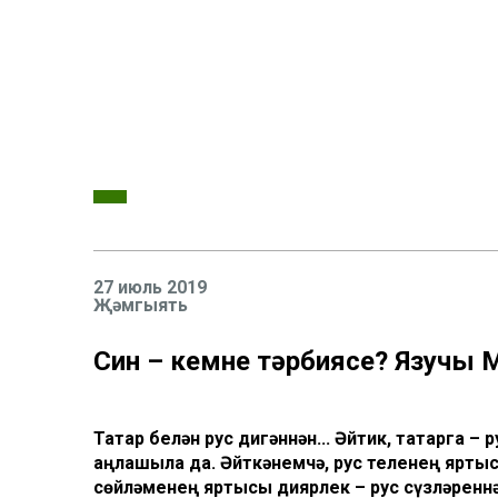
27 июль 2019
Җәмгыять
Син – кемнең тәрбиясе? Язучы
Татар белән рус дигәннән... Әйтик, татарга – 
аңлашыла да. Әйткәнемчә, рус теленең яртыс
сөйләменең яртысы диярлек – рус сүзләреннә