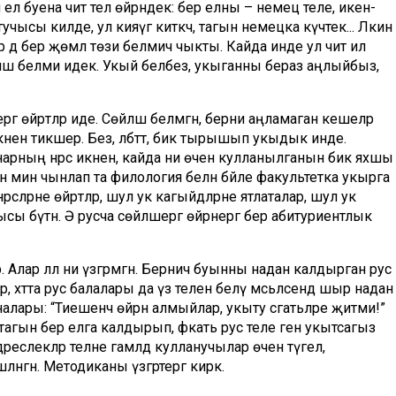
 ел буена чит тел өйрәндек: бер елны – немец теле, икен­
чысы килде, ул кияүгә киткәч, тагын немецка күчтек... Ләкин
әр дә бер җөмлә төзи белмичә чыкты. Кайда инде ул чит ил
сөйләшә белми идек. Укый беләбез, укыганны бераз аңлыйбыз, ә
ә өйрәтәләр иде. Сөйләшә бел­мәгән, берни аңламаган кешеләр
кәнен тикшерә. Без, әлбәттә, бик тырышып укыдык инде.
ннарның нәр­сә икә­нен, кайда ни өчен кулланылганын бик яхшы
ан мин чынлап та филология белән бәйле факультетка укырга
­сәләрне өйрәтәләр, шул ук кагыйдәләрне ятлаталар, шул ук
ысы бүтән. Ә русча сөйлә­шергә өйрәнергә бер абитуриентлык
 Алар әллә ни үзгәрмәгән. Бер­ничә буынны надан калдырган рус
рә, хәтта рус балалары да үз телен белү мәсьәләсендә шыр надан
алары: “Тиешенчә өйрәнә алмыйлар, укыту сәгать­ләре җитми!”
тагын бер елга калдырып, фәкать рус теле генә укытсагыз
әреслекләр телне гамәлдә кулланучылар өчен түгел, ә
нгән. Методиканы үзгәртергә кирәк.