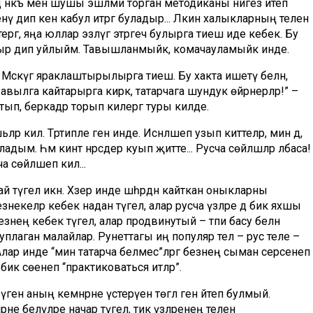
дә нәкъ менә шушы эшләми торган методиканы нигез итеп
нү дип кенә кабул итәргә буладыр... Ләкин халыкларның телен
ргә, яңа юллар эзләүгә этәргеч булырга тиеш иде кебек. Бу
лардыр дип уйлыйм. Тавышланмыйк, комачауламыйк инде.
е Мәскәүгә яраклаштырылырга тиеш. Бу хакта ишетү белән,
вылга кай­тарырга кирәк, татарчага шундук өй­рәнерләр!” –
тып, беркадәр торып килергә туры килде.
р килә. Тәртипле генә инде. Исән­ләшеп узып киттеләр, мин дә,
дым. Һәм кинәт нәрсәдер куып җитте... Рус­ча сөйләшәләр ләбаса!
сөйләшеп килә...
 түгел икән. Хәзер инде шәһәрдән кайткан оныкларны
знекеләр кебек надан түгел, алар русча үзләре дә бик яхшы
езнең кебек түгел, алар продвинутый – тәпи басу белән
 туплаган малайлар. Рунеттагы иң популяр тел – рус теле –
Алар инде “мин татарча белмес”ләргә безнең сыман сәерсенеп
 бик сөенеп “практиковаться итәләр”.
ген аның кемнәрне үстерүен төгәл генә әйтеп булмый.
не белүләре начар түгел, тик үзләренең телен