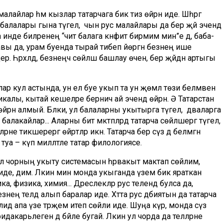
лайлар һәм кызлар татарчага бик тиз өйрәнә иде. Шәһәргә
балалары гына түгел, ә чын рус малайлары да бер җәй эчендә
нде әбиләренең “чит балага кәнфит бирмим мин”е дә, баба­
ы да, урам буенда тырай тибеп йөргән безнең ише
. Һәрхәлдә, безнеңчә сөйләшә башлау өчен, бер җәйдән артыгы
чылар кул астында, ун ел буе укып та ун җөмлә төзи белмәвен
лы, кытай кешеләре берничә ай эчендә өйрәнә. Ә Татарстан
йрәнә алмый. Бәлки, ул балаларны укытырга түгел, ә дәваларга
 балакайлар... Аларны бит мәктәпләрдә татарча сөйләшергә түгел,
әрне тикшерергә өйрәтәләр икән. Татарча бер сүз дә белмәгән
 туа – күп милләтле татар филологиясе.
 чорның укыту системасын һәр­вакыт мактап сөйлим,
 иде, дим. Ләкин мин монда укыганда үзем бик яраткан
ика, физика, химия... Дәреслекләр рус телендә булса да,
знең телдә алып баралар иде. Хәтта рус әдәбиятын да татарча
 Халидә апа үзе тәрҗемә итеп сөйли иде. Шуңа күрә, монда сүз
акарьлегенә дә бәйле бугай. Ләкин ул чорда да телләрне