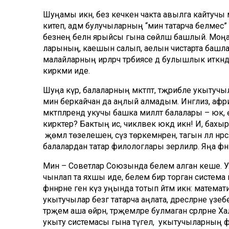
Шуңамы икән, без кечкенә чакта авылга кайтучы ма
китеп, адәм булучыларның “мин татарча белмес” 
безнең белән ярыйсы гына сөйләшә башлый. Моңа и
ларының, каешын салып, аелын чистарта башлав
малайларның ирләрчә тәрбиясе дә булышлык иткәндер
кирәкми иде.
Шуңа күрә, балаларның мәктәптә, тәҗ­рибәле укыту
мин беркайчан да аңлый алмадым. Инглиз, африка
мәктәпләрендә укучы башка милләт балалары – юк, ө
кирәктер? Бактың исә, чикләвек юкәдә икән! И, бахыр
ә җөмлә төзелешен, сүз төркемнәрен, тагын әллә нәрсәл
балалардан татар филологлары әзерлиләр. Яңа фән
Мин – Советлар Союзында белем алган кеше. Ул
чынлап та яхшы иде, белем бирә торган система
фәннәрне генә күз уңында тотып әйтәм икән: математ
укытучылар безгә татарча аңлата, дәресләрне үзебе
тәрҗемә аша өйрәнә, тәрҗемәләре булмаган әсәр­ләрне
укыту системасы гына түгел, ә укытучыларның фид