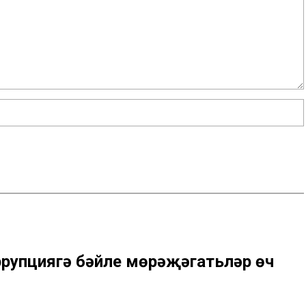
рупциягә бәйле мөрәҗәгатьләр өч