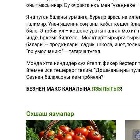
онытмасыннар. Бу очракта нәкъ менә “үзеңнеке – 
Яңа туган баланы урманга, бүреләр арасына илтеп т
галимнәр. Унөч яшеннән соң аны кабат кешегә әй­лән­
бәйле. Ә тәрбия ул – кешене уратып алган мохит,
инде, һәркемгә билгеле... Мөлкәт арттырырга тыр
балары – пред­килары, садик, школа, инет, телик.
“по умолчанию” – татарча түгел.
Монда хәтта ниндидер сүз әйтеп тә, фикер йөрте
әйтемне искә төшерергә телим. “Дошманыңны тулыс
Сезнең балаларны кем тәрбияли?
БЕЗНЕҢ МАКС КАНАЛЫНА
ЯЗЫЛЫГЫЗ
!
Охшаш язмалар