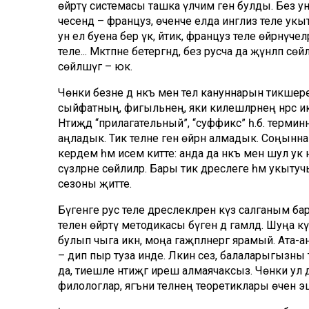
өйрәтү системасы ташка үлчим генә булды. Без ун
чесендә – француз, өченче елда инглиз теле укыту
ун ел буена бер үк, әйтик, француз теле өйрәнүчел
теле... Мәктәпне бетергәндә, без русча да җүнләп 
сөйләшүгә – юк.
Чөнки безне дә нәкъ менә тел кануннарын тикшерерг
сый­фат­ның, фигыльнең, яки килешләрнең нәр­сә и
Нәтиҗәдә “прилага­тель­ный”, “суффикс” һ.б. терми
аңладык. Тик телне генә өйрәнә ал­мадык. Соңынн
кердем һәм исем китте: анда да нәкъ менә шул ук нәр
сүзләрне сөйлиләр. Бары тик дәрес­леге һәм укытуч
сезоны җитте.
Бүгенге рус теле дәреслекләренә күз салганым бар.
теленә өйрәтү методикасы бүген дә гамәлдә. Шуңа кү
булып чыга икән, моңа гаҗәпләнергә ярамый. Ата-ан
– дип пыр туза инде. Ләкин сез, балаларыгызны 
да, тиешле нәтиҗәгә ирешә алмаячаксыз. Чөнки ул д
филологлар, ягъни телнең теоретиклары өчен эшлә