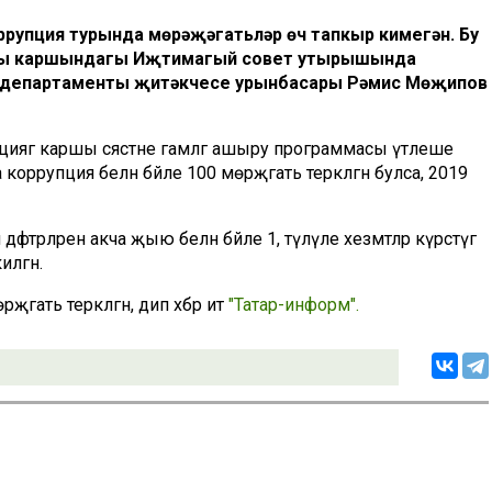
рупция турында мөрәҗәгатьләр өч тапкыр кимегән. Бу
ыгы каршындагы Иҗтимагый совет утырышында
ь департаменты җитәкчесе урынбасары Рәмис Мөҗипов
ягә каршы сәясәтне гамәлгә ашыру программасы үтәлеше
ррупция белән бәйле 100 мөрәҗәгать теркәлгән булса, 2019
фтәрләренә акча җыю белән бәйле 1, түләүле хезмәтләр күрсәтүгә
илгән.
гать теркәлгән, дип хәбәр итә
"Татар-информ".