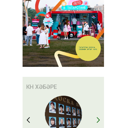
КӨН ХӘБӘРЕ