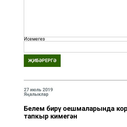
Исемегез
ҖИБӘРЕРГӘ
27 июль 2019
Яңалыклар
Белем бирү оешмаларында кор
тапкыр кимегән