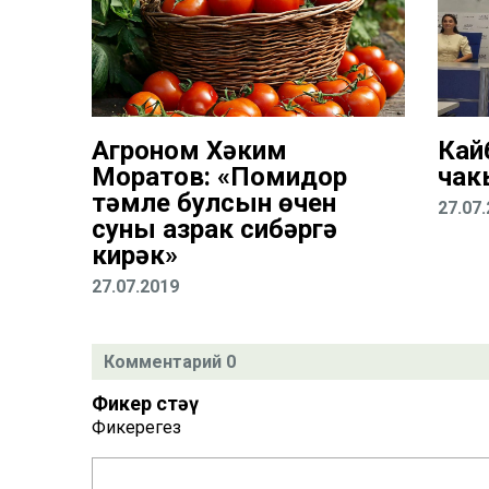
Агроном Хәким
Кай
Моратов: «Помидор
чак
тәмле булсын өчен
27.07
суны азрак сибәргә
кирәк»
27.07.2019
Комментарий 0
Фикер өстәү
Фикерегез