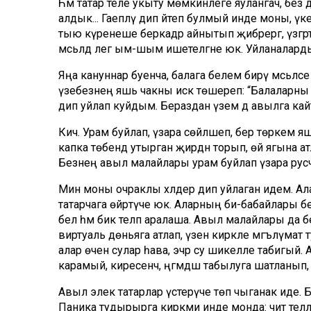
Һәм татар теле укыту мөмкинлеге яулангач, без 
алдык... Гаепләү дип әйтеп булмый инде моны, үке
тыю күренеше беркадәр айнытып җибәрергә, үзгәрте
мәсьә­ләдә әлегә ым-шым ишетелгәне юк. Уйлана
Яңа кануннар буенча, балага белем бирү мәсьәләс
үзе­без­нең яшь чакны искә төшереп: “Балаларны а
дип уйлап куйдым. Бераздан үземә дә авылга кай
Кич. Урам буйлап, үзара сөйләшеп, бер төркем яшьлә
капка тө­бендә утырган җирдән торып, өй ягына атла
Безнең авыл малайлары урам буйлап үзара русча 
Мин моны очраклы хәлдер дип уйлаган идем. Алай
татарчага өйрәтүче юк. Аларның әби-бабайлары бе
белә һәм бик теләп аралаша. Авыл малайлары да б
виртуаль дөньяга атлап, үзенә кирәкле мәгълүмат
алар өчен сулар һава, эчәр су шикелле табигый. 
карамый, кире­сенчә, әңгәмәдәш табылуга шатланып,
Авыл элек татарлар үстерүче төп чыганак иде. Бү
Паника тудырырга кирәкми инде монда: чит телләр