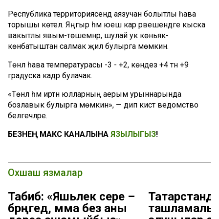
Республика территориясендә аязучан болытлы һава
торышы көтелә. Яңгыр һәм юеш кар рәвешендәге кыска
вакытлы явым-төшемнәр, шулай ук көньяк-
көнбатыштан салмак җил булырга мөмкин.
Төнлә һава температурасы -3 - +2, көндез +4 тән +9
градуска кадәр булачак.
«Төнлә һәм иртән юлларның аерым урыннарында
бозлавык булырга мөмкин», — дип кисәтә ведомство
белгечләре.
БЕЗНЕҢ МАКС КАНАЛЫНА
ЯЗЫЛЫГЫЗ
!
Охшаш язмалар
Табиб: «Яшьлек сере –
Татарстанд
бәрәңгедә, әмма без аны
ташламалы 