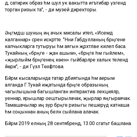
дә, сатирик образ һәм шул ук вакытта игътибар үзәгендә
торган ризык та", - ди музей директоры.
Әңгәмәдәш шуның иң ачык мисалы итеп, «Исемдә
калганнар» әсәрен искәртте. "Нәни Габдулланың бәрәңгене
капчыкларга тутыруы һәм аягын җәрәхәтләве килеп баса.
Тукайның «бәрәңге - җан ашым», «бәрәңге һәм гыйлем»,
«җырлыйм бәрәңгенең көен» гыйбарәләре халык телендә
йөри", - ди Гүзәл Төхфәтова.
Бәйрәм кысаларында татар әдәбиятында һәм аерым
алганда Г.Тукай иҗатында бәрәңге образының
чагылышына багышланган интерактив лекцияләр,
уеннар, ярышлар оештырылачак, җырлар яңгыраячак.
Тамашачылар иң зур бәрәңге ризыгы пешерүдә катнаша
һәм соңыннан аның белән сыйлана алачак.
Бәйрәм 2019 елның 28 сентябрендә, 13.00 сәгатьтә башлана.