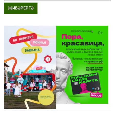
ҖИБӘРЕРГӘ