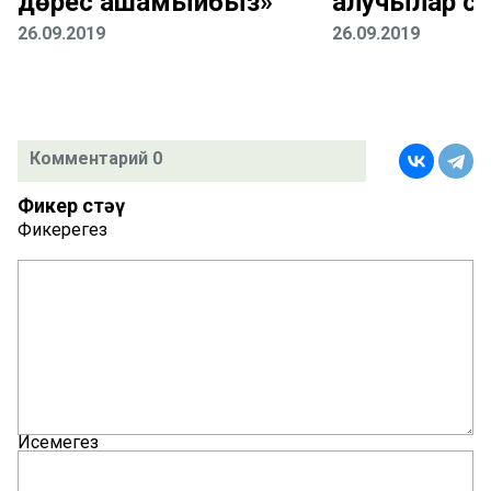
дөрес ашамыйбыз»
алучылар са
26.09.2019
26.09.2019
Комментарий 0
Фикер өстәү
Фикерегез
Исемегез