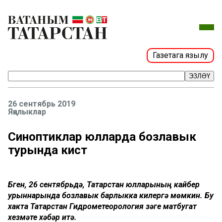
Газетага язылу
ЭЗЛӘҮ
26 сентябрь 2019
Яңалыклар
Синоптиклар юлларда бозлавык
турында кисәтә
Бүген, 26 сентябрьдә, Татарстан юлларының кайбер
урыннарында бозлавык барлыкка килергә мөмкин. Бу
хакта Татарстан Гидрометеорология үзәге матбугат
хезмәте хәбәр итә.