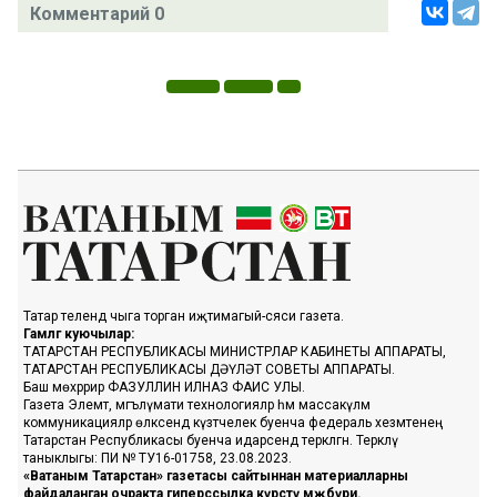
Комментарий 0
Татар телендә чыга торган иҗтимагый-сәяси газета.
Гамәлгә куючылар:
ТАТАРСТАН РЕСПУБЛИКАСЫ МИНИСТРЛАР КАБИНЕТЫ АППАРАТЫ,
ТАТАРСТАН РЕСПУБЛИКАСЫ ДӘҮЛӘТ СОВЕТЫ АППАРАТЫ.
Баш мөхәррир ФАЗУЛЛИН ИЛНАЗ ФАИС УЛЫ.
Газета Элемтә, мәгълүмати технологияләр һәм массакүләм
коммуникацияләр өлкәсендә күзәтчелек буенча федераль хезмәтенең
Татарстан Республикасы буенча идарәсендә теркәлгән. Теркәлү
таныклыгы: ПИ № ТУ16-01758, 23.08.2023.
«Ватаным Татарстан» газетасы сайтыннан материалларны
файдаланган очракта гиперссылка күрсәтү мәҗбүри.