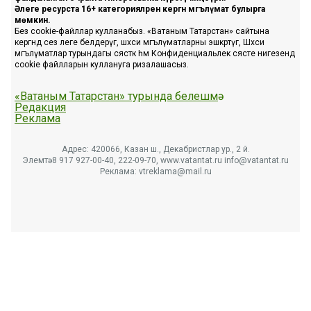
Әлеге ресурста 16+ категорияләренә кергән мәгълүмат булырга
мөмкин.
Без cookie-файллар кулланабыз. «Ватаным Татарстан» сайтына
кергәндә сез әлеге белдерүгә, шәхси мәгълүматларны эшкәртүгә, Шәхси
мәгълүматлар турындагы сәясәткә һәм Конфиденциальлек сәясәте нигезендә
cookie файлларын куллануга ризалашасыз.
«Ватаным Татарстан» турында белешмә
Редакция
Реклама
Адрес: 420066, Казан ш., Декабристлар ур., 2 й.
Элемтә: 8 917 927-00-40, 222-09-70, www.vatantat.ru info@vatantat.ru
Реклама: vtreklama@mail.ru