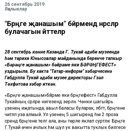
26 сентябрь 2019
Яңалыклар
"Бәрәңге җанашым" бәйрәмендә нәрсәләр
булачагын әйттеләр
28 сентябрь көнне Казанда Г. Тукай әдәби музеенда
һәм тарихи Юнысовлар мәйданында беренче тапкыр
«Бәрәңге җанашым» бәйрәме яки БӘРӘҢГЕФЕСТ»
уздырыла. Бу хакта "Татар-информ" хәбәрчесенә
Габдулла Тукай әдәби музее директоры Гүзәл
Төхфәтова хәбәр иткән.
«Бәрәңге җанашым»бәйрәме яки бәрәңгефест» Габдулла
Тукайның әсәрләре нигезендә әзерләнә. Чөнки шагыйрь
үзенең иҗатында, авыл баласы буларак, әлбәттә, бәрәңгене
читләп уза алмый. Ул үзенең 5 шигырендә һәм 2 проза
әсәрендә бәрәңгене телгә ала, аны төрле яклап сурәтли. Бәрәңге
Г.Тукай өчен ачлык һәм шул ук вакытта туклык билгесе