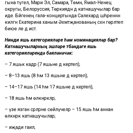
гына түгел, Мари Эл, Самара, Төмән, Ямал-Ненец
округы,
Белоруссия
, Төркиядән дә катнашучылар бар
иде. Бәйгенең
гала
-концертында
Салехард
шәһәреннән
килгән Екатерина ханым
Әхмәтҗ
анованың
сәхнә гөрләтеп
биюе
әле дә истә.
Нинди яшь категорияләре һәм номинацияләр бар?
Катнашучыларның эшләре түбәндәге яшь
категорияләрендә
бәяләнәчәк
:
– 7 яшькә кадәр (7 яшьне дә
кертеп
);
– 8–
13 яшь (8 һәм 13 яшьне дә
кертеп
);
– 14–
17 яшь (14 һәм 17 яш
ьне дә
кертеп
);
– 18 яшь һәм өлкәнрәкләр;
– үзе язган әсәрләрне сөйләүчеләр – 15 яшь һәм аннан
өлкәнрәк катнашучылар;
– иҗади гаилә;