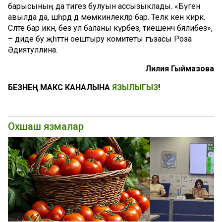
ба
рысының да
тигез булуын ассызыклады. «
Бүген
авылда да, шәһәрдә дә мөмкинлекләр бар. Теләк кенә кирәк.
Сәләте бар икән, без ул баланы күрәбез, тиешенчә бәялибез»
,
– диде бу җәһәттән оештыру комитеты әгъзасы Роза
Әдиятуллина
.
Лилия
Гыймазова
БЕЗНЕҢ МАКС КАНАЛЫНА
ЯЗЫЛЫГЫЗ
!
Охшаш язмалар