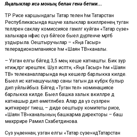
Яңалыклар исә моның белән генә бетми...
ТР
Рәисе каршындагы Татар телен һәм Татарстан
Республикасында яшәүче халыклар вәкилләренең туган
телләрен саклау комиссиясе гамәлгә куйган «
Татар сүзе»
халыкара нәфис сүз бәйгесе быел дүртенче мәртәбә
уздырыла
. Оештыручылар – «
Яңа Гасыр»
телерадиокомпаниясе
һәм «
Шаян ТВ»
каналы.
– Узган елгы бәйгедә 3,5 мең кеше катнашты. Бик зур
нәтиҗәләргә ирештек. Шул исәптән, «
Яңа Гасыр»
һәм «
Шаян
ТВ»
телеканалларында
яңа кешеләр барлыкка килде.
Быел исә катнашучылар саны т
агын да
күбрәк
булыр
дип уйлыйбыз. Бәйгедә «
Туган тел»
номинациясе
барлыкка килде. Быел башка халык вәкилләре дә
катнашыр дип өметләнәбез. Алар да үз сүзләрен
җиткерергә тиеш, – диде оештыру комитеты рәисе,
«
Шаян ТВ»
каналының башкарма директоры – баш
мөхә
ррире Рамилә
Сәхабетдинова
.
Сүз уңаеннан, узган елгы «
Татар
сүзе»
ндә
Татарстан