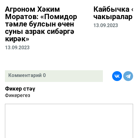
Агроном Хәким
Кайбычка «К
Моратов: «Помидор
чакыралар
тәмле булсын өчен
13.09.2023
суны азрак сибәргә
кирәк»
13.09.2023
Комментарий 0
Фикер өстәү
Фикерегез