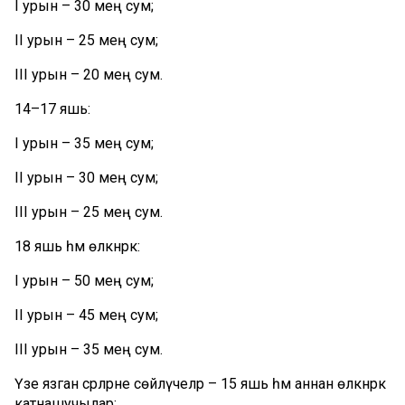
I
урын – 30 мең сум;
II урын – 25 мең сум;
III урын – 20 мең сум.
14–
17 яшь:
I урын – 35 мең сум;
II урын – 30 мең сум;
III урын – 25 мең сум.
18 яшь һәм өлкәнрәк:
I урын – 50 мең сум;
II урын – 45 мең сум;
III урын – 35 мең сум.
Үзе
язган әсәрләрне
сөйләүчеләр – 15 яшь һәм аннан өлкәнрәк
катнашучылар: