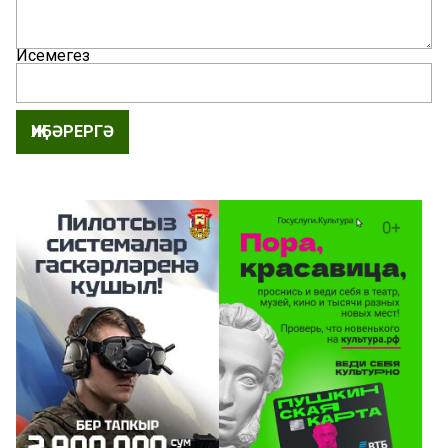
Исемегез
ҖИБӘРЕРГӘ