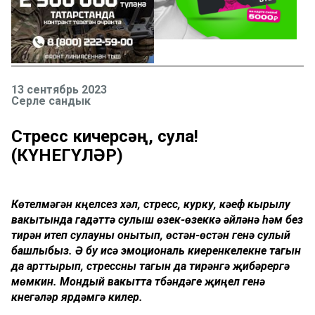
13 сентябрь 2023
Серле сандык
Стресс кичерсәң, сула!
(КҮНЕГҮЛӘР)
Көтелмәгән күңелсез хәл, стресс, курку, кәеф кырылу
вакытында гадәттә сулыш өзек-өзеккә әйләнә һәм без
тирән итеп сулауны онытып, өстән-өстән генә сулый
башлыбыз. Ә бу исә эмоциональ киеренкелекне тагын
да арттырып, стрессны тагын да тирәнгә җибәрергә
мөмкин. Мондый вакытта түбәндәге җиңел генә
күнегәләр ярдәмгә килер.