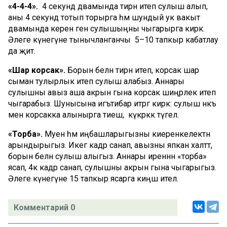
«4-4-4».
4 секунд дәвамында тирән итеп сулыш алып,
аны 4 секунд тотып торырга һәм шундый ук вакыт
дәвамында әкерен генә сулышыңны чыгарырга кирәк.
Әлеге күнегүне тынычланганчы 5–10 тапкыр кабатлау
да җитә.
«Шар корсак».
Борын белән тирән итеп, корсак шар
сыман тулырлык итеп сулыш алабыз. Аннары
сулышны авыз аша акрын гына корсак шиңәрлек итеп
чыгарабыз. Шунысына игътибар итәргә кирәк: сулыш нәкъ
менә корсакка алынырга тиеш, ә күкрәккә түгел.
«Торба».
Муен һәм иңбашларыгызны киеренкелектән
арындырыгыз. Икегә кадәр санап, авызны япкан халәттә,
борын белән сулыш алыгыз. Аннары иреннән «торба»
ясап, 4кә кадәр санап, сулышны акрын гына чыгарыгыз.
Әлеге күнегүне 15 тапкыр ясарга киңәш ителә.
Комментарий 0