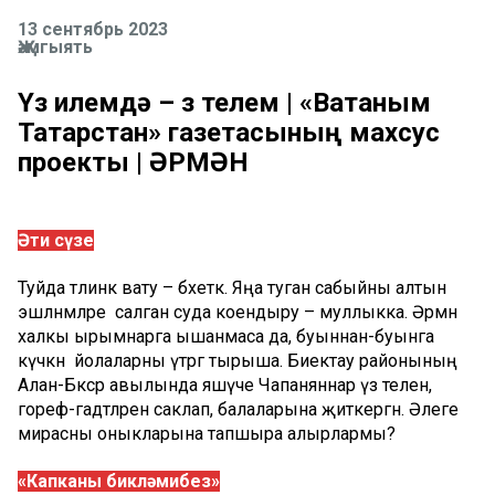
13 сентябрь 2023
Җәмгыять
Үз илемдә – үз телем | «Ватаным
Татарстан» газетасының махсус
проекты | ӘРМӘН
Әти сүзе
Туйда тәлинкә вату – бәхеткә. Яңа туган сабыйны алтын
эшләнмәләре салган суда коендыру – муллыкка. Әрмән
халкы ырымнарга ышанмаса да, буыннан-буынга
күчкән йолаларны үтәргә тырыша. Биектау районының
Алан-Бәксәр авылында яшәүче Чапаняннар үз телен,
гореф-гадәтләрен саклап, балаларына җиткергән. Әлеге
мирасны оныкларына тапшыра алырлармы?
«Капканы бикләмибез»