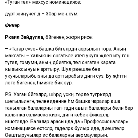
«
Туган тел»
махсус номинациясе:
д
үрт
җиңүчегә дә – 30ар мең сум.
Фикер
Ркаил
Зәйдулла,
бәйгенең жюри рәисе:
– «
Татар сүзе»
башка бәйгеләрдән аерылып тора. Аның
максаты – халыкны сәнгатьле итеп укуга җәлеп итү генә
түгел, гомумән
, аның әдәбиятка, тел сәнгатенә карата
кызыксынуын арттыру. Шул рәвешле без
укучыларыбызны
да арттырабыз дигән сүз. Бу җәһәттән
әлеге бәйгенең әһәмияте бик зур.
P.S.
Узган бәйгеләрдә, шәһәрдә үскән, төрле түгәрәкләрдә
шөгыльләнгән, телевидение һәм баш
ка чаралар аша
танылган балаларны
гап
-гади авыл
балалары белән бер
калыпка салмаска кирәк, дигән кебек фикерләр
ишетелде
. Балалар арасында да «
Профессионаллар»
номинациясе өстәсәләр, гаделрәк булыр иде, диештеләр.
Оештыручылар исә балаларны
аермауларын
,