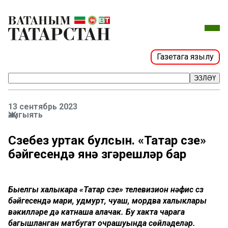
Газетага язылу
ЭЗЛӘҮ
13 сентябрь 2023
Җәмгыять
Сүзебез уртак булсын. «Татар сүзе»
бәйгесендә янә үзгәрешләр бар
Быелгы халыкара «
Татар сүзе»
телевизион нәфис сүз
бәйгесендә мари, удмурт,
чуаш
, мордва халыклары
вәкилләре дә катнаша алачак. Бу хакта чарага
багышланган матбугат очрашуында сөйләделәр.