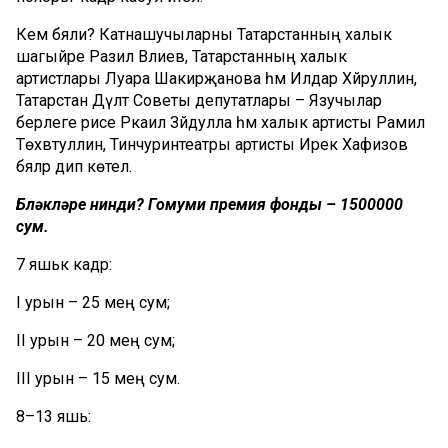
Кем бәяли?
Катнашучыларны Татарстанның халык
шагыйре Разил Вәлиев, Татарстанның халык
артистлары
Луара
Шакирҗанова
һәм Илдар
Хәйруллин
,
Татарстан Дәүләт Советы депутатлары – Язучылар
берлеге рәисе
Ркаил
Зәйдулла һәм халык артисты Рамил
Төхвәтуллин
,
Тинчурин
театры артисты Ирек Хафизов
бәяләр дип
көтелә
.
Бүләкләре нинди?
Гомуми премия фонды – 1
500
000
сум.
7 яшькә кадәр:
I урын – 25 мең сум;
II урын – 20 мең сум;
III урын – 15 мең сум.
8–
13 яшь: