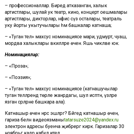
– профессионаллар. Биредә атказанган, халык
артистлары, шулай ук театр, кино, концерт оешмалары
артистлары, дикторлар, нәфи
с сүз осталары, театраль
уку йорты укытучылары һәм башкалар катнаша;
– «
Туган тел»
махсус номинациясе мари, удмурт,
чуаш
,
мордва халыклары вәкилләре өчен. Яшь
чикләве
юк.
Номинацияләр:
– «
Проза»
;
– «
Поэзия»
;
– «
Туган тел»
махсус номинациясе (катнашучылар
туган теллә
рендә төрле жанрдагы, шул исәптән, үзләре
язган әсәрләрне башкара ала).
Катнашыр өчен нәрсә эшләргә?
Бәйгедә катнашыр өчен,
гариза белән
видеоязманы
tatarsuze2024@yandex.ru
электрон адресы буенч
а җибәрергә кирәк. Гаризалар 30
ноябрьгә кадәр кабул ителә.