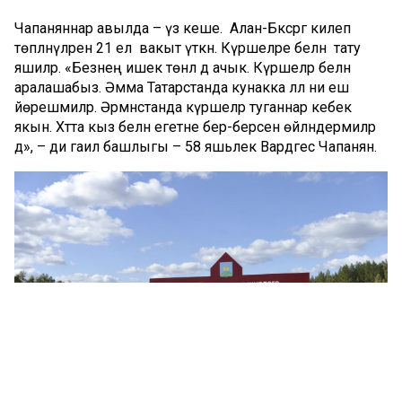
Чапаняннар авылда – үз кеше. Алан-Бәксәргә килеп
төпләнүләренә 21 ел вакыт үткән. Күршеләре белән тату
яшиләр. «Безнең ишек төнлә дә ачык. Күршеләр белән
аралашабыз. Әмма Татарстанда кунакка әллә ни еш
йөрешмиләр. Әрмәнстанда күршеләр туганнар кебек
якын. Хәтта кыз белән егетне бер-берсенә өйләндермиләр
дә», – ди гаилә башлыгы – 58 яшьлек Вардгес Чапанян.