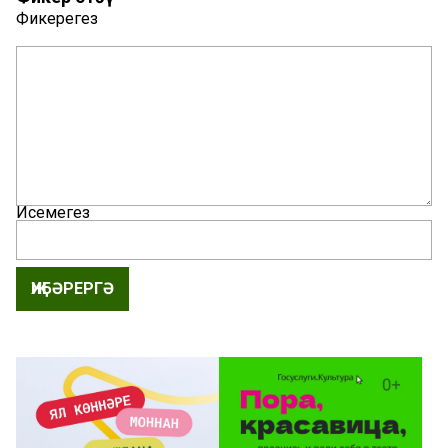
Фикерегез
Исемегез
ҖИБӘРЕРГӘ