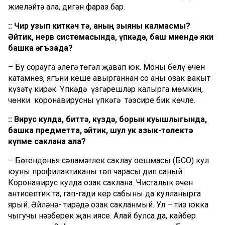
жиңеләйтә ала, дигән фараз бар.
:: Чир узып киткәч тә, аның зыяны калмасмы?
Әйтик, нерв системасында, үпкәдә, баш миендә яки
башка әгъзада?
– Бу сорауга әлегә төгәл җавап юк. Моны белү өчен
катамнез, ягъни кеше авырганнан соң аны озак вакыт
күзәтү кирәк. Үпкәдә үзгәрешләр калырга мөмкин,
чөнки коронавирусның үпкәгә тәэсире бик көчле.
:: Вирус кулда, биттә, күздә, борын куышлыгында,
башка предметта, әйтик, шул ук азык-төлектә
күпме саклана ала?
– Бөтендөнья сәламәтлек саклау оешмасы (БСО) кул
юуны профилактиканың төп чарасы дип саный.
Коронавирус кулда озак саклана. Чисталык өчен
антисептик та, гап-гади кер сабыны да кулланырга
ярый. Әйләнә- тирәдә озак сакланмый. Ул – тиз юкка
чыгучы нәзберек җан иясе. Алай булса да, кайбер