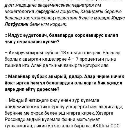
дәүләт медицина академиясенең педиатрия һәм
неонатология кафедрасы доценты, Казандагы беренче
балалар хастаханәсенең педиатрия бүлеге мөдире
Илдус
Лотфуллин
белән әңгәмә кордык.
:: Илдус Җәүдәтович, балаларда коронавирус килеп
чыгу очраклары күпме?
– Авыручыларның күбесе 18 яшьтән олырак. Балалар
барлык авырган кешеләрнең 4 – 7 процентын гына
тәшкил итә. Алай да тынычланырга иртәрәк әле.
:: Малайлар күбрәк авырый, диләр. Алар чирне ничек
йоктырган һәм ул балалардан олыларга бик җиңел
иярә дип әйтү дөресме?
– Мондый нәтиҗәгә килү өчен зур күләмле
эпидемиологик тикшеренү үткәрергә һәм, аз дигәндә,
берничә мең очрак белән эш итәргә кирәк. Хәзергә
Россиядә андый күләмле фәнни мәгълүмат
тупланмаган, ләкин ул эш алып барыла. АКШның CDC