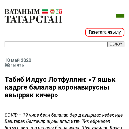
Газетага язылу
ЭЗЛӘҮ
10 май 2020
Җәмгыять
Табиб Илдус Лотфуллин: «7 яшькә
кадәрге балалар коронавирусны
авыррак кичерә»
COVID – 19 чире белән балалар бер дә авырмас кебек иде.
Баштарак белгеч­ләр шуны вәгъдә итте. Тик өйрәнелеп
бетмәгән чир яңа яклары беләна чыла. Шул уңайдан Казан