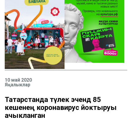
10 май 2020
Яңалыклар
Татарстанда тәүлек эчендә 85
кешенең коронавирус йоктыруы
ачыкланган