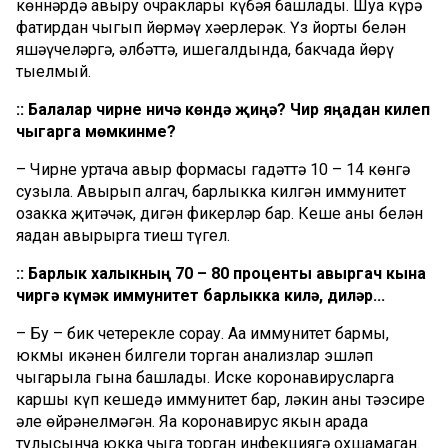
көннәрдә авыру очраклары күбәя башлады. Шуңа күрә
фатирдан чыгып йөрмәү хәерлерәк. Үз йорты белән
яшәүчеләргә, әлбәттә, ишегалдында, бакчада йөрү
тыелмый.
:: Балалар чирне ничә көндә җиңә? Чир яңадан килеп
чыгарга мөмкинме?
– Чирнең уртача авыр формасы гадәттә 10 – 14 көнгә
сузыла. Авырып алгач, барлыкка килгән иммунитет
озакка җитәчәк, дигән фикерләр бар. Кеше аның белән
яңадан авырырга тиеш түгел.
:: Барлык халыкның 70 – 80 проценты авыргач кына
чиргә күмәк иммунитет барлыкка килә, диләр...
– Бу – бик четерекле сорау. Аңа иммунитет бармы,
юкмы икәнен билгели торган анализлар эшләп
чыгарыла гына башлады. Иске коронавирусларга
каршы күп кешедә иммунитет бар, ләкин аның тәэсире
әле өйрәнелмәгән. Яңа коронавирус якын арада
тулысынча юкка чыга торган инфекциягә охшамаган.