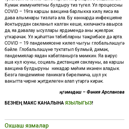
Күмәк иммунитетны булдыру тиз түгел. Ул процессны
COVID – 19га каршы вакцина барлыкка килү яисә яңа
дәва алымнары тизләтә ала. Бу көннәрдә инфекцияне
йоктырудан сакланып калган кеше, киләчәктә авырса
да, яңа дәвалау ысуллары ярдә­мен­дә аны җиңелрәк
үткәрәчәк. Ул җәһәттән табибларның тәҗрибәсе дә арта.
COVID – 19 пандемиясенең килеп чыгуы глобальләшүгә
бәйле. Глобальләшүне туктатып булмый, димәк,
пандемияләр яңадан кабатланыр­га мөмкин. Яңа вирус
аша кул юуның, социаль дистанция саклауның, аңа каршы
вакцина булдыруның никадәр мөһим икәнен аңладык.
Безгә пандемияне паникага бирелмичә, шул ук
вакытта чирнең җитдилеген аңлап үтәргә кирәк.
Әңгәмәдәш – Фәния Арсланова
БЕЗНЕҢ МАКС КАНАЛЫНА
ЯЗЫЛЫГЫЗ
!
Охшаш язмалар