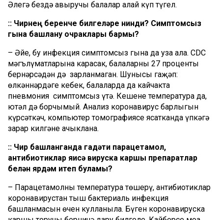
Әлегә бездә авыручы балалар алай күп түгел.
:: Чирнең беренче билгеләре нинди? Симптомсыз
гына башлану очраклары бармы?
– Әйе, бу инфекция симптомсыз гына да уза ала. CDC
мәгълүматларына карасак, балаларның 27 проценты
бернәрсәдән дә зарланмаган. Шунысы гаҗәп:
өлкәннәрдәге кебек, балаларда да кайчакта
пневмония симптомсыз үтә. Кешене температура да,
ютәл дә борчымый. Анализ коронавирус барлыгын
күрсәткәч, компьютер томографиясе ясатканда үпкәгә
зарар килгәне ачык­лана.
:: Чир башланганда гадәти парацетамол,
антибиотиклар яисә вируска каршы препаратлар
белән ярдәм итеп буламы?
– Парацетамолны температура төшерү, антибиотиклар
коронавирустан тыш бактериаль инфекция
башланмасын өчен кулланыла. Бүген коронавируска
каршы торучы берничә дару билгеле. Кайберсе моңа