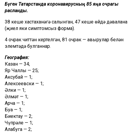
Бүген Татарстанда коронавирусның 85 яңа очрагы
расланды.
38 кеше хастаханәгә салынган, 47 кеше өйдә дәвалана
(җиңел яки симптомсыз форма).
4 очрак читтән кертелгән, 81 очрак — авырулар белән
элемтәдә булганнар.
География:
Казан — 34;
Яр Чаллы — 25;
Аксубай — 1;
Алексеевски — 1;
Әлки — 1;
Әлмәт — 1;
Арча — 1;
Буа — 1;
Биектау — 2;
Чүпрәле — 1;
Алабуга — 2;