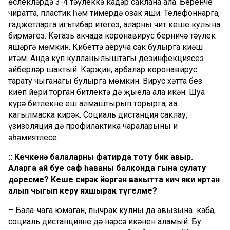
өслекләрдә 3-4 тәүлеккә кадәр саклана ала. Беренче
чиратта, пластик һәм тимердә озак яши. Телефоннарга,
гаджетларга игътибар итегез, аларны чит кеше кулына
бирмәгез. Кәгазь акчада коронавирус берничә тәүлек
яшәргә мөмкин. Кибеттә аеруча сак булырга киңәш
итәм. Анда күп кулланылыш­тагы дезинфекциясез
әйберләр шактый. Кәрҗин, арбалар коронавирус
тарату чыганагы булырга мөмкин. Вирус хәтта без
киеп йөри торган битлектә дә җыела ала икән. Шуңа
күрә битлекне еш алмаштырып торырга, аңа
кагылмаска кирәк. Социаль дистанция саклау,
үзизоляция дә профилактика чараларының иң
әһәмиятлесе.
:: Кечкенә балаларны фатирда тоту бик авыр.
Аларга ай буе саф һаваны балконда гына сулату
дөресме? Кеше сирәк йөргән вакытта кич яки иртән
алып чыгып керү яхшырак түгелме?
– Бала-чага юмаган, пычрак кулны да авызына каба,
социаль дистанциянең дә нәрсә икәнен аңламый. Бу