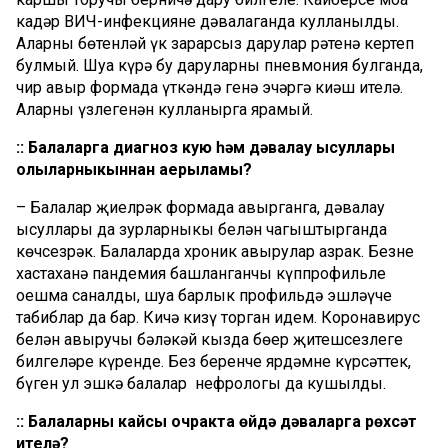
кадәр ВИЧ-инфекцияне дәвалаганда кулланылды.
Аларны бөтенләй үк зарарсыз дарулар рәтенә кертеп
булмый. Шуңа күрә бу даруларны пневмония булганда,
чир авыр формада үткәндә генә эчәргә киңәш ителә.
Аларны үзлегеңнән кулланырга ярамый.
:: Балаларга диагноз кую һәм дәвалау ысуллары
олыларныкыннан аерыламы?
– Балалар җиңелрәк формада авырганга, дәвалау
ысуллары да зурларныкы белән чагыштырганда
көчсезрәк. Балаларда хроник авырулар азрак. Безнең
хастаханә пандемия башланганчы күппрофильле
оешма саналды, шуңа барлык профильдә эшләүче
табиблар да бар. Кичә кизү торган идем. Коронавирус
белән авыручы бәләкәй кызда бөер җитешсезлеге
билгеләре күренде. Без беренче ярдәмне күрсәттек,
бүген ул эшкә балалар нефрологы да кушылды.
:: Балаларны кайсы очракта өйдә дәваларга рөхсәт
ителә?