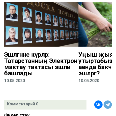
Эшләгәнне күрәләр:
Уңыш җыяб
Татарстанның Электрон
утыртабыз: 
мактау тактасы эшли
аенда бакчад
башлады
эшләргә?
10.05.2020
10.05.2020
Комментарий 0
Фикер өстәү