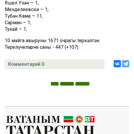
Яшел Үзән — 1;
Менделеевски — 1;
Түбән Кама — 11;
Сарман — 1;
Тукай — 1;
10 майга авыруның 1671 очрагы теркәлгән.
Терелүчеләрнең саны - 447 (+107).
Комментарий 0