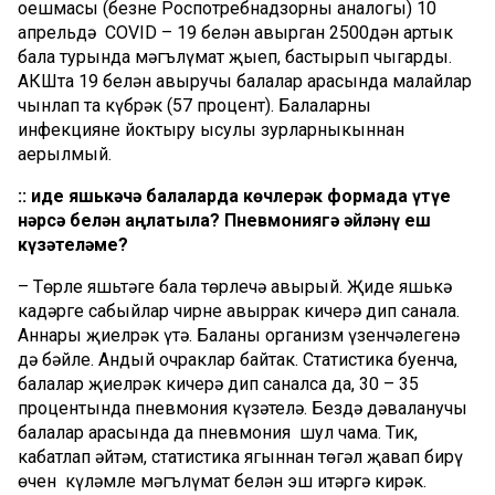
оешмасы (безнең Роспот­ребнадзорның аналогы) 10
апрельдә COVID – 19 белән авырган 2500дән артык
бала турында мәгълүмат җыеп, бастырып чыгарды.
АКШта 19 белән авыручы балалар арасында малайлар
чынлап та күбрәк (57 процент). Балаларның
инфекцияне йоктыру ысулы зурларныкыннан
аерылмый.
:: Җиде яшькәчә балаларда көчлерәк формада үтүе
нәрсә белән аңлатыла? Пневмониягә әйләнү еш
күзәтеләме?
– Төрле яшьтәге бала төрлечә авырый. Җиде яшькә
кадәрге сабыйлар чирне авыррак кичерә дип санала.
Аннары җиңелрәк үтә. Баланың организм үзенчәлегенә
дә бәйле. Андый очраклар байтак. Статистика буенча,
балалар җиңелрәк кичерә дип саналса да, 30 – 35
процентында пневмония күзәтелә. Бездә дәваланучы
балалар арасында да пневмония шул чама. Тик,
кабатлап әйтәм, статистика ягыннан төгәл җавап бирү
өчен күләмле мәгълүмат белән эш итәргә кирәк.