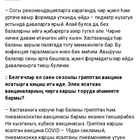
– Соңгы рекомендацияләргә караганда, чир җиңел һәм
уртача авыр формада үткәндә, өйдә – педиатр күзәтүе
астында дәваларга ярый. Алай булса да, без
балаларны өйгә җибәрергә әзер түгел әле. Чирнең
ничек дәвам итәчәген әйтү кыен. Хастаханәдә һәр
баланы аерым палатада тоту мөмкинлеге бар. Бу
инфекция таралмасын өчен бик мөһим. Авыручы
балалар саны арта башласа, җиңел формадагылар өйдә
дәваланырга тиеш булачак.
:: Белгечләр ел саен сезонлы грипптан вакцина
ясатырга киңәш итә иде. Элек ясаткан
вакциналарның чиргә каршы торуда әһәмияте
бармы?
– Хастаханәгә керүче һәр баланың грипптан һәм
пневмококктан вакцинасы бармы икәнен тикшерәбез.
Ни кызганыч, күбесе вакцинасыз. Гриппка каршы
ясалган вакцина COVID – 19дан сакламый,
пневмококка каршы ясалганы пневмониянең үтүен