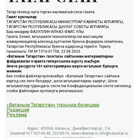
Татар телендә чыга торган иҗтимагый-сәяси газета.
Гамәлгә куючылар:
ТАТАРСТАН РЕСПУБЛИКАСЫ МИНИСТРЛАР КАБИНЕТЫ АППАРАТЫ,
ТАТАРСТАН РЕСПУБЛИКАСЫ ДӘҮЛӘТ СОВЕТЫ АППАРАТЫ.
Баш мөхәррир ФАЗУЛЛИН ИЛНАЗ ФАИС УЛЫ.
Газета Элемтә, мәгълүмати технологияләр һәм массакүләм
коммуникацияләр өлкәсендә күзәтчелек буенча федераль хезмәтенең
Татарстан Республикасы буенча идарәсендә теркәлгән. Теркәлү
таныклыгы: ПИ № ТУ16-01758, 23.08.2023.
«Ватаным Татарстан» газетасы сайтыннан материалларны
файдаланган очракта гиперссылка күрсәтү мәҗбүри.
Әлеге ресурста 16+ категорияләренә кергән мәгълүмат булырга
мөмкин.
Без cookie-файллар кулланабыз. «Ватаным Татарстан» сайтына
кергәндә сез әлеге белдерүгә, шәхси мәгълүматларны эшкәртүгә, Шәхси
мәгълүматлар турындагы сәясәткә һәм Конфиденциальлек сәясәте нигезендә
cookie файлларын куллануга ризалашасыз.
«Ватаным Татарстан» турында белешмә
Редакция
Реклама
Адрес: 420066, Казан ш., Декабристлар ур., 2 й.
Элемтә: 8 917 927-00-40, 222-09-70, www.vatantat.ru info@vatantat.ru