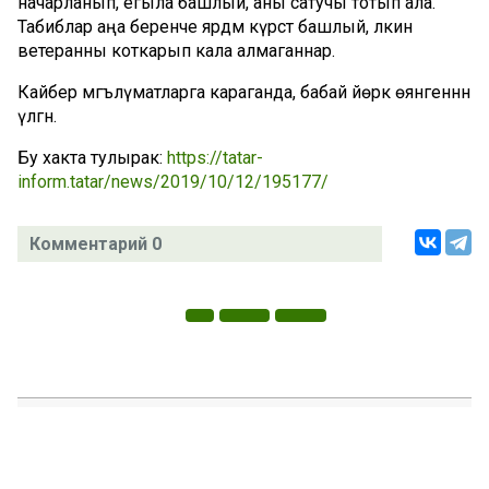
начарланып, егыла башлый, аны сатучы тотып ала.
Табиблар аңа беренче ярдәм күрсәтә башлый, ләкин
ветеранны коткарып кала алмаганнар.
Кайбер мәгълүматларга караганда, бабай йөрәк өянәгеннән
үлгән.
Бу хакта тулырак:
https://tatar-
inform.tatar/news/2019/10/12/195177/
Комментарий 0