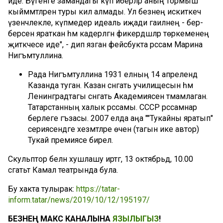
иде. Бүгенге замандагы күп әйберләр аның тормыш
кыйммәтләренә туры килә алмады. Ул безнең искиткеч
үзенчәлекле, күпмедер идеаль иҗади гаиләнең - бер-
берсен яраткан һәм кадерләгән фикердәшләр төркеменең
җитәкчесе иде", - дип язган фейсбукта рәссам Марина
Нигъмәтуллина.
Рада Нигъмәтуллина 1931 елның 14 апрелендә
Казанда туган. Казан сәнгать училищесын һәм
Ленинградтагы сәнгать Академиясен тәмамлаган.
Татарстанның халык рәссамы. СССР рәссамнар
берлеге әгъзасы. 2007 елда аңа ""Тукайны яратып"
сериясендәге хезмәтләре өчен (тагын ике автор)
Тукай премиясе бирелә.
Скульптор белән хушлашу иртәгә, 13 октябрьдә, 10.00
сәгатьтә Камал театрында була.
Бу хакта тулырак:
https://tatar-
inform.tatar/news/2019/10/12/195197/
БЕЗНЕҢ МАКС КАНАЛЫНА
ЯЗЫЛЫГЫЗ
!