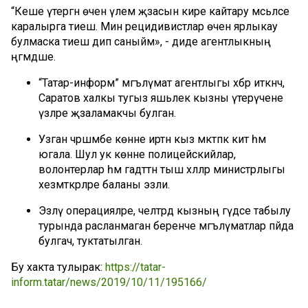
“Кеше үтергән өчен үлем җәзасын кире кайтару мәсьәләсе
каралырга тиеш. Мин рецидивистлар өчен ярлыкау
булмаска тиеш дип саныйм», - диде агентлыкның
әңгәмәдәше.
“Татар-информ” мәгълүмат агентлыгы хәбәр иткәнчә,
Саратов халкы тугыз яшьлек кызны үтерүчене
үзләре җәзаламакчы булган.
Узган чәршәмбе көнне иртән кыз мәктәпкә китә һәм
югала. Шул ук көнне полицейскийлар,
волонтерлар һәм гадәттән тыш хәлләр министрлыгы
хезмәткәрләре баланы эзли.
Эзләү операцияләре, челтәрдә кызның гәүдәсе табылу
турында расланмаган беренче мәгълүматлар пәйда
булгач, туктатылган.
Бу хакта тулырак:
https://tatar-
inform.tatar/news/2019/10/11/195166/