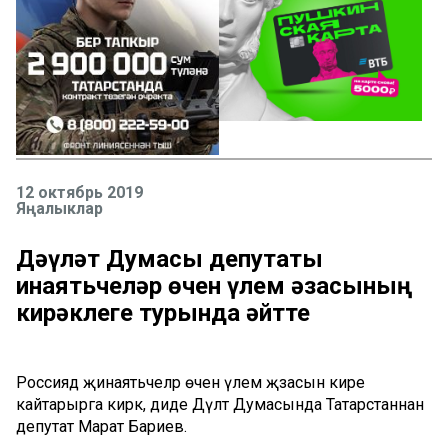
12 октябрь 2019
Яңалыклар
Дәүләт Думасы депутаты
җинаятьчеләр өчен үлем җәзасының
кирәклеге турында әйтте
Россиядә җинаятьчеләр өчен үлем җәзасын кире
кайтарырга кирәк, диде Дәүләт Думасында Татарстаннан
депутат Марат Бариев.