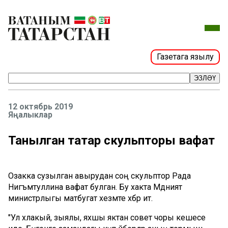
Газетага язылу
ЭЗЛӘҮ
12 октябрь 2019
Яңалыклар
Танылган татар скульпторы вафат
Озакка сузылган авырудан соң скульптор Рада
Нигъмәтуллина вафат булган. Бу хакта Мәдәният
министрлыгы матбугат хезмәте хәбәр итә.
"Ул әхлакый, зыялы, яхшы яктан совет чоры кешесе