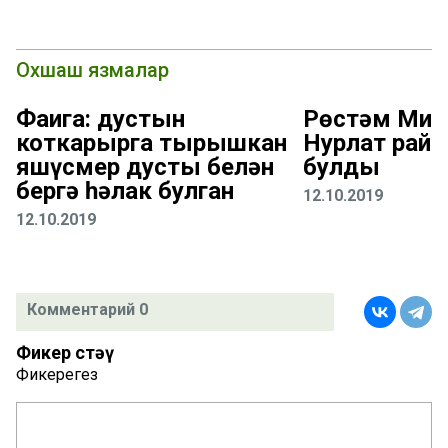
Охшаш язмалар
Фаҗига: дустын
Рөстәм Миң
коткарырга тырышкан
Нурлат рай
яшүсмер дусты белән
булды
бергә һәлак булган
12.10.2019
12.10.2019
Комментарий 0
Фикер өстәү
Фикерегез