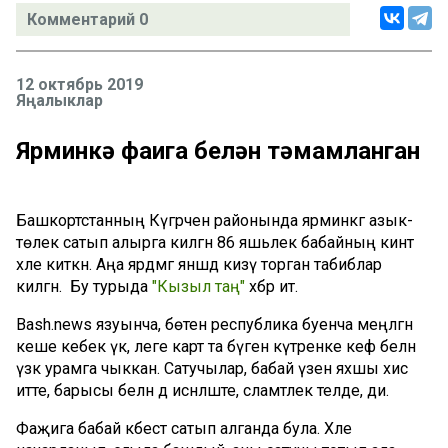
Комментарий 0
12 октябрь 2019
Яңалыклар
Ярминкә фаҗига белән тәмамланган
Башкортстанның Күгәрчен районында ярминкәгә азык-
төлек сатып алырга килгән 86 яшьлек бабайның кинәт
хәле киткән. Аңа ярдәмгә янәшәдә кизү торган табиблар
килгән. Бу турыда
"Кызыл таң"
хәбәр итә.
Bash.news язуынча, бөтен республика буенча меңләгән
кеше кебек үк, әлеге карт та бүген күтәренке кәеф белән
үзәк урамга чыккан. Сатучылар, бабай үзен яхшы хис
итте, барысы белән дә исәнләште, сәламәтлек теләде, ди.
Фаҗига бабай кәбестә сатып алганда була. Хәле