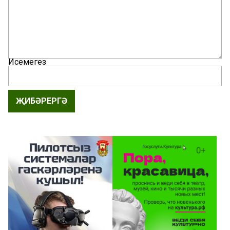
Исемегез
ҖИБӘРЕРГӘ