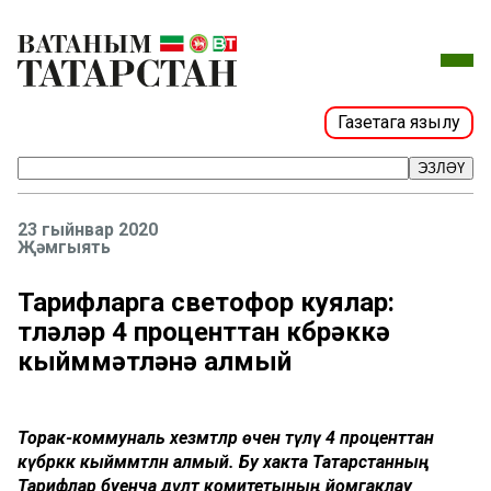
Газетага язылу
ЭЗЛӘҮ
23 гыйнвар 2020
Җәмгыять
Тарифларга светофор куялар:
түләүләр 4 проценттан күбрәккә
кыйммәтләнә алмый
Торак-коммуналь хезмәтләр өчен түләү 4 проценттан
күбрәккә кыйммәтләнә алмый. Бу хакта Татарстанның
Тарифлар буенча дәүләт комитетының йомгаклау