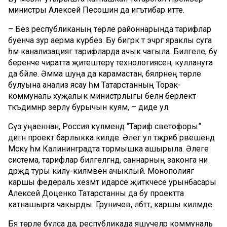
министры Алексей Песошин да игътибар итте.
– Без республиканың төрле районнарында тарифлар
буенча зур аерма күрәбез. Бу бигрәк тә эчәргә яраклы суга
һәм канализациягә тарифларда ачык чагыла. Билгеле, бу
беренче чиратта җитештерү технологиясенә, куллануга
да бәйле. Әмма шуңа да карамастан, бәяләрнең төрле
булуына анализ ясау һәм Татарстанның Торак-
коммуналь хуҗалык министрлыгы белән берлектә
тәкъдимнәр әзерләү бурычын куям, – диде ул.
Сүз уңаеннан, Россия күләмендә “Тариф светофоры”
дигән проект барлыкка килде. Әлегә ул тәҗрибә рәвешендә
Мәскәү һәм Калининградта тормышка ашырыла. Әлеге
система, тарифлар билгеләгәндә, саннарның законга ни
дәрәҗәдә туры килү-килмәвен ачыклый. Монополиягә
каршы федераль хезмәт идарәсе җитәкчесе урынбасары
Алексей Доценко Татарстанны да бу проектта
катнашырга чакырды. Груничев, әлбәттә, каршы килмәде.
Бәя төрле булса да, республикада яшәүчеләр коммуналь