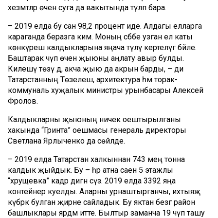
хезмәтләр өчен суга да вакытында түләп бара.
– 2019 елда бу сан 98,2 процент иде. Алдагы елларга
караганда беразга ким. Моның сәбәбе узган ел каты
көнкүреш калдыкларына яңача түләү кертелүгә бәйле.
Баштарак чүп өчен җыюны аңлату авыр булды.
Килешү төзү дә, акча җыю да акрын барды, – ди
Татарстанның Төзелеш, архитектура һәм торак-
коммуналь хуҗалык министры урынбасары Алексей
Фролов.
Калдыкларны җыюның ничек оештырылганы
хакында “Гринта” оешмасы генераль директоры
Светлана Ярлыченко да сөйләде.
– 2019 елда Татарстан халкыннан 743 мең тонна
калдык җыйдык. Бу – һәр атна саен 5 этажлы
“хрущевка” кадәр дигән сүз. 2019 елда 3392 яңа
контейнер куелды. Аларны урнаштырганчы, ихтыяҗ
күбрәк булган җирне сайладык. Бу яктан безгә район
башлыклары ярдәм итте. Былтыр заманча 19 чүп ташу