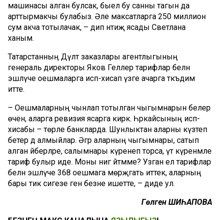
машинасы алган булсак, быел бу санны тагын да
арттырмакчы булабыз. Әле максатларга 250 миллион
сум акча тотылачак, – дип нәтиҗә ясады Светлана
ханым.
Татарстанның Дәүләт заказлары агентлыгының
генераль директоры Яков Геллер тарифлар белән
эшләүче оешмаларга исәп-хисап үзәге ачарга тәкъдим
итте.
– Оешмаларның чынлап тотылган чыгымнарын белер
өчен, аларга ревизия ясарга кирәк. Һәркайсының исәп-
хисабы – төрле банкларда. Шунлыктан аларны күзәтеп
бетерә дә алмыйлар. Әгәр аларның чыгымнары, сатып
алган әйберләре, салымнары күренеп торса, үтә күренмәле
тариф булыр иде. Моны нигә әйтәмме? Узган ел тарифлар
белән эшләүче 368 оешмага мөрәҗәгать иттек, аларның
бары тик сигезе генә безне ишетте, – диде ул.
Гөлгенә
ШИҺАПОВА