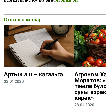
БЕЗНЕҢ МАКС КАНАЛЫНА
ЯЗЫЛЫГЫЗ
!
Охшаш язмалар
Артык эш – кәгазьгә
Агроном Хә
Моратов: «
23.01.2020
тәмле булсы
суны азрак 
кирәк»
23.01.2020