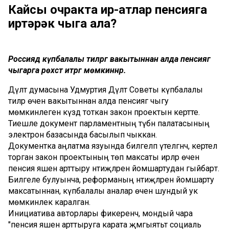
Кайсы очракта ир-атлар пенсияга
иртәрәк чыга ала?
Россиядә күпбалалы әтиләргә вакытыннан алда пенсиягә
чыгарга рөхсәт итәргә мөмкиннәр.
Дәүләт думасына Удмуртия Дәүләт Советы күпбалалы
әтиләр өчен вакытыннан алда пенсиягә чыгу
мөмкинлеген күздә тоткан закон проектын кертте.
Тиешле документ парламентның түбән палатасының
электрон базасында басылып чыккан.
Документка аңлатма язуында билгеләп үтелгәнчә, кертелә
торган закон проектының төп максаты ирләр өчен
пенсия яшен арттыру нәтиҗәләрен йомшартудан гыйбарәт.
Билгеле булуынча, реформаның нәтиҗәләрен йомшарту
максатыннан, күпбалалы аналар өчен шундый ук
мөмкинлек каралган.
Инициатива авторлары фикеренчә, мондый чара
"пенсия яшен арттыруга карата җәмгыятьтә социаль