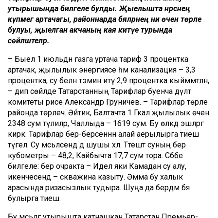
утырышында билгеле булды. Җыелышта нәрсәнең
күпмегә артачагы, районнарда бәяләрнең ни өчен төрле
булуы, җыелган акчаның кая китүе турында
сөйләштеләр.
– Быел 1 июльдән газга уртача тариф 3 процентка
артачак, җылылык энергиясе һәм канализация – 3,3
процентка, су белән тәэмин итү 2,9 процентка кыйммәтләнә,
– дип сөйләде Татарстанның Тарифлар буенча дәүләт
комитеты рәисе Александр Груничев. – Тарифлар төрле
районда төрлечә. Әйтик, Балтачта 1 Гкал җылылык өчен
2348 сум түлиләр, Чаллыда – 1619 сум. Бу өлкәдә эшләргә
кирәк. Тарифлар бер-берсеннән алай аерылырга тиеш
түгел. Су мәсьәләсендә дә шушы хәл. Тәтештә суның бер
кубометры – 48,2, Кайбычта 17,7 сум тора. Сәбәбе
билгеле: бер очракта – Идел яки Камадан су алу,
икенчесендә – скважина казыту. Әмма бу халык
арасында ризасызлык тудыра. Шуңа да бердәм бәя
булырга тиеш.
Бу мәсьәләгә утырышта катнашкан Татарстан Премьер-