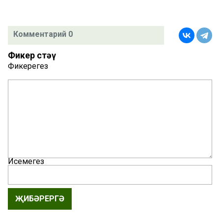
Комментарий 0
Фикер өстәү
Фикерегез
Исемегез
ҖИБӘРЕРГӘ