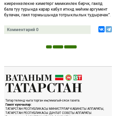
киеренкелекне киметергә мөмкинлек бирәчәк, гаиләдә
бала туу турында карар кабул иткәндә мөһим аргумент
булачак, гаилә тормышында тотрыклылык тудырачак”.
Комментарий 0
Татар телендә чыга торган иҗтимагый-сәяси газета.
Гамәлгә куючылар:
ТАТАРСТАН РЕСПУБЛИКАСЫ МИНИСТРЛАР КАБИНЕТЫ АППАРАТЫ,
ТАТАРСТАН РЕСПУБЛИКАСЫ ДӘҮЛӘТ СОВЕТЫ АППАРАТЫ.