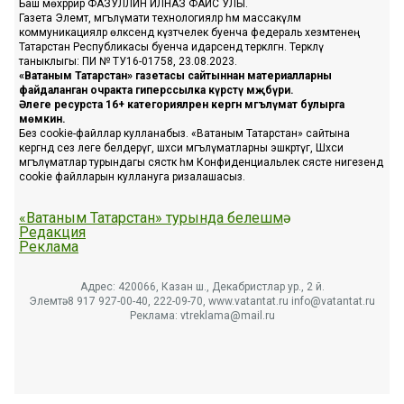
Баш мөхәррир ФАЗУЛЛИН ИЛНАЗ ФАИС УЛЫ.
Газета Элемтә, мәгълүмати технологияләр һәм массакүләм
коммуникацияләр өлкәсендә күзәтчелек буенча федераль хезмәтенең
Татарстан Республикасы буенча идарәсендә теркәлгән. Теркәлү
таныклыгы: ПИ № ТУ16-01758, 23.08.2023.
«Ватаным Татарстан» газетасы сайтыннан материалларны
файдаланган очракта гиперссылка күрсәтү мәҗбүри.
Әлеге ресурста 16+ категорияләренә кергән мәгълүмат булырга
мөмкин.
Без cookie-файллар кулланабыз. «Ватаным Татарстан» сайтына
кергәндә сез әлеге белдерүгә, шәхси мәгълүматларны эшкәртүгә, Шәхси
мәгълүматлар турындагы сәясәткә һәм Конфиденциальлек сәясәте нигезендә
cookie файлларын куллануга ризалашасыз.
«Ватаным Татарстан» турында белешмә
Редакция
Реклама
Адрес: 420066, Казан ш., Декабристлар ур., 2 й.
Элемтә: 8 917 927-00-40, 222-09-70, www.vatantat.ru info@vatantat.ru
Реклама: vtreklama@mail.ru