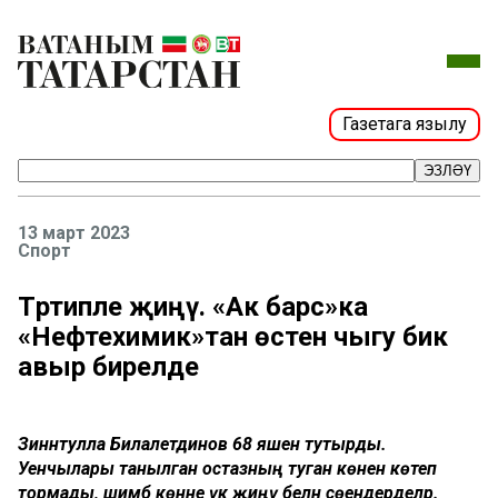
Газетага язылу
ЭЗЛӘҮ
13 март 2023
Спорт
Тәртипле җиңү. «Ак барс»ка
«Нефтехимик»тан өстен чыгу бик
авыр бирелде
Зиннәтулла Билалетдинов 68 яшен тутырды.
Уенчылары танылган остазның туган көнен көтеп
тормады, шимбә көнне үк җиңү белән сөендерделәр.