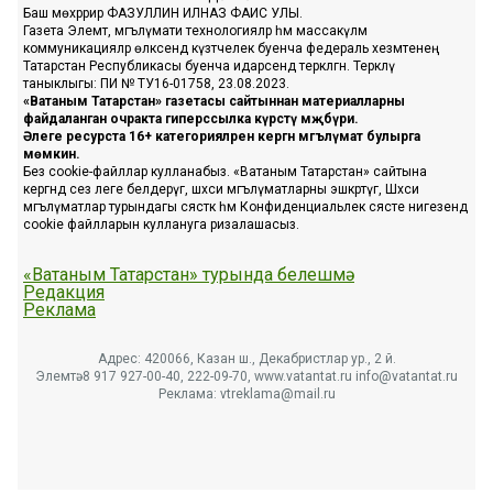
Баш мөхәррир ФАЗУЛЛИН ИЛНАЗ ФАИС УЛЫ.
Газета Элемтә, мәгълүмати технологияләр һәм массакүләм
коммуникацияләр өлкәсендә күзәтчелек буенча федераль хезмәтенең
Татарстан Республикасы буенча идарәсендә теркәлгән. Теркәлү
таныклыгы: ПИ № ТУ16-01758, 23.08.2023.
«Ватаным Татарстан» газетасы сайтыннан материалларны
файдаланган очракта гиперссылка күрсәтү мәҗбүри.
Әлеге ресурста 16+ категорияләренә кергән мәгълүмат булырга
мөмкин.
Без cookie-файллар кулланабыз. «Ватаным Татарстан» сайтына
кергәндә сез әлеге белдерүгә, шәхси мәгълүматларны эшкәртүгә, Шәхси
мәгълүматлар турындагы сәясәткә һәм Конфиденциальлек сәясәте нигезендә
cookie файлларын куллануга ризалашасыз.
«Ватаным Татарстан» турында белешмә
Редакция
Реклама
Адрес: 420066, Казан ш., Декабристлар ур., 2 й.
Элемтә: 8 917 927-00-40, 222-09-70, www.vatantat.ru info@vatantat.ru
Реклама: vtreklama@mail.ru