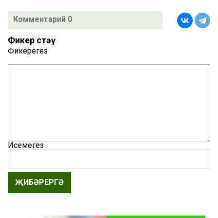
Комментарий 0
Фикер өстәү
Фикерегез
Исемегез
ҖИБӘРЕРГӘ