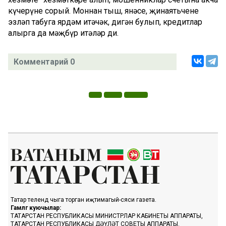
күчерүне сорый. Моннан тыш, янәсе, җинаятьчене
эзләп табуга ярдәм итәчәк, дигән булып, кредитлар
алырга да мәҗбүр итәләр ди.
Комментарий 0
Татар телендә чыга торган иҗтимагый-сәяси газета.
Гамәлгә куючылар:
ТАТАРСТАН РЕСПУБЛИКАСЫ МИНИСТРЛАР КАБИНЕТЫ АППАРАТЫ,
ТАТАРСТАН РЕСПУБЛИКАСЫ ДӘҮЛӘТ СОВЕТЫ АППАРАТЫ.