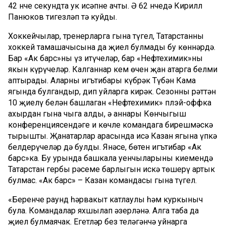
42 нче секундта ук исәпне ачты. Ә 62 нчедә Кирилл
Панюков тигезләп тә куйды.
Хоккейчылар, тренерларга гына түгел, Татарстанның
хоккей тамашачысына да җиңел булмады бу көннәрдә.
Бар «Ак барс»ны үз итүчеләр, бар «Нефтехимик»ны
якын күрүчеләр. Калганнар кем өчен җан атарга белми
аптырады. Аларның игътибары күбрәк Түбән Кама
ягында булгандыр, дип уйларга кирәк. Сезонны рәттән
10 җиңелү белән башлаган «Нефтехимик» плэй-оффка
ахырдан гына чыга алды, ә аннары Көнчыгыш
конференциясендәге иң көчле командага бирешмәскә
тырышты. Җанатарлар арасында исә Казан ягына үпкә
белдерүчеләр дә булды. Янәсе, бөтен игътибар «Ак
барс»ка. Бу урында башкала уенчыларының киемендә
Татарстан гербы рәсеме барлыгын искә төшерү артык
булмас. «Ак барс» – Казан командасы гына түгел.
«Беренче раунд һәрвакыт катлаулы һәм куркыныч
була. Командалар яхшылап әзерләнә. Алга таба да
җиңел булмаячак. Егетләр без теләгәнчә уйнарга