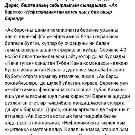
Дөрес, башта аның сабырлыгын сынадылар. «Ак
барс»ка «Нефтехимик»тан өстен чыгу бик авыр
бирелде.
«Ак барс»ның даими чемпионатта беренче урынны
алып, плэй-оффта «Нефтехимик» белән очрашасы
билгеле булгач, күпләр бу очрашуның ни белән
тәмамланасын алдан ук фаразлап куйды. Сериянең 4:0
исәбе белән тәмамланасын әйтүчеләр дә аз булмады.
«Кече туган» саналган Түбән Кама командасы «өлкән»
булып исәпләнгән Казанга дүртенче мәртәбә Гагарин
Кубогы отарга комачау итмәячәк, янәсе. «Ак барс»
хоккейчылары да шулай уйлаган, күрәсең. Беренче уен
«Нефтехимик» файдасына төгәлләнде. Түбән Каманың
яшь уенчыларына шул гына кирәк тә! Беренче җиңүдән
рухланган егетләр тәҗрибәле көндәшләренә суларга
да ирек бирмәде. Дөрес, кайчак артыгын да тырышып
аттылар. «Ак барс»та осталык һәм тәҗрибә белән
алдырырга ниятләсәләр, «Нефтехимик»та тизлек һәм
үҗәтлеккә өметләнделәр. Килеп чыкмаса, этешеп һәм