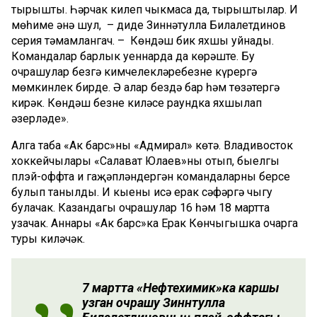
тырышты. Һәрчак килеп чыкмаса да, тырыштылар. Иң
мөһиме әнә шул, – диде Зиннәтулла Билалетдинов
серия тәмамлангач. – Көндәш бик яхшы уйнады.
Командалар барлык уеннарда да көрәште. Бу
очрашулар безгә кимчелекләребезне күрергә
мөмкинлек бирде. Ә алар бездә бар һәм төзәтергә
кирәк. Көндәш безне киләсе раундка яхшылап
әзерләде».
Алга таба «Ак барс»ны «Адмирал» көтә. Владивосток
хоккейчылары «Салават Юлаев»ны отып, быелгы
плэй-оффта иң гаҗәпләндергән командаларның берсе
булып танылды. Иң кыены исә ерак сәфәргә чыгу
булачак. Казандагы очрашулар 16 һәм 18 мартта
узачак. Аннары «Ак барс»ка Ерак Көнчыгышка очарга
туры киләчәк.
7 мартта «Нефтехимик»ка каршы
узган очрашу Зиннәтулла