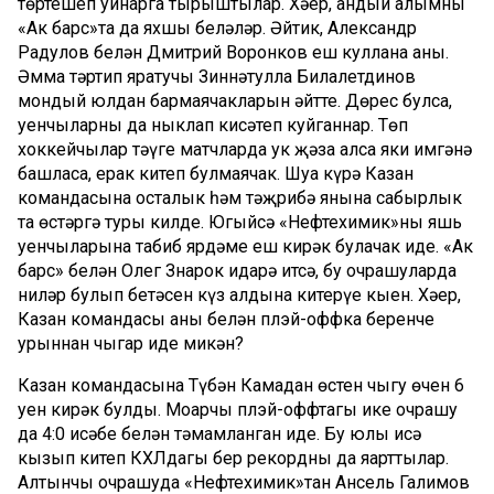
төртешеп уйнарга тырыштылар. Хәер, андый алымны
«Ак барс»та да яхшы беләләр. Әйтик, Александр
Радулов белән Дмитрий Воронков еш куллана аны.
Әмма тәртип яратучы Зиннәтулла Билалетдинов
мондый юлдан бармаячакларын әйтте. Дөрес булса,
уенчыларны да ныклап кисәтеп куйганнар. Төп
хоккейчылар тәүге матчларда ук җәза алса яки имгәнә
башласа, ерак китеп булмаячак. Шуңа күрә Казан
командасына осталык һәм тәҗрибә янына сабырлык
та өстәргә туры килде. Югыйсә «Нефтехимик»ның яшь
уенчыларына табиб ярдәме еш кирәк булачак иде. «Ак
барс» белән Олег Знарок идарә итсә, бу очрашуларда
ниләр булып бетәсен күз алдына китерүе кыен. Хәер,
Казан командасы аның белән плэй-оффка беренче
урыннан чыгар иде микән?
Казан командасына Түбән Камадан өстен чыгу өчен 6
уен кирәк булды. Моңарчы плэй-оффтагы ике очрашу
да 4:0 исәбе белән тәмамланган иде. Бу юлы исә
кызып китеп КХЛдагы бер рекордны да яңарттылар.
Алтынчы очрашуда «Нефтехимик»тан Ансель Галимов