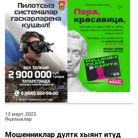
13 март 2023
Яңалыклар
Мошенниклар дәүләткә хыянәт итүдә