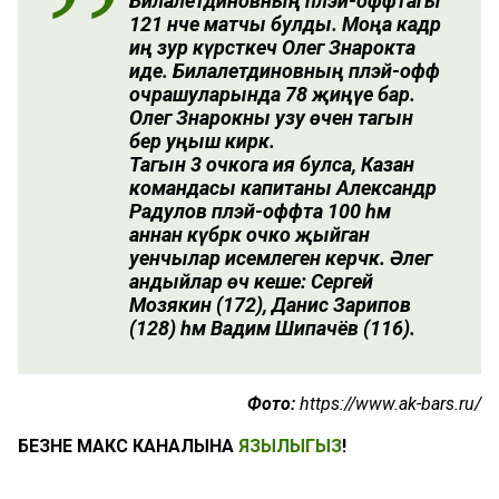
Билалетдиновның плэй-оффтагы
121 нче матчы булды. Моңа кадәр
иң зур күрсәткеч Олег Знарокта
иде. Билалетдиновның плэй-офф
очрашуларында 78 җиңүе бар.
Олег Знарокны узу өчен тагын
бер уңыш кирәк.
Тагын 3 очкога ия булса, Казан
командасы капитаны Александр
Радулов плэй-оффта 100 һәм
аннан күбрәк очко җыйган
уенчылар исемлегенә керәчәк. Әлегә
андыйлар өч кеше: Сергей
Мозякин (172), Данис Зарипов
(128) һәм Вадим Шипачёв (116).
Фото:
https://www.ak-bars.ru/
БЕЗНЕҢ МАКС КАНАЛЫНА
ЯЗЫЛЫГЫЗ
!