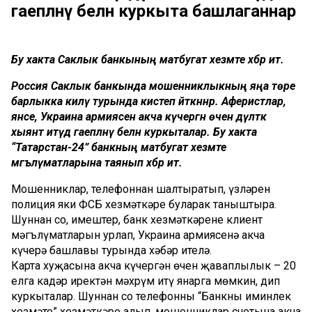
гаепләнү белән куркыта башлаганнар
Бу хакта Саклык банкының матбугат хезмәте хәбәр итә.
Россия Саклык банкында мошенниклыкның яңа төре
барлыкка килү турында кисәтеп әйткәннәр. Аферистлар,
янәсе, Украина армиясенә акча күчергән өчен дәүләткә
хыянәт итүдә гаепләнү белән куркыталар. Бу хакта
“Татарстан-24” банкның матбугат хезмәте
мәгълүматларына таянып хәбәр итә.
Мошенниклар, телефоннан шалтыратып, үзләрен
полиция яки ФСБ хезмәткәре буларак таныштыра.
Шуннан соң, имештер, банк хезмәткәренең клиент
мәгълүматларын урлап, Украина армиясенә акча
күчерә башлавы турында хәбәр ителә.
Карта хуҗасына акча күчергән өчен җаваплылык – 20
елга кадәр иректән мәхрүм итү янарга мөмкин, дип
куркыталар. Шуннан соң телефонны “Банкның иминлек
хезмәте” хезмәткәре алып, мошенниклар счетына акча