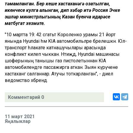
тәмамланган. Бер кеше хастаханәгә озатылган,
икенчесе кулга алынган, дип хәбәр итә Россия Эчке
эшләр министрлыгының Казан буенча идарәсе
матбугат хезмәте.
"10 мартта 19: 42 сәгатьтә Короленко урамы 21 йорт
янында Hyundai һәм KIA автомобильләре бәрелешкән. Юл-
транспорт һәлакате катнашучылары арасында
конфликт килеп чыккан. Нәтиҗәдә, Hyundai машинасы
шоферының танышы газ пистолетыннан KIA
автомобилендәге пассажирга аткан. Зыян күрүчене
хастаханәгә салганнар. Атучы тоткарланган", - диелә
ведомство хәбәрендә.
Комментарий 0
11 март 2021
Яңалыклар