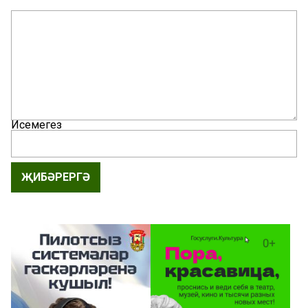
Исемегез
ҖИБӘРЕРГӘ