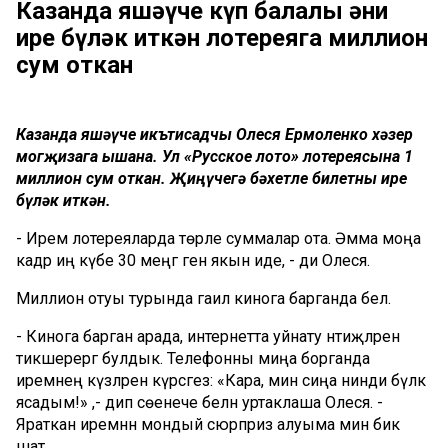
Казанда яшәүче күп балалы әни
ире бүләк иткән лотереяга миллион
сум откан
Казанда яшәүче икътисадчы Олеся Ермоленко хәзер
могҗизага ышана. Ул «Русское лото» лотереясына 1
миллион сум откан. Җиңүчегә бәхетле билетны ире
бүләк иткән.
- Ирем лотереяларда төрле суммалар ота. Әмма моңа
кадәр иң күбе 30 меңгә генә якын иде, - ди Олеся.
Миллион отуы турында гаилә кинога барганда белә.
- Кинога барган арада, интернетта уйнату нәтиҗәләрен
тикшерергә булдык. Телефонны миңа борганда
иремнең күзләрен күрсәгез: «Кара, мин сиңа нинди бүләк
ясадым!» ,- дип сөенече белән уртаклаша Олеся. -
Яраткан иремнән мондый сюрприз алуыма мин бик
шат.