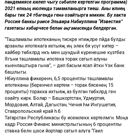
пандемиясе килеп чыгу сәбәпле кертелгән программа)
2021 елның июлендә тәмамланырга тиеш. Аны илнең
бары тик 24 төбәгендә генә озайтырга мөмкин. Бу хакта
Россия банкы рәисе Эльвира Нәбиуллина “Известия”
газетасы хәбәрчесе белән әңгәмәсендә белдергән.
“Ташламалы ипотеканың тискәре нәтиҗәләре пәйда булды:
арзанлы ипотекага ихтыяҗ иң элек бәя үсүгә китерә –
кайбер төбәкләрдә нәкъ менә шундый күренешне күзәтәбез.
Ягъни ташламалы ипотека торак сатып алуны
кыенлаштыра гына”, – дип басым ясап әйткән Үзәк банк
башлыгы.
Нәбиуллина фикеренчә, 6,5 процентлы ташламалы
ипотеканы (беренчел кертем – торак бәясенең 15
проценты) торакка ихтыяҗ аз булган төбәкләрдә генә
озайту кирәк. Болар – Башкортстан, Удмуртия,
Мордовия, Алтай, Дагыстан, Чечня һәм Ингушетия,
Ставропольский край һ.б.
Татарстан Республикасы бу исемлеккә кертелмәгән. Моңа
кадәр Россия Финанс министрлыгының 6 процентлы
ставка белән шәхси йортлар сатып алуга “Гаилә