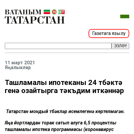
Газетага язылу
ЭЗЛӘҮ
11 март 2021
Яңалыклар
Ташламалы ипотеканы 24 төбәктә
генә озайтырга тәкъдим иткәннәр
Татарстан мондый төбәкләр исемлегенә кертелмәгән.
Яңа йортлардан торак сатып алуга 6,5 процентлы
ташламалы ипотека программасы (коронавирус