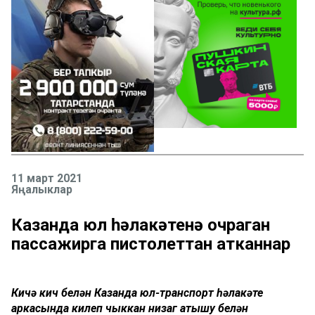
11 март 2021
Яңалыклар
Казанда юл һәлакәтенә очраган
пассажирга пистолеттан атканнар
Кичә кич белән Казанда юл-транспорт һәлакәте
аркасында килеп чыккан низаг атышу белән