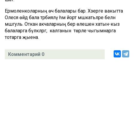
Ермоленколарның өч балалары бар. Хәзерге вакытта
Олеся өйдә бала тәрбияләү һәм йорт мәшәкатьләре белән
мәшгуль. Откан акчаларның бер өлешен хатын-кыз
балаларга бүләкләргә, ә калганын төрле чыгымнарга
тотарга җыена.
Комментарий 0