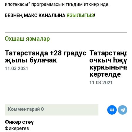
ипотекасы” программасын тәкъдим иткәннәр иде.
БЕЗНЕҢ МАКС КАНАЛЫНА
ЯЗЫЛЫГЫЗ
!
Охшаш язмалар
Татарстанда +28 градус
Татарстанд
җылы булачак
очкыч һөҗүм
куркынычы
11.03.2021
кертелде
11.03.2021
Комментарий 0
Фикер өстәү
Фикерегез