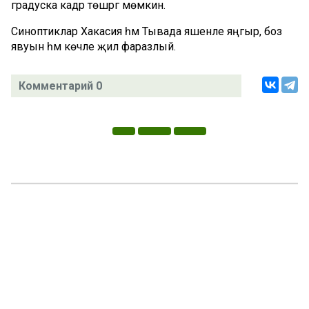
градуска кадәр төшәргә мөмкин.
Синоптиклар Хакасия һәм Тывада яшенле яңгыр, боз
явуын һәм көчле җил фаразлый.
Комментарий 0
Татар телендә чыга торган иҗтимагый-сәяси газета.
Гамәлгә куючылар:
ТАТАРСТАН РЕСПУБЛИКАСЫ МИНИСТРЛАР КАБИНЕТЫ АППАРАТЫ,
ТАТАРСТАН РЕСПУБЛИКАСЫ ДӘҮЛӘТ СОВЕТЫ АППАРАТЫ.