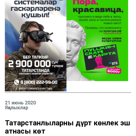
21 июнь 2020
Яңалыклар
Татарстанлыларны дүрт көнлек эш
атнасы көтә