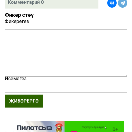
Комментарий 0
Фикер өстәү
Фикерегез
Исемегез
ҖИБӘРЕРГӘ