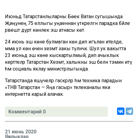
Июньдә Татарстанлыларны Бөек Ватан сугышында
Җиңүнең 75 еллыгы уңаеннан үткәрелгән парадка бәйле
рәвештә дүрт көнлек эш атнасы көтә.
24 июнь эш көне булмаган көн дип игълан ителде,
әмма ул көн өчен хезмәт хакы түләнәчәк. Шул ук вакытта
23 июньдә эш көне кыскартылмый, дип ачыклык
керттеләр Татарстан Хезмәт, халыкны эш белән тәэмин итү
һәм социаль яклау министрлыгында.
Татарстанда яшәүчеләр гаскәрләр һәм техника парадын
«ТНВ Татарстан — Яңа гасыр» телеканалы яки
интернетта карый алачак.
Комментарий 0
21 июнь 2020
Яңалыклар