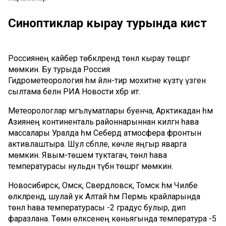
Синоптиклар кырау турында кисәтә
Россиянең кайбер төбәкләрендә төнлә кырау төшәргә
мөмкин. Бу турыда Россия
Гидрометеорология һәм әйләнә-тирә мохитне күзәтү үзәгенә
сылтама белән РИА Новости хәбәр итә.
Метеорологлар мәгълүматлары буенча, Арктикадан һәм
Азиянең континенталь районнарыннан килгән һава
массалары Уралда һәм Себердә атмосфера фронтын
активлаштыра. Шул сәбәпле, көчле яңгыр яварга
мөмкин. Явым-төшем туктагач, төнлә һава
температурасы нульдән түбән төшәргә мөмкин.
Новосибирск, Омск, Свердловск, Томск һәм Чиләбе
өлкәләрендә, шулай ук Алтай һәм Пермь крайларында
төнлә һава температурасы -2 градус булыр, дип
фаразлана. Төмән өлкәсенең көньягында температура -5