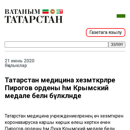
Газетага язылу
ЭЗЛӘҮ
21 июнь 2020
Яңалыклар
Татарстан медицина хезмәткәрләре
Пирогов ордены һәм Крымский
медале белән бүләкләнде
Татарстан медицина учреждениеләренең өч хезмәткәрен
коронавируска каршы көрәшкә өлеш керткән өчен
Пирогов ордены һәм Лука Крымский медале белән