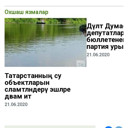
Охшаш язмалар
Дәүләт Дума
депутатлары
бюллетенендә
партия урын
21.06.2020
Татарстанның су
объектларын
сәламәтләндерү эшләре
дәвам итә
21.06.2020