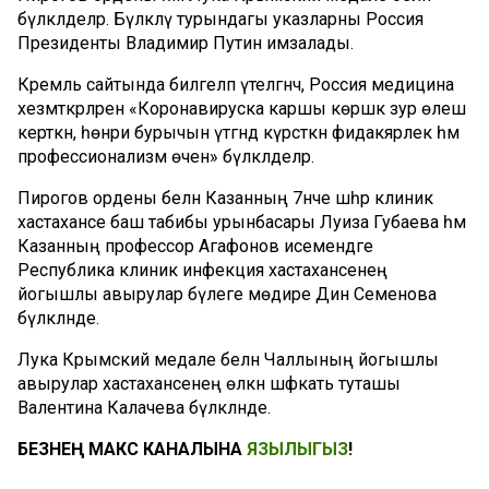
бүләкләделәр. Бүләкләү турындагы указларны Россия
Президенты Владимир Путин имзалады.
Кремль сайтында билгеләп үтелгәнчә, Россия медицина
хезмәткәрләрен «Коронавируска каршы көрәшкә зур өлеш
керткән, һөнәри бурычын үтәгәндә күрсәткән фидакярлек һәм
профессионализм өчен» бүләкләделәр.
Пирогов ордены белән Казанның 7нче шәһәр клиник
хастаханәсе баш табибы урынбасары Луиза Губаева һәм
Казанның профессор Агафонов исемендәге
Республика клиник инфекция хастаханәсенең
йогышлы авырулар бүлеге мөдире Динә Семенова
бүләкләнде.
Лука Крымский медале белән Чаллының йогышлы
авырулар хастаханәсенең өлкән шәфкать туташы
Валентина Калачева бүләкләнде.
БЕЗНЕҢ МАКС КАНАЛЫНА
ЯЗЫЛЫГЫЗ
!