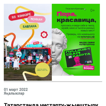
01 март 2022
Яңалыклар
Татарстанда чистарту-җыештыру