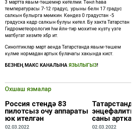
3 мартта явым-төшемнәр көтелми. Төнлә һава
температурасы 7-12 градус, ә урыны белән 17 градус
салкын булырга мөмкин. Көндез 0 градустан -5
градуска кадәр салкын булуы көтелә. Бу хакта Татарстан
Гидрометеорология һәм әйләнә-тирә мохитне күзәтү үзәге
матбугат хезмәте хәбәр итә.
Синоптиклар март аенда Татарстанда явым-төшем
күләме нормадан артык булачагы хакында кисәтә.
БЕЗНЕҢ МАКС КАНАЛЫНА
ЯЗЫЛЫГЫЗ
!
Охшаш язмалар
Россия өстендә 83
Татарстанда
пилотсыз очу аппараты
энцефалиты
юк ителгән
саны арткан
02.03.2022
02.03.2022