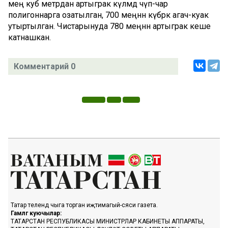
мең куб метрдан артыграк күләмдә чүп-чар
полигоннарга озатылган, 700 меңнән күбрәк агач-куак
утыртылган. Чистарынуда 780 меңнән артыграк кеше
катнашкан.
Комментарий 0
Татар телендә чыга торган иҗтимагый-сәяси газета.
Гамәлгә куючылар:
ТАТАРСТАН РЕСПУБЛИКАСЫ МИНИСТРЛАР КАБИНЕТЫ АППАРАТЫ,