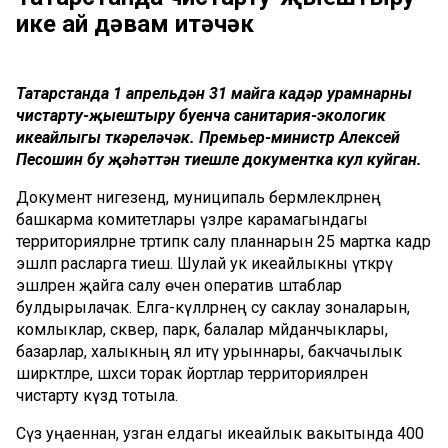
ике ай дәвам итәчәк
Татарстанда 1 апрельдән 31 майга кадәр урамнарны
чистарту-җыештыру буенча санитария-экологик
икеайлыгы үткәреләчәк. Премьер-министр Алексей
Песошин бу җәһәттән тиешле документка кул куйган.
Документ нигезендә, муниципаль берәмлекләрнең
башкарма комитетлары үзләре карамагындагы
территорияләрне тәртипкә салу планнарын 25 мартка кадәр
эшләп расларга тиеш. Шулай ук икеайлыкны үткәрү
эшләрен җайга салу өчен оператив штаблар
булдырылачак. Елга-күлләрнең су саклау зоналарын,
комлыклар, сквер, парк, балалар мәйданчыклары,
базарлар, халыкның ял итү урыннары, бакчачылык
ширкәтләре, шәхси торак йортлар территорияләрен
чистарту күздә тотыла.
Сүз уңаеннан, узган елдагы икеайлык вакытында 400