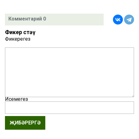
Комментарий 0
Фикер өстәү
Фикерегез
Исемегез
ҖИБӘРЕРГӘ