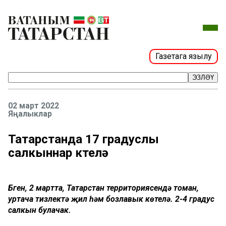
Газетага язылу
ЭЗЛӘҮ
02 март 2022
Яңалыклар
Татарстанда 17 градуслы
салкыннар көтелә
Бүген, 2 мартта, Татарстан территориясендә томан,
уртача тизлектә җил һәм бозлавык көтелә. 2-4 градус
салкын булачак.