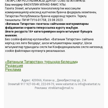
ТАТАРСТАН РЕСПУБЛИКАСЫ ДӘҮЛӘТ СОВЕТЫ АППАРАТЫ.
Баш мөхәррир ФАЗУЛЛИН ИЛНАЗ ФАИС УЛЫ.
Газета Элемтә, мәгълүмати технологияләр һәм массакүләм
коммуникацияләр өлкәсендә күзәтчелек буенча федераль хезмәтенең
Татарстан Республикасы буенча идарәсендә теркәлгән. Теркәлү
таныклыгы: ПИ № ТУ16-01758, 23.08.2023.
«Ватаным Татарстан» газетасы сайтыннан материалларны
файдаланган очракта гиперссылка күрсәтү мәҗбүри.
Әлеге ресурста 16+ категорияләренә кергән мәгълүмат булырга
мөмкин.
Без cookie-файллар кулланабыз. «Ватаным Татарстан» сайтына
кергәндә сез әлеге белдерүгә, шәхси мәгълүматларны эшкәртүгә, Шәхси
мәгълүматлар турындагы сәясәткә һәм Конфиденциальлек сәясәте нигезендә
cookie файлларын куллануга ризалашасыз.
«Ватаным Татарстан» турында белешмә
Редакция
Реклама
Адрес: 420066, Казан ш., Декабристлар ур., 2 й.
Элемтә: 8 917 927-00-40, 222-09-70, www.vatantat.ru info@vatantat.ru
Реклама: vtreklama@mail.ru