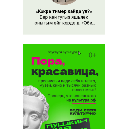
«Кәкре тимер кайда ул?»
Бер көн тугыз яшьлек
оныгым өйгә керде дә: «Әби,
безнең кәкре тимер кайда
ул?» – дип сорады.