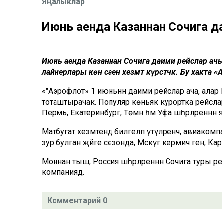
Яңалыклар
Июнь аенда Казаннан Сочига д
Июнь аенда Казаннан Сочига даими рейслар ачы
лайнерлары көн саен хезмәт күрсәтәчәк. Бу хакта 
«"Аэрофлот» 1 июньнән даими рейслар ача, алар
тоташтырачак. Популяр көньяк курортка рейслар
Пермь, Екатеринбург, Төмән һәм Уфа шәһәрләреннән я
Матбугат хезмәтендә билгеләп үтүләренчә, авиа
зур булган җәйге сезонда, Мәскәүгә кермичә генә, К
Моннан тыш, Россия шәһәрләреннән Сочига туры ре
компаниядә.
Комментарий 0