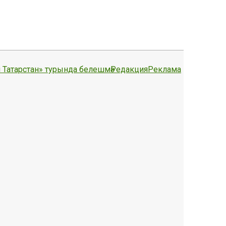
 Татарстан» турында белешмә
Редакция
Реклама