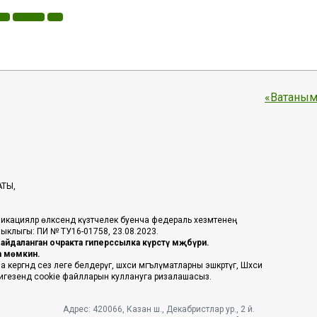
«Ватаным
АТЫ,
икацияләр өлкәсендә күзәтчелек буенча федераль хезмәтенең
таныклыгы: ПИ № ТУ16-01758, 23.08.2023.
йдаланган очракта гиперссылка күрсәтү мәҗбүри.
га мөмкин.
ргәндә сез әлеге белдерүгә, шәхси мәгълүматларны эшкәртүгә, Шәхси
 нигезендә cookie файлларын куллануга ризалашасыз.
Адрес: 420066, Казан ш., Декабристлар ур., 2 й.