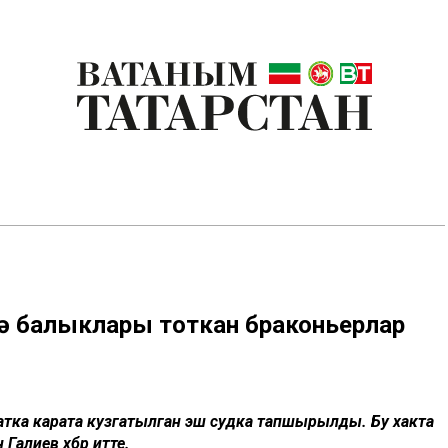
гә балыклары тоткан браконьерлар
-атка карата кузгатылган эш судка тапшырылды. Бу хакта
алиев хәбәр итте.