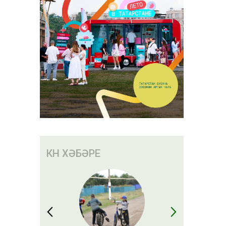
иләсе
торышы
КӨН ХӘБӘРЕ
ын