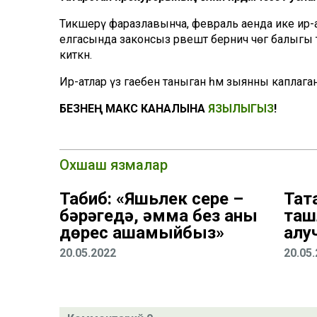
Тикшерү фаразлавынча, февраль аенда ике и
елгасында законсыз рәвештә берничә чөгә балыгы
киткән.
Ир-атлар үз гаебен таныган һәм зыянны каплаг
БЕЗНЕҢ МАКС КАНАЛЫНА
ЯЗЫЛЫГЫЗ
!
Охшаш язмалар
Табиб: «Яшьлек сере –
Тат
бәрәңгедә, әмма без аны
таш
дөрес ашамыйбыз»
алу
20.05.2022
20.05