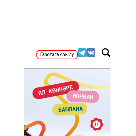
Газетага язылу