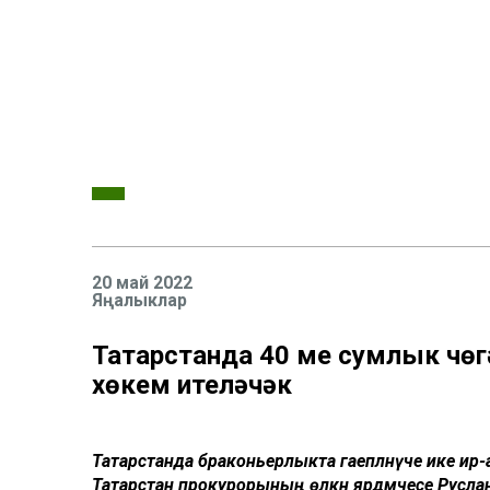
20 май 2022
Яңалыклар
Татарстанда 40 мең сумлык чө
хөкем ителәчәк
Татарстанда браконьерлыкта гаепләнүче ике ир
Татарстан прокурорының өлкән ярдәмчесе Руслан Г