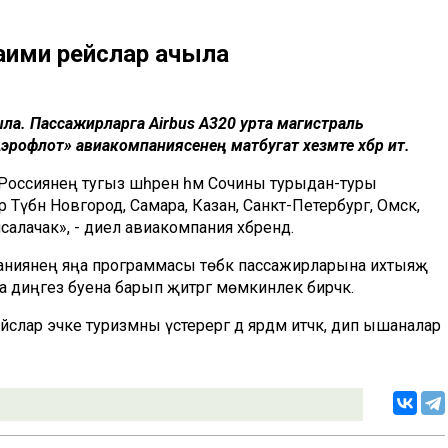
аими рейслар ачыла
ла. Пассажирларга Airbus A320 урта магистраль
«Аэрофлот» авиакомпаниясенең матбугат хезмәте хәбәр итә.
 Россиянең тугыз шәһәрен һәм Сочины турыдан-туры
 Түбән Новгород, Самара, Казан, Санкт-Петербург, Омск,
салачак», - диелә авиакомпания хәбәрендә.
компаниянең яңа программасы төбәк пассажирларына ихтыяҗ
ара диңгез буена барып җитәргә мөмкинлек бирәчәк.
йслар эчке туризмны үстерергә дә ярдәм итәчәк, дип ышаналар