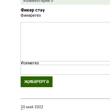
Комментарий 0
Фикер өстәү
Фикерегез
Исемегез
ҖИБӘРЕРГӘ
20 май 2022