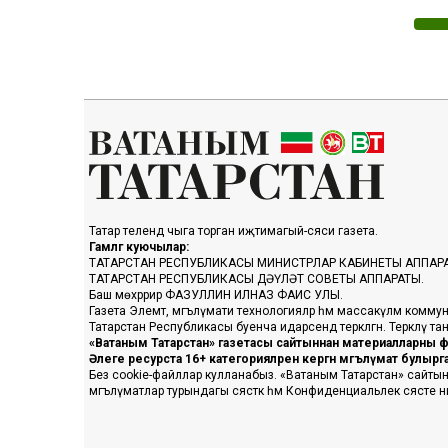
Татар телендә чыга торган иҗтимагый-сәяси газета.
Гамәлгә куючылар:
ТАТАРСТАН РЕСПУБЛИКАСЫ МИНИСТРЛАР КАБИНЕТЫ АППАР
ТАТАРСТАН РЕСПУБЛИКАСЫ ДӘҮЛӘТ СОВЕТЫ АППАРАТЫ.
Баш мөхәррир ФАЗУЛЛИН ИЛНАЗ ФАИС УЛЫ.
Газета Элемтә, мәгълүмати технологияләр һәм массакүләм коммун
Татарстан Республикасы буенча идарәсендә теркәлгән. Теркәлү 
«Ватаным Татарстан» газетасы сайтыннан материалларны фа
Әлеге ресурста 16+ категорияләренә кергән мәгълүмат булыр
Без cookie-файллар кулланабыз. «Ватаным Татарстан» сайтына ке
мәгълүматлар турындагы сәясәткә һәм Конфиденциальлек сәясәте