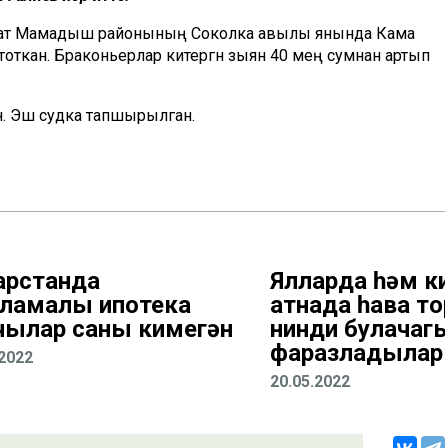
р-ат Мамадыш районының Соколка авылы янында Кама
 тоткан. Браконьерлар китергән зыян 40 мең сумнан артып
ан. Эш судка тапшырылган.
арстанда
Ялларда һәм к
ламалы ипотека
атнада һава 
чылар саны кимегән
нинди булачаг
фаразладылар
.2022
20.05.2022