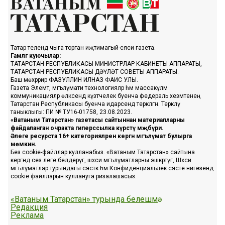
Татар телендә чыга торган иҗтимагый-сәяси газета.
Гамәлгә куючылар:
ТАТАРСТАН РЕСПУБЛИКАСЫ МИНИСТРЛАР КАБИНЕТЫ АППАРАТЫ,
ТАТАРСТАН РЕСПУБЛИКАСЫ ДӘҮЛӘТ СОВЕТЫ АППАРАТЫ.
Баш мөхәррир ФАЗУЛЛИН ИЛНАЗ ФАИС УЛЫ.
Газета Элемтә, мәгълүмати технологияләр һәм массакүләм
коммуникацияләр өлкәсендә күзәтчелек буенча федераль хезмәтенең
Татарстан Республикасы буенча идарәсендә теркәлгән. Теркәлү
таныклыгы: ПИ № ТУ16-01758, 23.08.2023.
«Ватаным Татарстан» газетасы сайтыннан материалларны
файдаланган очракта гиперссылка күрсәтү мәҗбүри.
Әлеге ресурста 16+ категорияләренә кергән мәгълүмат булырга
мөмкин.
Без cookie-файллар кулланабыз. «Ватаным Татарстан» сайтына
кергәндә сез әлеге белдерүгә, шәхси мәгълүматларны эшкәртүгә, Шәхси
мәгълүматлар турындагы сәясәткә һәм Конфиденциальлек сәясәте нигезендә
cookie файлларын куллануга ризалашасыз.
«Ватаным Татарстан» турында белешмә
Редакция
Реклама