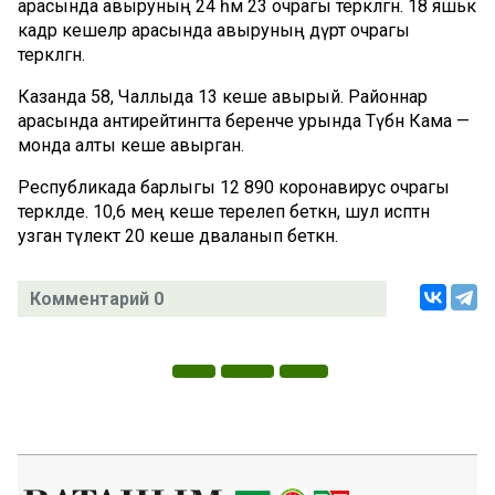
арасында авыруның 24 һәм 23 очрагы теркәлгән. 18 яшькә
кадәр кешеләр арасында авыруның дүрт очрагы
теркәлгән.
Казанда 58, Чаллыда 13 кеше авырый. Районнар
арасында антирейтингта беренче урында Түбән Кама —
монда алты кеше авырган.
Республикада барлыгы 12 890 коронавирус очрагы
теркәлде. 10,6 мең кеше терелеп беткән, шул исәптән
узган тәүлектә 20 кеше дәваланып беткән.
Комментарий 0