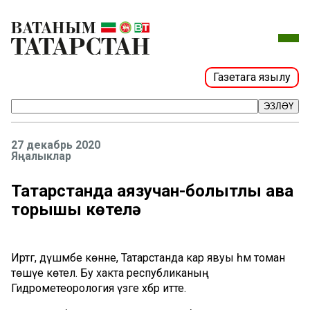
Газетага язылу
ЭЗЛӘҮ
27 декабрь 2020
Яңалыклар
Татарстанда аязучан-болытлы һава
торышы көтелә
Иртәгә, дүшәмбе көнне, Татарстанда кар явуы һәм томан
төшүе көтелә. Бу хакта республиканың
Гидрометеорология үзәге хәбәр итте.