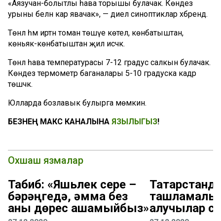
«Аязучан-болытлы һава торышы булачак. Көндез
урыны белән кар явачак», — диелә синоптиклар хәбәрендә.
Төнлә һәм иртән томан төшүе көтелә, көнбатыштан,
көньяк-көнбатыштан җил исәчәк.
Төнлә һава температурасы 7-12 градус салкын булачак.
Көндез термометр баганалары 5-10 градуска кадәр
төшәчәк.
Юлларда бозлавык булырга мөмкин.
БЕЗНЕҢ МАКС КАНАЛЫНА
ЯЗЫЛЫГЫЗ
!
Охшаш язмалар
Табиб: «Яшьлек сере –
Татарстанд
бәрәңгедә, әмма без
ташламалы 
аны дөрес ашамыйбыз»
алучылар с