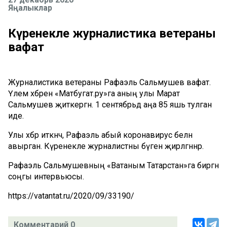
Яңалыклар
Күренекле журналистика ветераны
вафат
Журналистика ветераны Рафаэль Сальмушев вафат.
Үлем хәбәрен «Матбугат.ру»га аның улы Марат
Сальмушев җиткергән. 1 сентябрьдә аңа 85 яшь тулган
иде.
Улы хәбәр иткәнчә, Рафаэль абый коронавирус белән
авырган. Күренекле журналистны бүген җирләгәннәр.
Рафаэль Сальмушевның «Ватаным Татарстан»га биргән
соңгы интервьюсы.
https://vatantat.ru/2020/09/33190/
Комментарий 0