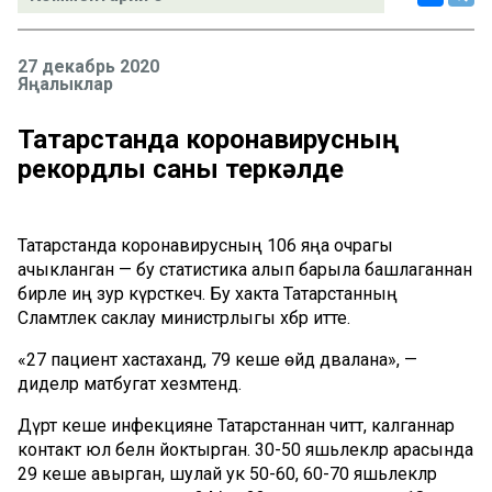
27 декабрь 2020
Яңалыклар
Татарстанда коронавирусның
рекордлы саны теркәлде
Татарстанда коронавирусның 106 яңа очрагы
ачыкланган — бу статистика алып барыла башлаганнан
бирле иң зур күрсәткеч. Бу хакта Татарстанның
Сәламәтлек саклау министрлыгы хәбәр итте.
«27 пациент хастаханәдә, 79 кеше өйдә дәвалана», —
диделәр матбугат хезмәтендә.
Дүрт кеше инфекцияне Татарстаннан читтә, калганнар
контакт юл белән йоктырган. 30-50 яшьлекләр арасында
29 кеше авырган, шулай ук 50-60, 60-70 яшьлекләр