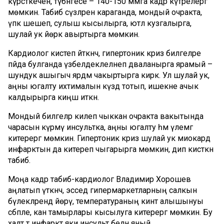
күрсәткеченә, түбәнгесе – 140-150 ммга кадәр күтәрелергә
мөмкин. Табиб сүзләренә караганда, мондый очракта,
үпкә шешеп, сулыш кысылырга, ютәл кузгалырга,
шулай ук йөрәк авыртырга мөмкин.
Кардиолог кисәтеп әйткәнчә, гипертоник криз билгеләре
пәйда булганда үзбелдеклеләнеп дәваланырга ярамый –
шундук ашыгыч ярдәм чакыртырга кирәк. Ул шулай ук,
аңны югалту ихтималын күздә тотып, ишекне ачык
калдырырга киңәш иткән.
Мондый билгеләр килеп чыккан очракта вакытында
чарасын күрмәү инсультка, аңны югалту һәм үлемгә
китерергә мөмкин. Гипертоник криз шулай ук миокард
инфарктын да китереп чыгарырга мөмкин, дип кисәткән
табиб.
Моңа кадәр табиб-кардиолог Владимир Хорошев
аңлатып үткәнчә, эсседә гипермаркетларның салкын
бүлекләрендә йөрү, температураның кинәт алышынуы
сәбәпле, кан тамырлары кысылуга китерергә мөмкин. Бу
халәт тә инфаркт яки инсульт белән яный.