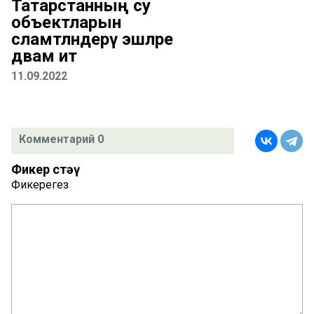
Татарстанның су
объектларын
сәламәтләндерү эшләре
дәвам итә
11.09.2022
Комментарий 0
Фикер өстәү
Фикерегез