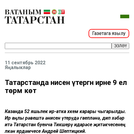
Газетага язылу
ЭЗЛӘҮ
11 сентябрь 2022
Яңалыклар
Татарстанда әнисен үтергән ирне 9 ел
төрмә көтә
Казанда 52 яшьлек ир-атка хөкем карары чыгарылды.
Ир аңлы рәвештә әнисен үтерүдә гаепләнә, дип хәбәр
итә Татарстан буенча Тикшерү идарәсе җитәкчесенең
өлкән ярдәмчесе Андрей Шептицкий.