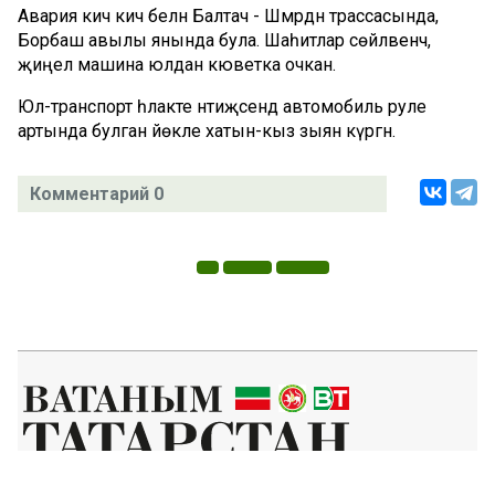
Авария кичә кич белән Балтач - Шәмәрдән трассасында,
Борбаш авылы янында була. Шаһитлар сөйләвенчә,
җиңел машина юлдан кюветка очкан.
Юл-транспорт һәлакәте нәтиҗәсендә автомобиль руле
артында булган йөкле хатын-кыз зыян күргән.
Комментарий 0