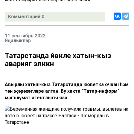
Комментарий 0
11 сентябрь 2022
Яңалыклар
Татарстанда йөкле хатын-кыз
авариягә эләккән
Авырлы хатын-кыз Татарстанда кюветка очкан һәм
тән җәрәхәтләре алган. Бу хакта "Татар-информ"
мәгълүмат агентлыгы яза.