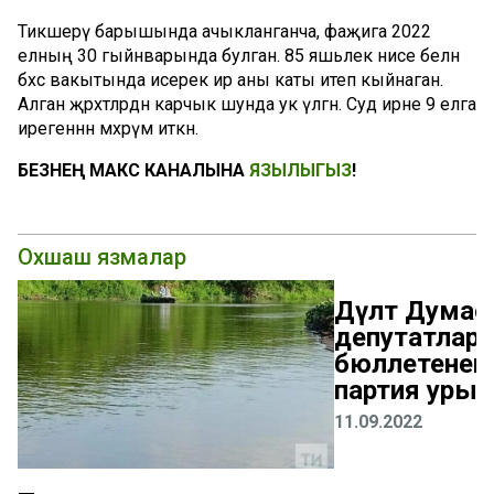
Тикшерү барышында ачыкланганча, фаҗига 2022
елның 30 гыйнварында булган. 85 яшьлек әнисе белән
бәхәс вакытында исерек ир аны каты итеп кыйнаган.
Алган җәрәхәтләрдән карчык шунда ук үлгән. Суд ирне 9 елга
ирегеннән мәхрүм иткән.
БЕЗНЕҢ МАКС КАНАЛЫНА
ЯЗЫЛЫГЫЗ
!
Охшаш язмалар
Дәүләт Дума
депутатлары
бюллетенендә
партия урын
11.09.2022