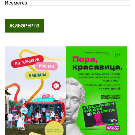
Исемегез
ҖИБӘРЕРГӘ