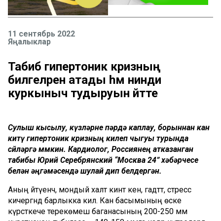
11 сентябрь 2022
Яңалыклар
Табиб гипертоник кризның
билгеләрен атады һәм нинди
куркыныч тудыруын әйтте
Сулыш кысылу, күзләрне пәрдә каплау, борыннан кан
китү гипертоник кризның килеп чыгуы турында
сөйләргә мөмкин. Кардиолог, Россиянең атказанган
табибы Юрий Серебрянский “Москва 24” хәбәрчесе
белән әңгәмәсендә шулай дип белдергән.
Аның әйтүенчә, мондый халәт кинәт кенә, гадәттә, стресс
кичергәндә барлыкка килә. Кан басымының өске
күрсәткече терекөмеш баганасының 200-250 мм