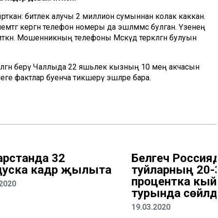
ткан: битлек алучы 2 миллион сумыннан колак каккан.
элемтәгә кергән телефон номеры да эшләмәмс булган. Үзенең
иткән. Мошенникның телефоны Мәскәүдә теркәлгән булуын
ләгән берәү Чаллыда 22 яшьлек кызның 10 мең акчасын
 әлеге фактлар буенча тикшерү эшләре бара.
арстанда 32
Белгеч Россияд
дуска кадәр җылыта
туйларның 20-
процентка кыйм
.2020
турында сөйләд
19.03.2020