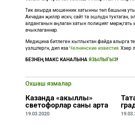
Тик ахырда мошенник хатынны төп башына утыр
Акчадан җилләр искәч, сайт та эшләүдән туктаган, 
алданганын аңлаган хатын полициягә мөрәҗәгать 
ачыклаганнар.
Медицина битлегенә кытлыктан файда алырга те
үзләштергән, дип яза
Челнинские известия
. Хәзер
БЕЗНЕҢ МАКС КАНАЛЫНА
ЯЗЫЛЫГЫЗ
!
Охшаш язмалар
Казанда «акыллы»
Тат
светофорлар саны арта
гра
19.03.2020
19.03