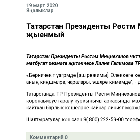
19 март 2020
Яңалыклар
Татарстан Президенты Рөстәм М
җыенмый
Татарстан Президенты Рөстәм Миңнеханов чит
матбугат хезмәте җитәкчесе Лилия Галимова ТР
«Берничек тә үзгәрмәде [эш режимы]. Элеккеге ке
аның киңәшмәләре, чаралары, эшләре кимемәде", - д
Татарстанда, ТР Президенты Рөстәм Миңнеханов йө
коронавирус таралу куркынычы аркасында, махс
кайткан барлык кешеләрне кайнар линиягә мөрәҗәгат
Шалтыратулар көн саен 8( 800) 222-59-00 телефо
Комментарий 0