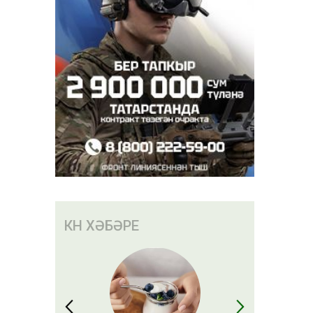
КӨН ХӘБӘРЕ
ә
30
мәтләнүе
е