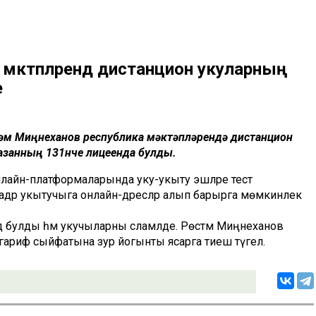
мәктәпләрендә дистанцион укуларның
е
тәм Миңнеханов республика мәктәпләрендә дистанцион
азанның 131нче лицеенда булды.
онлайн-платформаларында уку-укыту эшләре тест
дәр укытучыга онлайн-дәресләр алып барырга мөмкинлек
дә булды һәм укучыларны сәламләде. Рөстәм Миңнеханов
гариф сыйфатына зур йогынты ясарга тиеш түгел.