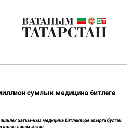
 миллион сумлык медицина битлеге
2 яшьлек хатны-кыз медицина битлекләре алырга булган.
а кадәр дәвам иткән.