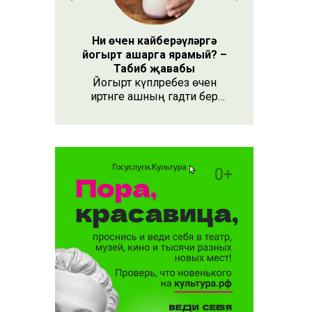
Ни өчен кайберәүләргә
йогырт ашарга ярамый? –
Табиб җавабы
Йогырт күпләребез өчен
иртәнге ашның гадәти бер
өлеше булып тора.