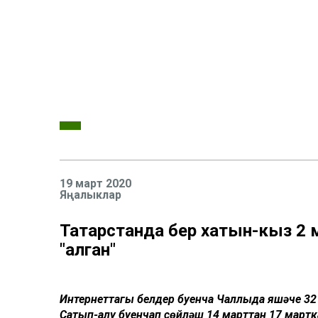
19 март 2020
Яңалыклар
Татарстанда бер хатын-кыз 2
"алган"
Интернеттагы белдерү буенча Чаллыда яшәүче 3
Сатып-алу буенчап сөйләшү 14 марттан 17 мартк