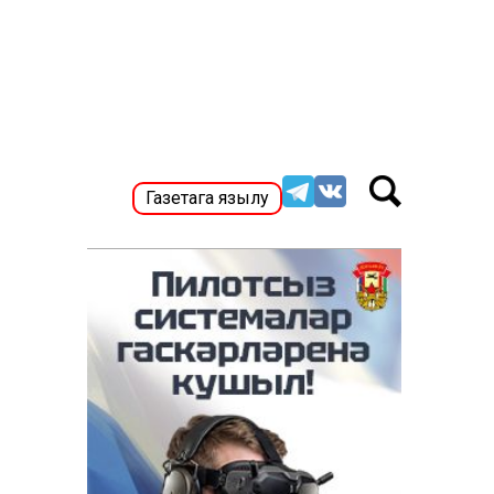
Газетага язылу