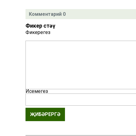
Комментарий 0
Фикер өстәү
Фикерегез
Исемегез
ҖИБӘРЕРГӘ