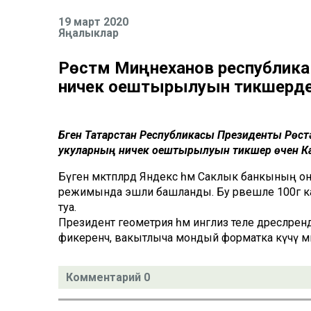
19 март 2020
Яңалыклар
Рөстәм Миңнеханов республика 
ничек оештырылуын тикшерд
Бүген Татарстан Республикасы Президенты Рөс
укуларның ничек оештырылуын тикшерү өчен К
Бүген мәктәпләрдә Яндекс һәм Саклык банкының 
режимында эшли башланды. Бу рәвешле 100гә ка
туа.
Президент геометрия һәм инглиз теле дәресләрен
фикеренчә, вакытлыча мондый форматка күчү мә
Комментарий 0