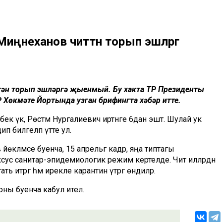
иңнеханов читтән торып эшләргә
тән торып эшләргә җыенмый. Бу хакта ТР Президенты
 Хөкүмәте Йортында узган брифингта хәбәр итте.
бек үк, Рөстәм Нургалиевич иртәнге 6дан эштә. Шулай ук
ип билгеләп үтте ул.
кләмәсе буенча, 15 апрельгә кадәр, яңа типтагы
ус санитар-эпидемиологик режим кертелде. Чит илләрдән
ь итәргә һәм ирекле карантин үтәргә өндиләр.
ны буенча кабул ителә.