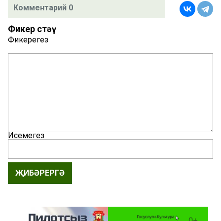
Комментарий 0
Фикер өстәү
Фикерегез
Исемегез
ҖИБӘРЕРГӘ