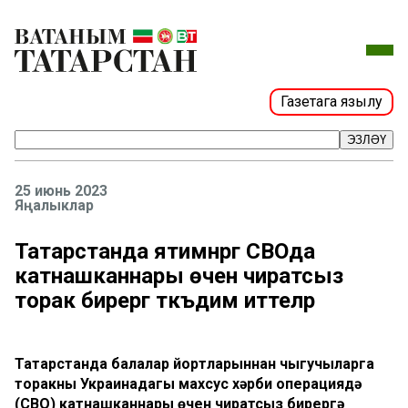
Газетага язылу
ЭЗЛӘҮ
25 июнь 2023
Яңалыклар
Татарстанда ятимнәргә СВОда
катнашканнары өчен чиратсыз
торак бирергә тәкъдим иттеләр
Татарстанда балалар йортларыннан чыгучыларга
торакны Украинадагы махсус хәрби операциядә
(СВО) катнашканнары өчен чиратсыз бирергә