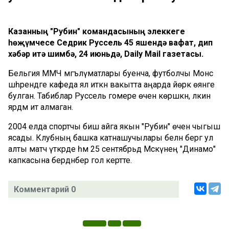
Казанның "Рубин" командасының элеккеге
һөҗүмчесе Седрик Руссель 45 яшендә вафат, дип
хәбәр итә шимбә, 24 июньдә, Daily Mail газетасы.
Бельгия ММЧ мәгълүматлары буенча, футболчы Монс
шәһәрендәге кафеда ял иткән вакытта аңарда йөрәк өянәге
булган. Табиблар Руссель гомере өчен көрәшкән, ләкин
ярдәм итә алмаган.
2004 елда спортчы биш айга якын "Рубин" өчен чыгыш
ясады. Клубның башка катнашучылары белән бергә ул
алты матч үткәрде һәм 25 сентябрьдә Мәскәүнең "Динамо"
капкасына бердәнбер гол кертте.
Комментарий 0