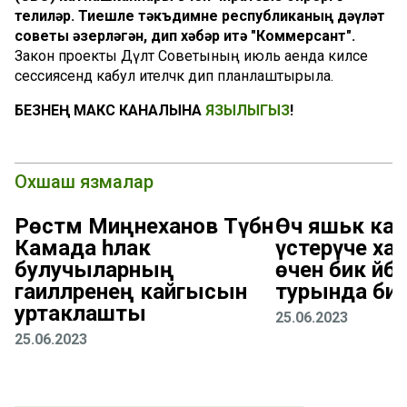
телиләр. Тиешле тәкъдимне республиканың дәүләт
советы әзерләгән, дип хәбәр итә "Коммерсант".
Закон проекты Дәүләт Советының июль аенда киләсе
сессиясендә кабул ителәчәк дип планлаштырыла.
БЕЗНЕҢ МАКС КАНАЛЫНА
ЯЗЫЛЫГЫЗ
!
Охшаш язмалар
Рөстәм Миңнеханов Түбән
Өч яшькә кад
Камада һәлак
үстерүче ха
булучыларның
өчен бик әйб
гаиләләренең кайгысын
турында би
уртаклашты
25.06.2023
25.06.2023