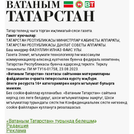
Татар телендә чыга торган иҗтимагый-сәяси газета.
Гамәлгә куючылар:
ТАТАРСТАН РЕСПУБЛИКАСЫ МИНИСТРЛАР КАБИНЕТЫ АППАРАТЫ,
ТАТАРСТАН РЕСПУБЛИКАСЫ ДӘҮЛӘТ СОВЕТЫ АППАРАТЫ.
Баш мөхәррир ФАЗУЛЛИН ИЛНАЗ ФАИС УЛЫ.
Газета Элемтә, мәгълүмати технологияләр һәм массакүләм
коммуникацияләр өлкәсендә күзәтчелек буенча федераль хезмәтенең
Татарстан Республикасы буенча идарәсендә теркәлгән. Теркәлү
таныклыгы: ПИ № ТУ16-01758, 23.08.2023.
«Ватаным Татарстан» газетасы сайтыннан материалларны
файдаланган очракта гиперссылка күрсәтү мәҗбүри.
Әлеге ресурста 16+ категорияләренә кергән мәгълүмат булырга
мөмкин.
Без cookie-файллар кулланабыз. «Ватаным Татарстан» сайтына
кергәндә сез әлеге белдерүгә, шәхси мәгълүматларны эшкәртүгә, Шәхси
мәгълүматлар турындагы сәясәткә һәм Конфиденциальлек сәясәте нигезендә
cookie файлларын куллануга ризалашасыз.
«Ватаным Татарстан» турында белешмә
Редакция
Реклама