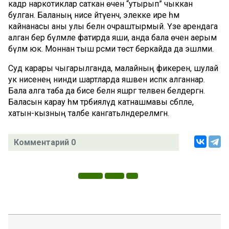
кадәр наркотиклар саткан өчен “утырып” чыккан
булган. Баланың әнисе әйтүенчә, элекке ире һәм
кайнанасы аны улы белән очраштырмый. Үзе арендага
алган бер бүлмәле фатирда яши, анда бала өчен аерым
бүлмә юк. Моннан тыш рәсми төстә беркайда да эшләми.
Суд карары чыгарылганда, малайның фикерен, шулай
ук әнисенең нинди шартларда яшәвен исәпкә алганнар.
Бала алга таба да әбисе белән яшәргә теләвен белдергән.
Баласын карау һәм тәрбияләүдә катнашмавы сәбәпле,
хатын-кызның таләбе канәгатьләндерелмәгән.
Комментарий 0