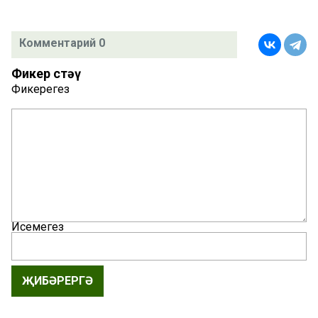
Комментарий 0
Фикер өстәү
Фикерегез
Исемегез
ҖИБӘРЕРГӘ