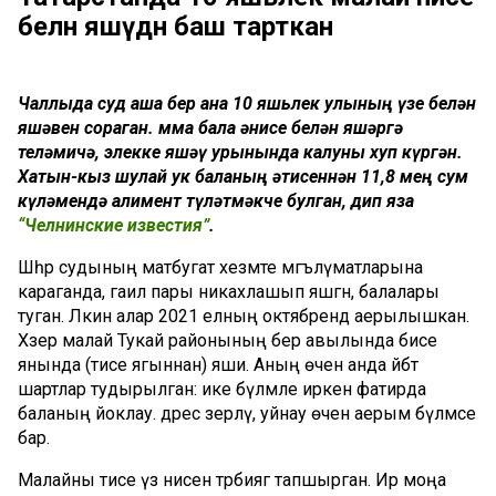
белән яшәүдән баш тарткан
Чаллыда суд аша бер ана 10 яшьлек улының үзе белән
яшәвен сораган. Әмма бала әнисе белән яшәргә
теләмичә, элекке яшәү урынында калуны хуп күргән.
Хатын-кыз шулай ук баланың әтисеннән 11,8 мең сум
күләмендә алимент түләтмәкче булган, дип яза
“Челнинские известия”
.
Шәһәр судының матбугат хезмәте мәгълүматларына
караганда, гаилә пары никахлашып яшәгән, балалары
туган. Ләкин алар 2021 елның октябрендә аерылышкан.
Хәзер малай Тукай районының бер авылында әбисе
янында (әтисе ягыннан) яши. Аның өчен анда әйбәт
шартлар тудырылган: ике бүлмәле иркен фатирда
баланың йоклау. дәрес әзерләү, уйнау өчен аерым бүлмәсе
бар.
Малайны әтисе үз әнисенә тәрбиягә тапшырган. Ир моңа