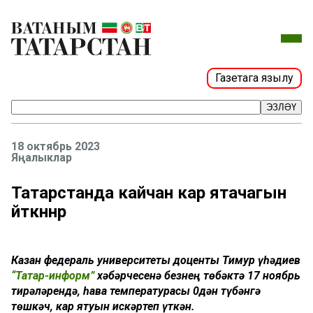
Газетага язылу
ЭЗЛӘҮ
18 октябрь 2023
Яңалыклар
Татарстанда кайчан кар ятачагын
әйткәннәр
Казан федераль университеты доценты Тимур Әүһәдиев
“Татар-информ”
хәбәрчесенә безнең төбәктә 17 ноябрь
тирәләрендә, һава температурасы 0дән түбәнгә
төшкәч, кар ятуын искәртеп үткән.