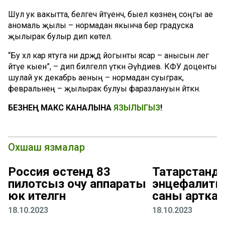
Шул ук вакытта, белгеч әйтүенчә, быел көзнең соңгы ае
аномаль җылы – нормадан якынча бер градуска
җылырак булыр дип көтелә.
“Бу хәл кар ятуга ни дәрәҗәдә йогынты ясар – анысын әлегә
әйтүе кыен”, – дип билгеләп үткән Әүһәдиев. КФУ доценты
шулай ук декабрь аеның – нормадан суыграк, ә
февральнең – җылырак булуы фаразлануын әйткән.
БЕЗНЕҢ МАКС КАНАЛЫНА
ЯЗЫЛЫГЫЗ
!
Охшаш язмалар
Россия өстендә 83
Татарстанда
пилотсыз очу аппараты
энцефалиты
юк ителгән
саны арткан
18.10.2023
18.10.2023