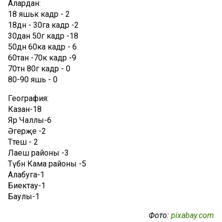
Алардан:
18 яшькә кадәр - 2
18дән - 30га кадәр -2
30дан 50гә кадәр -18
50дән 60ка кадәр - 6
60тан -70кә кадәр -9
70тән 80гә кадәр - 0
80-90 яшь - 0
География:
Казан-18
Яр Чаллы-6
Әгерҗе -2
Тәтеш - 2
Лаеш районы -3
Түбән Кама районы -5
Алабуга-1
Биектау-1
Баулы-1
Фото:
pixabay.com