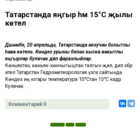
Татарстанда яңгыр һәм 15°С җылы
көтелә
Дүшәмбе, 20 апрельдә, Татарстанда аязучан болытлы
һава көтелә. Көндез урыны белән кыска вакытлы
яңгырлар булачак дип фаразлыйлар.
Көньяктан, көньяк-көнчыгыштан талгын җил, дип хәбәр
ителә Татарстан Гидрометеорология үзәге сайтында.
Көндез иң югары температура 10°Стан 15°С кадәр
булачак.
Комментарий 0