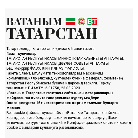
Татар телендә чыга торган иҗтимагый-сәяси газета.
Гамәлгә куючылар:
ТАТАРСТАН РЕСПУБЛИКАСЫ МИНИСТРЛАР КАБИНЕТЫ АППАРАТЫ,
ТАТАРСТАН РЕСПУБЛИКАСЫ ДӘҮЛӘТ СОВЕТЫ АППАРАТЫ.
Баш мөхәррир ФАЗУЛЛИН ИЛНАЗ ФАИС УЛЫ.
Газета Элемтә, мәгълүмати технологияләр һәм массакүләм
коммуникацияләр өлкәсендә күзәтчелек буенча федераль хезмәтенең
Татарстан Республикасы буенча идарәсендә теркәлгән. Теркәлү
таныклыгы: ПИ № ТУ16-01758, 23.08.2023.
«Ватаным Татарстан» газетасы сайтыннан материалларны
файдаланган очракта гиперссылка күрсәтү мәҗбүри.
Әлеге ресурста 16+ категорияләренә кергән мәгълүмат булырга
мөмкин.
Без cookie-файллар кулланабыз. «Ватаным Татарстан» сайтына
кергәндә сез әлеге белдерүгә, шәхси мәгълүматларны эшкәртүгә, Шәхси
мәгълүматлар турындагы сәясәткә һәм Конфиденциальлек сәясәте нигезендә
cookie файлларын куллануга ризалашасыз.