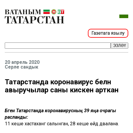
Газетага язылу
ЭЗЛӘҮ
20 апрель 2020
Серле сандык
Татарстанда коронавирус белән
авыручылар саны кискен арткан
Бүген Татарстанда коронавирусның 39 яңа очрагы
расланды:
11 кеше хастаханәгә салынган, 28 кеше өйдә дәвалана.