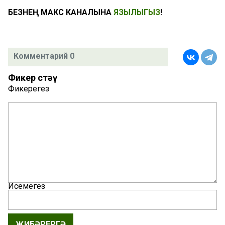
БЕЗНЕҢ МАКС КАНАЛЫНА
ЯЗЫЛЫГЫЗ
!
Комментарий 0
Фикер өстәү
Фикерегез
Исемегез
ҖИБӘРЕРГӘ