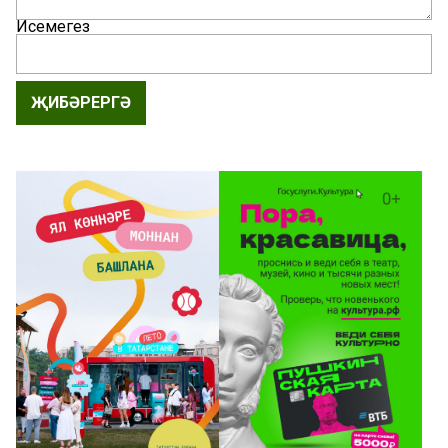
Исемегез
ҖИБӘРЕРГӘ