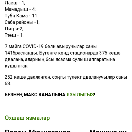
Лаеш - 1;
Мамадыш - 4;
Түбән Кама - 11
Саба районы -1;
Питрәч-2;
Тәтеш - 1.
7 майга COVID-19 белән авыручылар саны
1415расланды. Бүгенге көндә стационарда 375 кеше
дәвалана, аларның 6сы ясалма сулыш аппаратына
кушылган.
252 кеше дәваланган, соңгы тәүлектә дәваланучылар саны
68.
БЕЗНЕҢ МАКС КАНАЛЫНА
ЯЗЫЛЫГЫЗ
!
Охшаш язмалар