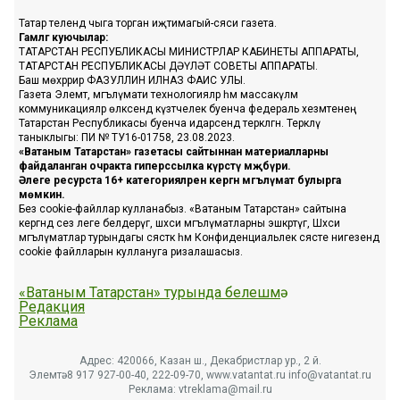
Татар телендә чыга торган иҗтимагый-сәяси газета.
Гамәлгә куючылар:
ТАТАРСТАН РЕСПУБЛИКАСЫ МИНИСТРЛАР КАБИНЕТЫ АППАРАТЫ,
ТАТАРСТАН РЕСПУБЛИКАСЫ ДӘҮЛӘТ СОВЕТЫ АППАРАТЫ.
Баш мөхәррир ФАЗУЛЛИН ИЛНАЗ ФАИС УЛЫ.
Газета Элемтә, мәгълүмати технологияләр һәм массакүләм
коммуникацияләр өлкәсендә күзәтчелек буенча федераль хезмәтенең
Татарстан Республикасы буенча идарәсендә теркәлгән. Теркәлү
таныклыгы: ПИ № ТУ16-01758, 23.08.2023.
«Ватаным Татарстан» газетасы сайтыннан материалларны
файдаланган очракта гиперссылка күрсәтү мәҗбүри.
Әлеге ресурста 16+ категорияләренә кергән мәгълүмат булырга
мөмкин.
Без cookie-файллар кулланабыз. «Ватаным Татарстан» сайтына
кергәндә сез әлеге белдерүгә, шәхси мәгълүматларны эшкәртүгә, Шәхси
мәгълүматлар турындагы сәясәткә һәм Конфиденциальлек сәясәте нигезендә
cookie файлларын куллануга ризалашасыз.
«Ватаным Татарстан» турында белешмә
Редакция
Реклама
Адрес: 420066, Казан ш., Декабристлар ур., 2 й.
Элемтә: 8 917 927-00-40, 222-09-70, www.vatantat.ru info@vatantat.ru
Реклама: vtreklama@mail.ru