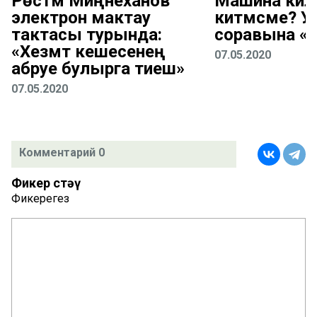
Рөстәм Миңнеханов
Машина киле
электрон мактау
китмәсме? 
тактасы турында:
соравына «
«Хезмәт кешесенең
07.05.2020
абруе булырга тиеш»
07.05.2020
Комментарий 0
Фикер өстәү
Фикерегез