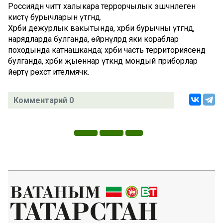
Россиядән читтә халыкара террорчылык эшчәнлеген
кисәтү бурычларын үтәгәндә.
Хәрби дежурлык вакытында, хәрби бурычны үтәгәндә,
нарядларда булганда, өйрәнүләрдә яки кораблар
походында катнашканда; хәрби часть территориясендә
булганда, хәрби җыеннар үткәндә мондый приборлар
йөртү рөхсәт ителмәячәк.
Комментарий 0