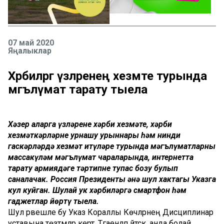
07 май 2020
Яңалыклар
Хәрбиләргә үзләренең хезмәте турында
мәгълүмат тарату тыела
Хәзер аларга үзләренең хәрби хезмәте, хәрби
хезмәткәрләрнең урнашу урыннары һәм нинди
гаскәрләрдә хезмәт итүләре турында мәгълүматларны
массакүләм мәгълүмат чараларында, интернетта
тарату армиядәге тәртипне тупас бозу булып
саналачак. Россия Президенты әнә шул хактагы Указга
кул куйган. Шулай ук хәрбиләргә смартфон һәм
гаджетлар йөртү тыела.
Шул рәвешле бу Указ Кораллы Көчләрнең Дисциплинар
уставына төзәтмәләр кертә. Тәгаенләп әйтсәк, анда болай