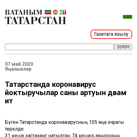
Газетага язылу
ЭЗЛӘҮ
07 май 2020
Яңалыклар
Татарстанда коронавирус
йоктыручылар саны артуын дәвам
итә
Бүген Татарстанда коронавирусның 105 яңа очрагы
теркәлде:
31 кеше хастаханәгә оәатылган, 74 кешедә авыруның