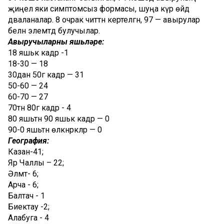
җиңел яки симптомсыз формасы, шуңа күрә өйдә
дәваланалар. 8 очрак читтән кертелгән, 97 — авырулар
белән элемтәдә булучылар.
Авыручыларның яшьләре:
18 яшькә кадәр -1
18-30 — 18
30дан 50гә кадәр — 31
50-60 — 24
60-70 — 27
70тән 80гә кадәр - 4
80 яшьтән 90 яшькә кадәр — 0
90-0 яшьтән өлкәнрәкләр — 0
География:
Казан-41;
Яр Чаллы – 22;
Әлмәт- 6;
Арча - 6;
Балтач - 1
Биектау -2;
Алабуга - 4