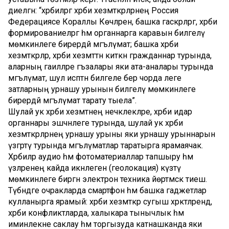
диелгән: “хәрбиләргә хәрби хезмәткәрләрнең Россия
Федерациясе Кораллы Көчләренә, башка гаскәрләргә, хәрби
формированиеләргә һәм органнарга каравын билгеләү
мөмкинлеге бирердәй мәгълүмат; башка хәрби
хезмәткәрләр, хәрби хезмәттән киткән гражданнар турында,
аларның гаиләләре әгъзалары яки ата-аналары турында
мәгълүмат, шул исәптән билгеле бер чорда әлеге
затларның урнашу урынын билгеләү мөмкинлеге
бирердәй мәгълүмат тарату тыела”.
Шулай ук хәрби хезмәтнең нечкәлекләре, хәрби идарә
органнары эшчәнлеге турында, шулай ук хәрби
хезмәткәрләрнең урнашу урыны яки урнашу урыннарын
үзгәртү турында мәгълүматлар таратырга ярамаячак.
Хәрбиләр аудио һәм фотоматериаллар тапшыру һәм
үзләренең кайда икәнлеген (геолокация) күзәтү
мөмкинлеге биргән электрон техника йөртмәскә тиеш.
Түбәндәге очракларда смартфон һәм башка гаджетлар
кулланырга ярамый: хәрби хезмәткәр сугыш хәрәкәтләрендә,
хәрби конфликтларда, халыкара тынычлык һәм
иминлекне саклау һәм торгызуда катнашканда яки