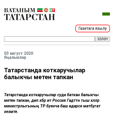
Газетага язылу
ЭЗЛӘҮ
03 август 2020
Яңалыклар
Татарстанда коткаручылар
балыкчы мәетен тапкан
Татарстанда коткаручылар суда баткан балыкчы
мәетен тапкан, дип хәбәр итә Россия Гадәттән тыш хәлләр
министрлыгының ТР буенча баш идарәсе матбугат
хезмәте.