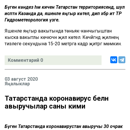
Бүген көндез һәм кичен Татарстан территориясендә, шул
исәптән Казанда да, яшенле яңгыр көтелә, дип хәбәр итә ТР
Гидрометеорология үзәге.
Яшенле яңгыр вакытында төньяк-көнчыгыштан
кыска вакытлы көчәючән җил көтелә. Көчәйгәндә җилнең
тизлеге секундына 15-20 метрга кадәр җитәргә мөмкин.
Комментарий 0
03 август 2020
Яңалыклар
Татарстанда коронавирус белән
авыручылар саны кими
Бүген Татарстанда коронавирустан авыручы 30 очрак