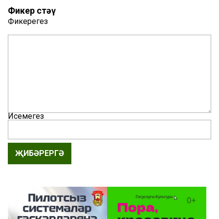
Фикер өстәү
Фикерегез
Исемегез
ҖИБӘРЕРГӘ