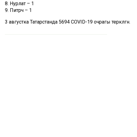
8. Нурлат – 1
9. Питрәч – 1
3 августка Татарстанда 5694 COVID-19 очрагы теркәлгән.
Комментарий 0
Татар телендә чыга торган иҗтимагый-сәяси газета.
Гамәлгә куючылар:
ТАТАРСТАН РЕСПУБЛИКАСЫ МИНИСТРЛАР КАБИНЕТЫ АППАРАТЫ,