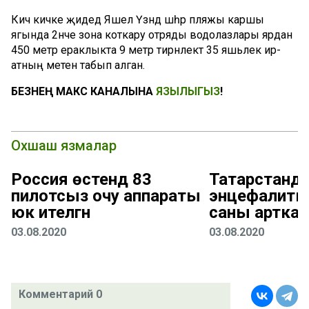
Кичә кичке җидедә Яшел Үзәндә шәһәр пляжы каршы
ягында 2нче зона коткару отряды водолазлары ярдан
450 метр ераклыкта 9 метр тирәнлектә 35 яшьлек ир-
атның мәетен табып алган.
БЕЗНЕҢ МАКС КАНАЛЫНА
ЯЗЫЛЫГЫЗ
!
Охшаш язмалар
Россия өстендә 83
Татарстанда
пилотсыз очу аппараты
энцефалиты
юк ителгән
саны арткан
03.08.2020
03.08.2020
Комментарий 0