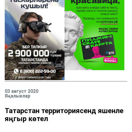
03 август 2020
Яңалыклар
Татарстан территориясендә яшенле
яңгыр көтелә