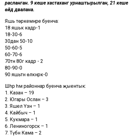
расланган.
9 кеше хастаханәгә урнаштырылган, 21 кеше
өйдә дәвалана.
Яшь төркемнәре буенча:
18 яшькә кадәр-1
18-30-6
30дан 50-10
50-60-5
60-70-6
70тән 80гә кадәр - 2
80-90-0
90 яшьтән өлкәнрәк-0
Шәһәр һәм районнар буенча җыентык:
1. Казан – 19
2. Югары Ослан – 3
3. Яшел Үзән – 1
4. Кайбыч – 1
5. Кукмара – 1
6. Лениногорск – 1
7. Түбән Кама – 2