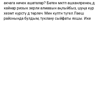
акчага ничек ашаталар? Бөтен мәктәп ашханәләренең дә
кайнар ризык әзерли алмавын аңлыйбыз, шуңа күрә
хезмәт күрсәтү дә төрлечә. Мин күптән түгел Лаеш
районында булдым, туклану сыйфаты яхшы. Ике
атналык меню – бик яхшы идея. Ризык төрләндерелә, –
ди Татьяна Ларионова. – Әмма башлангыч
сыйныфлардан тыш, өлкән сыйныфлар да бар. Аларга
кайчак көнгә 7–8 дәрес укырга туры килә. Бу
укучыларның да тамагы туярга тиеш. Бүген безгә
исемен әйтмичә шалтыратучылар да булды. Бу – әти-әни
контролен камилләштерергә кирәк дигән сүз. Министрлык
1 сентябрьдән «кайнар линия» булдырды. Әлеге мәсьәлә
буенча төрле органнар шөгыльләнә. Ризык салкын дигән
зарлар да бар. Кайнар азык кына тәмле була. Салкын
булгач, аны ашамаячаклар. Күпбалалы гаиләләр буенча
да хәл итәсе сораулар бар. Кайбер районнарда бу төркем
өчен 18 сум акча каралган. Әмма 53 сум 40 тиен белән
әлеге сумма арасында аерма шактый. Шикәр авыруы
булган, аллергияле балалар да бар. Аларга аерым
ризык кирәк. Боларны балалар файдасына хәл итәргә,