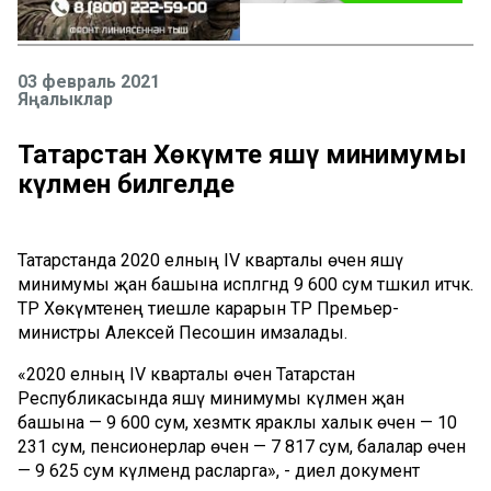
03 февраль 2021
Яңалыклар
Татарстан Хөкүмәте яшәү минимумы
күләмен билгеләде
Татарстанда 2020 елның IV кварталы өчен яшәү
минимумы җан башына исәпләгәндә 9 600 сум тәшкил итәчәк.
ТР Хөкүмәтенең тиешле карарын ТР Премьер-
министры Алексей Песошин имзалады.
«2020 елның IV кварталы өчен Татарстан
Республикасында яшәү минимумы күләмен җан
башына — 9 600 сум, хезмәткә яраклы халык өчен — 10
231 сум, пенсионерлар өчен — 7 817 сум, балалар өчен
— 9 625 сум күләмендә расларга», - диелә документ