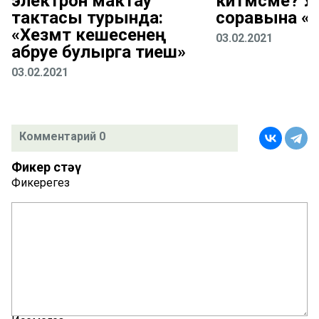
электрон мактау
китмәсме? 
тактасы турында:
соравына «
«Хезмәт кешесенең
03.02.2021
абруе булырга тиеш»
03.02.2021
Комментарий 0
Фикер өстәү
Фикерегез