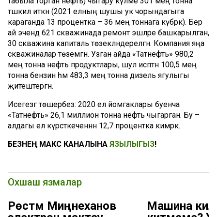
табыла торган нефть) чыгару күләме 301 мең тонна
тәшкил иткән (2021 елның шушы ук чорындагыга
караганда 13 процентка – 36 мең тоннага күбрәк). Бер
ай эчендә 621 скважинада ремонт эшләре башкарылган,
30 скважина капиталь төзекләндерелгән. Компания яңа
скважиналар төземәгән. Узган айда «Татнефть» 980,2
мең тонна нефть продуктлары, шул исәптән 100,5 мең
тонна бензин һәм 483,3 мең тонна дизель ягулыгы
җитештергән.
Исегезгә төшерәбез: 2020 ел йомгаклары буенча
«Татнефть» 26,1 миллион тонна нефть чыгарган. Бу –
алдагы ел күрсәткеченнән 12,7 процентка кимрәк.
БЕЗНЕҢ МАКС КАНАЛЫНА
ЯЗЫЛЫГЫЗ
!
Охшаш язмалар
Рөстәм Миңнеханов
Машина киле