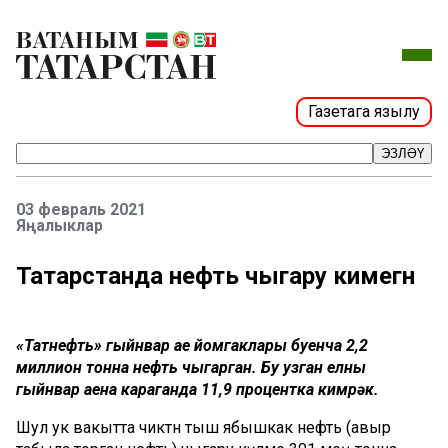
Газетага язылу
ЭЗЛӘҮ
03 февраль 2021
Яңалыклар
Татарстанда нефть чыгару кимегән
«Татнефть» гыйнвар ае йомгаклары буенча 2,2
миллион тонна нефть чыгарган. Бу узган елның
гыйнвар аена караганда 11,9 процентка кимрәк.
Шул ук вакытта чиктән тыш ябышкак нефть (авыр