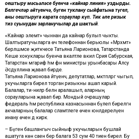
оештыру мәсьәләсе буенча «кайнар линия» уздырды.
Белгечләр әйтүенчә, бүген туклану сыйфатына түгел,
аны оештыруга карата сораулар күп. Тик әле ризык
тиз суынудан зарланучылар да шактый
.
«Кайнар элемтә» чыннан да кайнар булып чыкты.
Шалтыратучыларга өч телефоннан берьюлы «Мәрхәмәт»
берләшмәсе җитәкчесе Татьяна Ларионова, Татарстанда
Кеше хокуклары буенча вәкаләтле вәкил Сәрия Сабурская,
Татарстан мәгариф һәм фән министры урынбасары Алсу
Әсәдуллина җавап бирде.
Татьяна Ларионова әйтүенчә, депутатлар, мәктәпләргә чыгып,
укучыларга бирелә торган ризыкны ашап карый.
Балалар, әти-әниләр белән аралашып, аларның
сорауларына җавап бирә. Мондый очрашулар
федераль һәм республика казнасыннан бүлеп бирелгән
акчаларның балалар сәламәтлеге өчен юнәлдерелүенә
инану өчен дә кирәк.
– Бүген башлангыч сыйныф укучыларын бушлай
ашатуга көн саен бер балага 53 сум 40 тиен бирелә. Бу