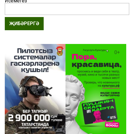
Исемегез
ҖИБӘРЕРГӘ