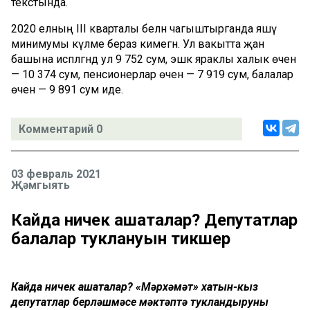
текстында.
2020 елның III кварталы белән чагыштырганда яшәү
минимумы күләме бераз кимегән. Ул вакытта җан
башына исәпләгәндә ул 9 752 сум, эшкә яраклы халык өчен
— 10 374 сум, пенсионерлар өчен — 7 919 сум, балалар
өчен — 9 891 сум иде.
Комментарий 0
03 февраль 2021
Җәмгыять
Кайда ничек ашаталар? Депутатлар
балалар туклануын тикшерә
Кайда ничек ашаталар? «Мәрхәмәт» хатын-кыз
депутатлар берләшмәсе мәктәптә тукландыруны