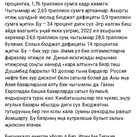
процентка, 1,76 триллион сумга кадәр кимегән.
Чыгымнар исә 2,65 триллион сумга артканнар. Ахыргы
нәтиҗә шундый: июльдә бюджет дефициты 0,9 триллион
сумга җиткән. Бу – 34 процент дигән сүз. Әгәр калган биш
айда вазгыять уңай якка үзгәрмәсә, 2022 ел ахырына
керемнәр 24,6 триллион сум, чыгымнар 28,6 триллион
булачак. Еллык бюджет дефициты 14 процентка
җитәчәк. Бу – бик зур сан. Әмма ул бик оптимистларча
фаразлау нәтиҗәсе әле. Дөнья икътисады акрынаю
нәтиҗәсендә соңгы көннәрдә «кара алтын»га бәяләр төшә.
Дүшәмбедә баррельгә 93 доллар гына бирделәр. Россия
нефте бик зур дисконт белән сатыла болай да. Аны яңа
Азия базарларына илтү бик чыгымлы да. Газны
Европадан башка базарларда сатып булмый,
яндырырга туры килә. Көнбатышлылар тез чүкмәсә, зәңгәр
ягулык базары ябылды дигән сүз. Бюджетны
тутыруның бер генә юлы кала: сумны рекордлы рәвештә
йомшарту. Бу бәяләрнең яңа күтәрелеше булып халык
җилкәсенә ятачак.
Берникадәр өметле хәбәрләр дә бар. Иран һәм Төркия