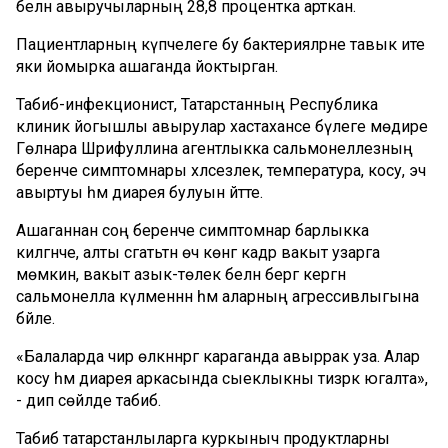
белән авыручыларның 28,8 процентка арткан.
Пациентларның күпчелеге бу бактерияләрне тавык ите
яки йомырка ашаганда йоктырган.
Табиб-инфекционист, Татарстанның Республика
клиник йогышлы авырулар хастаханәсе бүлеге мөдире
Гөлнара Шәрифуллина агентлыкка сальмонеллезның
беренче симптомнары хәлсезлек, температура, косу, эч
авыртуы һәм диарея булуын әйтте.
Ашаганнан соң беренче симптомнар барлыкка
килгәнче, алты сәгатьтән өч көнгә кадәр вакыт узарга
мөмкин, вакыт азык-төлек белән бергә кергән
сальмонелла күләменнән һәм аларның агрессивлыгына
бәйле.
«Балаларда чир өлкәннәргә караганда авыррак уза. Алар
косу һәм диарея аркасында сыеклыкны тизрәк югалта»,
- дип сөйләде табиб.
Табиб татарстанлыларга куркыныч продуктларны