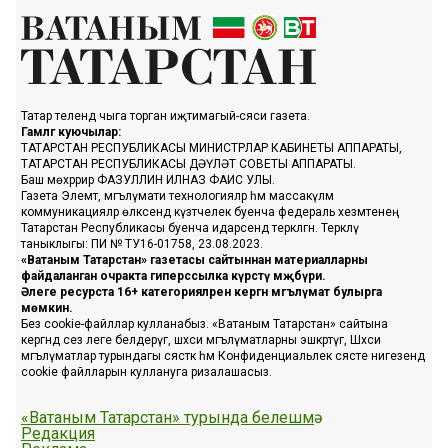
Татар телендә чыга торган иҗтимагый-сәяси газета.
Гамәлгә куючылар:
ТАТАРСТАН РЕСПУБЛИКАСЫ МИНИСТРЛАР КАБИНЕТЫ АППАРАТЫ,
ТАТАРСТАН РЕСПУБЛИКАСЫ ДӘҮЛӘТ СОВЕТЫ АППАРАТЫ.
Баш мөхәррир ФАЗУЛЛИН ИЛНАЗ ФАИС УЛЫ.
Газета Элемтә, мәгълүмати технологияләр һәм массакүләм
коммуникацияләр өлкәсендә күзәтчелек буенча федераль хезмәтенең
Татарстан Республикасы буенча идарәсендә теркәлгән. Теркәлү
таныклыгы: ПИ № ТУ16-01758, 23.08.2023.
«Ватаным Татарстан» газетасы сайтыннан материалларны
файдаланган очракта гиперссылка күрсәтү мәҗбүри.
Әлеге ресурста 16+ категорияләренә кергән мәгълүмат булырга
мөмкин.
Без cookie-файллар кулланабыз. «Ватаным Татарстан» сайтына
кергәндә сез әлеге белдерүгә, шәхси мәгълүматларны эшкәртүгә, Шәхси
мәгълүматлар турындагы сәясәткә һәм Конфиденциальлек сәясәте нигезендә
cookie файлларын куллануга ризалашасыз.
«Ватаным Татарстан» турында белешмә
Редакция