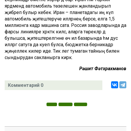
ярдәмендә автомобиль төзелешен җанландырып
җибәреп булыр кебек. Иран – планетадагы иң күп
автомобиль җитештерүче илләрнең берсе, елга 1,5
миллионга кадәр машина сата. Россия заводларында да
фарсы линияләре хәрәкәткә килсә, аларга төрекләр дә
булышса, җитештерелгәнне өч ил базарында һәм дус
илләргә сатуга да куеп булса, бюджетка берникадәр
җиңеллек килер иде. Тик әлегә тумаган тайның билен
сындырудан сакланырга кирәк.
Рәшит Фәтхрахманов
Комментарий 0