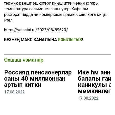
термик рәвештә эшкәртергә киңәш итте, чөнки югары
температура сальмонелланы үтерә. Кафе һәм
рестораннарда чи йомыркасыз ризык сайларга киңәш
ителә.
https://vatantat.ru/2022/08/89623/
БЕЗНЕҢ МАКС КАНАЛЫНА
ЯЗЫЛЫГЫЗ
!
Охшаш язмалар
Россиядә пенсионерлар
Ике һәм анна
саны 40 миллионнан
балалы гаилә
артып киткән
каникулы а
мөмкинлеге 
17.08.2022
17.08.2022