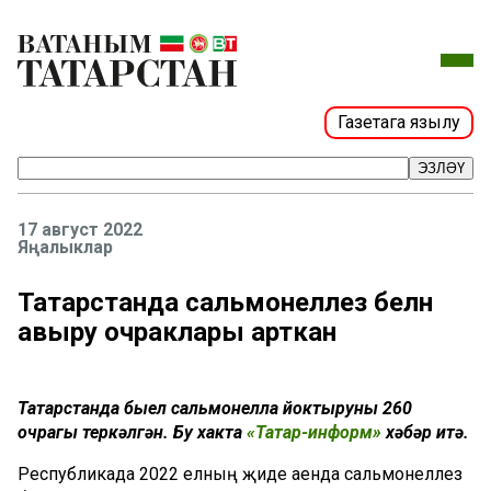
Газетага язылу
ЭЗЛӘҮ
17 август 2022
Яңалыклар
Татарстанда сальмонеллез белән
авыру очраклары арткан
Татарстанда быел сальмонелла йоктыруның 260
очрагы теркәлгән. Бу хакта
«Татар-информ»
хәбәр итә.
Республикада 2022 елның җиде аенда сальмонеллез