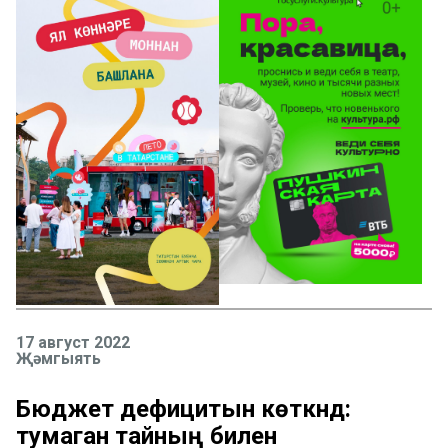
17 август 2022
Җәмгыять
Бюджет дефицитын көткәндә:
тумаган тайның билен