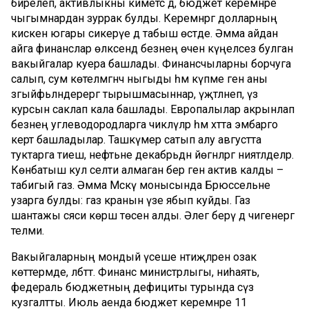
бирелеп, активлыкны киметсә дә, бюджет керемнәре
чыгымнардан зуррак булды. Керемнәргә долларның
кискен югары сикерүе дә табыш өстәде. Әмма айдан
айга финанслар өлкәсендә безнең өчен күңелсез булган
вакыйгалар куера башлады. Финансчыларны борчуга
салып, сум көтелмәгәнчә ныгыды һәм күпме генә аны
зәгыйфьләндерергә тырышмасыннар, үҗәтләнеп, үз
курсын саклап кала башлады. Европалылар акрынлап
безнең углеводородларга чикләүләр һәм хәтта эмбарго
кертә башладылар. Ташкүмер сатып алу августта
туктарга тиеш, нефтьне декабрьдән йөгәнләргә ниятләделәр.
Көнбатыш кул селти алмаган бер генә актив калды –
табигый газ. Әмма Мәскәү монысында Брюссельне
узарга булды: газ кранын үзе ябып куйды. Газ
шантажы сәяси көрәш төсен алды. Әлегә берәү дә чигенергә
теләми.
Вакыйгаларның мондый үсеше нәтиҗәләрен озак
көттермәде, әлбәттә. Финанс министрлыгы, ниһаять,
федераль бюджетның дефициты турында сүз
кузгалтты. Июль аенда бюджет керемнәре 11