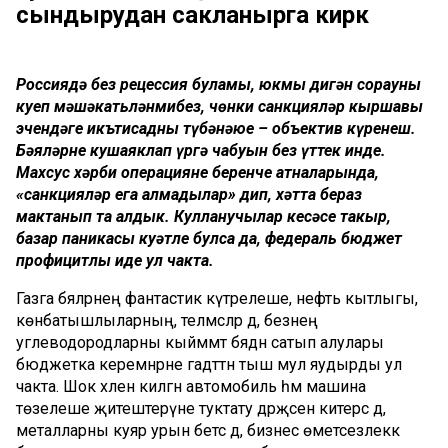
сындырудан сакланырга кирәк
Россиядә без рецессия буламы, юкмы дигән сорауны
куеп мәшәкатьләнмибез, чөнки санкцияләр кыршавы
эчендәге икътисадның түбәнәюе – объектив күренеш.
Бәяләрнең кушаяклап үргә чабуын без үттек инде.
Махсус хәрби операциянең беренче атналарында,
«санкцияләр ега алмадылар» дип, хәтта бераз
мактанып та алдык. Кулланучылар кесәсе такыр,
базар паникасы куәтле булса да, федераль бюджет
профицитлы иде ул чакта.
Газга бәяләрнең фантастик күтәрелеше, нефть кытлыгы,
көнбатышлыларның, теләмәсәләр дә, безнең
углеводородларны кыйммәт бәядән сатып алулары
бюджетка керемнәрне гадәттән тыш мул яудырды ул
чакта. Шок хәленә килгән автомобиль һәм машина
төзелеше җитештерүне туктату дәрәҗәсенә китерсә дә,
металларны куяр урын бетсә дә, бизнес өметсезлеккә