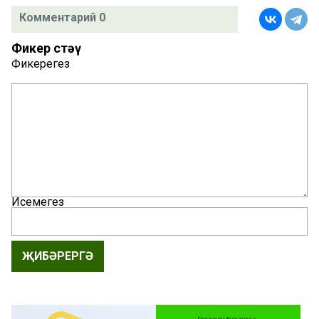
Комментарий 0
Фикер өстәү
Фикерегез
Исемегез
ҖИБӘРЕРГӘ