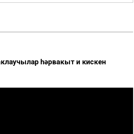
аклаучылар һәрвакыт иң кискен