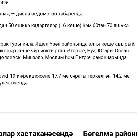
итә.
ана», — диелә ведомство хәбәрендә.
дан 50 яшькә кадәргеләр (16 кеше) һәм 60тан 70 яшькә
чрак туры килә. Яшел Үзән районында алты кеше авырый,
икешәр кеше чир йоктырган. Әгерҗе, Буа, Югары Ослан,
делеевск, Минзәлә, Мөслим һәм Питрәч районнарында
d-19 инфекциясенең 17,7 мең очрагы теркәлгән, 14,2 мең
үлек эчендә.
алар хастаханәсендә
Бөгелмә район