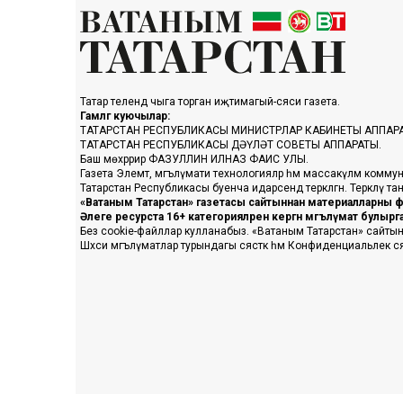
Татар телендә чыга торган иҗтимагый-сәяси газета.
Гамәлгә куючылар:
ТАТАРСТАН РЕСПУБЛИКАСЫ МИНИСТРЛАР КАБИНЕТЫ АППАР
ТАТАРСТАН РЕСПУБЛИКАСЫ ДӘҮЛӘТ СОВЕТЫ АППАРАТЫ.
Баш мөхәррир ФАЗУЛЛИН ИЛНАЗ ФАИС УЛЫ.
Газета Элемтә, мәгълүмати технологияләр һәм массакүләм коммун
Татарстан Республикасы буенча идарәсендә теркәлгән. Теркәлү 
«Ватаным Татарстан» газетасы сайтыннан материалларны фа
Әлеге ресурста 16+ категорияләренә кергән мәгълүмат булыр
Без cookie-файллар кулланабыз. «Ватаным Татарстан» сайтына ке
Шәхси мәгълүматлар турындагы сәясәткә һәм Конфиденциальлек с