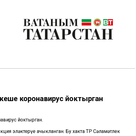
6 кеше коронавирус йоктырган
навирус йоктырган.
ция эләктерүе ачыкланган. Бу хакта ТР Сәламәтлек