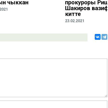
ын чыккан
прокуроры Ри
Шакиров вази
.2021
китте
23.02.2021