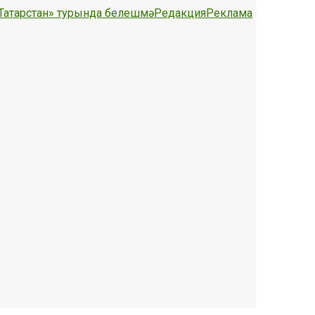
Татарстан» турында белешмә
Редакция
Реклама