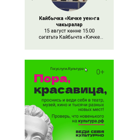
шат
фасыннан
Кайбычка «Кичке уен»га
чакыралар
15 август көнне 15.00
сәгатьтә Кайбычта «Кичке
уен» республика фестивале
узачак. Анда республиканың
Апас, Буа, Арча, Кукмара
кебек унлап районыннан һәм
күрше Чувашия, Мари Эл
республикаларыннан иҗат
коллективлары катнаша.