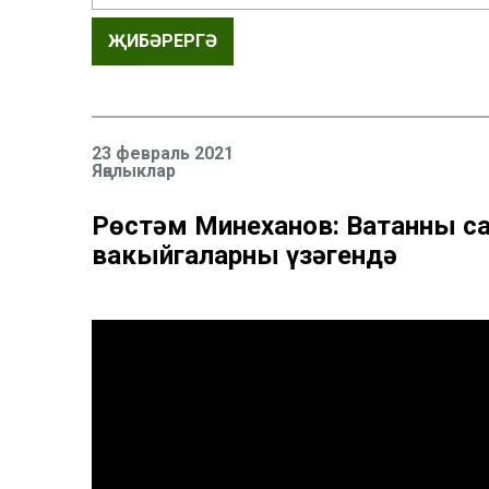
ҖИБӘРЕРГӘ
23 февраль 2021
Яңалыклар
Рөстәм Миңнеханов: Ватанны с
вакыйгаларның үзәгендә