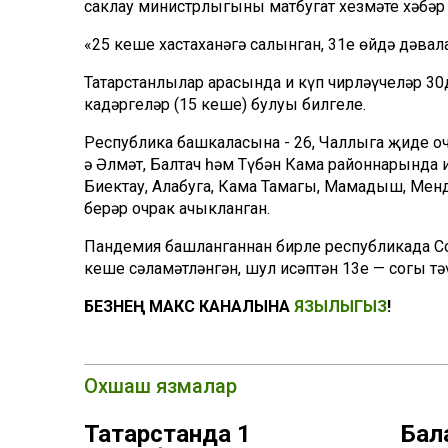
саклау министрлыгының матбугат хезмәте хәбәр 
«25 кеше хастаханәгә салынган, 31е өйдә дәвал
Татарстанлылар арасында иң күп чирләүчеләр 30
кадәргеләр (15 кеше) булуы билгеле.
Республика башкаласына - 26, Чаллыга җиде о
ә Әлмәт, Балтач һәм Түбән Кама районнарында 
Биектау, Алабуга, Кама Тамагы, Мамадыш, Мен
берәр очрак ачыкланган.
Пандемия башланганнан бирле республикада Covi
кеше сәламәтләнгән, шул исәптән 13е — соңгы тә
БЕЗНЕҢ МАКС КАНАЛЫНА
ЯЗЫЛЫГЫЗ
!
Охшаш язмалар
Татарстанда 1
Бал