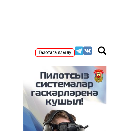
Газетага язылу