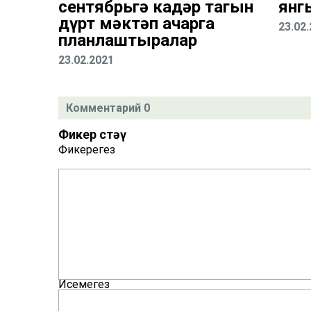
сентябрьгә кадәр тагын
янг
дүрт мәктәп ачарга
23.02
планлаштыралар
23.02.2021
Комментарий 0
Фикер өстәү
Фикерегез
Исемегез