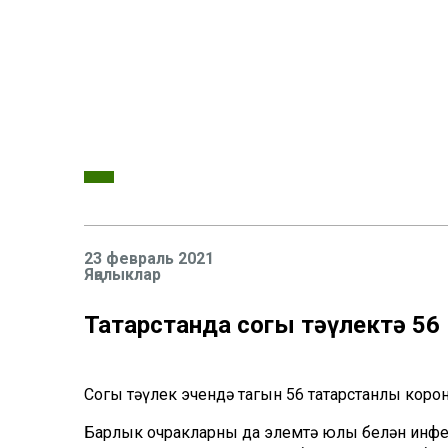
23 февраль 2021
Яңалыклар
Татарстанда соңгы тәүлектә 5
Соңгы тәүлек эчендә тагын 56 татарстанлы коро
Барлык очракларның да элемтә юлы белән инфек