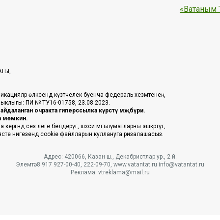
«Ватаным 
АТЫ,
икацияләр өлкәсендә күзәтчелек буенча федераль хезмәтенең
таныклыгы: ПИ № ТУ16-01758, 23.08.2023.
йдаланган очракта гиперссылка күрсәтү мәҗбүри.
га мөмкин.
ргәндә сез әлеге белдерүгә, шәхси мәгълүматларны эшкәртүгә,
әясәте нигезендә cookie файлларын куллануга ризалашасыз.
Адрес: 420066, Казан ш., Декабристлар ур., 2 й.
Элемтә: 8 917 927-00-40, 222-09-70, www.vatantat.ru info@vatantat.ru
Реклама: vtreklama@mail.ru