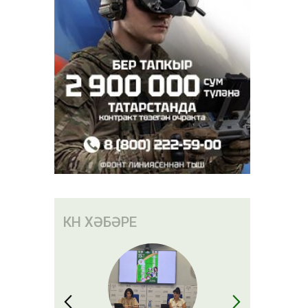
КӨН ХӘБӘРЕ
ы