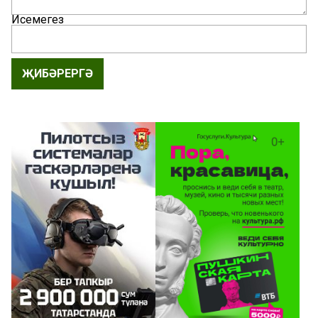
Исемегез
ҖИБӘРЕРГӘ