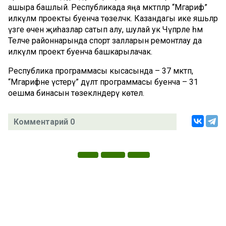
ашыра башлый. Республикада яңа мәктәпләр “Мәгариф”
илкүләм проекты буенча төзеләчәк. Казандагы ике яшьләр
үзәге өчен җиһазлар сатып алу, шулай ук Чүпрәле һәм
Теләче районнарында спорт залларын ремонтлау да
илкүләм проект буенча башкарылачак.
Республика программасы кысасында – 37 мәктәп,
“Мәгарифне үстерү” дәүләт программасы буенча – 31
оешма бинасын төзекләндерү көтелә.
Комментарий 0