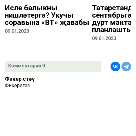
Исле балыкны
Татарстанда
нишләтергә? Укучы
сентябрьгә 
соравына «ВТ» җавабы
дүрт мәктәп
планлаштыр
09.01.2023
09.01.2023
Комментарий 0
Фикер өстәү
Фикерегез