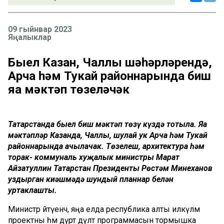
09 гыйнвар 2023
Яңалыклар
Быел Казан, Чаллы шәһәрләрендә,
Арча һәм Тукай районнарында биш
яңа мәктәп төзеләчәк
Татарстанда быел биш мәктәп төзү күздә тотыла. Яңа
мәктәпләр Казанда, Чаллы, шулай ук Арча һәм Тукай
районнарында ачылачак. Төзелеш, архитектура һәм
торак- коммуналь хуҗалык министры Марат
Айзатуллин Татарстан Президенты Рөстәм Миңнеханов
уздырган киңәшмәдә шундый планнар белән
уртаклашты.
Министр әйтүенчә, яңа елда республика алты илкүләм
проектны һәм дүрт дәүләт программасын тормышка