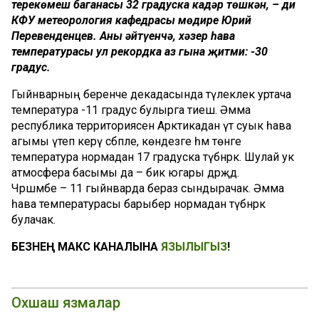
терекөмеш баганасы 32 градуска кадәр төшкән, – ди
КФУ метеорология кафедрасы мөдире Юрий
Перевенденцев. Аның әйтүенчә, хәзер һава
температурасы ул рекордка аз гына җитми: -30
градус.
Гыйнварның беренче декадасында тәүлеклек уртача
температура -11 градус булырга тиеш. Әмма
республика территориясенә Арктикадан үтә суык һава
агымы үтеп керү сәбәпле, көндезге һәм төнге
температура нормадан 17 градуска түбәнрәк. Шулай ук
атмосфера басымы да – бик югары дәрәҗәдә.
Чәршәмбе – 11 гыйнварда бераз сындырачак. Әмма
һава температурасы барыбер нормадан түбәнрәк
булачак.
БЕЗНЕҢ МАКС КАНАЛЫНА
ЯЗЫЛЫГЫЗ
!
Охшаш язмалар