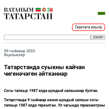
Газетага язылу
ЭЗЛӘҮ
09 гыйнвар 2023
Яңалыклар
Татарстанда суыкның кайчан
чигенәчәген әйткәннәр
Соңгы тапкыр 1987 елда шундый салкыннар булган.
Татарстанда 9 гыйнвар көнне шундый салкын соңгы
тапкыр 1987 елда теркәлгән. Ул чагында термометрның