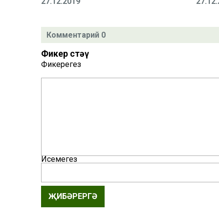
27.12.2019
27.12
Комментарий 0
Фикер өстәү
Фикерегез
Исемегез
ҖИБӘРЕРГӘ