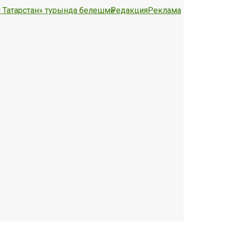
 Татарстан» турында белешмә
Редакция
Реклама