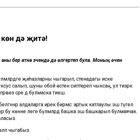
 көн дә җитә!
, аны бер атна эчендә дә өлгертеп була. Моның өчен
бүлмәләрдәге җиһазларны чыгарып, стенадагы иске
ксус салып, шуны обой өстенә сиптереп чыксаң, ул тизрәк
әрәвез әсәре дә булмаска тиеш.
белгәннәр алдаларга ирек бирмәс: артык катлаулы эш түгел
үрә бу көнне әлеге бүлмәләрдә башка эш башкарып булмаячак.
аласыз.
зләп чыгабыз.