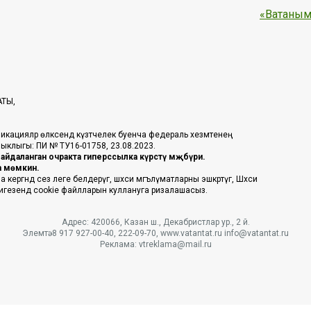
«Ватаным
АТЫ,
икацияләр өлкәсендә күзәтчелек буенча федераль хезмәтенең
таныклыгы: ПИ № ТУ16-01758, 23.08.2023.
йдаланган очракта гиперссылка күрсәтү мәҗбүри.
га мөмкин.
ргәндә сез әлеге белдерүгә, шәхси мәгълүматларны эшкәртүгә, Шәхси
 нигезендә cookie файлларын куллануга ризалашасыз.
Адрес: 420066, Казан ш., Декабристлар ур., 2 й.
Элемтә: 8 917 927-00-40, 222-09-70, www.vatantat.ru info@vatantat.ru
Реклама: vtreklama@mail.ru