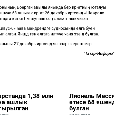
й районының Боерган авылы янында бер ир-атның югалуы
 яшәүче 63 яшьлек ир-ат 26 декабрь иртәсендә «Шевроле
рга киткән һәм шуннан соң элемтәгә чыкмаган.
Хивус-6» һава мендәрендәге судносында елга буен
лган. Янәшәдә генә елгага илтүче чана эзе дә булган.
ыны 27 декабрь иртәсендә янә эзләргә керештеләр.
"Татар-Информ"
арстанда 1,38 млн
Лионель Месс
на ашлык
әтисе 68 яшен
тырылган
булган