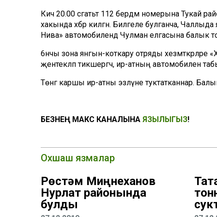
Кичә 20.00 сәгатьтә 112 бердәм номерына Тука
хакында хәбәр килгән. Билгеле булганча, Чаллыда
Нива» автомобилендә Чулман елгасына балык тота
6нчы зона янгын-коткару отряды хезмәткәрләре «
җентекләп тикшергәч, ир-атның автомобилен табып а
Төнгә каршы ир-атны эзләүне туктатканнар. Балыкч
БЕЗНЕҢ МАКС КАНАЛЫНА
ЯЗЫЛЫГЫЗ
!
Охшаш язмалар
Рөстәм Миңнеханов
Тат
Нурлат районында
тон
булды
сук