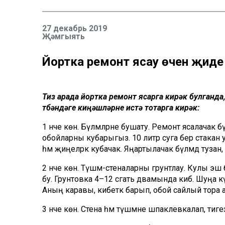
27 декабрь 2019
Җәмгыять
Йортка ремонт ясау өчен җиде
Тиз арада йортка ремонт ясарга кирәк булганда
түбәндәге киңәшләрне истә тотарга кирәк:
1 нче көн. Бүлмәләрне бушату. Ремонт ясалачак 
обойларны кубарыгыз. 10 литр суга бер стакан у
һәм җиңелрәк кубачак. Яңартылачак бүлмәдә тузан, п
2 нче көн. Түшәм-стеналарны грунтлау. Кулы эш 
бу. Грунтовка 4–12 сәгать дәвамында кибә. Шуңа к
Аның каравы, кибеткә барып, обой сайлый тора 
3 нче көн. Стена һәм түшәмне шпаклевкалап, тиге