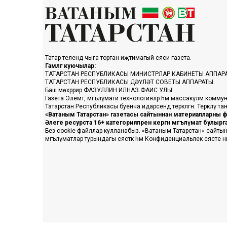
Татар телендә чыга торган иҗтимагый-сәяси газета.
Гамәлгә куючылар:
ТАТАРСТАН РЕСПУБЛИКАСЫ МИНИСТРЛАР КАБИНЕТЫ АППАР
ТАТАРСТАН РЕСПУБЛИКАСЫ ДӘҮЛӘТ СОВЕТЫ АППАРАТЫ.
Баш мөхәррир ФАЗУЛЛИН ИЛНАЗ ФАИС УЛЫ.
Газета Элемтә, мәгълүмати технологияләр һәм массакүләм коммун
Татарстан Республикасы буенча идарәсендә теркәлгән. Теркәлү 
«Ватаным Татарстан» газетасы сайтыннан материалларны фа
Әлеге ресурста 16+ категорияләренә кергән мәгълүмат булыр
Без cookie-файллар кулланабыз. «Ватаным Татарстан» сайтына ке
мәгълүматлар турындагы сәясәткә һәм Конфиденциальлек сәясәте