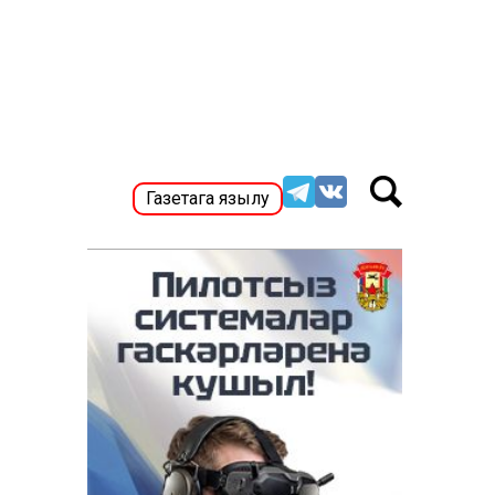
Газетага язылу