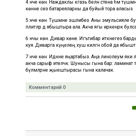
4 нче көн. Наждаклы кәгазь белән стена һәм түшә
көнне сез батареяларны да буйый тора аласыз.
5 нче көн. Түшәмне эшлибез. Аны эмульсияле буя
плитәләр дә ябыштыра ала. Акча ягы иркенрәк булс
6 нчы көн. Дивар көне. Игътибар иткәнегез бард
куя. Диварга күңелеңә хуш килгән обой да ябышт
7 нче көн. Идәнне яңартабыз. Аңа линолеум яки ла
акча сарыф ителәчәк. Шунысы гына бар: ламинат 
бүлмәләрне җыештырасы гына калачак.
Комментарий 0