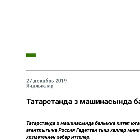
27 декабрь 2019
Яңалыклар
Татарстанда үз машинасында б
Татарстанда үз машинасында балыкка китеп юга
агентлыгына Россия Гадәттән тыш хәлләр мин
хезмәтеннән хәбәр иттеләр.