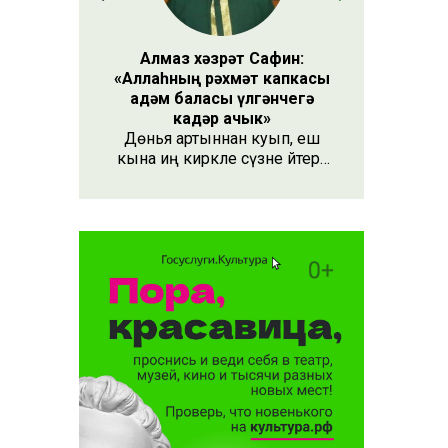
Алмаз хәзрәт Сафин:
«Аллаһның рәхмәт капкасы
адәм баласы үлгәнчегә
кадәр ачык»
Дөнья артыннан куып, еш
кына иң кирәкле сүзне әйтергә
онытабыз. «Рәхмәт» сүзе бу.
Әлеге сүзне күршең яки
дустыңа гына түгел, Аллаһы
Тәгаләгә дә әйтү тиешле, чөнки
кеше бөтен яшәеше, барлыгы
белән Аңа бурычлы.