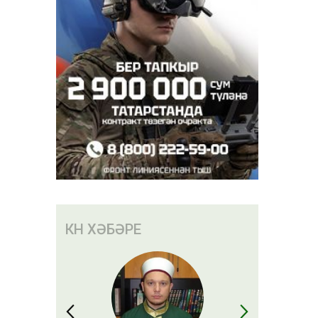
КӨН ХӘБӘРЕ
иның
дә вафат