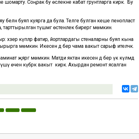
мне шомарту. Соңрак бу өслекне кабат грунтларга кирәк. Бу
у белән буяп куярга да була. Теләге булган кеше пенопласт
а, тарттырылган түшәмгә өстенлек бирергә мөмкин.
ыр: хәзер күпләр фатир, йортлардагы стеналарны буяп кына
ырырга мөмкин. Икесенә дә бер чама вакыт сарыф ителәчәк.
минат җәяргә мөмкин. Матди яктан икесенә дә бер үк күләмдә
түшәү өчен күбрәк вакыт кирәк. Ахырдан ремонт ясалган