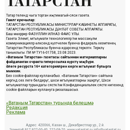
Татар телендә чыга торган иҗтимагый-сәяси газета.
Гамәлгә куючылар:
ТАТАРСТАН РЕСПУБЛИКАСЫ МИНИСТРЛАР КАБИНЕТЫ АППАРАТЫ,
ТАТАРСТАН РЕСПУБЛИКАСЫ ДӘҮЛӘТ СОВЕТЫ АППАРАТЫ.
Баш мөхәррир ФАЗУЛЛИН ИЛНАЗ ФАИС УЛЫ.
Газета Элемтә, мәгълүмати технологияләр һәм массакүләм
коммуникацияләр өлкәсендә күзәтчелек буенча федераль хезмәтенең
Татарстан Республикасы буенча идарәсендә теркәлгән. Теркәлү
таныклыгы: ПИ № ТУ16-01758, 23.08.2023.
«Ватаным Татарстан» газетасы сайтыннан материалларны
файдаланган очракта гиперссылка күрсәтү мәҗбүри.
Әлеге ресурста 16+ категорияләренә кергән мәгълүмат булырга
мөмкин.
Без cookie-файллар кулланабыз. «Ватаным Татарстан» сайтына
кергәндә сез әлеге белдерүгә, шәхси мәгълүматларны эшкәртүгә, Шәхси
мәгълүматлар турындагы сәясәткә һәм Конфиденциальлек сәясәте нигезендә
cookie файлларын куллануга ризалашасыз.
«Ватаным Татарстан» турында белешмә
Редакция
Реклама
Адрес: 420066, Казан ш., Декабристлар ур., 2 й.
Элемтә: 8 917 927-00-40, 222-09-70, www.vatantat.ru info@vatantat.ru