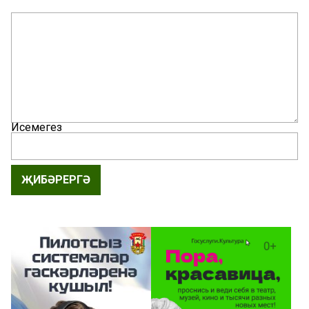
Исемегез
ҖИБӘРЕРГӘ