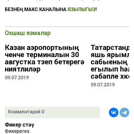
БЕЗНЕҢ МАКС КАНАЛЫНА
ЯЗЫЛЫГЫЗ
!
Охшаш язмалар
Казан аэропортының
Татарстанд
өченче терминалын 30
яшь ярымл
августка төзеп бетерегә
сабыеның т
ниятлиләр
егылып һәл
сәбәпле хөк
09.07.2019
09.07.2019
Комментарий 0
Фикер өстәү
Фикерегез