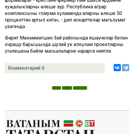
формалары - крестьян-фермер һәм шәхси ярдәмче
хуҗалыкларның өлеше зур. Республика аграр
комплексының гомуми күләмендә аларның өлеше 50
проценттан артып китә», - дип искәрттеләр мәгълүмат
үзәгендә.
Фәрит Мөхәммәтшин Зәй районында яшәүчеләр белән
очрашу барышында шулай ук илкүләм проектларның
үтәлешенә бәйле мәсьәләләрне карарга ниятли.
Комментарий 0