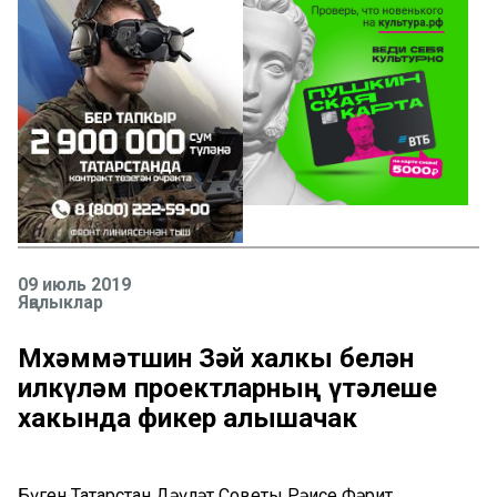
09 июль 2019
Яңалыклар
Мөхәммәтшин Зәй халкы белән
илкүләм проектларның үтәлеше
хакында фикер алышачак
Бүген Татарстан Дәүләт Советы Рәисе Фәрит