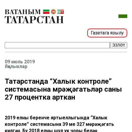
Газетага язылу
ЭЗЛӘҮ
09 июль 2019
Яңалыклар
Татарстанда “Халык контроле”
системасына мөрәҗәгатьләр саны
27 процентка арткан
2019 елның беренче яртыеллыгында “Халык
контроле” системасына 39 мең 327 мөрәҗәгать
килгән. Бу 2018 елның шул ук чоры белән