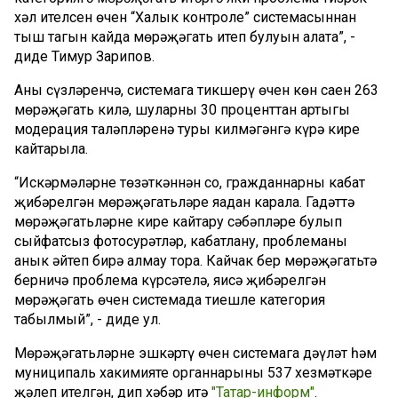
хәл ителсен өчен “Халык контроле” системасыннан
тыш тагын кайда мөрәҗәгать итеп булуын аңлата”, -
диде Тимур Зарипов.
Аның сүзләренчә, системага тикшерү өчен көн саен 263
мөрәҗәгать килә, шуларның 30 проценттан артыгы
модерация таләпләренә туры килмәгәнгә күрә кире
кайтарыла.
“Искәрмәләрне төзәткәннән соң, гражданнарның кабат
җибәрелгән мөрәҗәгатьләре яңадан карала. Гадәттә
мөрәҗәгатьләрне кире кайтару сәбәпләре булып
сыйфатсыз фотосурәтләр, кабатлану, проблеманы
анык әйтеп бирә алмау тора. Кайчак бер мөрәҗәгатьтә
берничә проблема күрсәтелә, яисә җибәрелгән
мөрәҗәгать өчен системада тиешле категория
табылмый”, - диде ул.
Мөрәҗәгатьләрне эшкәртү өчен системага дәүләт һәм
муниципаль хакимияте органнарының 537 хезмәткәре
җәлеп ителгән, дип хәбәр итә
"Татар-информ"
.