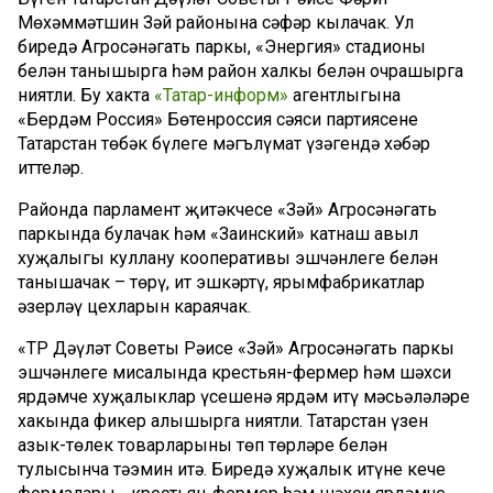
Мөхәммәтшин Зәй районына сәфәр кылачак. Ул
биредә Агросәнәгать паркы, «Энергия» стадионы
белән танышырга һәм район халкы белән очрашырга
ниятли. Бу хакта
«Татар-информ»
агентлыгына
«Бердәм Россия» Бөтенроссия сәяси партиясенең
Татарстан төбәк бүлеге мәгълүмат үзәгендә хәбәр
иттеләр.
Районда парламент җитәкчесе «Зәй» Агросәнәгать
паркында булачак һәм «Заинский» катнаш авыл
хуҗалыгы куллану кооперативы эшчәнлеге белән
танышачак – төрү, ит эшкәртү, ярымфабрикатлар
әзерләү цехларын караячак.
«ТР Дәүләт Советы Рәисе «Зәй» Агросәнәгать паркы
эшчәнлеге мисалында крестьян-фермер һәм шәхси
ярдәмче хуҗалыклар үсешенә ярдәм итү мәсьәләләре
хакында фикер алышырга ниятли. Татарстан үзен
азык-төлек товарларының төп төрләре белән
тулысынча тәэмин итә. Биредә хуҗалык итүнең кече