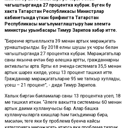
чагыштырганда 27 процентка күбрәк. Бүген бу
хакта Татарстан Республикасы Министрлар
кабинетында үткән брифингта Татарстан
Республикасы мәгълүматлаштыру һәм элемтә
министры урынбасары Тимур Зарипов хәбәр итте.
“Беренче яртыеллыкта 39 меңнән артык мөрәҗәгать
урнаштырылды. Бу 2018 елның шушы ук чоры белән
чагыштырганда 27 процентка күбрәк. Мөрәҗәгатьләр
саны якынча өчтән бер өлешкә артты, гражданнарның
активлыгы арта. Ярты ел эчендә системага 35,5 меңнән
артык шәрех килде, үсеш 13 процент тәшкил итте.
Гражданнар мөрәҗәгатьләрне 95 мең тапкыр хуплады,
үсеш – 21 процент”, - диде Тимур Зарипов.
Халык биргән бәяләмәләр саны 13 процентка үсеп, 18
мең тәшкил иткән. “Әлеге вакытта системаның 60 меңнән
артык даими кулланучысы бар. Алар башка
кулланучыларга киңәшләр һәм тәкъдимнәр бирә,
мәсәлән, теге яки бу проблема буенча кайсы
категориягә мөрәҗәгать итәргә яки проблема тизрәк