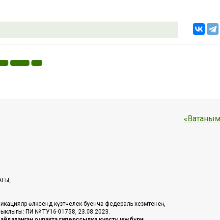
«Ватаным
АТЫ,
икацияләр өлкәсендә күзәтчелек буенча федераль хезмәтенең
таныклыгы: ПИ № ТУ16-01758, 23.08.2023.
йдаланган очракта гиперссылка күрсәтү мәҗбүри.