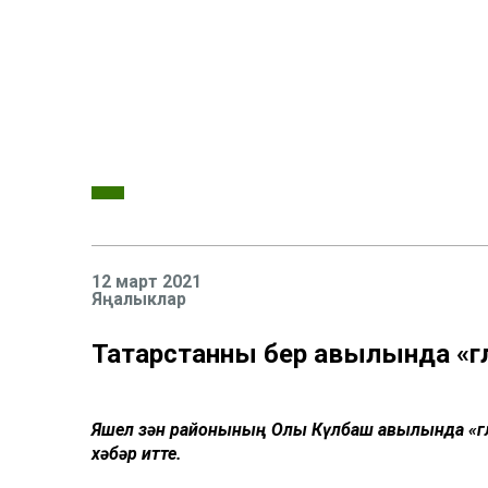
12 март 2021
Яңалыклар
Татарстанның бер авылында «г
Яшел Үзән районының Олы Күлбаш авылында «гл
хәбәр итте.