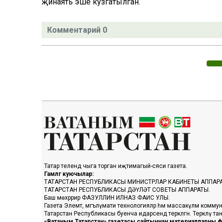
җинаять эше кузгатылган.
Комментарий 0
Татар телендә чыга торган иҗтимагый-сәяси газета.
Гамәлгә куючылар:
ТАТАРСТАН РЕСПУБЛИКАСЫ МИНИСТРЛАР КАБИНЕТЫ АППАР
ТАТАРСТАН РЕСПУБЛИКАСЫ ДӘҮЛӘТ СОВЕТЫ АППАРАТЫ.
Баш мөхәррир ФАЗУЛЛИН ИЛНАЗ ФАИС УЛЫ.
Газета Элемтә, мәгълүмати технологияләр һәм массакүләм коммун
Татарстан Республикасы буенча идарәсендә теркәлгән. Теркәлү 
«Ватаным Татарстан» газетасы сайтыннан материалларны фа