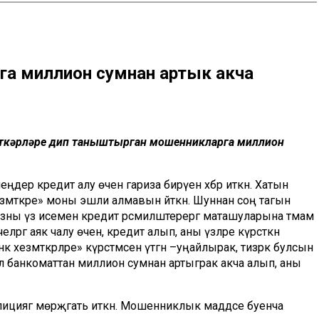
а миллион сумнан артык акча
әткәрләре дип таныштырган мошенникларга миллион
ңдер кредит алу өчен гариза бирүен хәбәр иткән. Хатын
змәткәре» моны эшли алмавын әйткән. Шуннан соң тагын
зны үз исеменә кредит рәсмиләштерергә маташуларына тәмам
гә аяк чалу өчен, кредит алып, аны үзләре күрсәткән
к хезмәткәрләре» күрсәтмәсен үтәгән –уңайлырак, тизрәк булсын
 ул банкоматтан миллион сумнан артыграк акча алып, аны
циягә мөрәҗәгать иткән. Мошенниклык маддәсе буенча