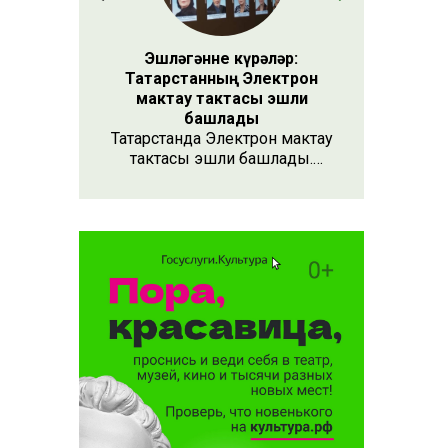
Эшләгәнне күрәләр:
Татарстанның Электрон
мактау тактасы эшли
башлады
Татарстанда Электрон мактау
тактасы эшли башлады.
Хезмәтенә күрә хөрмәт
күрсәтүнең заманча алымы
бу. Анда 15 меңнән артык
кеше турында мәгълүмат
тупланган. Исемлекне ел
саен яңартып торачаклар.
Лаеклыларга исә махсус
таныклык та бирәчәкләр.