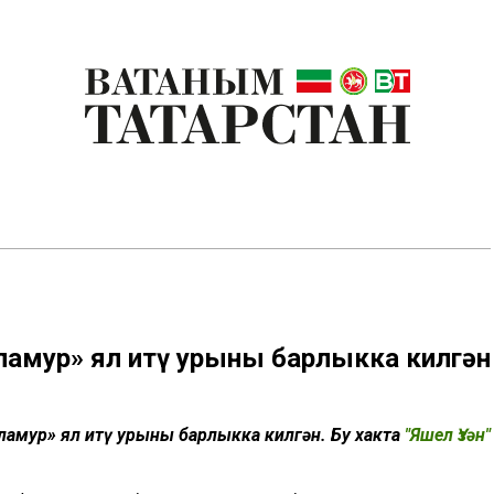
ламур» ял итү урыны барлыкка килгән
амур» ял итү урыны барлыкка килгән. Бу хакта
"Яшел Үзән"