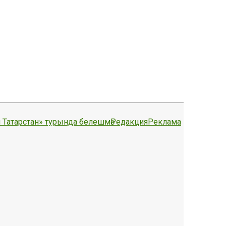
 Татарстан» турында белешмә
Редакция
Реклама