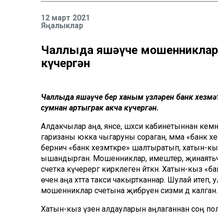
12 март 2021
Яңалыклар
Чаллыда яшәүче мошенникларг
күчергән
Чаллыда яшәүче бер ханым үзләрен банк хезм
сумнан артыграк акча күчергән.
Алдакчылар аңа, янәсе, шәхси кабинетыннан кемне
гаризаны юкка чыгаруны сораган, әмма «банк хе
берничә «банк хезмәткәре» шалтыратып, хатын-кы
ышандырган. Мошенниклар, имештер, җинаятьчеләр
счетка күчерергә кирәклеген әйткән. Хатын-кыз «бан
өчен аңа хәтта такси чакыртканнар. Шулай итеп,
мошенниклар счетына җибәрүен сизми дә калган.
Хатын-кыз үзен алдауларын аңлаганнан соң поли