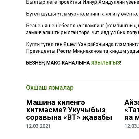
Былтыр әлеге проектны Илнур Хәмидуллин үзенең
Бүген шушы «гламур» кемпингта ял итү өчен кеше
Безнең яшәешебезгә яңа глэмпинг (кемпингның бер
заманчалаштырылган төре, чит илдә ул бик популя
Күптән түгел генә Яшел Үзән районында глэмпинг
Президенты Рөстәм Миңнеханов та киңәшмә узды
БЕЗНЕҢ МАКС КАНАЛЫНА
ЯЗЫЛЫГЫЗ
!
Охшаш язмалар
Машина киленгә
Айз
китмәсме? Укучыбыз
«Та
соравына «ВТ» җавабы
яңа
12.03.2021
12.03