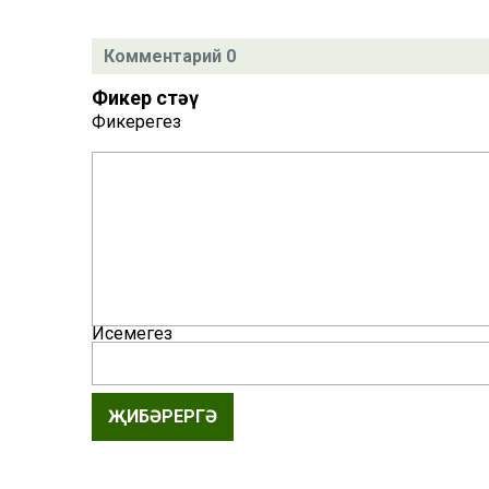
Комментарий 0
Фикер өстәү
Фикерегез
Исемегез
ҖИБӘРЕРГӘ