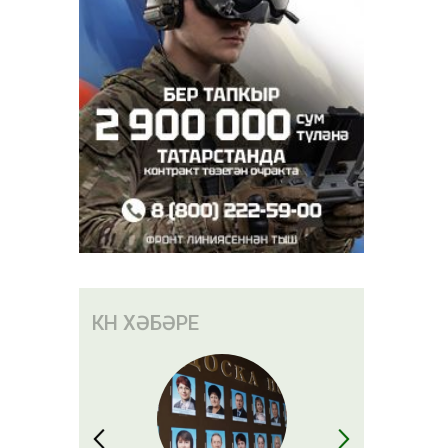
КӨН ХӘБӘРЕ
үбән
ң
ерергә
 аңлатты