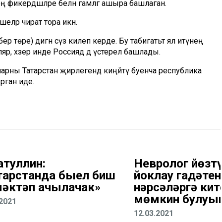
 фикердәшләре белән гамәлгә ашыра башлаган.
ләр чират тора икән.
 төре) дигән сүз килеп керде. Бу табигатьтә ял итүнең
р, хәзер инде Россиядә дә үстерелә башлады.
ларны Татарстан җирлегендә киңәйтү буенча республика
рган иде.
атуллин:
Невролог йөзт
тарстанда быел биш
йоклау гадәтене
 мәктәп ачылачак»
нәрсәләргә кит
мөмкин булуын
.2021
12.03.2021