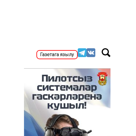
Газетага язылу