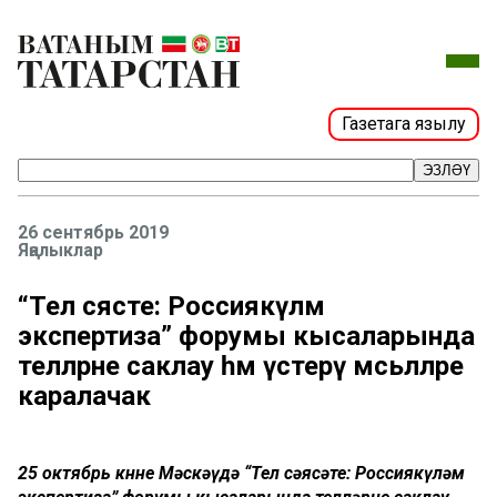
Газетага язылу
ЭЗЛӘҮ
26 сентябрь 2019
Яңалыклар
“Тел сәясәте: Россиякүләм
экспертиза” форумы кысаларында
телләрне саклау һәм үстерү мәсьәләләре
каралачак
25 октябрь көнне Мәскәүдә “Тел сәясәте: Россиякүләм