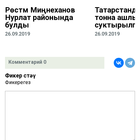
Рөстәм Миңнеханов
Татарстанда
Нурлат районында
тонна ашлы
булды
суктырылга
26.09.2019
26.09.2019
Комментарий 0
Фикер өстәү
Фикерегез