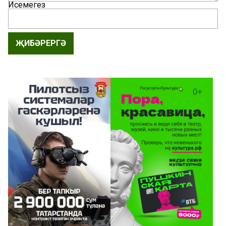
Исемегез
ҖИБӘРЕРГӘ