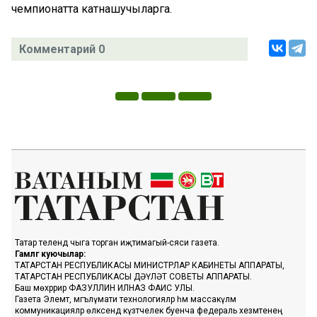
чемпионатта катнашучыларга.
Комментарий 0
Татар телендә чыга торган иҗтимагый-сәяси газета.
Гамәлгә куючылар:
ТАТАРСТАН РЕСПУБЛИКАСЫ МИНИСТРЛАР КАБИНЕТЫ АППАРАТЫ,
ТАТАРСТАН РЕСПУБЛИКАСЫ ДӘҮЛӘТ СОВЕТЫ АППАРАТЫ.
Баш мөхәррир ФАЗУЛЛИН ИЛНАЗ ФАИС УЛЫ.
Газета Элемтә, мәгълүмати технологияләр һәм массакүләм
коммуникацияләр өлкәсендә күзәтчелек буенча федераль хезмәтенең