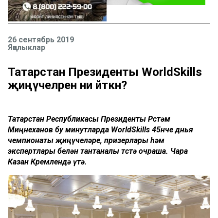
26 сентябрь 2019
Яңалыклар
Татарстан Президенты WorldSkills
җиңүчеләренә ни әйткән?
Татарстан Республикасы Президенты Рөстәм
Миңнеханов бу минутларда WorldSkills 45нче дөнья
чемпионаты җиңүчеләре, призерлары һәм
экспертлары белән тантаналы төстә очраша. Чара
Казан Кремлендә үтә.