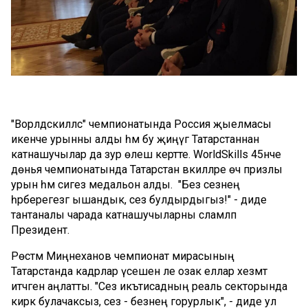
"Ворлдскиллс" чемпионатында Россия җыелмасы
икенче урынны алды һәм бу җиңүгә Татарстаннан
катнашучылар да зур өлеш кертте. WorldSkills 45нче
дөнья чемпионатында Татарстан вәкилләре өч призлы
урын һәм сигез медальон алды. "Без сезнең
һәрберегезгә ышандык, сез булдырдыгыз!" - диде
тантаналы чарада катнашучыларны сәламләп
Президент.
Рөстәм Миңнеханов чемпионат мирасының
Татарстанда кадрлар үсешенә әле озак еллар хезмәт
итәчәген аңлатты. "Сез икътисадның реаль секторында
кирәк булачаксыз, сез - безнең горурлык", - диде ул