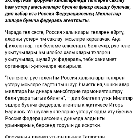
экспертиза” форумы кысаларында телләрне саклау
һәм үстерү мәсьәләләре буенча фикер алышу булачак,
дип хәбәр итә Россия Федерациясенең Милләтләр
эшләре буенча федераль агентлыгы.
Чарада тел сәясәте, Россия халыклары телләренә өйрәтү,
аларны үстерү һәм саклау мәсьәләләре каралачак. Аңа
филологлар, тел белеме өлкәсендәге белгечләр, рус теле
укытучылары һәм илебез халыклары телләрен
укытучылар, шулай ук федераль, төбәк хакимият
органнары җитәкчеләре чакырыла.
“Тел сәясәте, рус телен һәм Россия халыклары телләрен
үстерү мәсьәләләре гадәттән тыш зур әһәмияткә ия, чөнки алар
милләтара һәм динара мөнәсәбәтләрне гармониятләштерү
белән үзара тыгыз бәйләнгән”, – дип билгеләп үткән Милләтләр
эшләре буенча федераль агентлык җитәкчесе Игорь
Баринов. Ул шулай ук телләрне үстерүгә ярдәм итү буенча
Россия Федерациясенең дөньяда алдынгы
урыннарның берсендә торуын да искәрткән.
Форумның пленар утырышында Татарстан