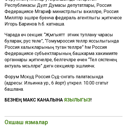
Республикасы Дәүләт Думасы депутатлары, Россия
Федерациясе Мәгариф министрлыгы вәкилләре, Россия
Милләтләр эшләре буенча федераль агентлыгы җитәкчесе
Игорь Баринов һ.б. катнаша.
Чарада өч секция: “Җәмгыяттә этник туплану чарасы
буларак, рус теле”, “Гомумроссия телләр яссылыгында
Россия халыкларының туган телләре” һәм Россия
Федерациясе субъектларының башкарма хакимияте
органнары җитәкчеләре, белгечләре өчен “Тел сәясәтенең
актуаль мәсьәләләре” дигән секцияләр эшлиячәк.
Форум Мәскәүдә Россия Сәүдә-сәнәгать палатасында
(адресы: Ильинка ур., 6 йорт) үткәрелә. 10.00 сәгатьтә
башлана.
БЕЗНЕҢ МАКС КАНАЛЫНА
ЯЗЫЛЫГЫЗ
!
Охшаш язмалар