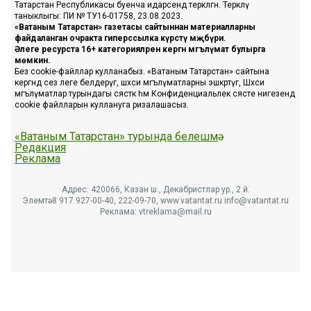
Татарстан Республикасы буенча идарәсендә теркәлгән. Теркәлү
таныклыгы: ПИ № ТУ16-01758, 23.08.2023.
«Ватаным Татарстан» газетасы сайтыннан материалларны
файдаланган очракта гиперссылка күрсәтү мәҗбүри.
Әлеге ресурста 16+ категорияләренә кергән мәгълүмат булырга
мөмкин.
Без cookie-файллар кулланабыз. «Ватаным Татарстан» сайтына
кергәндә сез әлеге белдерүгә, шәхси мәгълүматларны эшкәртүгә, Шәхси
мәгълүматлар турындагы сәясәткә һәм Конфиденциальлек сәясәте нигезендә
cookie файлларын куллануга ризалашасыз.
«Ватаным Татарстан» турында белешмә
Редакция
Реклама
Адрес: 420066, Казан ш., Декабристлар ур., 2 й.
Элемтә: 8 917 927-00-40, 222-09-70, www.vatantat.ru info@vatantat.ru
Реклама: vtreklama@mail.ru