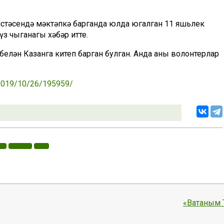
истәсендә мәктәпкә барганда юлда югалган 11 яшьлек
үз чыганагы хәбәр итте.
белән Казанга китеп барган булган. Анда аны волонтерлар
s/2019/10/26/195959/
«Ватаным 