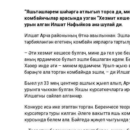
“Яшьтәшләрем шәһәргә атлыгып торса да, мин
комбайнчылар арасында узган “Хезмәт кешес
урын алган Илшат Нәфыйков әнә шулай ди.
Илшат Арча районының Өтнә авылыннан. Эшләв
тәрбияләнгән егетнең комбайн иярләргә тартылу
– Әти хезмәт кешесе булгач, мине дә гел үзе б
аның ярдәмчесе булып эшли башлаган идем. Б
Хәзер инде әти – минем ярдәмчем. Урып-җыю 
бәрәңге ала торган комбайнда эшли, – ди Илшат
Быел ул 33 мең центнер ашлык җыеп алып, Ар
урынга чыккан булган. Яхшы күрсәткечләргә и
Илшатны сайлап алганнар.
Конкурс исә ике этаптан торган. Беренчесе тео
күрсәтергә туры килгән. Әлеге вакытта яшь ко
курсында белем ала. Бәйгедә җиңеп чыгуында у