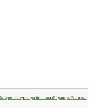
Татарстан» турында белешмә
Редакция
Реклама