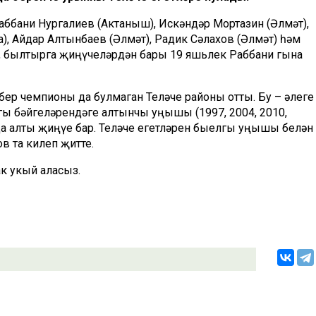
ббани Нургалиев (Актаныш), Искәндәр Мортазин (Әлмәт),
), Айдар Алтынбаев (Әлмәт), Радик Сәлахов (Әлмәт) һәм
п, былтырга җиңүчеләрдән бары 19 яшьлек Раббани гына
ер чемпионы да булмаган Теләче районы отты. Бу – әлеге
ы бәйгеләрендәге алтынчы уңышы (1997, 2004, 2010,
да алты җиңүе бар. Теләче егетләрен быелгы уңышы белән
 та килеп җитте.
к укый аласыз.