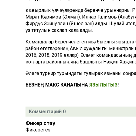
Үз авырлык үлчәүләрендә беренче урыннарны Ра
Марат Кәримов (Әлмәт), Илнар Галимов (Алабуга
Фирдүс Зәйнуллин (Яшел Үзән) алды. Шулай ите
үз титулын саклап кала алды.
Командалар беренчелеген исә быелгы ярышта б
район егетләренең Авыл хуҗалыгы министрлыг
2016, 2018, 2019 еллар). Әлмәт командасының 
котларга районның яңа башлыгы Нәҗип Хаҗипов
Әлеге турнир турындагы тулырак язманы соңра
БЕЗНЕҢ МАКС КАНАЛЫНА
ЯЗЫЛЫГЫЗ
!
Комментарий 0
Фикер өстәү
Фикерегез