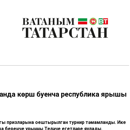
занда көрәш буенча республика ярышы
ыгы призларына оештырылган турнир тәмамланды. Ике
а беренче урынны Теләче егетләре яулады.