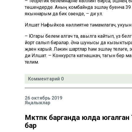
– Теоретик белемнәрне көллият бирсә, эшнең б
төшендерде. Аның комбайнда эшләү буенча 39
якыннарым да бик сөенде, – ди ул.
Илшат Нәфыйков көллиятне тәмамлагач, укуын К
– Югары белем алгач та, авылга кайтып, үз бе
йорт салып бирәләр. Әнә шунысы да кызыктыр
җаен карый. Ләкин шартлар һәм эшләү теләге, 
ди Илшат. – Конкурста катнашкач, тагын бер ма
телим.
Комментарий 0
26 октябрь 2019
Яңалыклар
Мәктәпкә барганда юлда югалга
бар