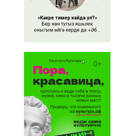
«Кәкре тимер кайда ул?»
Бер көн тугыз яшьлек
оныгым өйгә керде дә: «Әби,
безнең кәкре тимер кайда
ул?» – дип сорады.