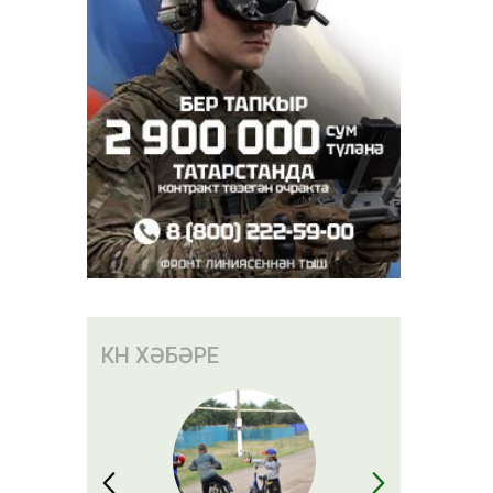
КӨН ХӘБӘРЕ