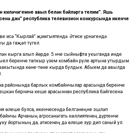
 киләчәгемне авыл белән бәйләргә телим”. Яшь
енә дан” республика телевизион конкурсында икенче
е исә “Кырлай” җәмгыятендә. Әтисе үрнәгендә
ы да гаҗәп түгел.
елән кырга алып йөрде. 5 нче сыйныфта укыганда инде
ыел беренче тапкыр үзем комбайн руле артына утырдым.
вакытында көне-төне кырда булдык. Абыем да авылда
.
ча районында барлык комбайнчылар арасында беренче
решкән берничә кеше арасыннан республика бәйгесенә
рия өлеше булса, икенчесендә белгәнеңне эшләп
мбайнчы Арчаның агросәнәгать көллиятенең дүртенче
ку йортының да, әтисенең дә өлеше зур дип саный ул.