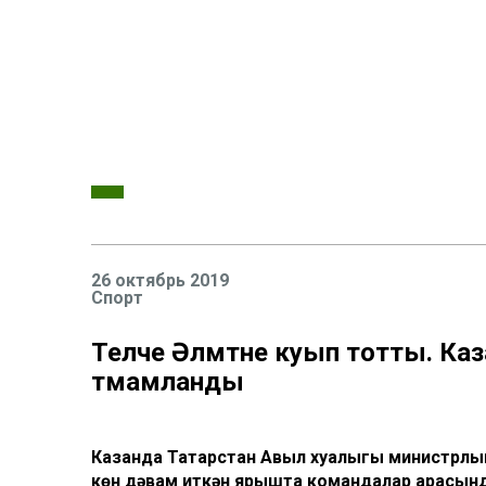
26 октябрь 2019
Спорт
Теләче Әлмәтне куып тотты. Ка
тәмамланды
Казанда Татарстан Авыл хуҗалыгы министрл
көн дәвам иткән ярышта командалар арасынд