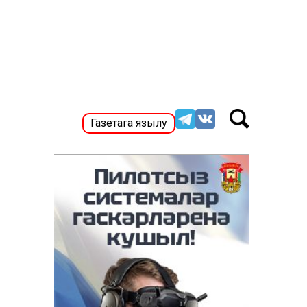
Газетага язылу