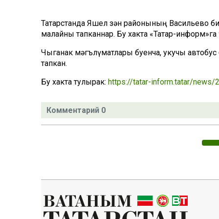
Татарстанда Яшел Үзән районының Васильево б
малайны тапканнар. Бу хакта «Татар-информ»га 
Чыганак мәгълүматлары буенча, укучы автобус 
тапкан.
Бу хакта тулырак:
https://tatar-inform.tatar/new
Комментарий 0