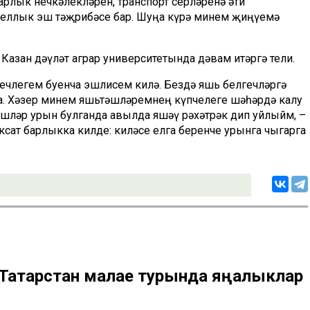
арлык нечкәлекләрен, транспорт серләренә әти
 еллык эш тәҗрибәсе бар. Шуңа күрә минем җиңүемә
азан дәүләт аграр университетында дәвам итәргә тели.
лгечлегем буенча эшлисем килә. Бездә яшь белгечләргә
а. Хәзер минем яшьтәшләремнең күпчелеге шәһәрдә калу
эшләр урын булганда авылда яшәү рәхәтрәк дип уйлыйм, –
ксат барлыкка килде: киләсе елга беренче урынга чыгарга
н Татарстан малае турында яңалыклар