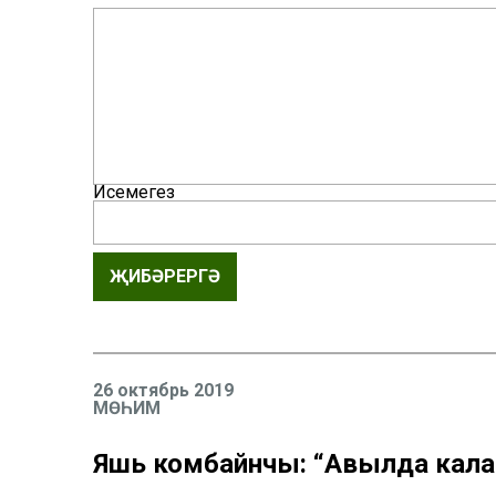
Исемегез
ҖИБӘРЕРГӘ
26 октябрь 2019
МӨҺИМ
Яшь комбайнчы: “Авылда кала