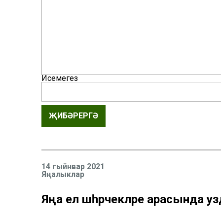
Исемегез
ҖИБӘРЕРГӘ
14 гыйнвар 2021
Яңалыклар
Яңа ел шәһәрчекләре арасында у