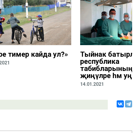
кре тимер кайда ул?»
Тыйнак батыр
республика
.2021
табибларының
җиңүләре һәм 
14.01.2021