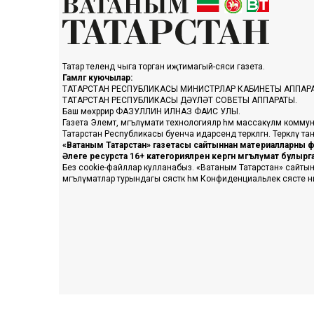
Татар телендә чыга торган иҗтимагый-сәяси газета.
Гамәлгә куючылар:
ТАТАРСТАН РЕСПУБЛИКАСЫ МИНИСТРЛАР КАБИНЕТЫ АППАР
ТАТАРСТАН РЕСПУБЛИКАСЫ ДӘҮЛӘТ СОВЕТЫ АППАРАТЫ.
Баш мөхәррир ФАЗУЛЛИН ИЛНАЗ ФАИС УЛЫ.
Газета Элемтә, мәгълүмати технологияләр һәм массакүләм коммун
Татарстан Республикасы буенча идарәсендә теркәлгән. Теркәлү 
«Ватаным Татарстан» газетасы сайтыннан материалларны фа
Әлеге ресурста 16+ категорияләренә кергән мәгълүмат булыр
Без cookie-файллар кулланабыз. «Ватаным Татарстан» сайтына ке
мәгълүматлар турындагы сәясәткә һәм Конфиденциальлек сәясәте