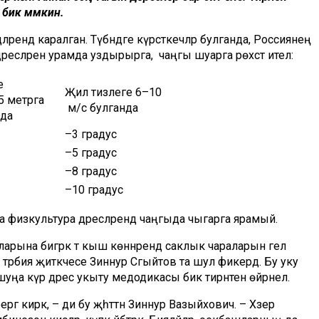
бик мөмкин.
әләрендә каралган. Түбәндәге күрсәткечләр булганда, Россиянең
ресләрен урамда уздырырга, чаңгы шуарга рөхсәт ителә:
е
Җил тизлеге 6–10
5 метрга
м/с булганда
нда
–3 градус
–5 градус
–8 градус
–10 градус
 физкультура дәресләрендә чаңгыда чыгарга ярамый.
ларына бигрәк тә кыш көннәрендә саклык чараларын гел
 тәрбия җитәкчесе Зиннур Сәгыйтов та шул фикердә. Бу уку
уңа күрә дәрес укыту медодикасы бик тирәнтен өйрәнелә.
 кирәк, – ди бу җәһәттән Зиннур Вазыйхович. – Хәзер