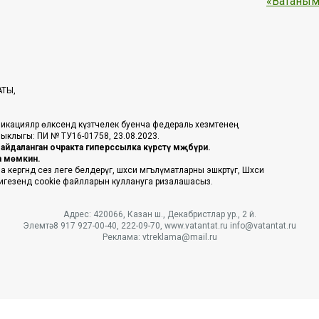
«Ватаным
АТЫ,
икацияләр өлкәсендә күзәтчелек буенча федераль хезмәтенең
таныклыгы: ПИ № ТУ16-01758, 23.08.2023.
йдаланган очракта гиперссылка күрсәтү мәҗбүри.
га мөмкин.
ргәндә сез әлеге белдерүгә, шәхси мәгълүматларны эшкәртүгә, Шәхси
 нигезендә cookie файлларын куллануга ризалашасыз.
Адрес: 420066, Казан ш., Декабристлар ур., 2 й.
Элемтә: 8 917 927-00-40, 222-09-70, www.vatantat.ru info@vatantat.ru
Реклама: vtreklama@mail.ru