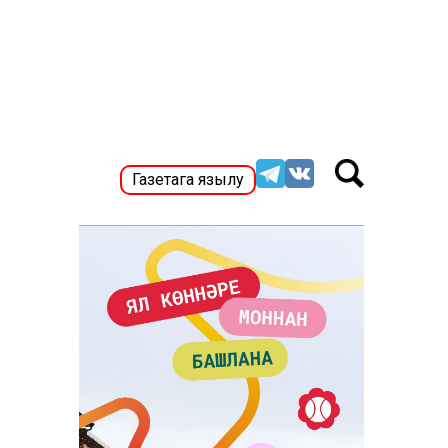
Газетага язылу