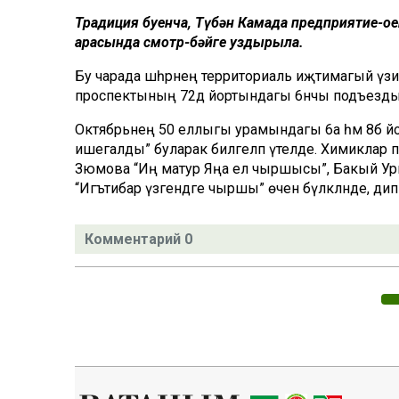
Традиция буенча, Түбән Камада предприятие-ое
арасында смотр-бәйге уздырыла.
Бу чарада шәһәрнең территориаль иҗтимагый үзид
проспектының 72д йортындагы 6нчы подъезды “
Октябрьнең 50 еллыгы урамындагы 6а һәм 8б йо
ишегалды” буларак билгеләп үтелде. Химиклар п
Зюмова “Иң матур Яңа ел чыршысы”, Бакый Ур
“Игътибар үзәгендәге чыршы” өчен бүләкләнде, дип 
Комментарий 0