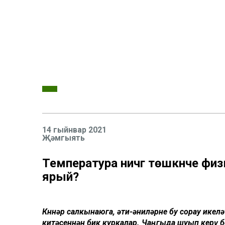
14 гыйнвар 2021
Җәмгыять
Температура ничәгә төшкәнче физ
ярый?
Көннәр салкынаюга, әти-әниләрне бу сорау ике
китәсеннән бик куркалар. Чаңгыда шуып керү бе