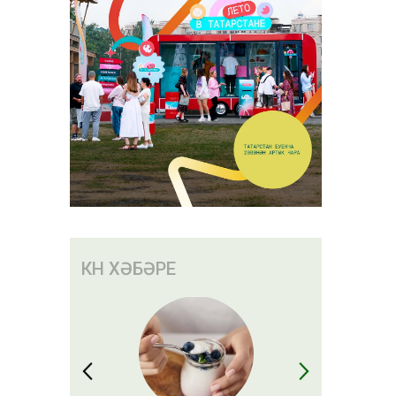
КӨН ХӘБӘРЕ