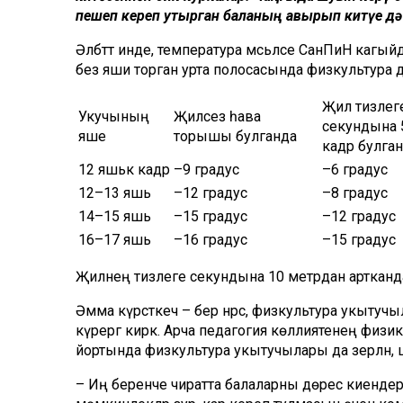
пешеп кереп утырган баланың авырып китүе дә 
Әлбәттә инде, температура мәсьәләсе СанПиН кагыйд
без яши торган урта полосасында физкультура дә
Җил тизлег
Укучының
Җилсез һава
секундына 
яше
торышы булганда
кадәр булга
12 яшькә кадәр
–9 градус
–6 градус
12–13 яшь
–12 градус
–8 градус
14–15 яшь
–15 градус
–12 градус
16–17 яшь
–16 градус
–15 градус
Җилнең тизлеге секундына 10 метрдан артканда
Әмма күрсәткеч – бер нәрсә, физкультура укытучы
күрергә кирәк. Арча педагогия көллиятенең физик
йортында физкультура укытучылары да әзерләнә, ш
– Иң беренче чиратта балаларны дөрес киендерергә