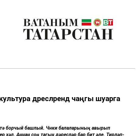
культура дәресләрендә чаңгы шуарга
ләтә борчый башлый. Чөнки балаларының авырып
р хәл. Аннан соң тагын дәресләр бар бит әле. Тирләп-