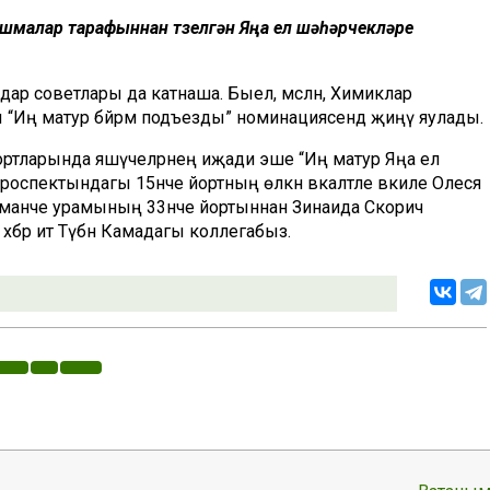
шмалар тарафыннан төзелгән Яңа ел шәһәрчекләре
арә советлары да катнаша. Быел, мәсәлән, Химиклар
Иң матур бәйрәм подъезды” номинациясендә җиңү яулады.
ртларында яшәүчеләрнең иҗади эше “Иң матур Яңа ел
роспектындагы 15нче йортның өлкән вәкаләтле вәкиле Олеся
манче урамының 33нче йортыннан Зинаида Скорич
хәбәр итә Түбән Камадагы коллегабыз.