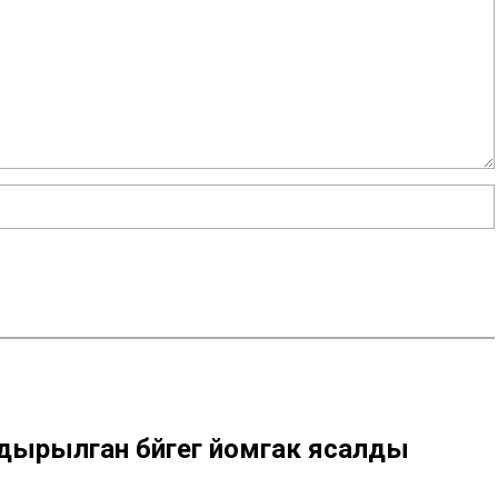
здырылган бәйгегә йомгак ясалды