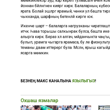
мөмкинлекләр зур, кар кереп тулмасын өчен комбин
йоннан бәйләнгәнен кияргә кирәк. Балаларның кү
ярата. Болай эшләргә ярамый, чөнки ул башта тирлә
чыкканда, шарфның бөтенләй кирәге юк.
Икенче шарт – балаларга нагрузканы чиратлашты
итәчәк. Һава торышы салкынрак булса, башта ике
алырга кирәк. Бераз хәл алгач, мәйданчыкта чаңгы
булып, урамга чыгарга ярамаса, бу әле физкультура
теманы дәвам иттерергә була. Мәсәлән, ярыш кагый
ясарга мөмкин.
БЕЗНЕҢ МАКС КАНАЛЫНА
ЯЗЫЛЫГЫЗ
!
Охшаш язмалар