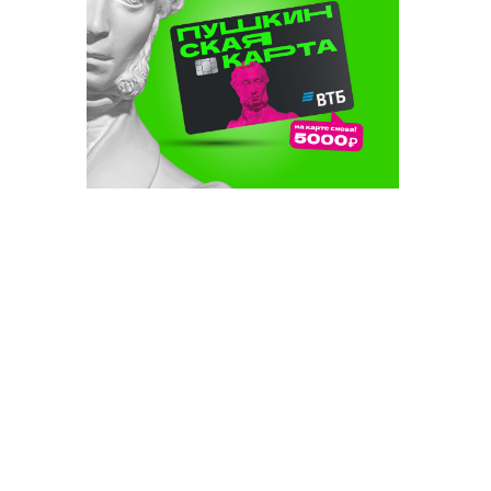
лык:
 яңа
уңышлары