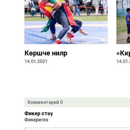
Көрәшче әниләр
«Кә
14.01.2021
14.01
Комментарий 0
Фикер өстәү
Фикерегез