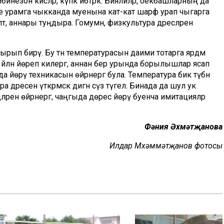
езон кисәләр, күпкә әйбәтрәк. Бияләйләр, оекбашларның да
бесе урамга чыкканда муенына кат-кат шарф урап чыгарга
тә, аннары туңдыра. Гомумән, физкультура дәресләренә
рып бирү. Бу тән температурасын даими тотарга ярдәм
 әйләнә йөреп килергә, аннан бер урында борылышлар ясап
да йөрү техникасын өйрәнергә була. Температура бик түбән
 дәресен үткәрмәскә дигән сүз түгел. Бинада да шул ук
дәләрен өйрәнергә, чаңгыда дөрес йөрү буенча имитацияләр
Фәния Әхмәтҗанова
Илдар Мөхәммәтҗанов фотосы