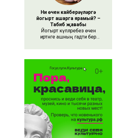
Ни өчен кайберәүләргә
йогырт ашарга ярамый? –
Табиб җавабы
Йогырт күпләребез өчен
иртәнге ашның гадәти бер
өлеше булып тора.