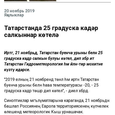
20 ноябрь 2019
Яңалыклар
Татарстанда 25 градуска кадәр
салкыннар көтелә
Иртәгә, 21 ноябрьдә, Татарстан буенча урыны белән 25
градуска кадәр салкын булуы көтелә, дип хәбәр итә
Татарстан Гидрометеорология һәм әйләнә-тирә мохитне
күзәтү идарәсе.
"2019 елның 21 ноябрендә төнлә һәм иртән Татарстан
буенча урыны белән һава температурасы -20, - 25
градуска кадәр төшәр дип көтелә", - диелә хәбәрдә.
Синоптиклар мәгълүматларына караганда, 21 ноябрьдән
башлап Россиянең Европа территориясенең күпчелек
өлешендә метеорологик Кыш урнашачак.