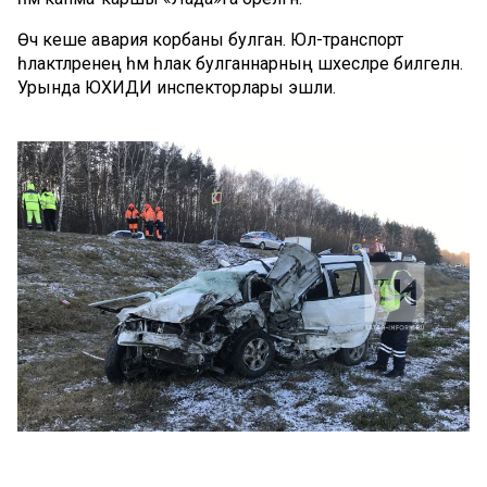
Өч кеше авария корбаны булган. Юл-транспорт
һәлакәтләренең һәм һәлак булганнарның шәхесләре билгеләнә.
Урында ЮХИДИ инспекторлары эшли.