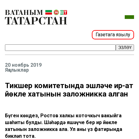
Газетага язылу
ЭЗЛӘҮ
20 ноябрь 2019
Яңалыклар
Тикшерү комитетында эшләүче ир-ат
йөкле хатынын заложникка алган
Бүген көндез, Ростов халкы коточкыч вакыйга
шаһиты булды. Шәһәрдә яшәүче бер ир йөкле
хатынын заложникка ала. Ул аны үз фатирында
бикләп тота.