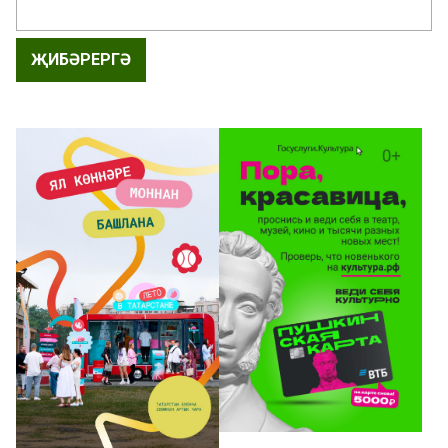
ҖИБӘРЕРГӘ