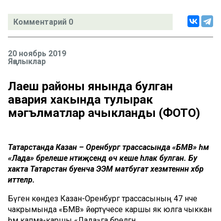
Комментарий 0
20 ноябрь 2019
Яңалыклар
Лаеш районы янында булган
авария хакында тулырак
мәгълүматлар ачыкланды (ФОТО)
Татарстанда Казан – Оренбург трассасында «БМВ» һәм
«Лада» бәрелеше нәтиҗәсендә өч кеше һәлак булган. Бу
хакта Татарстан буенча ЭЭМ матбугат хезмәтеннән хәбәр
иттеләр.
Бүген көндез Казан-Оренбург трассасының 47 нче
чакрымында «БМВ» йөртүчесе каршы як юлга чыккан
һәм капма-каршы «Лада»га бәрелгән.