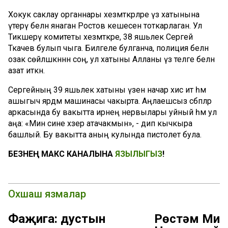
Хокук саклау органнары хезмәткәрләре үз хатынына
үтерү белән янаган Ростов кешесен тоткарлаган. Ул
Тикшерү комитеты хезмәткәре, 38 яшьлек Сергей
Ткачев булып чыга. Билгеле булганча, полиция белән
озак сөйләшкәннән соң, ул хатыны Алланы үз теләге белән
азат иткән.
Сергейның 39 яшьлек хатыны үзен начар хис итә һәм
ашыгыч ярдәм машинасы чакырта. Аңлаешсыз сәбәпләр
аркасында бу вакытта ирнең нервылары уйный һәм ул
аңа: «Мин сине хәзер атачакмын», - дип кычкыра
башлый. Бу вакытта аның кулында пистолет була.
БЕЗНЕҢ МАКС КАНАЛЫНА
ЯЗЫЛЫГЫЗ
!
Охшаш язмалар
Фаҗига: дустын
Рөстәм Миң