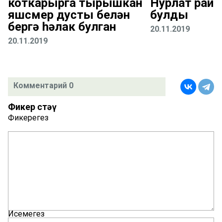
коткарырга тырышкан
Нурлат рай
яшүсмер дусты белән
булды
бергә һәлак булган
20.11.2019
20.11.2019
Комментарий 0
Фикер өстәү
Фикерегез
Исемегез