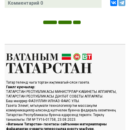
Комментарий 0
Татар телендә чыга торган иҗтимагый-сәяси газета.
Гамәлгә куючылар:
ТАТАРСТАН РЕСПУБЛИКАСЫ МИНИСТРЛАР КАБИНЕТЫ АППАРАТЫ,
ТАТАРСТАН РЕСПУБЛИКАСЫ ДӘҮЛӘТ СОВЕТЫ АППАРАТЫ.
Баш мөхәррир ФАЗУЛЛИН ИЛНАЗ ФАИС УЛЫ.
Газета Элемтә, мәгълүмати технологияләр һәм массакүләм
коммуникацияләр өлкәсендә күзәтчелек буенча федераль хезмәтенең
Татарстан Республикасы буенча идарәсендә теркәлгән. Теркәлү
таныклыгы: ПИ № ТУ16-01758, 23.08.2023.
«Ватаным Татарстан» газетасы сайтыннан материалларны
файдаланган очракта гиперссылка күрсәтү мәҗбүри.