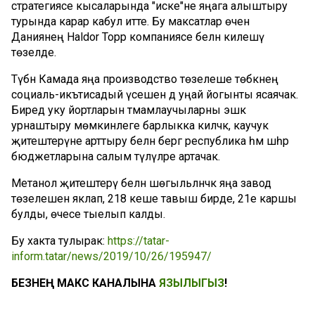
стратегиясе кысаларында "иске"не яңага алыштыру
турында карар кабул итте. Бу максатлар өчен
Даниянең Haldor Торр компаниясе белән килешү
төзелде.
Түбән Камада яңа производство төзелеше төбәкнең
социаль-икътисадый үсешенә дә уңай йогынты ясаячак.
Биредә уку йортларын тәмамлаучыларны эшкә
урнаштыру мөмкинлеге барлыкка киләчәк, каучук
җитештерүне арттыру белән бергә республика һәм шәһәр
бюджетларына салым түләүләре артачак.
Метанол җитештерү белән шөгыльләнәчәк яңа завод
төзелешен яклап, 218 кеше тавыш бирде, 21е каршы
булды, өчесе тыелып калды.
Бу хакта тулырак:
https://tatar-
inform.tatar/news/2019/10/26/195947/
БЕЗНЕҢ МАКС КАНАЛЫНА
ЯЗЫЛЫГЫЗ
!