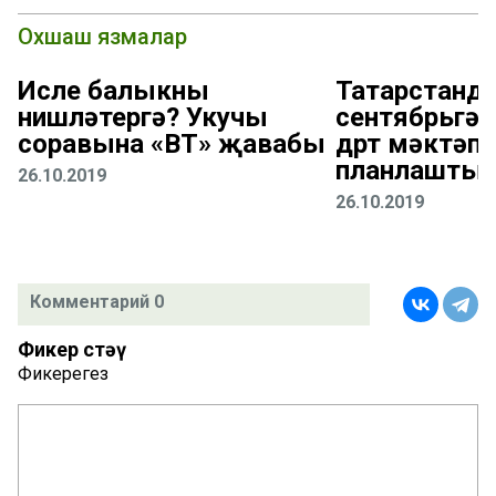
Охшаш язмалар
Исле балыкны
Татарстанда
нишләтергә? Укучы
сентябрьгә 
соравына «ВТ» җавабы
дүрт мәктәп 
планлаштыр
26.10.2019
26.10.2019
Комментарий 0
Фикер өстәү
Фикерегез