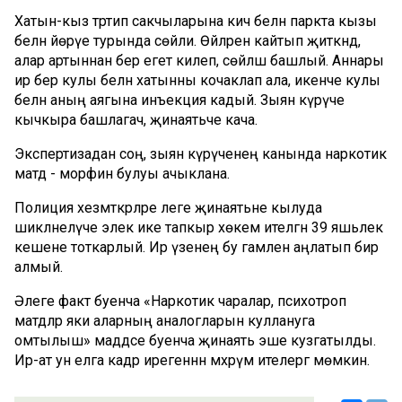
Хатын-кыз тәртип сакчыларына кич белән паркта кызы
белән йөрүе турында сөйли. Өйләренә кайтып җиткәндә,
алар артыннан бер егет килеп, сөйләшә башлый. Аннары
ир бер кулы белән хатынны кочаклап ала, икенче кулы
белән аның аягына инъекция кадый. Зыян күрүче
кычкыра башлагач, җинаятьче кача.
Экспертизадан соң, зыян күрүченең канында наркотик
матдә - морфин булуы ачыклана.
Полиция хезмәткәрләре әлеге җинаятьне кылуда
шикләнелүче элек ике тапкыр хөкем ителгән 39 яшьлек
кешене тоткарлый. Ир үзенең бу гамәлен аңлатып бирә
алмый.
Әлеге факт буенча «Наркотик чаралар, психотроп
матдәләр яки аларның аналогларын куллануга
омтылыш» маддәсе буенча җинаять эше кузгатылды.
Ир-ат ун елга кадәр ирегеннән мәхрүм ителергә мөмкин.