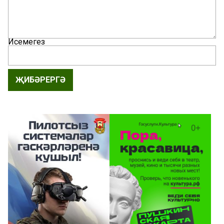
Исемегез
ҖИБӘРЕРГӘ