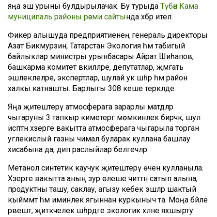
яңа эш урыны булдырылачак. Бу турыда
Түбән Кама
муниципаль районы рәсми сайты
нда хәбәр ителә.
Фикер алышуда предприятиенең генераль директоры
Азат Бикмурзин, Татарстан Экология һәм табигый
байлыклар министры урынбасары Айрат Шиһапов,
башкарма комитет вәкилләре, депутатлар, җәмәгать
эшлеклеләре, экспертлар, шулай ук шәһәр һәм район
халкы катнашты. Барлыгы 308 кеше теркәлде.
Яңа җитештерү атмосферага зарарлы матдәләр
чыгаруны 3 тапкыр киметергә мөмкинлек бирәчәк, шул
исәптән хәзерге вакытта атмосферага чыгарыла торган
углекислый газны чимал буларак куллана башлау
хисабына да, дип раслыйлар белгечләр.
Метанол синтетик каучук җитештерү өчен кулланыла.
Хәзерге вакытта аның зур өлеше читтән сатып алына,
продуктны ташу, саклау, агызу кебек эшләр шактый
кыйммәт һәм иминлек ягыннан куркыныч та. Моңа бәйле
рәвештә, җитәкчелек шәһәрдәге экологик хәлне яхшырту