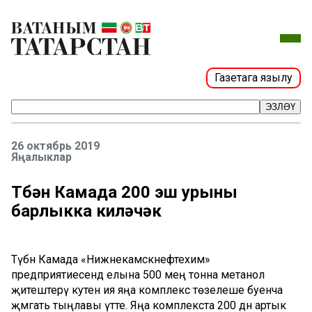
Газетага язылу
ЭЗЛӘҮ
26 октябрь 2019
Яңалыклар
Түбән Камада 200 эш урыны
барлыкка киләчәк
Түбән Камада «Нижнекамскнефтехим»
предприятиесендә елына 500 мең тонна метанол
җитештерү куәтенә ия яңа комплекс төзелеше буенча
җәмәгать тыңлавы үтте. Яңа комплекста 200 дән артык