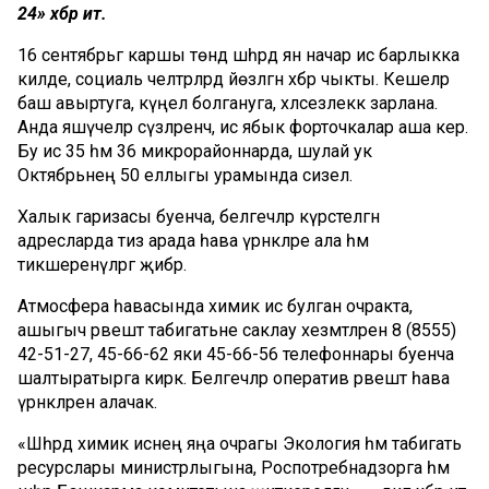
24» хәбәр итә.
16 сентябрьгә каршы төндә шәһәрдә янә начар ис барлыкка
килде, социаль челтәрләрдә йөзләгән хәбәр чыкты. Кешеләр
баш авыртуга, күңел болгануга, хәлсезлеккә зарлана.
Анда яшәүчеләр сүзләренчә, ис ябык форточкалар аша керә.
Бу ис 35 һәм 36 микрорайоннарда, шулай ук
Октябрьнең 50 еллыгы урамында сизелә.
Халык гаризасы буенча, белгечләр күрсәтелгән
адресларда тиз арада һава үрнәкләре ала һәм
тикшеренүләргә җибәрә.
Атмосфера һавасында химик ис булган очракта,
ашыгыч рәвештә табигатьне саклау хезмәтләренә 8 (8555)
42-51-27, 45-66-62 яки 45-66-56 телефоннары буенча
шалтыратырга кирәк. Белгечләр оператив рәвештә һава
үрнәкләрен алачак.
«Шәһәрдә химик иснең яңа очрагы Экология һәм табигать
ресурслары министрлыгына, Роспотребнадзорга һәм