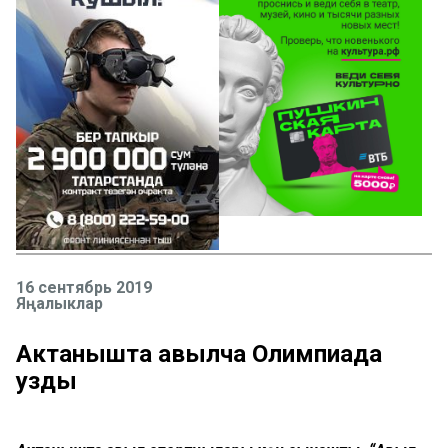
16 сентябрь 2019
Яңалыклар
Актанышта авылча Олимпиада
узды