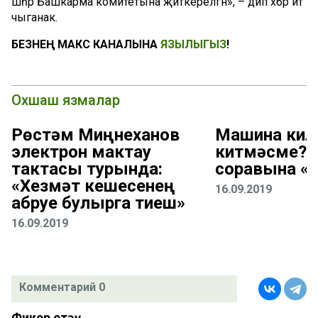
шәһәр Башкарма комитетына җиткерелгән», – дип хәбәр итә
чыганак.
БЕЗНЕҢ МАКС КАНАЛЫНА
ЯЗЫЛЫГЫЗ
!
Охшаш язмалар
Рөстәм Миңнеханов
Машина кил
электрон мактау
китмәсме? 
тактасы турында:
соравына «
«Хезмәт кешесенең
16.09.2019
абруе булырга тиеш»
16.09.2019
Комментарий 0
Фикер өстәү