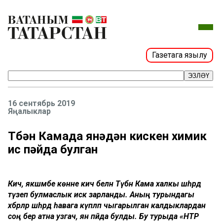
Газетага язылу
ЭЗЛӘҮ
16 сентябрь 2019
Яңалыклар
Түбән Камада янәдән кискен химик
ис пәйда булган
Кичә, якшәмбе көнне кич белән Түбән Кама халкы шәһәрдә
түзеп булмаслык искә зарланды. Аның турындагы
хәбәрләр шәһәрдә һавага күпләп чыгарылган калдыклардан
соң бер атна узгач, янә пәйда булды. Бу турыда «НТР