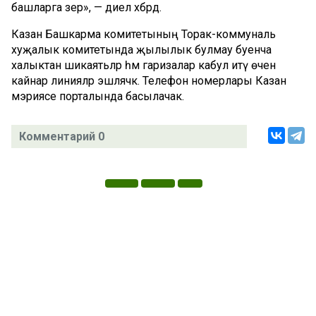
башларга әзер», — диелә хәбәрдә.
Казан Башкарма комитетының Торак-коммуналь
хуҗалык комитетында җылылык булмау буенча
халыктан шикаятьләр һәм гаризалар кабул итү өчен
кайнар линияләр эшләячәк. Телефон номерлары Казан
мэриясе порталында басылачак.
Комментарий 0