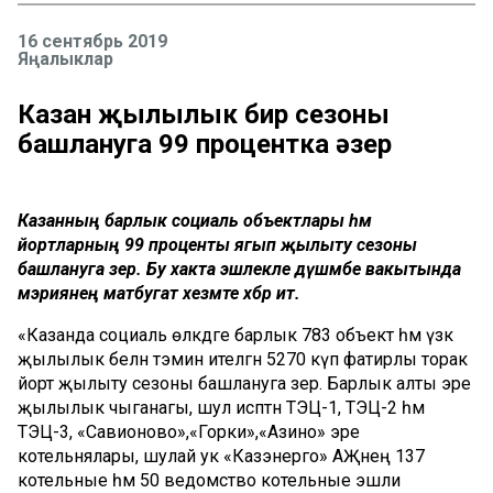
16 сентябрь 2019
Яңалыклар
Казан җылылык бирү сезоны
башлануга 99 процентка әзер
Казанның барлык социаль объектлары һәм
йортларның 99 проценты ягып җылыту сезоны
башлануга әзер. Бу хакта эшлекле дүшәмбе вакытында
мэриянең матбугат хезмәте хәбәр итә.
«Казанда социаль өлкәдәге барлык 783 объект һәм үзәк
җылылык белән тәэмин ителгән 5270 күп фатирлы торак
йорт җылыту сезоны башлануга әзер. Барлык алты эре
җылылык чыганагы, шул исәптән ТЭЦ-1, ТЭЦ-2 һәм
ТЭЦ-3, «Савионово»,«Горки»,«Азино» эре
котельнялары, шулай ук «Казэнерго» АҖнең 137
котельные һәм 50 ведомство котельные эшли