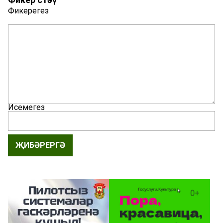
Фикерегез
Исемегез
ҖИБӘРЕРГӘ