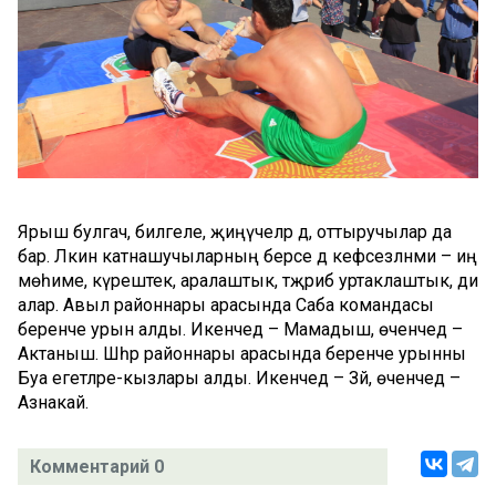
Ярыш булгач, билгеле, җиңүчеләр дә, оттыручылар да
бар. Ләкин катнашучыларның берсе дә кәефсезләнми – иң
мөһиме, күрештек, аралаштык, тәҗрибә уртаклаштык, ди
алар. Авыл районнары арасында Саба командасы
беренче урын алды. Икенчедә – Мамадыш, өченчедә –
Актаныш. Шәһәр районнары арасында беренче урынны
Буа егетләре-кызлары алды. Икенчедә – Зәй, өченчедә –
Азнакай.
Комментарий 0