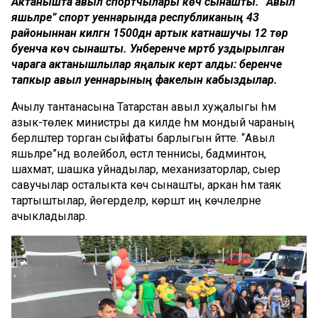
Актанышта авыл спортчылары көч сынашты. “Авыл
яшьләре” спорт уеннарында республиканың 43
районыннан килгән 1500дән артык катнашучы 12 төр
буенча көч сынашты. Унберенче мәртәбә уздырылган
чарага актанышлылар яңалык кертә алды: беренче
тапкыр авыл уеннарының факелын кабыздылар.
Ачылу тантанасына Татарстан авыл хуҗалыгы һәм
азык-төлек министры да килде һәм мондый чараның
берләштерә торган сыйфаты барлыгын әйтте. “Авыл
яшьләре”ндә волейбол, өстәл теннисы, бадминтон,
шахмат, шашка уйнадылар, механизаторлар, сыер
савучылар осталыкта көч сынашты, аркан һәм таяк
тартыштылар, йөгерделәр, көрәштә иң көчлеләрне
ачыкладылар.