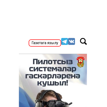
Газетага язылу