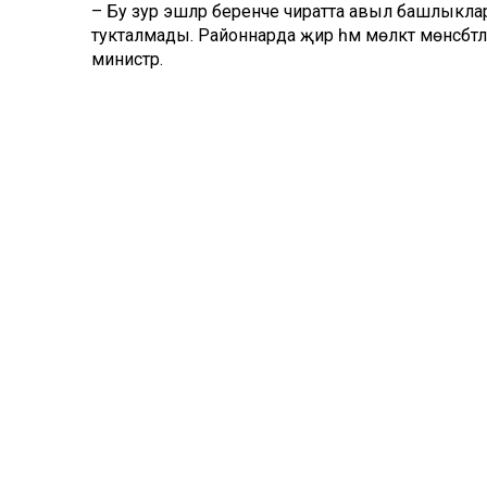
– Бу зур эшләр беренче чиратта авыл башлыклары
тукталмады. Районнарда җир һәм мөлкәт мөнәсәбәтл
министр.
Районнарда кадастр учетына куелган 60 меңнән 
объектын анализлаганнан соң, 11 меңнән артык 
объектының проблемалары булуы ачыкланган. М
рәсмиләштерү белән мәшгуль, объектларның 2 пр
булып тора, 8 проценты милекләрен 2000 елга ка
авыр.
– Кызганычка, күрсәтелгән документларның күпчелег
проблемалар китереп чыгарырга мөмкин. Мәсәлән
күрсәтелмәгән булуы бар. Моннан тыш, күп вакыт
мөмкин, – дип аңлатты җитәкче.
Гомумән алганда, бүгенгә 766 меңнән артык объек
34 районда эшләр тулысынча төгәлләнгән.
Фәнил Әһлиуллин әйтүенчә, милекне теркәү аны са
килешүе төзү, төзелешне тәмамлау һәм анда яши