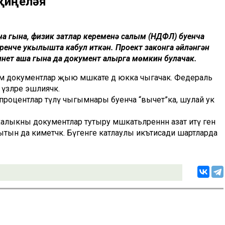
җиңеләя
а гына, физик затлар кеременә салым (НДФЛ) буенча
ренче укылышта кабул иткән. Проект законга әйләнгән
инет аша гына да документ алырга мөмкин булачак.
м документлар җыю мәшәкате дә юкка чыгачак. Федераль
үзләре эшлиячәк.
 процентлар түләү чыгымнары буенча “вычет”ка, шулай ук
алыкны документлар тутыру мәшәкатьләреннән азат итү генә
кытын да киметәчәк. Бүгенге катлаулы икътисади шартларда