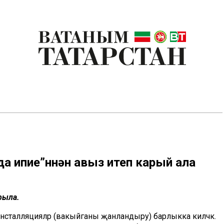
да ипие”ннән авыз итеп карый ала
рыла.
 инсталляцияләр (вакыйганы җанландыру) барлыкка киләчәк.