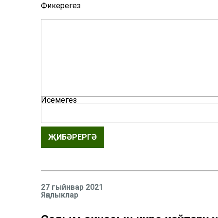
Фикерегез
Исемегез
ҖИБӘРЕРГӘ
27 гыйнвар 2021
Яңалыклар