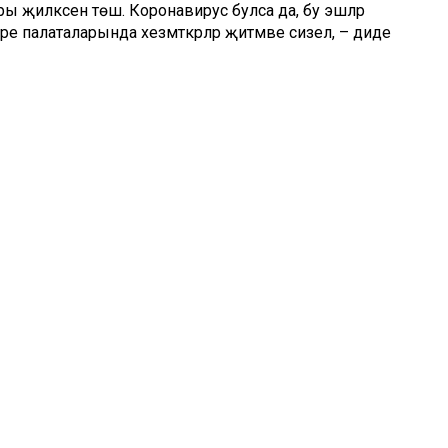
 җилкәсенә төшә. Коронавирус булса да, бу эшләр
әре палаталарында хезмәткәрләр җитмәве сизелә, – диде
артык җир кишәрлеге, 37 мең капиталь төзекләндерү
җир кишәрлегенең һәм 2 мең капиталь төзекләндерү
инистр сүзләренчә, аларның 9 проценты хокукларын
оцентының хуҗалары юк, 3 проценты дәүләт яки район милке
дәр теркәгән булган, кайбер объектларның хуҗаларын табу
ендә төгәлсезлекләр һәм хаталар бар. Алар киләчәктә зур
, милек турындагы характеристикада йорттагы үзгәрешләр
 документтагы җир мәйданы дөреслеккә туры килмәскә
т тикшерелгән. Бу барлык эшләрнең 90 процентын тәшкил итә.
ту, арендага бирү, өлеш бүлеп бирү, торакка ипотека
 башлау өчен кирәк. Җирне, йортны алыш-биреш итүдән