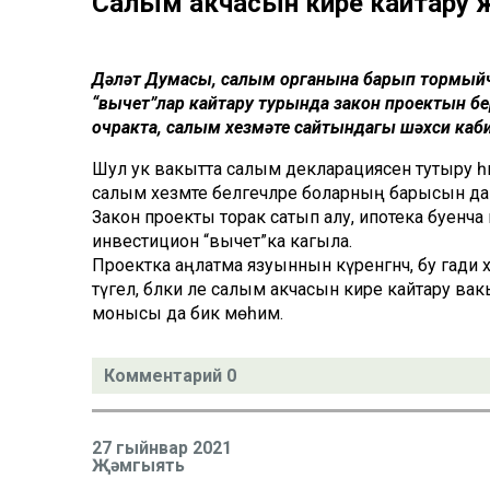
Салым акчасын кире кайтару 
Дәүләт Думасы, салым органына барып тормыйч
“вычет”лар кайтару турында закон проектын бе
очракта, салым хезмәте сайтындагы шәхси каб
Шул ук вакытта салым декларациясен тутыру һә
салым хезмәте белгечләре боларның барысын да 
Закон проекты торак сатып алу, ипотека буенча
инвестицион “вычет”ка кагыла.
Проектка аңлатма язуыннын күренгәнчә, бу гади х
түгел, бәлки әле салым акчасын кире кайтару ва
монысы да бик мөһим.
Комментарий 0
27 гыйнвар 2021
Җәмгыять