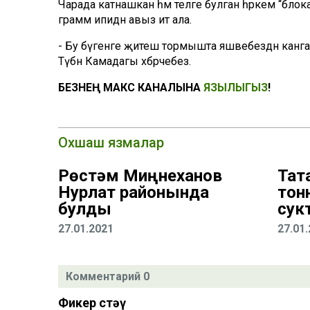
Чарада катнашкан һәм теләге булган һәркем “бло
грамм ипидән авыз итә ала.
- Бу бүгенге җитеш тормышта яшәвебездән канәгат
Түбән Камадагы хәбәрчебез.
БЕЗНЕҢ МАКС КАНАЛЫНА
ЯЗЫЛЫГЫЗ
!
Охшаш язмалар
Рөстәм Миңнеханов
Тат
Нурлат районында
тон
булды
сук
27.01.2021
27.01
Комментарий 0
Фикер өстәү