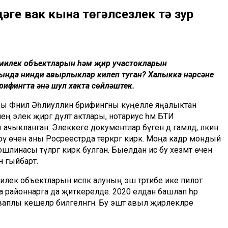
дәге вак кына төгәлсезлек тә зур
н
з милек объектларын һәм җир участокларын
шында нинди авырлыклар килеп туган? Халыкка нәрсәне
брифингта әнә шул хакта сөйләштек.
истры Фәнил Әһлиуллин брифингны күңелле яңалыктан
элек җиргә дәүләт актлары, нотариус һәм БТИ
чыкланган. Элеккеге документлар бүген дә гамәлдә, ләкин
рү өчен аны Росреестрда теркәргә кирәк. Моңа кадәр мондый
ошлинасы түләргә кирәк булган. Быелдан исә бу хезмәт өчен
н гыйбарәт.
илек объектларын исәпкә алуның эш тәртибе ике пилот
ка районнарга да җиткерелде. 2020 елдан башлап һәр
аваплы кешеләр билгеләнгән. Бу эштә авыл җирлекләре