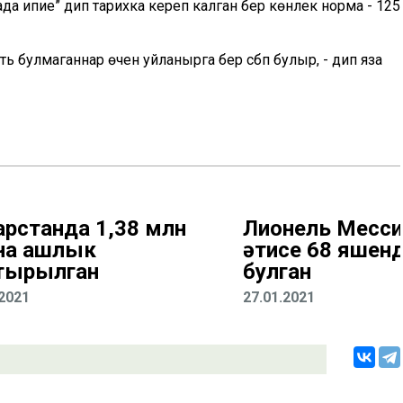
када ипие” дип тарихка кереп калган бер көнлек норма - 125
ь булмаганнар өчен уйланырга бер сәбәп булыр, - дип яза
арстанда 1,38 млн
Лионель Месс
на ашлык
әтисе 68 яшен
тырылган
булган
.2021
27.01.2021