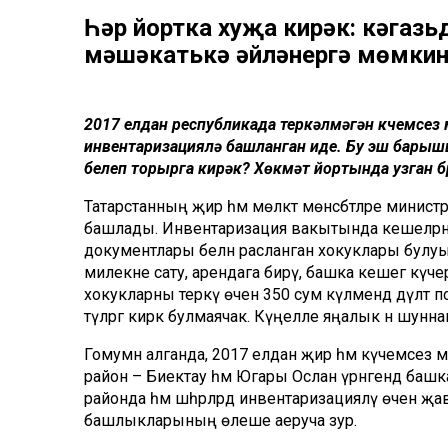
Һәр йортка хуҗа кирәк: кәгазь
мәшәкатькә әйләнергә мөмки
2017 елдан республикада теркәлмәгән күчемсе
инвентаризацияләү башланган иде. Бу эш бары
белеп торырга кирәк? Хөкүмәт йортында узган 
Татарстанның җир һәм мөлкәт мөнәсәбәтләре мин
башлады. Инвентаризация вакытында кешеләрнең 
документлары белән расланган хокуклары булуы а
милекне сату, арендага бирү, башка кешегә күче
хокукларны теркәү өчен 350 сум күләмендә дәүләт п
түләргә кирәк булмаячак. Күңелле яңалык әнә шунна
Гомумән алганда, 2017 елдан җир һәм күчемсез м
район – Биектау һәм Югары Ослан үрнәгендә баш
районда һәм шәһәрләрдә инвентаризацияләү өчен җ
башлыкларының өлеше аеруча зур.