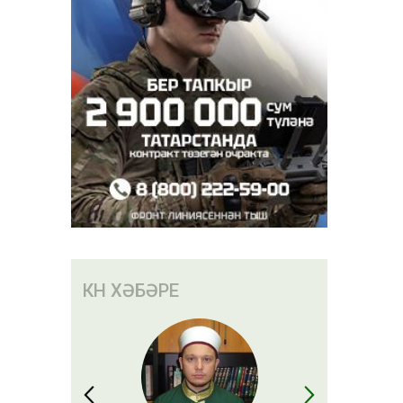
иның
дә вафат
КӨН ХӘБӘРЕ