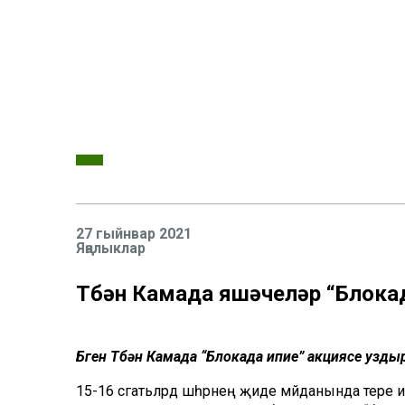
27 гыйнвар 2021
Яңалыклар
Түбән Камада яшәүчеләр “Блока
Бүген Түбән Камада “Блокада ипие” акциясе узды
15-16 сәгатьләрдә шәһәрнең җиде мәйданында тере