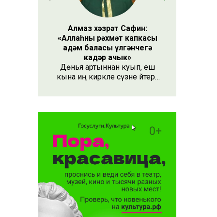
Алмаз хәзрәт Сафин:
«Аллаһның рәхмәт капкасы
адәм баласы үлгәнчегә
кадәр ачык»
Дөнья артыннан куып, еш
кына иң кирәкле сүзне әйтергә
онытабыз. «Рәхмәт» сүзе бу.
Әлеге сүзне күршең яки
дустыңа гына түгел, Аллаһы
Тәгаләгә дә әйтү тиешле, чөнки
кеше бөтен яшәеше, барлыгы
белән Аңа бурычлы.