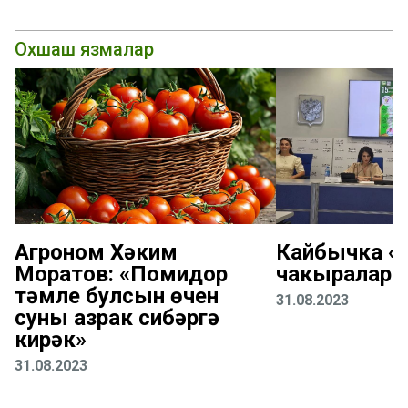
Охшаш язмалар
Агроном Хәким
Кайбычка «К
Моратов: «Помидор
чакыралар
тәмле булсын өчен
31.08.2023
суны азрак сибәргә
кирәк»
31.08.2023