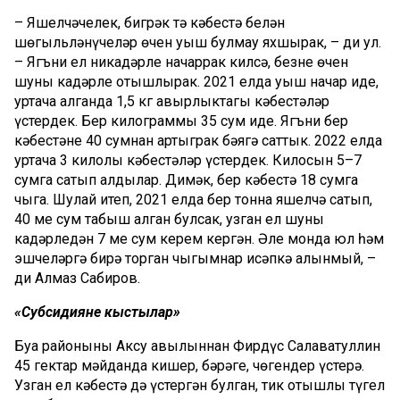
– Яшелчәчелек, бигрәк тә кәбестә белән
шөгыльләнүчеләр өчен уңыш булмау яхшырак, – ди ул.
– Ягъни ел никадәрле начаррак килсә, безнең өчен
шуның кадәрле отышлырак. 2021 елда уңыш начар иде,
уртача алганда 1,5 кг авырлыктагы кәбестәләр
үстердек. Бер килограммы 35 сум иде. Ягъни бер
кәбестәне 40 сумнан артыграк бәягә саттык. 2022 елда
уртача 3 килолы кәбестәләр үстердек. Килосын 5–7
сумга сатып алдылар. Димәк, бер кәбестә 18 сумга
чыга. Шулай итеп, 2021 елда бер тонна яшелчә сатып,
40 мең сум табыш алган булсак, узган ел шуның
кадәрледән 7 мең сум керем кергән. Әле монда юл һәм
эшчеләргә бирә торган чыгымнар исәпкә алынмый, –
ди Алмаз Сабиров.
«Субсидияне кыстылар»
Буа районының Аксу авылыннан Фирдүс Салаватуллин
45 гектар мәйданда кишер, бәрәңге, чөгендер үстерә.
Узган ел кәбестә дә үстергән булган, тик отышлы түгел