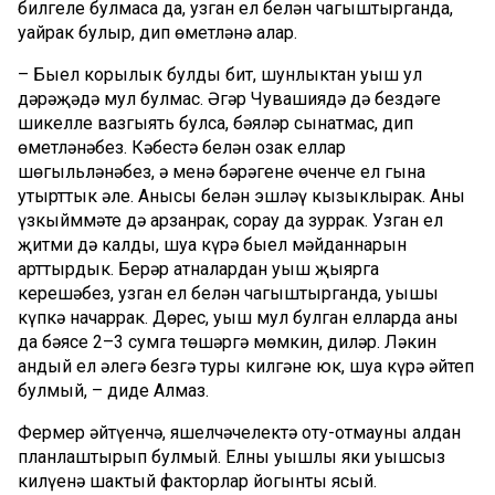
билгеле булмаса да, узган ел белән чагыштырганда,
уңайрак булыр, дип өметләнә алар.
– Быел корылык булды бит, шунлыктан уңыш ул
дәрәҗәдә мул булмас. Әгәр Чувашиядә дә бездәге
шикелле вазгыять булса, бәяләр сынатмас, дип
өметләнәбез. Кәбестә белән озак еллар
шөгыльләнәбез, ә менә бәрәңгене өченче ел гына
утырттык әле. Анысы белән эшләү кызыклырак. Аның
үзкыйммәте дә арзанрак, сорау да зуррак. Узган ел
җитми дә калды, шуңа күрә быел мәйданнарын
арттырдык. Берәр атналардан уңыш җыярга
керешәбез, узган ел белән чагыштырганда, уңышы
күпкә начаррак. Дөрес, уңыш мул булган елларда аның
да бәясе 2–3 сумга төшәргә мөмкин, диләр. Ләкин
андый ел әлегә безгә туры килгәне юк, шуңа күрә әйтеп
булмый, – диде Алмаз.
Фермер әйтүенчә, яшелчәчелектә оту-отмауны алдан
планлаштырып булмый. Елның уңышлы яки уңышсыз
килүенә шактый факторлар йогынты ясый.