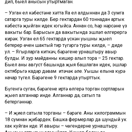
дип, быел анысын утыртмаган.
– Узган ел кәбестәне хәтта Яңа ел алдыннан да 3 сумга
сатарга туры килде. Бер гектардан 60 тоннадан артык
кәбестә җыйган идек югыйсә. Аннан соң, һәр нәрсәнең үз
вакыты бар. Барысын да вакытында эшләп өлгерергә
кирәк. Узган ел 65 гектарда үскән уңышны җыеп
бетерер өчен шактый тир түгәргә туры килде, – диде
ул. – Яңгырларга киткәч, бәрәңгене урнаштыру авыр
булды. Иң зур мәйданны кишер алып тора – 25 гектар.
Быел аны август башында җыя башлаган идек, эшләр
октябрьгә кадәр дәвам итәчәк әле. Уңышы елына күрә
начар түгел. Бәрәңгене 9 гектарда утырттык.
Бүгенгә суган, бәрәңгенең иртә өлгерә торган сортларын
җыеп алганнар инде. Алганнар да, сатып та
бетергәннәр.
– Иң җиңел сатыла торганы – бәрәңге. Аның килограммын
18 сумнан җибәрдек. Башка фермерлар да шундый ук
хак куйган иде. Иң авыры – чөгендерне урнаштыру.