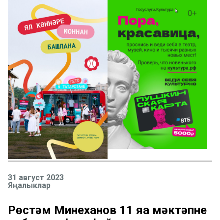
31 август 2023
Яңалыклар
Рөстәм Миңнеханов 11 яңа мәктәпне