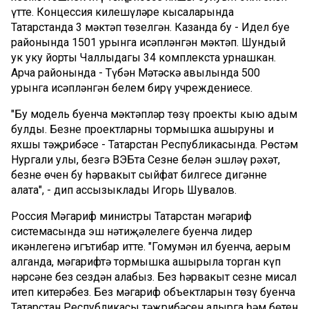
үтте. Концессия килешүләре кысаларында
Татарстанда 3 мәктәп төзелгән. Казанда бу - Идел буе
районында 1501 урынга исәпләнгән мәктәп. Шундый
ук уку йорты Чаллыдагы 34 комплекста урнашкан.
Арча районында - Түбән Мәтәскә авылында 500
урынга исәпләнгән белем бирү учреждениесе.
"Бу модель буенча мәктәпләр төзү проекты кыю адым
булды. Безнең проектларны тормышка ашыруның иң
яхшы тәҗрибәсе - Татарстан Республикасында. Рөстәм
Нургали улы, безгә ВЭБта Сезнең белән эшләү рәхәт,
безнең өчен бу һәрвакыт сыйфат билгесе дигәнне
аңлата", - дип ассызыклады Игорь Шувалов.
Россия Мәгариф министры Татарстан мәгариф
системасында эш нәтиҗәлелеге буенча лидер
икәнлегенә игътибар итте. "Гомумән ил буенча, аерым
алганда, мәгарифтә тормышка ашырыла торган күп
нәрсәне без сездән алабыз. Без һәрвакыт сезне мисал
итеп китерәбез. Без мәгариф объектларын төзү буенча
Татарстан Республикасы тәҗрибәсен алырга һәм бөтен