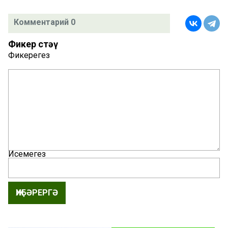
Комментарий 0
Фикер өстәү
Фикерегез
Исемегез
ҖИБӘРЕРГӘ