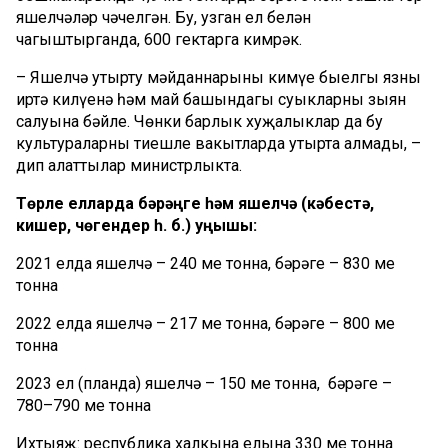
яшелчәләр чәчелгән. Бу, узган ел белән
чагыштырганда, 600 гектарга кимрәк.
– Яшелчә утырту мәйданнарының кимүе быелгы язның
иртә килүенә һәм май башындагы суыкларның зыян
салуына бәйле. Чөнки барлык хуҗалыклар да бу
культураларны тиешле вакытларда утырта алмады, –
дип аңлаттылар министрлыкта.
Төрле елларда бәрәңге һәм яшелчә (кәбестә,
кишер, чөгендер һ. б.) уңышы:
2021 елда яшелчә – 240 мең тонна, бәрәңге – 830 мең
тонна
2022 елда яшелчә – 217 мең тонна, бәрәңге – 800 мең
тонна
2023 ел (планда) яшелчә – 150 мең тонна, бәрәңге –
780–790 мең тонна
Ихтыяҗ: республика халкына елына 330 мең тонна