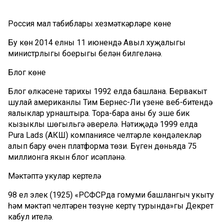
Россия мал табиблары хезмәткәрләре көне
Бу көн 2014 елның 11 июнендә Авыл хуҗалыгы
министрлыгы боерыгы белән билгеләнә.
Блог көне
Блог өлкәсенең тарихы 1992 елда башлана. Бервакыт
шулай американлы Тим Бернес-Ли үзенең веб-битендә
яңалыклар урнаштыра. Тора-бара аның бу эше бик
кызыклы шөгыльгә әверелә. Нәтиҗәдә 1999 елда
Pura Lads (АКШ) компаниясе челтәрле көндәлекләр
алып бару өчен платформа төзи. Бүген дөньяда 75
миллионга якын блог исәпләнә.
Мәктәптә укулар кертелә
9
8
ел элек (1925) «РСФСРда гомуми башлангыч укыту
һәм мәктәп челтәрен төзүне кертү турында»гы Декрет
кабул ителә.