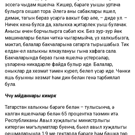
эссегә чыдам яшелчә. Кишер, бәрәңге уңышы уртача
булырга охшап тора. Әлегә аның сабаклары яшел,
димәк, тагын бераз үсәргә вакыт бар әле, – диде ул. –
Ничек кенә булса да, халыкка җитәрлек уңыш булачак.
Анысы өчен борчылырга сәбәп юк. Без зур-зур йөк
машиналары белән читкә чыгармыйча, үз халкыбызга,
мәктәп, балалар бакчаларына сатарга тырышабыз. Тик
елдан-ел халыкның ялкаулануы гына хафага сала.
Бакчаларында бераз гына яшелчә үстерсәләр,
үзләренә никадәрле файда булыр иде. Балалар,
оныклар да хезмәт тәмен күреп, белеп үсәр иде. Чөнки
яшь буынны хезмәт һәм дин белән генә тәрбияләп
була.
Чәчү мәйданнары кимрәк
Татарстан халыкны бәрәңге белән – тулысынча, ә
калган яшелчәләр белән 65 процентка тәэмин итә.
Республиканың Авыл хуҗалыгы министрлыгы
китергән мәгълүматлар буенча, быел авыл хуҗалыгы
оешмаларында 1,9 мең гектарда бәрәңге һәм башка төр