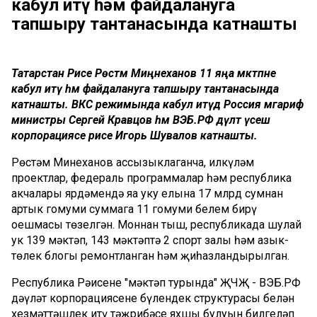
кабул итү һәм файдалануга
тапшыру тантанасында катнашты
Татарстан Рәисе Рөстәм Миңнеханов 11 яңа мәктәпне
кабул итү һәм файдалануга тапшыру тантанасында
катнашты. ВКС режимында кабул итүдә Россия мәгариф
министры Сергей Кравцов һәм ВЭБ.РФ дәүләт үсеш
корпорациясе рәисе Игорь Шувалов катнашты.
Рөстәм Миңнеханов ассызыклаганча, илкүләм
проектлар, федераль программалар һәм республика
акчалары ярдәмендә яңа уку елына 17 млрд сумнан
артык гомуми суммага 11 гомуми белем бирү
оешмасы төзелгән. Моннан тыш, республикада шулай
ук 139 мәктәп, 143 мәктәптә 2 спорт залы һәм азык-
төлек блогы ремонтланган һәм җиһазландырылган.
Республика Рәисенең "мәктәп турында" ҖЧҖ - ВЭБ.РФ
дәүләт корпорациясенең бүлендек структурасы белән
хезмәттәшлек итү тәҗрибәсе яхшы булуын билгеләп