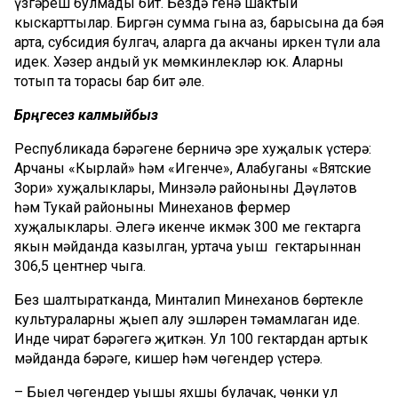
үзгәреш булмады бит. Бездә генә шактый
кыскарттылар. Биргән сумма гына аз, барысына да бәя
арта, субсидия булгач, аларга да акчаны иркен түли ала
идек. Хәзер андый ук мөмкинлекләр юк. Аларны
тотып та торасы бар бит әле.
Бәрәңгесез калмыйбыз
Республикада бәрәңгене берничә эре хуҗалык үстерә:
Арчаның «Кырлай» һәм «Игенче», Алабуганың «Вятские
Зори» хуҗалыклары, Минзәлә районының Дәүләтов
һәм Тукай районының Минеханов фермер
хуҗалыклары. Әлегә икенче икмәк 300 мең гектарга
якын мәйданда казылган, уртача уңыш гектарыннан
306,5 центнер чыга.
Без шалтыратканда, Минталип Минеханов бөртекле
культураларны җыеп алу эшләрен тәмамлаган иде.
Инде чират бәрәңгегә җиткән. Ул 100 гектардан артык
мәйданда бәрәңге, кишер һәм чөгендер үстерә.
– Быел чөгендер уңышы яхшы булачак, чөнки ул