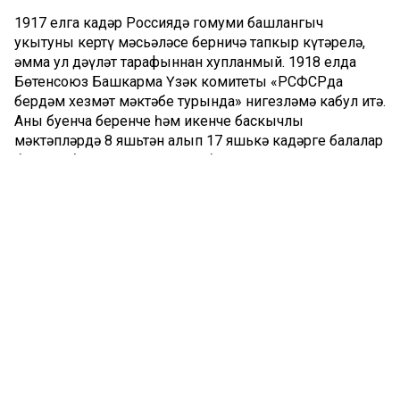
1917 елга кадәр Россиядә гомуми башлангыч
укытуны кертү мәсьәләсе берничә тапкыр күтәрелә,
әмма ул дәүләт тарафыннан хупланмый. 1918 елда
Бөтенсоюз Башкарма Үзәк комитеты «РСФСРда
бердәм хезмәт мәктәбе турында» нигезләмә кабул итә.
Аның буенча беренче һәм икенче баскычлы
мәктәпләрдә 8 яшьтән алып 17 яшькә кадәрге балалар
бушлай белем алырга тиеш була.
1925 елның 31 августында башлангыч белем бирүнең
срогы билгеләнә. Край, өлкә, губерна башкарма
комитетларына Октябрь революциясенең 10 еллыгына
беренче баскычлы мәктәпләргә ирекле йөрүне, ә
аннан соңгы елларда мәҗбүри гомуми башлангыч
белем бирүне тәэмин итәргә кушыла.
Стахановчылар хәрәкәте
8
8
ел элек (1935) Донбасс шахтеры Алексей Стаханов
бер сменага (5 сәгать 45 минут) норманы 14 тапкыр
арттырып, 102 тонна күмер җитештерә. Бу СССРда