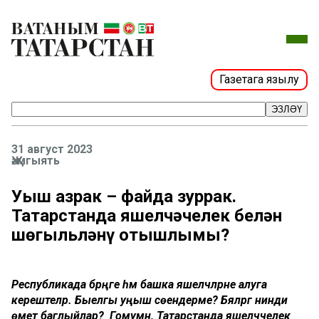
Газетага язылу
ЭЗЛӘҮ
31 август 2023
Җәмгыять
Уңыш азрак – файда зуррак.
Татарстанда яшелчәчелек белән
шөгыльләнү отышлымы?
Республикада бәрәңге һәм башка яшелчәләрне алуга
керештеләр. Быелгы уңыш сөендерәме? Бәяләргә нинди
өмет баглыйлар? Гомумән, Татарстанда яшелчәчелек