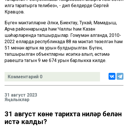
илгә таратырга телибез», - дип белдерде Сергей
Кравцов.
Бүген мәктәпләрне Әлки, Биектау, Тукай, Мамадыш,
Арча районнарында һәм Чаллы һәм Казан
шәһәрләрендә тапшырдылар. Гомумән алганда, 2010-
2022 елларда республикада 88 яңа мәктәп төзелгән һәм
51 меңнән артык яңа урын булдырылган. Бүген,
тапшырылган объектларны исәпкә алып, өстәмә
рәвештә тагын 9 мең 674 урын барлыкка килде.
Комментарий 0
31 август 2023
Яңалыклар
31 август көне тарихта ниләр белән
истә калды?