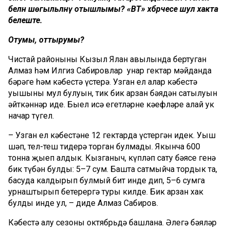
белән шөгыльләнү отышлымы? «ВТ» хәбәрчесе шул хакта
белеште.
Отумы, оттырумы?
Чистай районының Кызыл Ялан авылында бертуган
Алмаз һәм Илгиз Сабировлар унар гектар мәйданда
бәрәңге һәм кәбестә үстерә. Узган ел алар кәбестә
уңышының мул булуын, тик бик арзан бәядән сатылуын
әйткәннәр иде. Быел исә егетләрнең кәефләре алай ук
начар түгел.
– Узган ел кәбестәне 12 гектарда үстергән идек. Уңыш
шәп, тел-теш тидерә торган булмады. Якынча 600
тонна җыеп алдык. Кызганыч, күпләп сату бәясе генә
бик түбән булды: 5–7 сум. Башта сатмыйча тордык та,
басуда калдырып булмый бит инде дип, 5–6 сумга
урнаштырып бетерергә туры килде. Бик арзан хак
булды инде ул, – диде Алмаз Сабиров.
Кәбестә алу сезоны октябрьдә башлана. Әлегә бәяләр