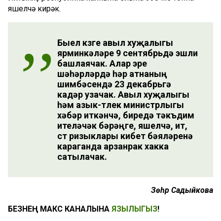
яшелчә кирәк.
Быел көзге авыл хуҗалыгы
ярминкәләре 9 сентябрьдә эшли
башлаячак. Алар эре
шәһәрләрдә һәр атнаның
шимбәсендә 23 декабрьгә
кадәр узачак. Авыл хуҗалыгы
һәм азык-төлек министрлыгы
хәбәр иткәнчә, биредә тәкъдим
ителәчәк бәрәңге, яшелчә, ит,
сөт ризыклары кибет бәяләренә
караганда арзанрак хакка
сатылачак.
Зөһрә Садыйкова
БЕЗНЕҢ МАКС КАНАЛЫНА
ЯЗЫЛЫГЫЗ
!