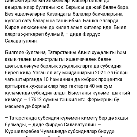
Анысын артыгын алмыйлар. Кишер белән дә
авырлыклар булганы юк. Барысы да җай белән бара.
Без яшелчәләрне Казандагы балалар бакчаларына,
күпләп сату базарына ташыйбыз. Башка елларда
Киров өлкәсеннән дә килеп алып китәләр иде. Быел
аларга җиткереп булмый, – диде Фирдүс
Салаватуллин.
Билгеле булганча, Татарстанның Авыл хуҗалыгы һәм
азык-төлек министрлыгы яшелчәчелек белән
шөгыльләнүче барлык хуҗалыкларга да субсидия
биреп килә. Узган ел игү мәйданнарын 2021 ел белән
чагыштырганда 10 һәм аннан да күбрәк процентка
арттырган хуҗалыклар һәр гектарга 40 мең сум
күләмендә субсидия алды. Быел аның күләме шактый
кимеде – 17612 сумны тәшкил итә. Фермерны бу
мәсьәлә дә борчый.
– Татарстанда субсидия күләмен киметү бер дә яхшы
булмады, – диде Фирдүс Салаватуллин. –
Күршеләребез Чувашиядә субсидияләр бирүдә